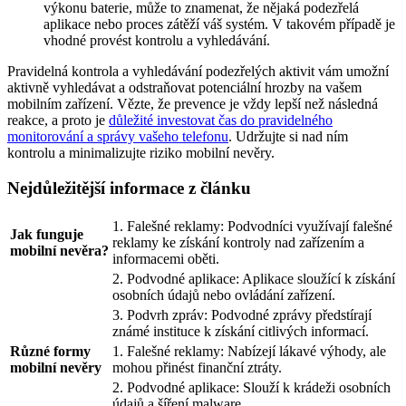
výkonu baterie, může to znamenat, že nějaká podezřelá
aplikace nebo proces zátěží váš systém. V takovém případě je
vhodné provést kontrolu a vyhledávání.
Pravidelná kontrola a vyhledávání podezřelých aktivit vám umožní
aktivně vyhledávat a odstraňovat potenciální hrozby na vašem
mobilním zařízení. Vězte, že prevence je vždy lepší než následná
reakce, a proto je
důležité investovat čas do pravidelného
monitorování a správy vašeho telefonu
. Udržujte si nad ním
kontrolu a minimalizujte riziko mobilní nevěry.
Nejdůležitější informace z článku
1. Falešné reklamy: Podvodníci využívají falešné
Jak funguje
reklamy ke získání kontroly nad zařízením a
mobilní nevěra?
informacemi oběti.
2. Podvodné aplikace: Aplikace sloužící k získání
osobních údajů nebo ovládání zařízení.
3. Podvrh zpráv: Podvodné zprávy předstírají
známé instituce k získání citlivých informací.
Různé formy
1. Falešné reklamy: Nabízejí lákavé výhody, ale
mobilní nevěry
mohou přinést finanční ztráty.
2. Podvodné aplikace: Slouží k krádeži osobních
údajů a šíření malware.