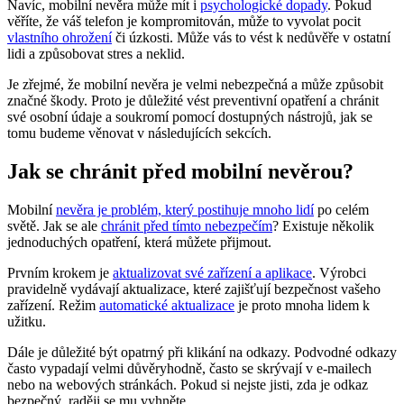
Navíc, mobilní nevěra může mít i
psychologické dopady
. Pokud
věříte, že váš telefon je kompromitován, může to vyvolat pocit
vlastního ohrožení
či úzkosti. Může vás to vést k nedůvěře v ostatní
lidi a způsobovat stres a neklid.
Je zřejmé, že mobilní nevěra je velmi nebezpečná a může způsobit
značné škody. Proto je důležité vést preventivní opatření a chránit
své osobní údaje a soukromí pomocí dostupných nástrojů, jak se
tomu budeme věnovat v následujících sekcích.
Jak se chránit před mobilní nevěrou?
Mobilní
nevěra je problém, který postihuje mnoho lidí
po celém
světě. Jak se ale
chránit před tímto nebezpečím
? Existuje několik
jednoduchých opatření, která můžete přijmout.
Prvním krokem je
aktualizovat své zařízení a aplikace
. Výrobci
pravidelně vydávají aktualizace, které zajišťují bezpečnost vašeho
zařízení. Režim
automatické aktualizace
je proto mnoha lidem k
užitku.
Dále je důležité být opatrný při klikání na odkazy. Podvodné odkazy
často vypadají velmi důvěryhodně, často se skrývají v e-mailech
nebo na webových stránkách. Pokud si nejste jisti, zda je odkaz
bezpečný, raději se mu vyhněte.