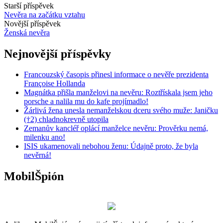
Starší příspěvek
Nevěra na začátku vztahu
Novější příspěvek
Ženská nevěra
Nejnovější příspěvky
Francouzský časopis přinesl informace o nevěře prezidenta
Françoise Hollanda
Magnátka přišla manželovi na nevěru: Roztřískala jsem jeho
porsche a nalila mu do kafe projímadlo!
Žárlivá žena unesla nemanželskou dceru svého muže: Janičku
(†2) chladnokrevně utopila
Zemanův kancléř oplácí manželce nevěru: Prověrku nemá,
milenku ano!
ISIS ukamenovali nebohou ženu: Údajně proto, že byla
nevěrná!
MobilŠpión