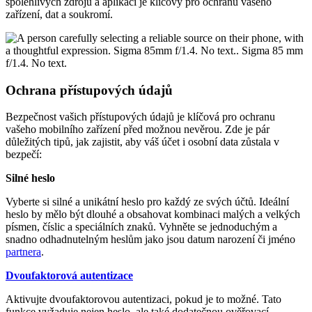
spolehlivých zdrojů a aplikací je klíčový pro ochranu vašeho
zařízení, dat a soukromí.
Ochrana přístupových údajů
Bezpečnost vašich přístupových údajů je klíčová pro ochranu
vašeho mobilního zařízení před možnou nevěrou. Zde je pár
důležitých tipů, jak zajistit, aby váš účet i osobní data zůstala v
bezpečí:
Silné heslo
Vyberte si silné a unikátní heslo pro každý ze svých účtů. Ideální
heslo by mělo být dlouhé a obsahovat kombinaci malých a velkých
písmen, číslic a speciálních znaků. Vyhněte se jednoduchým a
snadno odhadnutelným heslům jako jsou datum narození či jméno
partnera
.
Dvoufaktorová autentizace
Aktivujte dvoufaktorovou autentizaci, pokud je to možné. Tato
funkce vyžaduje nejen heslo, ale také dodatečnou ověřovací