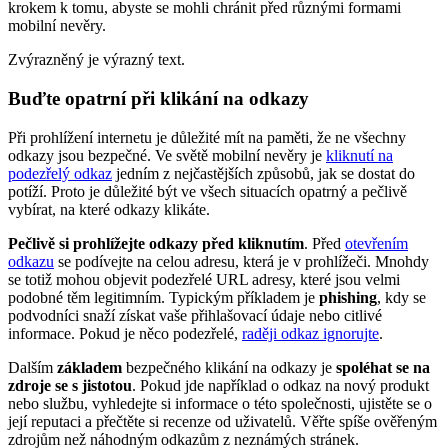
krokem k tomu, abyste se mohli chránit před různými formami
mobilní nevěry.
Zvýrazněný je výrazný text.
Buďte opatrní při klikání na odkazy
Při prohlížení internetu je důležité mít na paměti, že ne všechny
odkazy jsou bezpečné. Ve světě mobilní nevěry je
kliknutí na
podezřelý odkaz
jedním z nejčastějších způsobů, jak se dostat do
potíží. Proto je důležité být ve všech situacích opatrný a pečlivě
vybírat, na které odkazy klikáte.
Pečlivě si prohlížejte odkazy před kliknutím
. Před
otevřením
odkazu
se podívejte na celou adresu, která je v prohlížeči. Mnohdy
se totiž mohou objevit podezřelé URL adresy, které jsou velmi
podobné těm legitimním. Typickým příkladem je
phishing
, kdy se
podvodníci snaží získat vaše přihlašovací údaje nebo citlivé
informace. Pokud je něco podezřelé,
raději odkaz ignorujte
.
Dalším
základem
bezpečného klikání na odkazy je
spoléhat se na
zdroje se s jistotou
. Pokud jde například o odkaz na nový produkt
nebo službu, vyhledejte si informace o této společnosti, ujistěte se o
její reputaci a přečtěte si recenze od uživatelů. Věřte spíše ověřeným
zdrojům než náhodným odkazům z neznámých stránek.