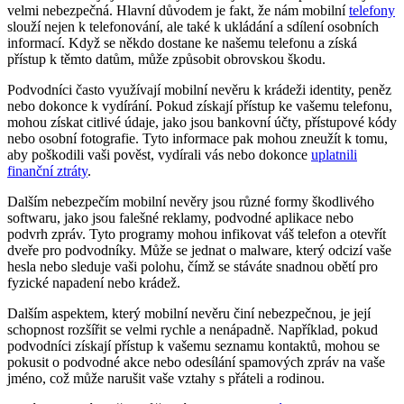
velmi nebezpečná. Hlavní důvodem je fakt, že nám mobilní
telefony
slouží nejen k telefonování, ale také k ukládání a sdílení osobních
informací. Když se někdo dostane ke našemu telefonu a získá
přístup k těmto datům, může způsobit obrovskou škodu.
Podvodníci často využívají mobilní nevěru k krádeži identity, peněz
nebo dokonce k vydírání. Pokud získají přístup ke vašemu telefonu,
mohou získat citlivé údaje, jako jsou bankovní účty, přístupové kódy
nebo osobní fotografie. Tyto informace pak mohou zneužít k tomu,
aby poškodili vaši pověst, vydírali vás nebo dokonce
uplatnili
finanční ztráty
.
Dalším nebezpečím mobilní nevěry jsou různé formy škodlivého
softwaru, jako jsou falešné reklamy, podvodné aplikace nebo
podvrh zpráv. Tyto programy mohou infikovat váš telefon a otevřít
dveře pro podvodníky. Může se jednat o malware, který odcizí vaše
hesla nebo sleduje vaši polohu, čímž se stáváte snadnou obětí pro
fyzické napadení nebo krádež.
Dalším aspektem, který mobilní nevěru činí nebezpečnou, je její
schopnost rozšířit se velmi rychle a nenápadně. Například, pokud
podvodníci získají přístup k vašemu seznamu kontaktů, mohou se
pokusit o podvodné akce nebo odesílání spamových zpráv na vaše
jméno, což může narušit vaše vztahy s přáteli a rodinou.