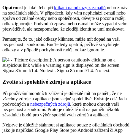
Opatrnost
je také třeba při
klikání na odkazy z e-mailů
nebo zpráv
na sociálních sítích. V případech, kdy vám nepřichází e-mail nebo
zpráva od známé osoby nebo společnosti, dávejte si pozor a raději
odkaz ignorujte. Podvodná zpráva nebo e-mail může vypadat velmi
přesvědčivě, ale nezapomeňte, že zloději identit se umí maskovat.
Pamatujte, že to, jaké odkazy kliknete, může mít dopad na vaši
bezpečnost i soukromí. Buďte tedy opatrní, pečlivě si vybírejte
odkazy a v případě pochybností raději odkaz ignorujte.
Zvolte si spolehlivé zdroje a aplikace
Při používání mobilních zařízení je důležité mít na paměti, že ne
všechny zdroje a aplikace jsou stejně spolehlivé. Existuje celá řada
podvodných a
nebezpečných zdrojů
, které mohou ohrozit vaši
bezpečnost a soukromí. Proto je důležité mít na paměti několik
zásadních bodů pro výběr spolehlivých zdrojů a aplikací.
Nejprve je důležité stáhnout si aplikace pouze z oficiálních obchodů,
jako je například Google Play Store pro Android zařízení či App