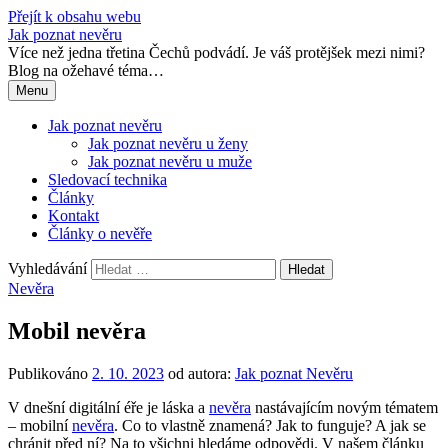
Přejít k obsahu webu
Jak poznat nevěru
Více než jedna třetina Čechů podvádí. Je váš protějšek mezi nimi?
Blog na ožehavé téma…
Menu
Jak poznat nevěru
Jak poznat nevěru u ženy
Jak poznat nevěru u muže
Sledovací technika
Články
Kontakt
Články o nevěře
Vyhledávání
Nevěra
Mobil nevěra
Publikováno
2. 10. 2023
od autora:
Jak poznat Nevěru
V dnešní digitální éře je láska a
nevěra
nastávajícím novým tématem
– mobilní
nevěra
. Co to vlastně znamená? Jak to funguje? A jak se
chránit před ní? Na to všichni hledáme odpovědi. V našem článku