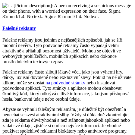
Falešné reklamy
Falešné reklamy jsou jedním z nejčastějších způsobů, jak se šíří
mobilní nevěra. Tyto podvodné reklamy často vypadají velmi
atraktivně a přitahují pozornost uživatelů. Mohou se objevit ve
webových prohlížečích, mobilních aplikacích nebo dokonce
prostřednictvím textových zpráv.
Falešné reklamy často slibují lákavé věci, jako jsou výherní hry,
dárky, luxusní dovolené nebo exkluzivní slevy. Pokud na ně uživatel
klikne, může se dostat
na podvodné stránky
nebo instalovat
podvodnou aplikaci. Tyto stránky a aplikace mohou obsahovat
škodlivý kód, který odkrývá citlivé informace, jako jsou přístupová
hesla, bankovní údaje nebo osobní údaje.
Abyste se vyhnuli falešným reklamám, je důležité být obezřetní a
nenechat se svést atraktivními sliby. Vždy si důkladně zkontrolujte,
zda je reklama důvěryhodná a než stáhnout jakoukoli aplikaci nebo
zadat své údaje, zjistěte si o ní co nejvíce informací. Je vhodné
používat spolehlivé reklamní blokátory nebo antivirové programy,