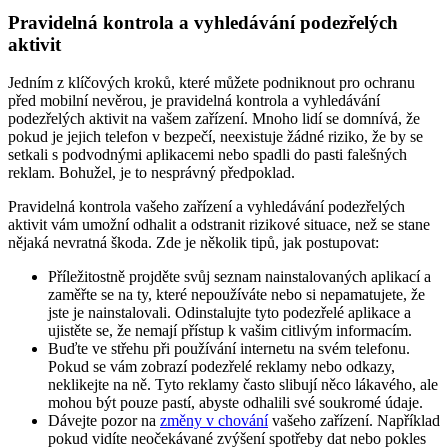
Pravidelná kontrola a vyhledávání podezřelých
aktivit
Jedním z klíčových kroků, které můžete podniknout pro ochranu
před mobilní nevěrou, je pravidelná kontrola a vyhledávání
podezřelých aktivit na vašem zařízení. Mnoho lidí se domnívá, že
pokud je jejich telefon v bezpečí, neexistuje žádné riziko, že by se
setkali s podvodnými aplikacemi nebo spadli do pasti falešných
reklam. Bohužel, je to nesprávný předpoklad.
Pravidelná kontrola vašeho zařízení a vyhledávání podezřelých
aktivit vám umožní odhalit a odstranit rizikové situace, než se stane
nějaká nevratná škoda. Zde je několik tipů, jak postupovat:
Příležitostně projděte svůj seznam nainstalovaných aplikací a
zaměřte se na ty, které nepoužíváte nebo si nepamatujete, že
jste je nainstalovali. Odinstalujte tyto podezřelé aplikace a
ujistěte se, že nemají přístup k vašim citlivým informacím.
Buďte ve střehu při používání internetu na svém telefonu.
Pokud se vám zobrazí podezřelé reklamy nebo odkazy,
neklikejte na ně. Tyto reklamy často slibují něco lákavého, ale
mohou být pouze pastí, abyste odhalili své soukromé údaje.
Dávejte pozor na
změny v chování
vašeho zařízení. Například
pokud vidíte neočekávané zvýšení spotřeby dat nebo pokles