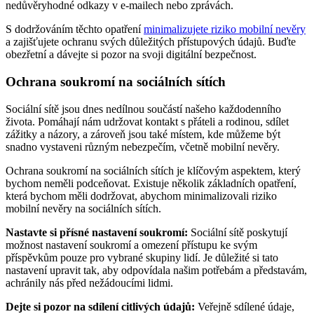
nedůvěryhodné odkazy v e-mailech nebo zprávách.
S dodržováním těchto opatření
minimalizujete riziko mobilní nevěry
a zajišťujete ochranu svých důležitých přístupových údajů. Buďte
obezřetní a dávejte si pozor na svoji digitální bezpečnost.
Ochrana soukromí na sociálních sítích
Sociální sítě jsou dnes nedílnou součástí našeho každodenního
života. Pomáhají nám udržovat kontakt s přáteli a rodinou, sdílet
zážitky a názory, a zároveň jsou také místem, kde můžeme být
snadno vystaveni různým nebezpečím, včetně mobilní nevěry.
Ochrana soukromí na sociálních sítích je klíčovým aspektem, který
bychom neměli podceňovat. Existuje několik základních opatření,
která bychom měli dodržovat, abychom minimalizovali riziko
mobilní nevěry na sociálních sítích.
Nastavte si přísné nastavení soukromí:
Sociální sítě poskytují
možnost nastavení soukromí a omezení přístupu ke svým
příspěvkům pouze pro vybrané skupiny lidí. Je důležité si tato
nastavení upravit tak, aby odpovídala našim potřebám a představám,
achránily nás před nežádoucími lidmi.
Dejte si pozor na sdílení citlivých údajů:
Veřejně sdílené údaje,