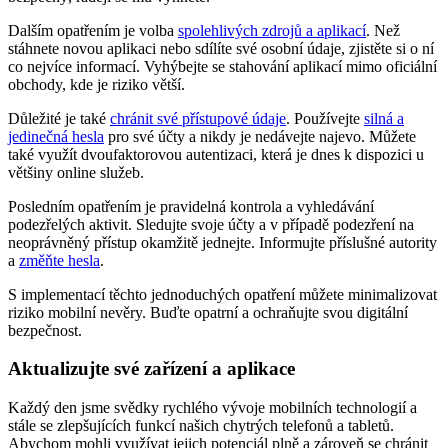
Dalším opatřením je volba
spolehlivých zdrojů a aplikací
. Než
stáhnete novou aplikaci nebo sdílíte své osobní údaje, zjistěte si o ní
co nejvíce informací. Vyhýbejte se stahování aplikací mimo oficiální
obchody, kde je riziko větší.
Důležité je také
chránit své přístupové údaje
. Používejte
silná a
jedinečná hesla
pro své účty a nikdy je nedávejte najevo. Můžete
také využít dvoufaktorovou autentizaci, která je dnes k dispozici u
většiny online služeb.
Posledním opatřením je pravidelná kontrola a vyhledávání
podezřelých aktivit. Sledujte svoje účty a v případě podezření na
neoprávněný přístup okamžitě jednejte. Informujte příslušné autority
a
změňte hesla
.
S implementací těchto jednoduchých opatření můžete minimalizovat
riziko mobilní nevěry. Buďte opatrní a ochraňujte svou digitální
bezpečnost.
Aktualizujte své zařízení a aplikace
Každý den jsme svědky rychlého vývoje mobilních technologií a
stále se zlepšujících funkcí našich chytrých telefonů a tabletů.
Abychom mohli využívat jejich potenciál plně a zároveň se chránit