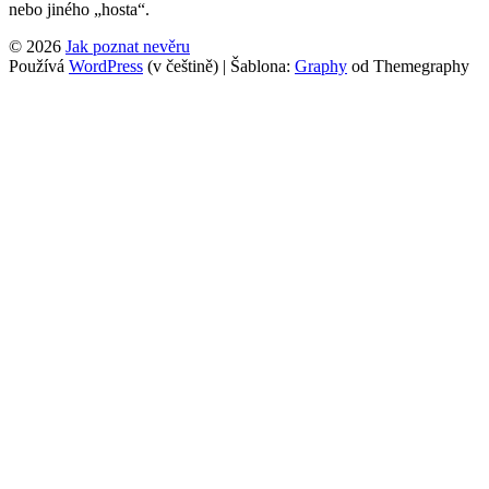
nebo jiného „hosta“.
© 2026
Jak poznat nevěru
Používá
WordPress
(v češtině)
|
Šablona:
Graphy
od Themegraphy