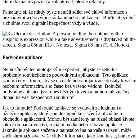
které dokáží rozpoznat a zablokovat falešné reklamy.
Pamatujte si, že nikdy byste neměli sdílet své citlivé informace s
neznámými webovými stránkami nebo aplikacemi. Buďte obezřetní
a chráňte svou digitální bezpečnost vždy a všude.
Podvodné aplikace
Nemusíte být technologickým expertem, abyste se setkali s
problémy souvisejícími s podvodnými aplikacemi. Tyto aplikace
jsou určeny k tomu, aby se cizí lidé nebo organizace dostaly k vašim
osobním informacím, a to často bez vašeho vědomí. Bohužel,
podvodné aplikace jsou dnes běžným jevem a mohou mít značný
dopad na vaši bezpečnost i soukromí.
Jak to funguje? Podvodné aplikace se vydávají za legitimní a
užitečné aplikace, které jsou dostupné ke stažení z oficiálních
obchodů s aplikacemi. Mohou být zaměřeny na různé oblasti života,
jako jsou bankovnictví, sociální média nebo zábavní aplikace.
Jakmile je aplikace stažena a nainstalována na vaše zařízení, může
začít shromažďovat vaše citlivé informace, jako jsou hesla, bankovní