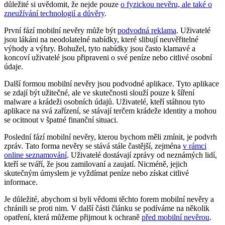
důležité si uvědomit, že nejde pouze
o fyzickou nevěru, ale také o
zneužívání technologií a důvěry
.
První fází mobilní nevěry může být
podvodná reklama
. Uživatelé
jsou lákáni na neodolatelné nabídky, které slibují neuvěřitelné
výhody a výhry. Bohužel, tyto nabídky jsou často klamavé a
koncoví uživatelé jsou připraveni o své peníze nebo citlivé osobní
údaje.
Další formou mobilní nevěry jsou podvodné aplikace. Tyto aplikace
se zdají být užitečné, ale ve skutečnosti slouží pouze k šíření
malware a krádeži osobních údajů. Uživatelé, kteří stáhnou tyto
aplikace na svá zařízení, se stávají terčem krádeže identity a mohou
se ocitnout v špatné finanční situaci.
Poslední fází mobilní nevěry, kterou bychom měli zmínit, je podvrh
zpráv. Tato forma nevěry se stává stále častější, zejména
v rámci
online seznamování
. Uživatelé dostávají zprávy od neznámých lidí,
kteří se tváří, že jsou zamilovaní a zaujatí. Nicméně, jejich
skutečným úmyslem je vyždímat peníze nebo získat citlivé
informace.
Je důležité, abychom si byli vědomi těchto forem mobilní nevěry a
chránili se proti nim. V další části článku se podíváme na několik
opatření, která můžeme přijmout k ochraně
před mobilní nevěrou
.