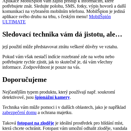
Aplikace MobilŠpión vám zajistí přístup k informacím, které
potřebujete znát. Sledujte polohu, SMS, fotky, výpis hovorů a další
komunikaci na vybraném mobilním telefonu. MobilŠpion je jediná
aplikace svého druhu na trhu, s českým menu!
MobilŠpión
ULTIMATE
Sledovací technika vám dá jistotu, ale…
její použití může představovat ztrátu veškeré důvěry ve vztahu.
Pokud vám však nestačí indície rozebrané zde na webu nebo
potřebujete rychle zjistit, jak to skutečně je, dá vám všechny
informace. Zodpovědnost je pouze na vás.
Doporučujeme
Nejčastějším typem produktu, který používají např. soukromí
detektivové, jsou
špionážní kamery
.
Technika vám může pomoci i v dalších oblastech, jako je například
zabezpečení domu
a ochrana majetku.
Taková
fotopast na zloděje
je ideální prostředek pro hlídání míst,
která chcete ochránit. Fotopast vám umožní odhalit zloděje, vandala