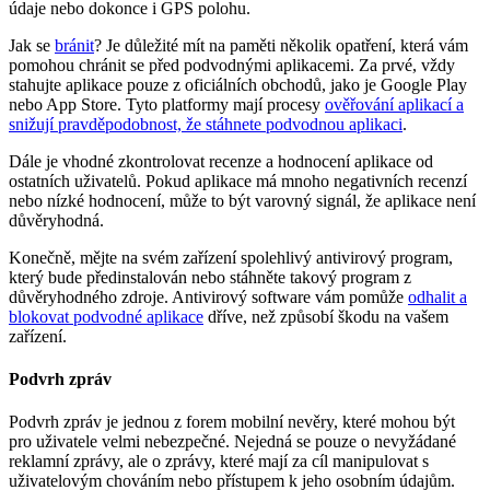
údaje nebo dokonce i GPS polohu.
Jak se
bránit
? Je důležité mít na paměti několik opatření, která vám
pomohou chránit se před podvodnými aplikacemi. Za prvé, vždy
stahujte aplikace pouze z oficiálních obchodů, jako je Google Play
nebo App Store. Tyto platformy mají procesy
ověřování aplikací a
snižují pravděpodobnost, že stáhnete podvodnou aplikaci
.
Dále je vhodné zkontrolovat recenze a hodnocení aplikace od
ostatních uživatelů. Pokud aplikace má mnoho negativních recenzí
nebo nízké hodnocení, může to být varovný signál, že aplikace není
důvěryhodná.
Konečně, mějte na svém zařízení spolehlivý antivirový program,
který bude předinstalován nebo stáhněte takový program z
důvěryhodného zdroje. Antivirový software vám pomůže
odhalit a
blokovat podvodné aplikace
dříve, než způsobí škodu na vašem
zařízení.
Podvrh zpráv
Podvrh zpráv je jednou z forem mobilní nevěry, které mohou být
pro uživatele velmi nebezpečné. Nejedná se pouze o nevyžádané
reklamní zprávy, ale o zprávy, které mají za cíl manipulovat s
uživatelovým chováním nebo přístupem k jeho osobním údajům.