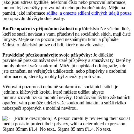
jako jsou adresa bydliště, telefonní číslo nebo pracovní informace,
mohou být zneužity pro vydírání nebo podvodné útoky. Mějte na
paměti, jaké informace
sdílíte, a omezte sdílení citlivých údajů pouze
pro opravdu důvěryhodné osoby.
Buďte opatrní s přijímáním žádostí o přátelství:
Ne všichni lidé,
kteří se snaží navázat s vámi přátelství na sociálních sítích, mají čisté
úmysly. Mějte se na pozoru před neznámými lidmi a přijímáte
žádosti o přátelství pouze od lidí, které opravdu znáte.
Pravidelně přezkoumávejte svoje příspěvky:
Je důležité
pravidelně přezkoumávat své staré příspěvky a smazávat ty, které by
mohly ohrozit vaše soukromí. Může jít například o fotografie, kde
jste označeni na veřejných událostech, nebo příspěvky s osobními
informacemi, které by mohly být zneužity proti vám.
Věnování pozornosti ochraně soukromí na sociálních sítích je
jedním z klíčových kroků, které můžete udělat, abyste
minimalizovali riziko mobilní nevěry. Dodržování těchto základních
opatření vám pomůže udržet vaše soukromí intaktní a snížit riziko
nebezpečí spojených s mobilní nevěrou.