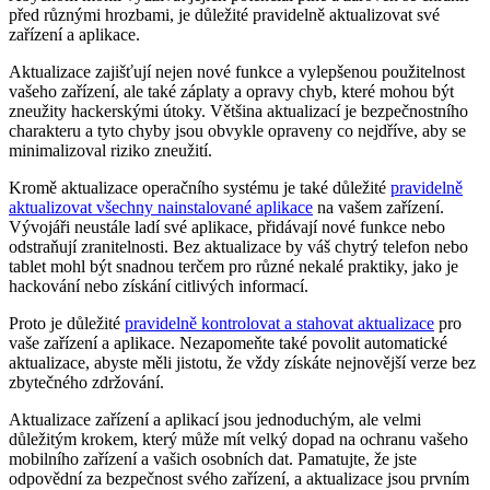
před různými hrozbami, je důležité pravidelně aktualizovat své
zařízení a aplikace.
Aktualizace zajišťují nejen nové funkce a vylepšenou použitelnost
vašeho zařízení, ale také záplaty a opravy chyb, které mohou být
zneužity hackerskými útoky. Většina aktualizací je bezpečnostního
charakteru a tyto chyby jsou obvykle opraveny co nejdříve, aby se
minimalizoval riziko zneužití.
Kromě aktualizace operačního systému je také důležité
pravidelně
aktualizovat všechny nainstalované aplikace
na vašem zařízení.
Vývojáři neustále ladí své aplikace, přidávají nové funkce nebo
odstraňují zranitelnosti. Bez aktualizace by váš chytrý telefon nebo
tablet mohl být snadnou terčem pro různé nekalé praktiky, jako je
hackování nebo získání citlivých informací.
Proto je důležité
pravidelně kontrolovat a stahovat aktualizace
pro
vaše zařízení a aplikace. Nezapomeňte také povolit automatické
aktualizace, abyste měli jistotu, že vždy získáte nejnovější verze bez
zbytečného zdržování.
Aktualizace zařízení a aplikací jsou jednoduchým, ale velmi
důležitým krokem, který může mít velký dopad na ochranu vašeho
mobilního zařízení a vašich osobních dat. Pamatujte, že jste
odpovědní za bezpečnost svého zařízení, a aktualizace jsou prvním