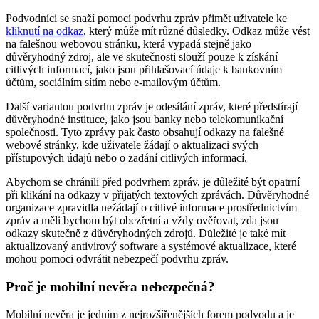
Podvodníci se snaží pomocí podvrhu zpráv přimět uživatele ke
kliknutí na odkaz
, který může mít různé důsledky. Odkaz může vést
na falešnou webovou stránku, která vypadá stejně jako
důvěryhodný zdroj, ale ve skutečnosti slouží pouze k získání
citlivých informací, jako jsou přihlašovací údaje k bankovním
účtům, sociálním sítím nebo e-mailovým účtům.
Další variantou podvrhu zpráv je odesílání zpráv, které předstírají
důvěryhodné instituce, jako jsou banky nebo telekomunikační
společnosti. Tyto zprávy pak často obsahují odkazy na falešné
webové stránky, kde uživatele žádají o aktualizaci svých
přístupových údajů nebo o zadání citlivých informací.
Abychom se chránili před podvrhem zpráv, je důležité být opatrní
při klikání na odkazy v přijatých textových zprávách. Důvěryhodné
organizace zpravidla nežádají o citlivé informace prostřednictvím
zpráv a měli bychom být obezřetní a vždy ověřovat, zda jsou
odkazy skutečně z důvěryhodných zdrojů. Důležité je také mít
aktualizovaný antivirový software a systémové aktualizace, které
mohou pomoci odvrátit nebezpečí podvrhu zpráv.
Proč je mobilní nevěra nebezpečná?
Mobilní nevěra je jedním z nejrozšířenějších forem podvodu a je