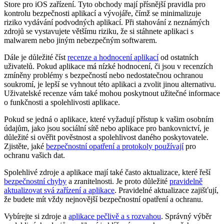
Store pro iOS zařízení. Tyto obchody mají přísnější pravidla pro
kontrolu bezpečnosti aplikací a vývojáře, čímž se minimalizuje
riziko vydávání podvodných aplikací. Při stahování z neznámých
zdrojů se vystavujete většímu riziku, že si stáhnete aplikaci s
malwarem nebo jiným nebezpečným softwarem.
Dále je důležité číst
recenze a hodnocení aplikací
od ostatních
uživatelů. Pokud aplikace má nízké hodnocení, či jsou v recenzích
zmíněny problémy s bezpečností nebo nedostatečnou ochranou
soukromí, je lepší se vyhnout této aplikaci a zvolit jinou alternativu.
Uživatelské recenze vám také mohou poskytnout užitečné informace
o funkčnosti a spolehlivosti aplikace.
Pokud se jedná o aplikace, které vyžadují přístup k vašim osobním
údajům, jako jsou sociální sítě nebo aplikace pro bankovnictví, je
důležité si ověřit pověstnost a spolehlivost daného poskytovatele.
Zjistěte, jaké
bezpečnostní opatření a protokoly používají
pro
ochranu vašich dat.
Spolehlivé zdroje a aplikace mají také často aktualizace, které řeší
bezpečnostní chyby
a zranitelnosti. Je proto důležité
pravidelně
aktualizovat svá zařízení a aplikace
. Pravidelné aktualizace zajišťují,
že budete mít vždy nejnovější bezpečnostní opatření a ochranu.
Vybírejte si zdroje a
aplikace pečlivě a s rozvahou
. Správný výběr