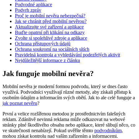
Podvodné aplikace
Podvrh zpráv
Proč je mobilní nevěra nebezpečná?
Jak se chránit před mobilní nevěrou?
Aktualizujte své zařízení a aplikace
Buďte opatrní při klikání na odkazy
Zvolte si spolehlivé zdroje a aplikace
Ochrana přístupových údajů
Ochrana soukromí na sociálních sítích
Pravidelná kontrola a vyhledávání podezřelých aktivit
Nejdůležitější informace z článku
Jak funguje mobilní nevěra?
Mobilní nevěra je moderní formou podvodu, který se dnes často
využívá. Podvodníci využívají různé metody, aby získali přístup k
osobním údajům a informacím svých obětí. Jak to ale celé funguje a
jak poznat nevěru
?
První a velice rozšířenou metodou je prostřednictvím falešných
reklam. Zdánlivě nevinná reklama může odkazovat na webové
stránky plné škodlivého obsahu nebo aplikace, které slibují něco, co
ve skutečnosti nenabízejí. Pokud uvěříte těmto
podvodníkům
,
mohou získat kontrolu nad vaším zařízením a informacemi.