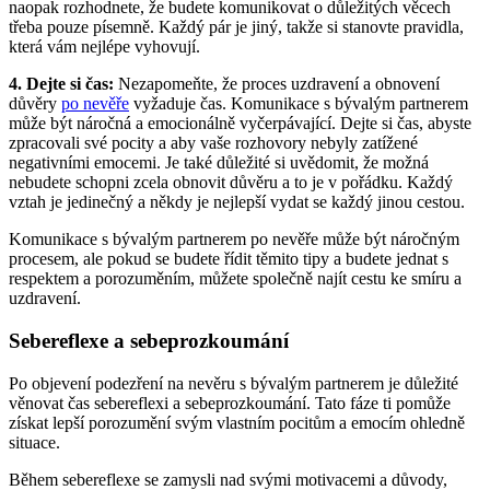
naopak rozhodnete, že budete komunikovat o důležitých věcech
třeba pouze písemně. Každý pár je jiný, takže si stanovte pravidla,
která vám nejlépe vyhovují.
4. Dejte si čas:
Nezapomeňte, že proces uzdravení a obnovení
důvěry
po nevěře
vyžaduje čas. Komunikace s bývalým partnerem
může být náročná a emocionálně vyčerpávající. Dejte si čas, abyste
zpracovali své pocity a aby vaše rozhovory nebyly zatížené
negativními emocemi. Je také důležité si uvědomit, že možná
nebudete schopni zcela obnovit důvěru a to je v pořádku. Každý
vztah je jedinečný a někdy je nejlepší vydat se každý jinou cestou.
Komunikace s bývalým partnerem po nevěře může být náročným
procesem, ale pokud se budete řídit těmito tipy a budete jednat s
respektem a porozuměním, můžete společně najít cestu ke smíru a
uzdravení.
Sebereflexe a sebeprozkoumání
Po objevení podezření na nevěru s bývalým partnerem je důležité
věnovat čas sebereflexi a sebeprozkoumání. Tato fáze ti pomůže
získat lepší porozumění svým vlastním pocitům a emocím ohledně
situace.
Během sebereflexe se zamysli nad svými motivacemi a důvody,