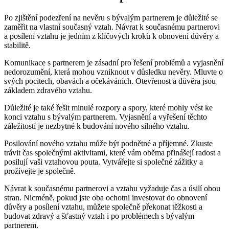
Po zjištění podezření na nevěru s bývalým partnerem je důležité se
zaměřit na vlastní současný vztah. Návrat k současnému partnerovi
a posílení vztahu je jedním z klíčových kroků k obnovení důvěry a
stabilitě.
Komunikace s partnerem je zásadní pro řešení problémů a vyjasnění
nedorozumění, která mohou vzniknout v důsledku nevěry. Mluvte o
svých pocitech, obavách a očekáváních. Otevřenost a důvěra jsou
základem zdravého vztahu.
Důležité je také řešit minulé rozpory a spory, které mohly vést ke
konci vztahu s bývalým partnerem. Vyjasnění a vyřešení těchto
záležitostí je nezbytné k budování nového silného vztahu.
Posilování nového vztahu může být podnětné a příjemné. Zkuste
trávit čas společnými aktivitami, které vám oběma přinášejí radost a
posilují vaši vztahovou pouta. Vytvářejte si společné zážitky a
prožívejte je společně.
Návrat k současnému partnerovi a vztahu vyžaduje čas a úsilí obou
stran. Nicméně, pokud jste oba ochotni investovat do obnovení
důvěry a posílení vztahu, můžete společně překonat těžkosti a
budovat zdravý a šťastný vztah i po problémech s bývalým
partnerem.