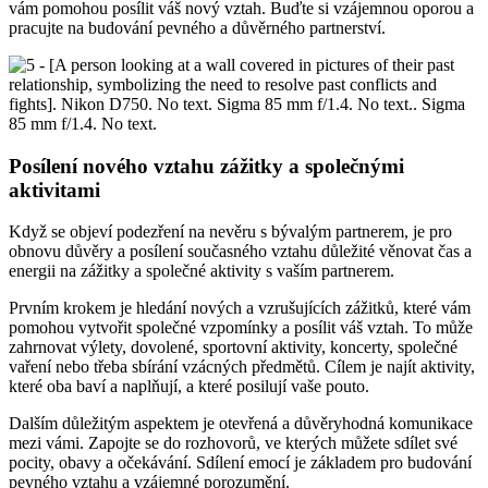
vám pomohou posílit váš nový vztah. Buďte si vzájemnou oporou a
pracujte na budování pevného a důvěrného partnerství.
Posílení nového vztahu zážitky a společnými
aktivitami
Když se objeví podezření na nevěru s bývalým partnerem, je pro
obnovu důvěry a posílení současného vztahu důležité věnovat čas a
energii na zážitky a společné aktivity s vaším partnerem.
Prvním krokem je hledání nových a vzrušujících zážitků, které vám
pomohou vytvořit společné vzpomínky a posílit váš vztah. To může
zahrnovat výlety, dovolené, sportovní aktivity, koncerty, společné
vaření nebo třeba sbírání vzácných předmětů. Cílem je najít aktivity,
které oba baví a naplňují, a které posilují vaše pouto.
Dalším důležitým aspektem je otevřená a důvěryhodná komunikace
mezi vámi. Zapojte se do rozhovorů, ve kterých můžete sdílet své
pocity, obavy a očekávání. Sdílení emocí je základem pro budování
pevného vztahu a vzájemné porozumění.