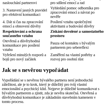
naslouchání partnerovi
pro sdílení emocí a rad
Vyhledání pomoc odborníka pro
3. Nastavení jasných pravidel
zpracování emocí a návrat po
pro efektivní komunikaci
nevěře
4. Dát si čas na zpracování
Posílení vztahu společnými
emocí a obnovení důvěry
aktivitami a budování důvěry
Respektování a ochrana
Získání dovolené a samostatného
současného vztahu
prostoru
Otevřená a důvěryhodná
Pauza od kontaktu s bývalým
komunikace pro posílení
partnerem pro sebereflexi
vztahu
Vyřešení minulých rozporů a
Zaměření na vlastní potřeby a
bojů pro nový začátek
rozvoj pro osobní růst
Jak se s nevěrou vypořádat
Vypořádání se s nevěrou bývalého partnera není jednoduchá
záležitost, ale je to krok, který je důležitý pro tvůj vlastní
emocionální a psychický klid. Nejprve je důležité komunikovat s
bývalým partnerem a zjistit, zda je nevěra skutečná. Otevřená a
důvěryhodná komunikace je základním stavebním kamenem v
tomto procesu.