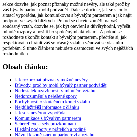
sekce dozvíte, jak poznat příznaky možné nevěry, ale také proč by
váš bývalý partner mohl podvádět. Dále se dočtete, jak se s touto
situací vypořádat, jak komunikovat s bývalým partnerem a jak najít
podporu ve svých blízkých. Pokud se chcete zaměřit na váš
současný vztah, dozvíte se, jak být otevření a důvěryhodní, vyřešit
minulé rozpory a posílit ho společnými aktivitami. A pokud se
rozhodnete ukončit kontakt s bývalým partnerem, přečtěte si, jak
respektovat a chránit váš současný vztah a věnovat se vlastním
potřebám. S tímto článkem nebudete osamoceni ve svých nejtěžších
rozhodnutích.
Obsah článku:
Jak rozpoznat příznaky možné nevěry
Důvody, proč by mohl bývalý partner podvádět
Nedostatek uzavřenosti v minulém vztahu
Nedorozumění a neřešené spory
Pochybnosti o skutečném konci vztahu
Nejdůležitější informace z článku
Jak se s nevěrou vypořádat
Komunikace s bývalým partnerem
Sebereflexe a sebeprozkoumání
Hledání podpory v přátelích a rodině
Návrat k současnému partnerovi a vztahu