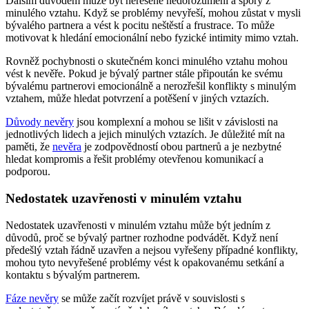
Dalším důvodem může být neřešené nedorozumění a spory z
minulého vztahu. Když se problémy nevyřeší, mohou zůstat v mysli
bývalého partnera a vést k pocitu neštěstí a frustrace. To může
motivovat k hledání emocionální nebo fyzické intimity mimo vztah.
Rovněž pochybnosti o skutečném konci minulého vztahu mohou
vést k nevěře. Pokud je bývalý partner stále připoután ke svému
bývalému partnerovi emocionálně a nerozřešil konflikty s minulým
vztahem, může hledat potvrzení a potěšení v jiných vztazích.
Důvody nevěry
jsou komplexní a mohou se lišit v závislosti na
jednotlivých lidech a jejich minulých vztazích. Je důležité mít na
paměti, že
nevěra
je zodpovědností obou partnerů a je nezbytné
hledat kompromis a řešit problémy otevřenou komunikací a
podporou.
Nedostatek uzavřenosti v minulém vztahu
Nedostatek uzavřenosti v minulém vztahu může být jedním z
důvodů, proč se bývalý partner rozhodne podvádět. Když není
předešlý vztah řádně uzavřen a nejsou vyřešeny případné konflikty,
mohou tyto nevyřešené problémy vést k opakovanému setkání a
kontaktu s bývalým partnerem.
Fáze nevěry
se může začít rozvíjet právě v souvislosti s