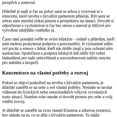
prospěch a zotavení.
Důležité je najít si čas na pobyt sami se sebou a vyrovnat se s
emocemi, které nevěra s bývalým partnerem přinesla. Být sami se
sebou nám umožní získat jasnost a perspektivu na situaci. Dovolit si
odpočinout a vychutnávat si čas bez stresu a starostí je klíčové pro
vytvoření silnějšího vnitřního já.
Často také pomáhá svěřit se svým blízkým – rodině a přátelům, kteří
nám mohou poskytnout podporu a porozumění. Je významné sdílet
své pocity a emoce s lidmi, kteří nás dobře znají a jsou ochotní nám
naslouchat. Společnost a podpora blízkých lidí může být velmi
blahodárná pro naše sebevědomí a znovuobnovení našeho smyslu
pro stabilitu a bezpečí.
Koncentrace na vlastní potřeby a rozvoj
Pokud se objeví podezření na nevěru s bývalým partnerem, je
důležité zaměřit se na sebe a své vlastní potřeby. Nesmíte se nechat
vtáhnout do fyzických nebo emocionálních výkyvů vyvolaných
touto situací. Namísto toho musíte si dovolit prostor pro sebe a svůj
vnitřní rozvoj.
Je důležité se zaměřit na svou vlastní šťastnou a zdravou existenci,
bez ohledu na to, co se děje s bývalým partnerem. To může