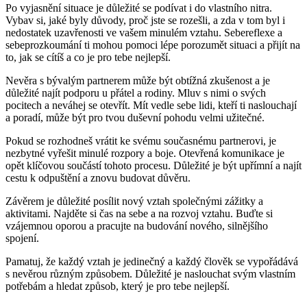
Po vyjasnění situace je důležité se podívat i do vlastního nitra.
Vybav si, jaké byly důvody, proč jste se rozešli, a zda v tom byl i
nedostatek uzavřenosti ve vašem minulém vztahu. Sebereflexe a
sebeprozkoumání ti mohou pomoci lépe porozumět situaci a přijít na
to, jak se cítíš a co je pro tebe nejlepší.
Nevěra s bývalým partnerem může být obtížná zkušenost a je
důležité najít podporu u přátel a rodiny. Mluv s nimi o svých
pocitech a neváhej se otevřít. Mít vedle sebe lidi, kteří ti naslouchají
a poradí, může být pro tvou duševní pohodu velmi užitečné.
Pokud se rozhodneš vrátit ke svému současnému partnerovi, je
nezbytné vyřešit minulé rozpory a boje. Otevřená komunikace je
opět klíčovou součástí tohoto procesu. Důležité je být upřímní a najít
cestu k odpuštění a znovu budovat důvěru.
Závěrem je důležité posílit nový vztah společnými zážitky a
aktivitami. Najděte si čas na sebe a na rozvoj vztahu. Buďte si
vzájemnou oporou a pracujte na budování nového, silnějšího
spojení.
Pamatuj, že každý vztah je jedinečný a každý člověk se vypořádává
s nevěrou různým způsobem. Důležité je naslouchat svým vlastním
potřebám a hledat způsob, který je pro tebe nejlepší.