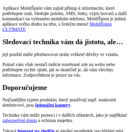
Aplikace MobilŠpión vám zajistí přístup k informacím, které
potřebujete znát. Sledujte polohu, SMS, fotky, výpis hovorů a další
komunikaci na vybraném mobilním telefonu. MobilŠpion je jediná
aplikace svého druhu na trhu, s českým menu!
MobilŠpión
ULTIMATE
Sledovací technika vám dá jistotu, ale…
její použití může představovat ztrátu veškeré důvěry ve vztahu.
Pokud vám však nestačí indície rozebrané zde na webu nebo
potřebujete rychle zjistit, jak to skutečně je, dá vám všechny
informace. Zodpovědnost je pouze na vás.
Doporučujeme
Nejčastějším typem produktu, který používají např. soukromí
detektivové, jsou
špionážní kamery
.
Technika vám může pomoci i v dalších oblastech, jako je například
zabezpečení domu
a ochrana majetku.
Taková
fotopast na zloděje
je ideální prostředek pro hlídání míst,