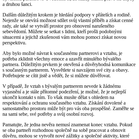
a druhou šanci.
Dalším důležitým krokem je hledání podpory v přátelích a rodině.
Nejenže se otevírá možnost sdílet svůj vlastní příběh a získat cenné
rady, ale také se vytváří prostor pro obnovení narušeného
sebevědomí. Můžete se setkat s lidmi, kteří prošli podobnými
situacemi a jejichž zkušenosti vám mohou pomoci získat novou
perspektivu.
Aby bylo možné návrat k současnému partnerovi a vztahu, je
potřeba zklidnit všechny emoce a uzavřít minulého bývalého
partnera. Důležitým prvkem je otevřená a důvěryhodná komunikace
s současným partnerem. Vysvětlete si navzájem své city a obavy.
Potřebujete se cítit jistě a vědět, že si můžete důvěřovat.
V případě, že vztah s bývalým partnerem nevede k žádnému
vyjasnění a je stále přítomné podezření, je možné, že je nejlepší
ukončit kontakt s ním. To však musíte dělat s ohledem na
respektování a ochranu současného vztahu. Získání dovolené a
samostatného prostoru může být pro vás oba prospěšné. Zaměřte se
na sami sebe, své potřeby a svůj osobní rozvoj.
Pamatujte, že jedna nevěra nemusí znamenat konec vztahu. Pokud
se oba partneři rozhodnou společně na sobě pracovat a obnovit
důvěru, mohou se vytvořit nové zážitky a společné aktivity, které