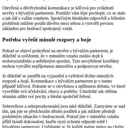
Otevřená a důvěryhodná komunikace je klíčová pro zvládnutí
nevěry s bývalým partnerem. Pomůže vám lépe pochopit, co se stalo
a jak dál s vaším vztahem. Společným hledáním odpovědí a řešením
problémů můžete posílit důvěru mezi sebou a vytvořit pevnou
základnu pro budoucí spokojený vztah.
Potřeba vyřešit minulé rozpory a boje
Pokud se objeví podezření na nevěru s bývalým partnerem, je
důležité si uvědomit, že v minulém vztahu mohlo dojít k
nedorozuměním a neřešeným sporům. Tyto nevyřešené konflikty
mohou vytvářet nepříjemnou atmosféru a podporovat nevěru.
Je důležité se zaměřit na vyjasnění a vyřešení těchto minulých
rozporů a bojů. Komunikace s bývalým partnerem je v tomto
případě klíčová. Pokuste se o otevřenou a upřímnou debatu, ve které
vysvětlíte svá očekávání, obavy a potřeby. Umožníte tak oběma
stranám sdílet své pocity a hledat společně řešení.
Sebereflexe a sebeprozkoumání jsou také důležité. Zamyslete se nad
tím, jak jste se předchozím děním podíleli a jak můžete předejít
podobným situacím v budoucnosti. Pokud jste v minulém vztahu
příliš honili dokonalost, buďte nyní ochotni odpustit sobě i
bývalému partnerovi. Uvědomte si, že každý máme právo na chyby