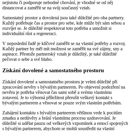
nejistotu či podporuje nehodné chování, je vhodné se od něj
distancovat a zaměřit se na svůj současný vztah.
Samostatný prostor a dovolená jsou také důležité pro oba partnery.
Každý potřebuje čas a prostor pro sebe, kde může být sám sebou a
rozvíjet se. Je důležité respektovat toto potřeba a umožnit si
individuální růst a regeneraci.
V neposlední řadě je klíčové zaměřit se na vlastní potřeby a rozvoj.
Každý partner by měl mít možnost se zaměřit na své zájmy, sny a
aspirace. Přestože partnerský vztah je důležitý, je také důležité
pečovat o sebe a své blaho.
Získání dovolené a samostatného prostoru
Získání dovolené a samostatného prostoru je velmi důležité při
zpracování nevěry s bývalým partnerem. Po objevení podezření na
nevěru je potřeba věnovat čas sami sobě a svému vlastnímu
zotavení. Je to výborná příležitost přerušit veškerý kontakt s
bývalým partnerem a věnovat se pouze svým vlastním potřebám.
Zahájení kontaktu s bývalým partnerem většinou vede k pocitům
zmatku a nedůvěry a brání vlastnímu procesu uzdravování. Je
důležité si udělat pauzu od veškerých vzpomínek a emocí spojených
s bývalým partnerem, abychom se mohli soustředit na vlastní