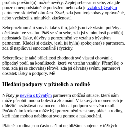
proč sis povšiml(a) možné nevěry. Zeptej sebe sama sebe, zda jde
pouze o neopodstatněné podezření nebo zda je
vztah s bývalým
partnerem skutečně ohrožen. Zvaž, zda jsou tvoje obavy oprávněné,
nebo vycházejí z minulých zkušeností.
Sebeprozkoumání souvisí také s tím, jaké jsou tvé vlastní potřeby a
očekávání ve vztahu. Ptáš se sám sebe, zda jsi v minulosti pocítil(a)
nedostatek lásky, důvěry a porozumění ve vztahu s bývalým
partnerem. Kladeš si otázky, jestli jsi byl(a) spokojen(a) s partnerem,
zda tě naplňoval emocionálně i fyzicky.
Sebereflexe je také příležitostí zhodnotit své vlastní chování a
případný podíl na konfliktech, které ve vztahu vznikly. Přemýšlej o
tom, zda jsi se choval(a) férově, zda jsi dával(a) svému partnerovi
dostatek lásky a podpory. Mě
Hledání podpory v přátelích a rodině
Někdy je
nevěra s bývalým
partnerem obtížná situace, která nám
může působit mnoho bolesti a zklamání. V takových momentech je
důležité nezůstávat osamoceni a hledat podporu ve svém okolí.
Počátečním krokem může být porozumění ze strany přátel a rodiny,
kteří nám mohou nabídnout svou pomoc a naslouchání.
Přátelé a rodina jsou často našimi nejbližšími spojenci v těžkých