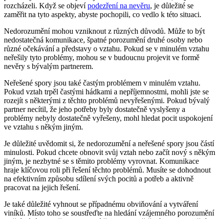
rozcházeli. Když se objeví
podezření na nevěru
, je důležité se
zaměřit na tyto aspekty, abyste pochopili, co vedlo k této situaci.
Nedorozumění mohou vzniknout z různých důvodů. Může to být
nedostatečná komunikace, špatné porozumění druhé osoby nebo
různé očekávání a představy o vztahu. Pokud se v minulém vztahu
neřešily tyto problémy, mohou se v budoucnu projevit ve formě
nevěry s bývalým partnerem.
Neřešené spory jsou také častým problémem v minulém vztahu.
Pokud vztah trpěl častými hádkami a nepříjemnostmi, mohli jste se
rozejít s některými z těchto problémů nevyřešenými. Pokud bývalý
partner necítil, že jeho potřeby byly dostatečně vyslyšeny a
problémy nebyly dostatečně vyřešeny, mohl hledat pocit uspokojení
ve vztahu s někým jiným.
Je důležité uvědomit si, že nedorozumění a neřešené spory jsou částí
minulosti. Pokud chcete obnovit svůj vztah nebo začít nový s někým
jiným, je nezbytné se s těmito problémy vyrovnat. Komunikace
hraje klíčovou roli při řešení těchto problémů. Musíte se dohodnout
na efektivním způsobu sdílení svých pocitů a potřeb a aktivně
pracovat na jejich řešení.
Je také důležité vyhnout se případnému obviňování a vytváření
viníků. Místo toho se soustřeďte na hledání vzájemného porozumění