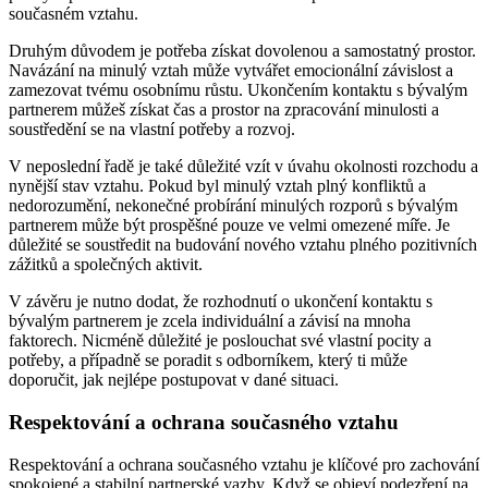
současném vztahu.
Druhým důvodem je potřeba získat dovolenou a samostatný prostor.
Navázání na minulý vztah může vytvářet emocionální závislost a
zamezovat tvému osobnímu růstu. Ukončením kontaktu s bývalým
partnerem můžeš získat čas a prostor na zpracování minulosti a
soustředění se na vlastní potřeby a rozvoj.
V neposlední řadě je také důležité vzít v úvahu okolnosti rozchodu a
nynější stav vztahu. Pokud byl minulý vztah plný konfliktů a
nedorozumění, nekonečné probírání minulých rozporů s bývalým
partnerem může být prospěšné pouze ve velmi omezené míře. Je
důležité se soustředit na budování nového vztahu plného pozitivních
zážitků a společných aktivit.
V závěru je nutno dodat, že rozhodnutí o ukončení kontaktu s
bývalým partnerem je zcela individuální a závisí na mnoha
faktorech. Nicméně důležité je poslouchat své vlastní pocity a
potřeby, a případně se poradit s odborníkem, který ti může
doporučit, jak nejlépe postupovat v dané situaci.
Respektování a ochrana současného vztahu
Respektování a ochrana současného vztahu je klíčové pro zachování
spokojené a stabilní partnerské vazby. Když se objeví podezření na