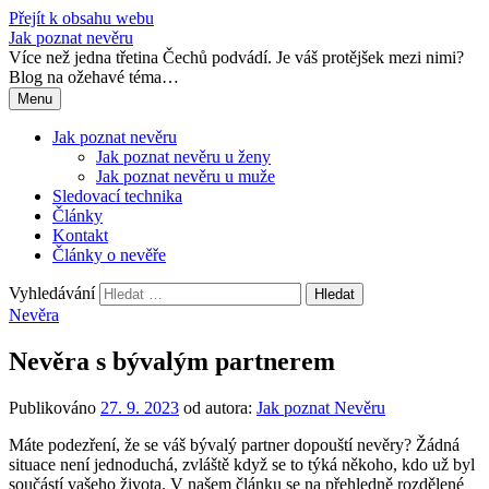
Přejít k obsahu webu
Jak poznat nevěru
Více než jedna třetina Čechů podvádí. Je váš protějšek mezi nimi?
Blog na ožehavé téma…
Menu
Jak poznat nevěru
Jak poznat nevěru u ženy
Jak poznat nevěru u muže
Sledovací technika
Články
Kontakt
Články o nevěře
Vyhledávání
Nevěra
Nevěra s bývalým partnerem
Publikováno
27. 9. 2023
od autora:
Jak poznat Nevěru
Máte podezření, že se váš bývalý partner dopouští nevěry? Žádná
situace není jednoduchá, zvláště když se to týká někoho, kdo už byl
součástí vašeho života. V našem článku se na přehledně rozdělené