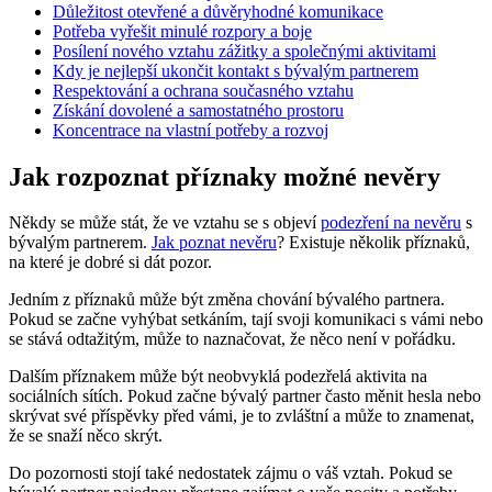
Důležitost otevřené a důvěryhodné komunikace
Potřeba vyřešit minulé rozpory a boje
Posílení nového vztahu zážitky a společnými aktivitami
Kdy je nejlepší ukončit kontakt s bývalým partnerem
Respektování a ochrana současného vztahu
Získání dovolené a samostatného prostoru
Koncentrace na vlastní potřeby a rozvoj
Jak rozpoznat příznaky možné nevěry
Někdy se může stát, že ve vztahu se s objeví
podezření na nevěru
s
bývalým partnerem.
Jak poznat nevěru
? Existuje několik příznaků,
na které je dobré si dát pozor.
Jedním z příznaků může být změna chování bývalého partnera.
Pokud se začne vyhýbat setkáním, tají svoji komunikaci s vámi nebo
se stává odtažitým, může to naznačovat, že něco není v pořádku.
Dalším příznakem může být neobvyklá podezřelá aktivita na
sociálních sítích. Pokud začne bývalý partner často měnit hesla nebo
skrývat své příspěvky před vámi, je to zvláštní a může to znamenat,
že se snaží něco skrýt.
Do pozornosti stojí také nedostatek zájmu o váš vztah. Pokud se