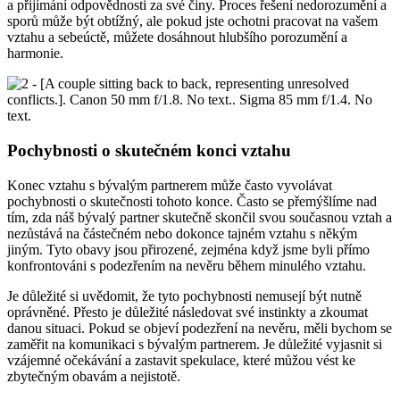
a přijímání odpovědnosti za své činy. Proces řešení nedorozumění a
sporů může být obtížný, ale pokud jste ochotni pracovat na vašem
vztahu a sebeúctě, můžete dosáhnout hlubšího porozumění a
harmonie.
Pochybnosti o skutečném konci vztahu
Konec vztahu s bývalým partnerem může často vyvolávat
pochybnosti o skutečnosti tohoto konce. Často se přemýšlíme nad
tím, zda náš bývalý partner skutečně skončil svou současnou vztah a
nezůstává na částečném nebo dokonce tajném vztahu s někým
jiným. Tyto obavy jsou přirozené, zejména když jsme byli přímo
konfrontováni s podezřením na nevěru během minulého vztahu.
Je důležité si uvědomit, že tyto pochybnosti nemusejí být nutně
oprávněné. Přesto je důležité následovat své instinkty a zkoumat
danou situaci. Pokud se objeví podezření na nevěru, měli bychom se
zaměřit na komunikaci s bývalým partnerem. Je důležité vyjasnit si
vzájemné očekávání a zastavit spekulace, které můžou vést ke
zbytečným obavám a nejistotě.