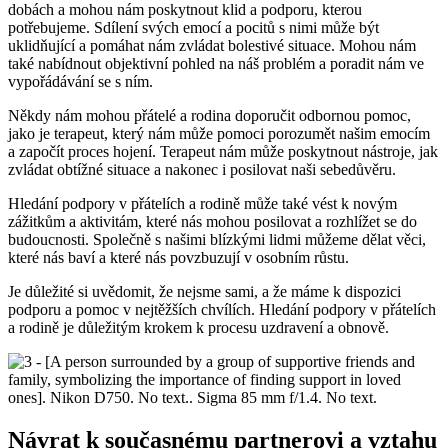
dobách a mohou nám poskytnout klid a podporu, kterou
potřebujeme. Sdílení svých emocí a pocitů s nimi může být
uklidňující a pomáhat nám zvládat bolestivé situace. Mohou nám
také nabídnout objektivní pohled na náš problém a poradit nám ve
vypořádávání se s ním.
Někdy nám mohou přátelé a rodina doporučit odbornou pomoc,
jako je terapeut, který nám může pomoci porozumět našim emocím
a započít proces hojení. Terapeut nám může poskytnout nástroje, jak
zvládat obtížné situace a nakonec i posilovat naši sebedůvěru.
Hledání podpory v přátelích a rodině může také vést k novým
zážitkům a aktivitám, které nás mohou posilovat a rozhlížet se do
budoucnosti. Společně s našimi blízkými lidmi můžeme dělat věci,
které nás baví a které nás povzbuzují v osobním růstu.
Je důležité si uvědomit, že nejsme sami, a že máme k dispozici
podporu a pomoc v nejtěžších chvílích. Hledání podpory v přátelích
a rodině je důležitým krokem k procesu uzdravení a obnově.
Návrat k současnému partnerovi a vztahu