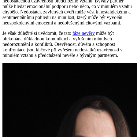
nedostatečnou uzavřeností předchozího vztahu. Bývalý partner
může hledat emocionální podporu nebo něco, co v minulém vztahu
chybělo. Nedostatek zavřených dveří může vést k nostalgickému a
sentimentálnímu pohledu na minulost, který může být vyvolán
neuspokojenými emocemi a nedořešenými citovými vazbami.
Je však důležité si uvědomit, že tato
fáze nevěry
může být
překonána důkladnou komunikací a vyřešením minulých
nedorozumění a konfliktů. Otevřenost, důvěra a schopnost
konfrontace jsou klíčové při vyřešení nedostatků uzavřenosti v
minulém vztahu a předcházení nevěře s bývalým partnerem.