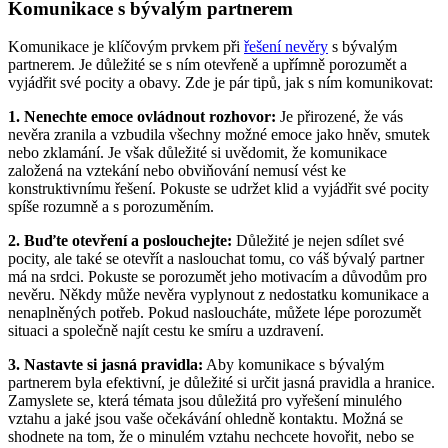
Komunikace s bývalým partnerem
Komunikace je klíčovým prvkem při
řešení nevěry
s bývalým
partnerem. Je důležité se s ním otevřeně a upřímně porozumět a
vyjádřit své pocity a obavy. Zde je pár tipů, jak s ním komunikovat:
1. Nenechte emoce ovládnout rozhovor:
Je přirozené, že vás
nevěra zranila a vzbudila všechny možné emoce jako hněv, smutek
nebo zklamání. Je však důležité si uvědomit, že komunikace
založená na vztekání nebo obviňování nemusí vést ke
konstruktivnímu řešení. Pokuste se udržet klid a vyjádřit své pocity
spíše rozumně a s porozuměním.
2. Buďte otevření a poslouchejte:
Důležité je nejen sdílet své
pocity, ale také se otevřít a naslouchat tomu, co váš bývalý partner
má na srdci. Pokuste se porozumět jeho motivacím a důvodům pro
nevěru. Někdy může nevěra vyplynout z nedostatku komunikace a
nenaplněných potřeb. Pokud nasloucháte, můžete lépe porozumět
situaci a společně najít cestu ke smíru a uzdravení.
3. Nastavte si jasná pravidla:
Aby komunikace s bývalým
partnerem byla efektivní, je důležité si určit jasná pravidla a hranice.
Zamyslete se, která témata jsou důležitá pro vyřešení minulého
vztahu a jaké jsou vaše očekávání ohledně kontaktu. Možná se
shodnete na tom, že o minulém vztahu nechcete hovořit, nebo se