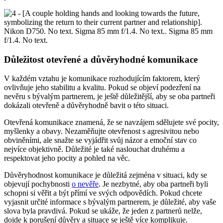
Důležitost otevřené a důvěryhodné komunikace
V každém vztahu je komunikace rozhodujícím faktorem, který
ovlivňuje jeho stabilitu a kvalitu. Pokud se objeví podezření na
nevěru s bývalým partnerem, je ještě důležitější, aby se oba partneři
dokázali otevřeně a důvěryhodně bavit o této situaci.
Otevřená komunikace znamená, že se navzájem sdělujete své pocity,
myšlenky a obavy. Nezaměňujte otevřenost s agresivitou nebo
obviněními, ale snažte se vyjádřit svůj názor a emoční stav co
nejvíce objektivně. Důležité je také naslouchat druhému a
respektovat jeho pocity a pohled na věc.
Důvěryhodnost komunikace je důležitá zejména v situaci, kdy se
objevují pochybnosti
o nevěře
. Je nezbytné, aby oba partneři byli
schopni si věřit a být přímí ve svých odpovědích. Pokud chcete
vyjasnit určité informace s bývalým partnerem, je důležité, aby vaše
slova byla pravdivá. Pokud se ukáže, že jeden z partnerů nelže,
dojde k porušení důvěry a situace se ještě více komplikuje.