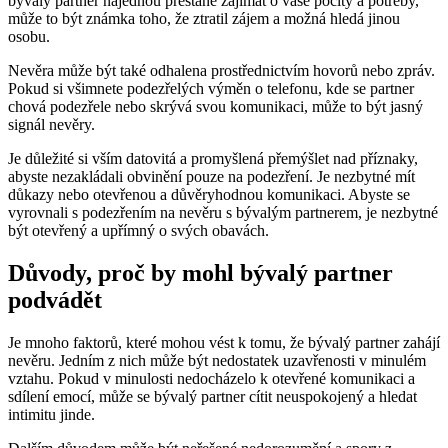
bývalý partner najednou přestane zajímat o vaše pocity a potřeby,
může to být známka toho, že ztratil zájem a možná hledá jinou
osobu.
Nevěra může být také odhalena prostřednictvím hovorů nebo zpráv.
Pokud si všimnete podezřelých výměn o telefonu, kde se partner
chová podezřele nebo skrývá svou komunikaci, může to být jasný
signál nevěry.
Je důležité si vším datovitá a promyšlená přemýšlet nad příznaky,
abyste nezakládali obvinění pouze na podezření. Je nezbytné mít
důkazy nebo otevřenou a důvěryhodnou komunikaci. Abyste se
vyrovnali s podezřením na nevěru s bývalým partnerem, je nezbytné
být otevřený a upřímný o svých obavách.
Důvody, proč by mohl bývalý partner
podvádět
Je mnoho faktorů, které mohou vést k tomu, že bývalý partner zahájí
nevěru. Jedním z nich může být nedostatek uzavřenosti v minulém
vztahu. Pokud v minulosti nedocházelo k otevřené komunikaci a
sdílení emocí, může se bývalý partner cítit neuspokojený a hledat
intimitu jinde.