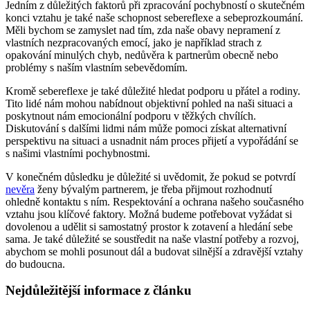
Jedním z důležitých faktorů při zpracování pochybností o skutečném
konci vztahu je také naše schopnost sebereflexe a sebeprozkoumání.
Měli bychom se zamyslet nad tím, zda naše obavy nepramení z
vlastních nezpracovaných emocí, jako je například strach z
opakování minulých chyb, nedůvěra k partnerům obecně nebo
problémy s naším vlastním sebevědomím.
Kromě sebereflexe je také důležité hledat podporu u přátel a rodiny.
Tito lidé nám mohou nabídnout objektivní pohled na naši situaci a
poskytnout nám emocionální podporu v těžkých chvílích.
Diskutování s dalšími lidmi nám může pomoci získat alternativní
perspektivu na situaci a usnadnit nám proces přijetí a vypořádání se
s našimi vlastními pochybnostmi.
V konečném důsledku je důležité si uvědomit, že pokud se potvrdí
nevěra
ženy bývalým partnerem, je třeba přijmout rozhodnutí
ohledně kontaktu s ním. Respektování a ochrana našeho současného
vztahu jsou klíčové faktory. Možná budeme potřebovat vyžádat si
dovolenou a udělit si samostatný prostor k zotavení a hledání sebe
sama. Je také důležité se soustředit na naše vlastní potřeby a rozvoj,
abychom se mohli posunout dál a budovat silnější a zdravější vztahy
do budoucna.
Nejdůležitější informace z článku