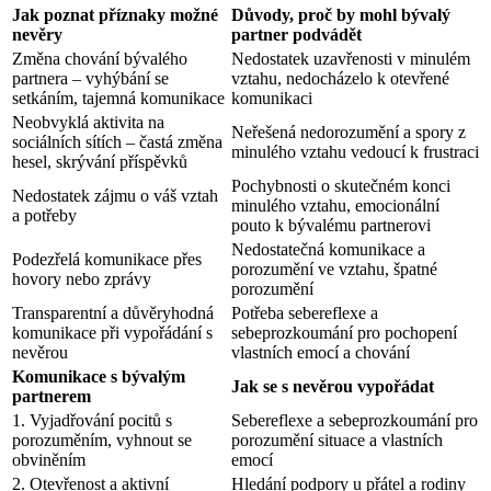
Jak poznat příznaky možné
Důvody, proč by mohl bývalý
nevěry
partner podvádět
Změna chování bývalého
Nedostatek uzavřenosti v minulém
partnera – vyhýbání se
vztahu, nedocházelo k otevřené
setkáním, tajemná komunikace
komunikaci
Neobvyklá aktivita na
Neřešená nedorozumění a spory z
sociálních sítích – častá změna
minulého vztahu vedoucí k frustraci
hesel, skrývání příspěvků
Pochybnosti o skutečném konci
Nedostatek zájmu o váš vztah
minulého vztahu, emocionální
a potřeby
pouto k bývalému partnerovi
Nedostatečná komunikace a
Podezřelá komunikace přes
porozumění ve vztahu, špatné
hovory nebo zprávy
porozumění
Transparentní a důvěryhodná
Potřeba sebereflexe a
komunikace při vypořádání s
sebeprozkoumání pro pochopení
nevěrou
vlastních emocí a chování
Komunikace s bývalým
Jak se s nevěrou vypořádat
partnerem
1. Vyjadřování pocitů s
Sebereflexe a sebeprozkoumání pro
porozuměním, vyhnout se
porozumění situace a vlastních
obviněním
emocí
2. Otevřenost a aktivní
Hledání podpory u přátel a rodiny