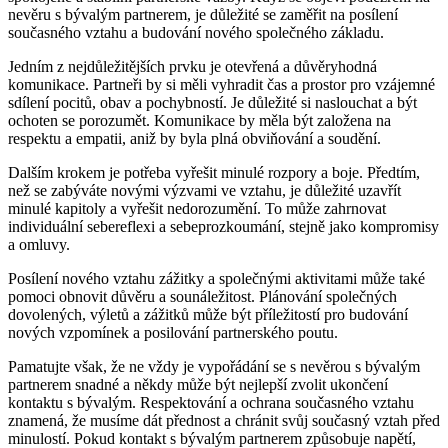
nevěru s bývalým partnerem, je důležité se zaměřit na posílení
současného vztahu a budování nového společného základu.
Jedním z nejdůležitějších prvku je otevřená a důvěryhodná
komunikace. Partneři by si měli vyhradit čas a prostor pro vzájemné
sdílení pocitů, obav a pochybností. Je důležité si naslouchat a být
ochoten se porozumět. Komunikace by měla být založena na
respektu a empatii, aniž by byla plná obviňování a soudění.
Dalším krokem je potřeba vyřešit minulé rozpory a boje. Předtím,
než se zabýváte novými výzvami ve vztahu, je důležité uzavřít
minulé kapitoly a vyřešit nedorozumění. To může zahrnovat
individuální sebereflexi a sebeprozkoumání, stejně jako kompromisy
a omluvy.
Posílení nového vztahu zážitky a společnými aktivitami může také
pomoci obnovit důvěru a sounáležitost. Plánování společných
dovolených, výletů a zážitků může být příležitostí pro budování
nových vzpomínek a posilování partnerského poutu.
Pamatujte však, že ne vždy je vypořádání se s nevěrou s bývalým
partnerem snadné a někdy může být nejlepší zvolit ukončení
kontaktu s bývalým. Respektování a ochrana současného vztahu
znamená, že musíme dát přednost a chránit svůj současný vztah před
minulostí. Pokud kontakt s bývalým partnerem způsobuje napětí,