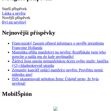
Starší příspěvek
Láska a nevěra
Novější příspěvek
Byl mi nevěrný
Nejnovější příspěvky
Francouzský časopis přinesl informace o nevěře prezidenta
Françoise Hollanda
Magnátka přišla manželovi na nevěru: Roztřískala jsem jeho
porsche a nalila mu do kafe projímadlo!
Žárlivá žena unesla nemanželskou dceru svého muže: Janičku
(†2) chladnokrevně utopila
Zemanův kancléř oplácí manželce nevěru: Prověrku nemá,
milenku ano!
ISIS ukamenovali nebohou ženu: Údajně proto, že byla
nevěrná!
MobilŠpión