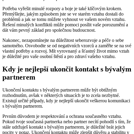
Potřeba vyřešit minulé rozpory a boje je také klíčovým krokem.
Přemýšlejte, jakým způsobem jste se ve starém vztahu dostali do
problémů a jak se tomu můžete vyhnout ve vašem novém vztahu.
Řešení minulých konfliktů může pomoci posílit vaše porozumění a
dát vám pevný základ pro společnou budoucnost.
Nakonec, nezapomínejte na důležitost seberozvoje a péče o sebe
samotného. Osvobodte se od negativních vzorců a zaměřte se na své
vlastní potřeby a rozvoj. Mít vyrovnaný a šťastný život mimo vztah
je důležité pro vaše osobní štěstí a pro zdraví vašeho vztahu.
Kdy je nejlepší ukončit kontakt s bývalým
partnerem
Ukončení kontaktu s bývalým partnerem může být obtížným
rozhodnutím, avšak v některých situacích je to zcela nezbytné.
Existují určité případy, kdy je nejlepší ukončit veškerou komunikaci
s bývalým partnerem.
Prvním důvodem je respektování a ochrana současného vztahu.
Pokud tvoje současná partnerka nebo partner necítí pohodlí s tím, že
stále udržuješ kontakt s bývalým partnerem, je důležité brát jejich
pocity v potaz. Ukončení kontaktu může zlepšit důvěru a stabilitu v