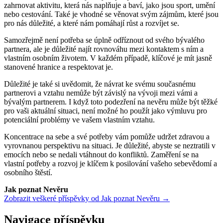
zahrnovat aktivitu, která nás naplňuje a baví, jako jsou sport, umění
nebo cestování. Také je vhodné se věnovat svým zájmům, které jsou
pro nás důležité, a které nám pomáhají růst a rozvíjet se.
Samozřejmě není potřeba se úplně odříznout od svého bývalého
partnera, ale je důležité najít rovnováhu mezi kontaktem s ním a
vlastním osobním životem. V každém případě, klíčové je mít jasně
stanovené hranice a respektovat je.
Důležité je také si uvědomit, že návrat ke svému současnému
partnerovi a vztahu nemůže být závislý na vývoji mezi vámi a
bývalým partnerem. I když toto podezření na nevěru může být těžké
pro vaši aktuální situaci, není možné ho použít jako výmluvu pro
potenciální problémy ve vašem vlastním vztahu.
Koncentrace na sebe a své potřeby vám pomůže udržet zdravou a
vyrovnanou perspektivu na situaci. Je důležité, abyste se neztratili v
emocích nebo se nedali vtáhnout do konfliktů. Zaměření se na
vlastní potřeby a rozvoj je klíčem k posilování vašeho sebevědomí a
osobního štěstí.
Jak poznat Nevěru
Zobrazit veškeré příspěvky od Jak poznat Nevěru →
Navigace příspěvku