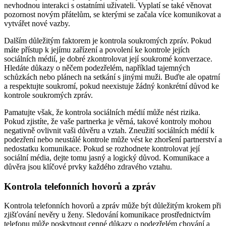
nevhodnou interakci s ostatními uživateli. Vyplatí se také věnovat
pozornost novým přátelům, se kterými se začala více komunikovat a
vytvářet nové vazby.
Dalším důležitým faktorem je kontrola soukromých zpráv. Pokud
máte přístup k jejímu zařízení a povolení ke kontrole jejích
sociálních médií, je dobré zkontrolovat její soukromé konverzace.
Hledáte důkazy o něčem podezřelém, například tajemných
schůzkách nebo plánech na setkání s jinými muži. Buďte ale opatrní
a respektujte soukromí, pokud neexistuje žádný konkrétní důvod ke
kontrole soukromých zpráv.
Pamatujte však, že kontrola sociálních médií může nést rizika.
Pokud zjistíte, že vaše partnerka je věrná, takové kontroly mohou
negativně ovlivnit vaši důvěru a vztah. Zneužití sociálních médií k
podezření nebo neustálé kontrole může vést ke zhoršení partnerství a
nedostatku komunikace. Pokud se rozhodnete kontrolovat její
sociální média, dejte tomu jasný a logický důvod. Komunikace a
důvěra jsou klíčové prvky každého zdravého vztahu.
Kontrola telefonních hovorů a zpráv
Kontrola telefonních hovorů a zpráv může být důležitým krokem při
zjišťování nevěry u ženy. Sledování komunikace prostřednictvím
telefonu může poskytnout cenné důkazy o podezřelém chování a