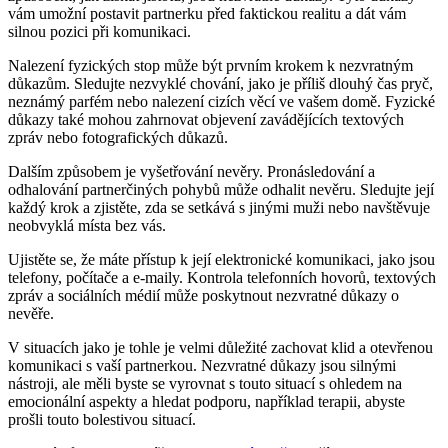
vám umožní postavit partnerku před faktickou realitu a dát vám
silnou pozici při komunikaci.
Nalezení fyzických stop může být prvním krokem k nezvratným
důkazům. Sledujte nezvyklé chování, jako je příliš dlouhý čas pryč,
neznámý parfém nebo nalezení cizích věcí ve vašem domě. Fyzické
důkazy také mohou zahrnovat objevení zavádějících textových
zpráv nebo fotografických důkazů.
Dalším způsobem je vyšetřování nevěry. Pronásledování a
odhalování partnerčiných pohybů může odhalit nevěru. Sledujte její
každý krok a zjistěte, zda se setkává s jinými muži nebo navštěvuje
neobvyklá místa bez vás.
Ujistěte se, že máte přístup k její elektronické komunikaci, jako jsou
telefony, počítače a e-maily. Kontrola telefonních hovorů, textových
zpráv a sociálních médií může poskytnout nezvratné důkazy o
nevěře.
V situacích jako je tohle je velmi důležité zachovat klid a otevřenou
komunikaci s vaší partnerkou. Nezvratné důkazy jsou silnými
nástroji, ale měli byste se vyrovnat s touto situací s ohledem na
emocionální aspekty a hledat podporu, například terapii, abyste
prošli touto bolestivou situací.