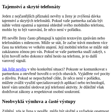
Tajemství a skryté telefonáty
Jeden z nejčastějších příznaků nevěry u ženy je zvýšená dávka
tajemství a skrytých telefonátů. Pokud vaše partnerka začala být
náhle velmi opatrná a tajemná ohledně svého mobilního telefonu,
mohlo by to být varování, že něco není v pořádku.
Při nevěře ženy často přistupují k tajným textovým zprávám nebo
telefonátům s milencem. Může se stát, že začne trávit mnohem více
času na telefonu ve velkém utajení. Její mobilní telefon se může stát
zakázanou zónou pro vás. Pokud se vaše partnerka snaží zakrýt, s
kým hovoří nebo dokonce mění heslo na telefonu, je to další
varovný signál.
Jak řešit nevěru
v této konkrétní situaci? Pokuste se komunikovat s
partnerkou a otevřeně hovořit o svých obavách. Vyjádřete své pocity
a důvěru. Pokud se nepochybně cítíte, že něco není v pořádku,
můžete zvážit využití specializovaných aplikací nebo technologií,
které vám umožní sledovat její telefonní aktivity. Je důležité však
dodržovat zákony a respektovat osobní soukromí.
Neobvyklá výmluva a časté výstupy
Zjištění, zda je žena v nevěře, může být složité a vyžaduje opatrnost.