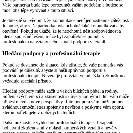
Vaše partnerka bude lépe porozumět vašim potřebám a budete se
moci oba lépe vyrovnat s touto situací.
Je důležité si uvědomit, že komunikace není jednostranná záležitost.
Je nutné, aby vaše partnerka byla ochotná také komunikovat a být
otevřená. Pokud se ukáže, že je neochotná nést zodpovědnost a
hledat společné řešení, může být zapotřebí se poradit s
profesionálem na vztahy nebo si najít podporu v terapii.
Hledání podpory a profesionální terapie
Pokud se dostanete do situace, kdy zjistíte, že vaše partnerka vás
podvádí, je důležité, abyste si našli správnou podporu a
profesionální terapii. Nevěra je pro vztah velmi těžkou zkouškou a
vyžaduje speciální přístup.
Hledání podpory může začít u vašich blízkých přátel a rodiny.
Sdílení svých emocí a zkušeností s důvěryhodnými lidmi vám může
přinést úlevu a nové perspektivy. Tato podpora vám může pomoci
zvládnout emoční stres spojený s nevěrou a poskytne vám oporu,
kterou potřebujete v obtížných chvílích.
Další možností je vyhledání profesionální terapie. Terapeuti s
bohatými zkušenostmi v oblasti partnerských vztahů a nevěry