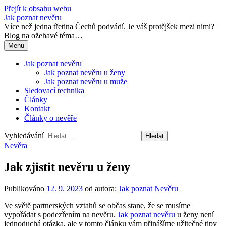
Přejít k obsahu webu
Jak poznat nevěru
Více než jedna třetina Čechů podvádí. Je váš protějšek mezi nimi?
Blog na ožehavé téma…
Menu
Jak poznat nevěru
Jak poznat nevěru u ženy
Jak poznat nevěru u muže
Sledovací technika
Články
Kontakt
Články o nevěře
Vyhledávání
Nevěra
Jak zjistit nevěru u ženy
Publikováno
12. 9. 2023
od autora:
Jak poznat Nevěru
Ve světě partnerských vztahů se občas stane, že se musíme
vypořádat s podezřením na nevěru.
Jak poznat nevěru
u ženy není
jednoduchá otázka, ale v tomto článku vám přinášíme užitečné tipy