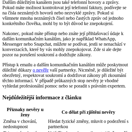
Dalším důležitým kanálem jsou také telefonní hovory a zprávy.
Pokud máte možnost kontrolovat její telefonní faktury, podívejte se
na čísla neznámých hovorů nebo nezvyklé zprávy. Pokud si
všimnete mnoha neznámých čísel nebo častých zpráv od jednoho
konkrétního člověka, mohl by to být důvod ke znepokojení.
Nakonec, pokud máte přístup nebo znáte její přihlašovací údaje k
dalším komunikačním kanálům, jako je například WhatsApp,
Messenger nebo Snapchat, můžete se podívat, jestli se nenachází v
konverzacích, které by vás mohly znepokojovat. Zde si ale dejte
pozor na porušení soukromí a dodržujte zákony.
Přístup k emailu a dalším komunikačním kanálům může poskytnout
důležité důkazy
o nevěře
vaší partnerky. Nicméně, je důležité být
obezřetný, respektovat soukromí a dodržovat zákony při zkoumání
těchto informací. V případě průkazných stop nevěry je vhodné
vyhledat profesionální pomoc nebo se poradit s právním expertem.
Nejdůležitější informace z článku
Příznaky nevěry u
Co dělat při zjištění nevěry
ženy
Změna v chování,
Hledat fyzické změny, mluvit o podezření s
nedostupnost
partnerkou