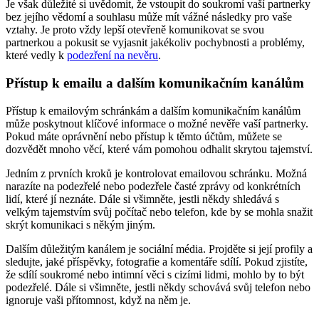
Je však důležité si uvědomit, že vstoupit do soukromí vaší partnerky
bez jejího vědomí a souhlasu může mít vážné následky pro vaše
vztahy. Je proto vždy lepší otevřeně komunikovat se svou
partnerkou a pokusit se vyjasnit jakékoliv pochybnosti a problémy,
které vedly k
podezření na nevěru
.
Přístup k emailu a dalším komunikačním kanálům
Přístup k emailovým schránkám a dalším komunikačním kanálům
může poskytnout klíčové informace o možné nevěře vaší partnerky.
Pokud máte oprávnění nebo přístup k těmto účtům, můžete se
dozvědět mnoho věcí, které vám pomohou odhalit skrytou tajemství.
Jedním z prvních kroků je kontrolovat emailovou schránku. Možná
narazíte na podezřelé nebo podezřele časté zprávy od konkrétních
lidí, které jí neznáte. Dále si všimněte, jestli někdy shledává s
velkým tajemstvím svůj počítač nebo telefon, kde by se mohla snažit
skrýt komunikaci s někým jiným.
Dalším důležitým kanálem je sociální média. Projděte si její profily a
sledujte, jaké příspěvky, fotografie a komentáře sdílí. Pokud zjistíte,
že sdílí soukromé nebo intimní věci s cizími lidmi, mohlo by to být
podezřelé. Dále si všimněte, jestli někdy schovává svůj telefon nebo
ignoruje vaši přítomnost, když na něm je.