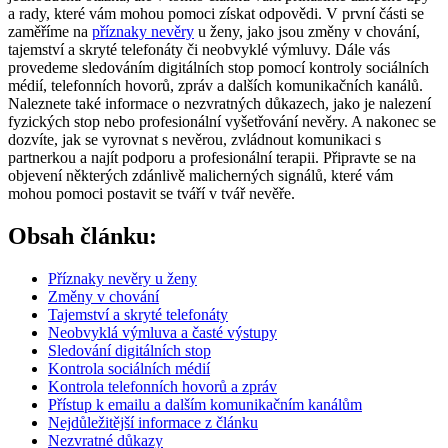
a rady, které vám mohou pomoci získat odpovědi. V první části se
zaměříme na
příznaky nevěry
u ženy, jako jsou změny v chování,
tajemství a skryté telefonáty či neobvyklé výmluvy. Dále vás
provedeme sledováním digitálních stop pomocí kontroly sociálních
médií, telefonních hovorů, zpráv a dalších komunikačních kanálů.
Naleznete také informace o nezvratných důkazech, jako je nalezení
fyzických stop nebo profesionální vyšetřování nevěry. A nakonec se
dozvíte, jak se vyrovnat s nevěrou, zvládnout komunikaci s
partnerkou a najít podporu a profesionální terapii. Připravte se na
objevení některých zdánlivě malicherných signálů, které vám
mohou pomoci postavit se tváří v tvář nevěře.
Obsah článku:
Příznaky nevěry u ženy
Změny v chování
Tajemství a skryté telefonáty
Neobvyklá výmluva a časté výstupy
Sledování digitálních stop
Kontrola sociálních médií
Kontrola telefonních hovorů a zpráv
Přístup k emailu a dalším komunikačním kanálům
Nejdůležitější informace z článku
Nezvratné důkazy