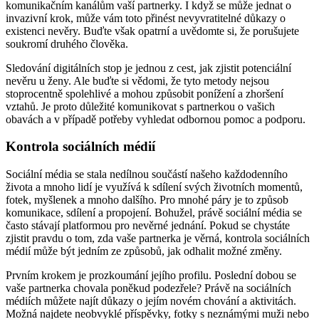
komunikačním kanálům vaší partnerky. I když se může jednat o
invazivní krok, může vám toto přinést nevyvratitelné důkazy o
existenci nevěry. Buďte však opatrní a uvědomte si, že porušujete
soukromí druhého člověka.
Sledování digitálních stop je jednou z cest, jak zjistit potenciální
nevěru u ženy. Ale buďte si vědomi, že tyto metody nejsou
stoprocentně spolehlivé a mohou způsobit ponížení a zhoršení
vztahů. Je proto důležité komunikovat s partnerkou o vašich
obavách a v případě potřeby vyhledat odbornou pomoc a podporu.
Kontrola sociálních médií
Sociální média se stala nedílnou součástí našeho každodenního
života a mnoho lidí je využívá k sdílení svých životních momentů,
fotek, myšlenek a mnoho dalšího. Pro mnohé páry je to způsob
komunikace, sdílení a propojení. Bohužel, právě sociální média se
často stávají platformou pro nevěrné jednání. Pokud se chystáte
zjistit pravdu o tom, zda vaše partnerka je věrná, kontrola sociálních
médií může být jedním ze způsobů, jak odhalit možné změny.
Prvním krokem je prozkoumání jejího profilu. Poslední dobou se
vaše partnerka chovala poněkud podezřele? Právě na sociálních
médiích můžete najít důkazy o jejím novém chování a aktivitách.
Možná najdete neobvyklé příspěvky, fotky s neznámými muži nebo