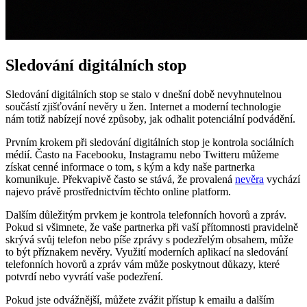
Sledování digitálních stop
Sledování digitálních stop se stalo v dnešní době nevyhnutelnou
součástí zjišťování nevěry u žen. Internet a moderní technologie
nám totiž nabízejí nové způsoby, jak odhalit potenciální podvádění.
Prvním krokem při sledování digitálních stop je kontrola sociálních
médií. Často na Facebooku, Instagramu nebo Twitteru můžeme
získat cenné informace o tom, s kým a kdy naše partnerka
komunikuje. Překvapivě často se stává, že provalená
nevěra
vychází
najevo právě prostřednictvím těchto online platform.
Dalším důležitým prvkem je kontrola telefonních hovorů a zpráv.
Pokud si všimnete, že vaše partnerka při vaší přítomnosti pravidelně
skrývá svůj telefon nebo píše zprávy s podezřelým obsahem, může
to být příznakem nevěry. Využití moderních aplikací na sledování
telefonních hovorů a zpráv vám může poskytnout důkazy, které
potvrdí nebo vyvrátí vaše podezření.
Pokud jste odvážnější, můžete zvážit přístup k emailu a dalším