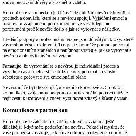
znovu budování důvěry a šťastného vztahu.
Komunikace s partnerkou je klíčová. Je důležité otevřeně hovořit o
pocitech a obavách, které se s nevěrou spojují. Vyjádření emocí a
posilování vzájemného porozumění může vést k lepšímu
porozumění proč k nevěře došlo a jak se vyrovnat s následky.
Hledání podpory a profesionální terapie jsou důležitými kroky, které
vás mohou vést k uzdravení. Terapeut vám může pomoci pracovat
na emocionálních zraněních a nabídnout strategie, jak se vyrovnat s
nevěrou a obnovit důvěru ve vztahu.
Pamatujte, že vyrovnání se s nevěrou je individuální proces a
vyžaduje čas a trpělivost. Je důležité nezapomínat na vlastní
sebeúctu a pečovat o své emocionální blaho.
Nevěra může být devastující, ale není to konec světa. S dobrou
komunikací, vzájemnou podporou a profesionální pomocí můžete
najít cestu k uzdravení a znovu vybudovat zdravý a šťastný vztah.
Komunikace s partnerkou
Komunikace je základem každého zdravého vztahu a ještě
důležitější, když máte podezření na nevěru. Pokud si myslíte, že
vaše partnerka vás zraje, je klíčové o tom s ní otevřeně a upřímně