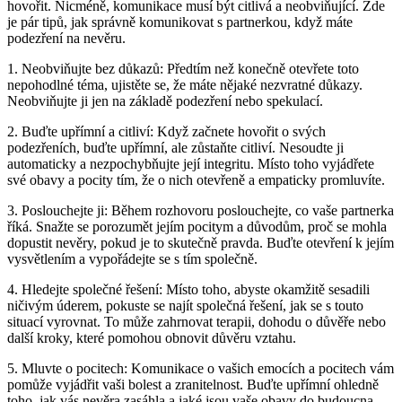
hovořit. Nicméně, komunikace musí být citlivá a neobviňující. Zde
je pár tipů, jak správně komunikovat s partnerkou, když máte
podezření na nevěru.
1. Neobviňujte bez důkazů: Předtím než konečně otevřete toto
nepohodlné téma, ujistěte se, že máte nějaké nezvratné důkazy.
Neobviňujte ji jen na základě podezření nebo spekulací.
2. Buďte upřímní a citliví: Když začnete hovořit o svých
podezřeních, buďte upřímní, ale zůstaňte citliví. Nesoudte ji
automaticky a nezpochybňujte její integritu. Místo toho vyjádřete
své obavy a pocity tím, že o nich otevřeně a empaticky promluvíte.
3. Poslouchejte ji: Během rozhovoru poslouchejte, co vaše partnerka
říká. Snažte se porozumět jejím pocitym a důvodům, proč se mohla
dopustit nevěry, pokud je to skutečně pravda. Buďte otevření k jejím
vysvětlením a vypořádejte se s tím společně.
4. Hledejte společné řešení: Místo toho, abyste okamžitě sesadili
ničivým úderem, pokuste se najít společná řešení, jak se s touto
situací vyrovnat. To může zahrnovat terapii, dohodu o důvěře nebo
další kroky, které pomohou obnovit důvěru vztahu.
5. Mluvte o pocitech: Komunikace o vašich emocích a pocitech vám
pomůže vyjádřit vaši bolest a zranitelnost. Buďte upřímní ohledně
toho, jak vás nevěra zasáhla a jaké jsou vaše obavy do budoucna.