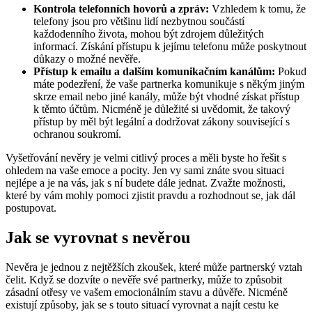
Kontrola telefonních hovorů a zpráv:
Vzhledem k tomu, že
telefony jsou pro většinu lidí nezbytnou součástí
každodenního života, mohou být zdrojem důležitých
informací. Získání přístupu k jejímu telefonu může poskytnout
důkazy o možné nevěře.
Přístup k emailu a dalším komunikačním kanálům:
Pokud
máte podezření, že vaše partnerka komunikuje s někým jiným
skrze email nebo jiné kanály, může být vhodné získat přístup
k těmto účtům. Nicméně je důležité si uvědomit, že takový
přístup by měl být legální a dodržovat zákony související s
ochranou soukromí.
Vyšetřování nevěry je velmi citlivý proces a měli byste ho řešit s
ohledem na vaše emoce a pocity. Jen vy sami znáte svou situaci
nejlépe a je na vás, jak s ní budete dále jednat. Zvažte možnosti,
které by vám mohly pomoci zjistit pravdu a rozhodnout se, jak dál
postupovat.
Jak se vyrovnat s nevěrou
Nevěra je jednou z nejtěžších zkoušek, které může partnerský vztah
čelit. Když se dozvíte o nevěře své partnerky, může to způsobit
zásadní otřesy ve vašem emocionálním stavu a důvěře. Nicméně
existují způsoby, jak se s touto situací vyrovnat a najít cestu ke