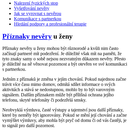
Nalezení fyzických stop
Vyšetřování nevěry
Jak se vyrovnat s nevěrou
Komunikace s partnerkou
Hledání podpory a profesionální terapie
Příznaky nevěry
u ženy
Příznaky nevěry u ženy mohou být různorodé a kvůli nim často
začínají partneré mít podezření. Je důležité však mít na paměti, že
tyto znaky samy o sobě nejsou nezvratným důkazem nevěry. Přesto
je důležité na ně věnovat pozornost a být otevřen ve své komunikaci
s partnerkou.
Jedním z příznaků je změna v jejím chování. Pokud najednou začne
trávit více času mimo domov, odmítá sdílet informace o svých
aktivitách a stává se nedostupnou, mohlo by to být varovným
signálem. Dalším příznakem může být přílišná ochrana jejího
telefonu, skryté telefonáty či podezřelá smsky.
Neobvyklá výmluva, časté výstupy a tajemství jsou další příznaky,
které by neměly být ignorovány. Pokud se mění její chování a začne
vymýšlet výmluvy, aby mohla být pryč od domu či od vás častěji, je
to signál pro další pozornost.