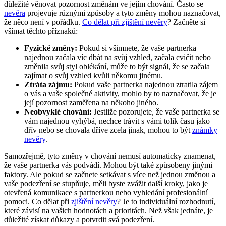
důležité věnovat pozornost změnám ve jejím chování. Často se
nevěra
projevuje různými způsoby a tyto změny mohou naznačovat,
že něco není v pořádku.
Co dělat při zjištění nevěry
? Začněte si
všímat těchto příznaků:
Fyzické změny:
Pokud si všimnete, že vaše partnerka
najednou začala víc dbát na svůj vzhled, začala cvičit nebo
změnila svůj styl oblékání, může to být signál, že se začala
zajímat o svůj vzhled kvůli někomu jinému.
Ztráta zájmu:
Pokud vaše partnerka najednou ztratila zájem
o vás a vaše společné aktivity, mohlo by to naznačovat, že je
její pozornost zaměřena na někoho jiného.
Neobvyklé chování:
Jestliže pozorujete, že vaše partnerka se
vám najednou vyhýbá, nechce trávit s vámi tolik času jako
dřív nebo se chovala dříve zcela jinak, mohou to být
známky
nevěry
.
Samozřejmě, tyto změny v chování nemusí automaticky znamenat,
že vaše partnerka vás podvádí. Mohou být také způsobeny jinými
faktory. Ale pokud se začnete setkávat s více než jednou změnou a
vaše podezření se stupňuje, měli byste zvážit další kroky, jako je
otevřená komunikace s partnerkou nebo vyhledání profesionální
pomoci. Co dělat při
zjištění nevěry
? Je to individuální rozhodnutí,
které závisí na vašich hodnotách a prioritách. Než však jednáte, je
důležité získat důkazy a potvrdit svá podezření.