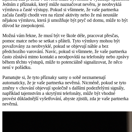
Jedním z příznaků, který může naznačovat nevěru, je neobvyklá
výmluva a časté výstupy. Pokud si všimnete, že vaše partnerka
začala častěji chodit ven na různé aktivity nebo že má neustále
nějakou výmluvu, která ji umožňuje být pryč od domu, může to být
důvod ke znepokojení.
Možná vám řekne, že musí být ve škole déle, pracovat přesčas,
pomoc matce nebo se setkat s přáteli. Tyto výmluvy mohou být
považovány za neobvyklé, pokud se objevují náhle a bez
předchozího varování. Navíc, pokud si všimnete, že vaše partnerka
často zůstává mimo kontakt a neodpovídá na telefonáty nebo zprávy
během těchto výstupů, může to potenciálně signalizovat, že něco
není v pořádku.
Pamatujte si, že tyto příznaky samy o sobě neznamenají
automaticky, že je vaše partnerka nevěrná. Nicméně, pokud se tyto
změny v chování objevují společně s dalšími podezřelými signály,
například tajemstvím a skrytými telefonáty, může být vhodné
provést důkladnější vyšetřování, abyste zjistili, zda je vaše partnerka
nevěrná.