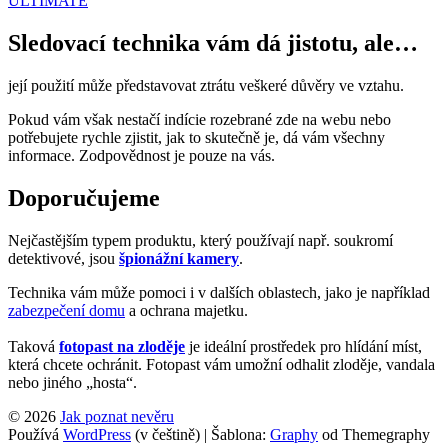
ULTIMATE
Sledovací technika vám dá jistotu, ale…
její použití může představovat ztrátu veškeré důvěry ve vztahu.
Pokud vám však nestačí indície rozebrané zde na webu nebo
potřebujete rychle zjistit, jak to skutečně je, dá vám všechny
informace. Zodpovědnost je pouze na vás.
Doporučujeme
Nejčastějším typem produktu, který používají např. soukromí
detektivové, jsou
špionážní kamery
.
Technika vám může pomoci i v dalších oblastech, jako je například
zabezpečení domu
a ochrana majetku.
Taková
fotopast na zloděje
je ideální prostředek pro hlídání míst,
která chcete ochránit. Fotopast vám umožní odhalit zloděje, vandala
nebo jiného „hosta“.
© 2026
Jak poznat nevěru
Používá
WordPress
(v češtině)
|
Šablona:
Graphy
od Themegraphy