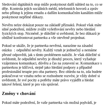
Sledování digitálních stop může poskytnout další náhled na to, co se
děje. Kontrola jejích sociálních médií, telefonních hovorů a zpráv
nebo přístup k jejímu emailu a dalším komunikačním kanálům může
poskytnout nepřímé důkazy.
Nevěru nelze dokázat pouze na základě příznaků. Pokud však máte
silné podezření, můžete zvážit vyšetřování nevěry nebo hledání
fyzických stop. Nicméně, je důležité si uvědomit, že bez důkazů je
obtížné konfrontovat partnerku a vše otevřeně projednat.
Pokud se ukáže, že je partnerka nevěrná, narazíme na zásadní
otázku ：odpuštění nevěry. Každý vztah je jedinečný a nemáme
přesné odpovědi, jak s tímto problémem naložit. Je však důležité si
uvědomit, že odpuštění nevěry je dlouhý proces, který vyžaduje
vzájemnou komunikaci, důvěru a čas na zotavení se. Komunikace s
partnerkou je klíčová, stejně jako hledání podpory a případně
profesionální terapie pro oba partnery. Bez ohledu na to, zda budete
pokračovat ve vztahu nebo se rozhodnete rozvést, je vždy dobré si
uvědomit, že své pocity a potřeby máte právo vyjádřit a hledat
takové řešení, které je pro vás správné.
Změny v chování
Pokud máte podezření, že vaše partnerka vás možná podvádí, je