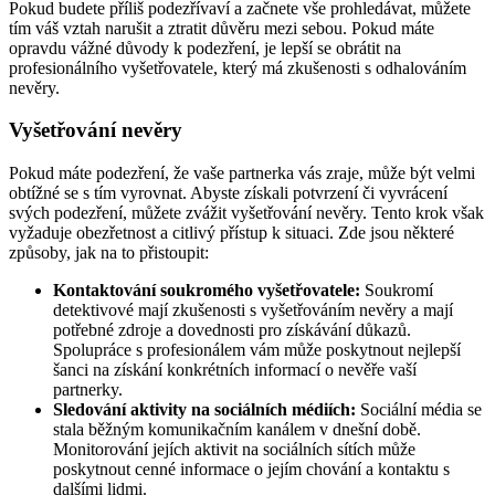
Pokud budete příliš podezřívaví a začnete vše prohledávat, můžete
tím váš vztah narušit a ztratit důvěru mezi sebou. Pokud máte
opravdu vážné důvody k podezření, je lepší se obrátit na
profesionálního vyšetřovatele, který má zkušenosti s odhalováním
nevěry.
Vyšetřování nevěry
Pokud máte podezření, že vaše partnerka vás zraje, může být velmi
obtížné se s tím vyrovnat. Abyste získali potvrzení či vyvrácení
svých podezření, můžete zvážit vyšetřování nevěry. Tento krok však
vyžaduje obezřetnost a citlivý přístup k situaci. Zde jsou některé
způsoby, jak na to přistoupit:
Kontaktování soukromého vyšetřovatele:
Soukromí
detektivové mají zkušenosti s vyšetřováním nevěry a mají
potřebné zdroje a dovednosti pro získávání důkazů.
Spolupráce s profesionálem vám může poskytnout nejlepší
šanci na získání konkrétních informací o nevěře vaší
partnerky.
Sledování aktivity na sociálních médiích:
Sociální média se
stala běžným komunikačním kanálem v dnešní době.
Monitorování jejích aktivit na sociálních sítích může
poskytnout cenné informace o jejím chování a kontaktu s
dalšími lidmi.