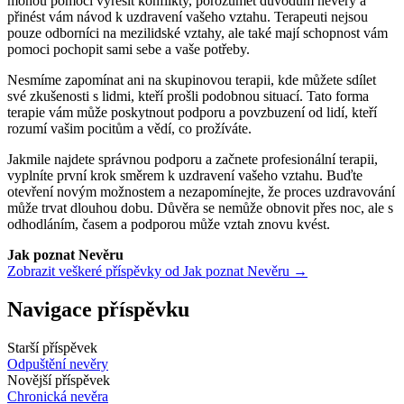
mohou pomoci vyřešit konflikty, porozumět důvodům nevěry a
přinést vám návod k uzdravení vašeho vztahu. Terapeuti nejsou
pouze odborníci na mezilidské vztahy, ale také mají schopnost vám
pomoci pochopit sami sebe a vaše potřeby.
Nesmíme zapomínat ani na skupinovou terapii, kde můžete sdílet
své zkušenosti s lidmi, kteří prošli podobnou situací. Tato forma
terapie vám může poskytnout podporu a povzbuzení od lidí, kteří
rozumí vašim pocitům a vědí, co prožíváte.
Jakmile najdete správnou podporu a začnete profesionální terapii,
vyplníte první krok směrem k uzdravení vašeho vztahu. Buďte
otevření novým možnostem a nezapomínejte, že proces uzdravování
může trvat dlouhou dobu. Důvěra se nemůže obnovit přes noc, ale s
odhodláním, časem a podporou může vztah znovu kvést.
Jak poznat Nevěru
Zobrazit veškeré příspěvky od Jak poznat Nevěru →
Navigace příspěvku
Starší příspěvek
Odpuštění nevěry
Novější příspěvek
Chronická nevěra