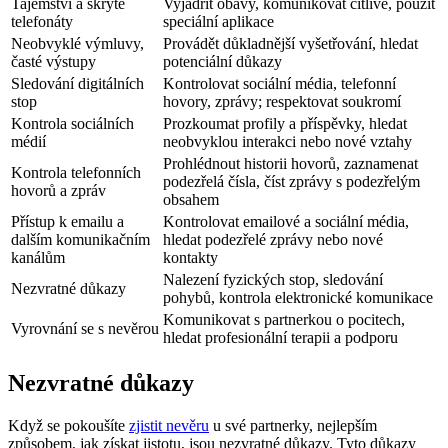
Tajemství a skryté
Vyjádřit obavy, komunikovat citlivě, použít
telefonáty
speciální aplikace
Neobvyklé výmluvy,
Provádět důkladnější vyšetřování, hledat
časté výstupy
potenciální důkazy
Sledování digitálních
Kontrolovat sociální média, telefonní
stop
hovory, zprávy; respektovat soukromí
Kontrola sociálních
Prozkoumat profily a příspěvky, hledat
médií
neobvyklou interakci nebo nové vztahy
Prohlédnout historii hovorů, zaznamenat
Kontrola telefonních
podezřelá čísla, číst zprávy s podezřelým
hovorů a zpráv
obsahem
Přístup k emailu a
Kontrolovat emailové a sociální média,
dalším komunikačním
hledat podezřelé zprávy nebo nové
kanálům
kontakty
Nalezení fyzických stop, sledování
Nezvratné důkazy
pohybů, kontrola elektronické komunikace
Komunikovat s partnerkou o pocitech,
Vyrovnání se s nevěrou
hledat profesionální terapii a podporu
Nezvratné důkazy
Když se pokoušíte
zjistit nevěru
u své partnerky, nejlepším
způsobem, jak získat jistotu, jsou nezvratné důkazy. Tyto důkazy