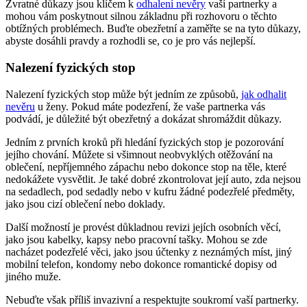
Zvratné důkazy jsou klíčem k
odhalení nevěry
vaší partnerky a
mohou vám poskytnout silnou základnu při rozhovoru o těchto
obtížných problémech. Buďte obezřetní a zaměřte se na tyto důkazy,
abyste dosáhli pravdy a rozhodli se, co je pro vás nejlepší.
Nalezení fyzických stop
Nalezení fyzických stop může být jedním ze způsobů,
jak odhalit
nevěru
u ženy. Pokud máte podezření, že vaše partnerka vás
podvádí, je důležité být obezřetný a dokázat shromáždit důkazy.
Jedním z prvních kroků při hledání fyzických stop je pozorování
jejího chování. Můžete si všimnout neobvyklých otěžování na
oblečení, nepříjemného zápachu nebo dokonce stop na těle, které
nedokážete vysvětlit. Je také dobré zkontrolovat její auto, zda nejsou
na sedadlech, pod sedadly nebo v kufru žádné podezřelé předměty,
jako jsou cizí oblečení nebo doklady.
Další možností je provést důkladnou revizi jejích osobních věcí,
jako jsou kabelky, kapsy nebo pracovní tašky. Mohou se zde
nacházet podezřelé věci, jako jsou účtenky z neznámých míst, jiný
mobilní telefon, kondomy nebo dokonce romantické dopisy od
jiného muže.
Nebuďte však příliš invazivní a respektujte soukromí vaší partnerky.