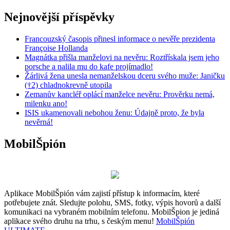
Nejnovější příspěvky
Francouzský časopis přinesl informace o nevěře prezidenta
Françoise Hollanda
Magnátka přišla manželovi na nevěru: Roztřískala jsem jeho
porsche a nalila mu do kafe projímadlo!
Žárlivá žena unesla nemanželskou dceru svého muže: Janičku
(†2) chladnokrevně utopila
Zemanův kancléř oplácí manželce nevěru: Prověrku nemá,
milenku ano!
ISIS ukamenovali nebohou ženu: Údajně proto, že byla
nevěrná!
MobilŠpión
Aplikace MobilŠpión vám zajistí přístup k informacím, které
potřebujete znát. Sledujte polohu, SMS, fotky, výpis hovorů a další
komunikaci na vybraném mobilním telefonu. MobilŠpion je jediná
aplikace svého druhu na trhu, s českým menu!
MobilŠpión