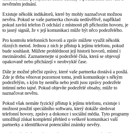
nevěrném jednání.
Existuje několik indikátorů, které by mohly naznačovat možnou
nevěru. Pokud se vaše partnerka chovala nedůvěřivě, například
pokud zavírá telefon či odchází z místnosti při příchozím hovoru, je
to jasný signál, že v její komunikaci může být něco podezřelého.
Pro kontrolu telefonních hovorů a zpráv můžete využít několik
různých metod. Jednou z nich je přístup k jejímu telefonu, pokud
bude souhlasit. Můžete prohlédnout její historii hovorů, místní i
mezinárodní. Zaznamenejte si podezřelé čísla, která se objevují
opakovaně nebo přicházejí v neobvyklé čase.
Dále je možné přečíst zprávy, které vaše partnerka dostává a posílá.
Zde je třeba věnovat pozornost tomu, jestli komunikuje s někým
podezřelým, s kým by neměla nebo jestli jsou zprávy podezřele
intimní nebo tajné. Pokud objevíte podezřelé obsahy, může to
naznačovat nevěru.
Pokud však nemáte fyzický přístup k jejímu telefonu, existuje i
možnost použití speciálního softwaru, který dokáže sledovat
telefonní hovory, zprávy a dokonce i sociální média. Tyto programy
umožňují získat kompletní přehled o veškeré komunikaci vaší
partnerky a identifikovat potenciální známky nevěry.