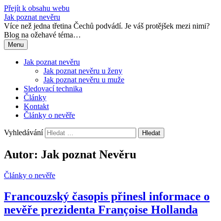
Přejít k obsahu webu
Jak poznat nevěru
Více než jedna třetina Čechů podvádí. Je váš protějšek mezi nimi?
Blog na ožehavé téma…
Menu
Jak poznat nevěru
Jak poznat nevěru u ženy
Jak poznat nevěru u muže
Sledovací technika
Články
Kontakt
Články o nevěře
Vyhledávání
Autor:
Jak poznat Nevěru
Články o nevěře
Francouzský časopis přinesl informace o
nevěře prezidenta Françoise Hollanda