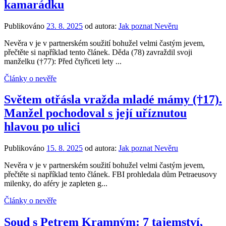
kamarádku
Publikováno
23. 8. 2025
od autora:
Jak poznat Nevěru
Nevěra v je v partnerském soužití bohužel velmi častým jevem,
přečtěte si například tento článek. Děda (78) zavraždil svoji
manželku (†77): Před čtyřiceti lety ...
Články o nevěře
Světem otřásla vražda mladé mámy (†17).
Manžel pochodoval s její uříznutou
hlavou po ulici
Publikováno
15. 8. 2025
od autora:
Jak poznat Nevěru
Nevěra v je v partnerském soužití bohužel velmi častým jevem,
přečtěte si například tento článek. FBI prohledala dům Petraeusovy
milenky, do aféry je zapleten g...
Články o nevěře
Soud s Petrem Kramným: 7 tajemství,