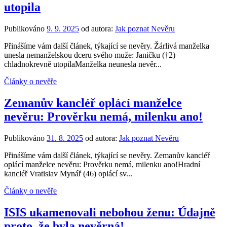
utopila
Publikováno
9. 9. 2025
od autora:
Jak poznat Nevěru
Přinášíme vám další článek, týkající se nevěry. Žárlivá manželka
unesla nemanželskou dceru svého muže: Janičku (†2)
chladnokrevně utopilaManželka neunesla nevěr...
Články o nevěře
Zemanův kancléř oplácí manželce
nevěru: Prověrku nemá, milenku ano!
Publikováno
31. 8. 2025
od autora:
Jak poznat Nevěru
Přinášíme vám další článek, týkající se nevěry. Zemanův kancléř
oplácí manželce nevěru: Prověrku nemá, milenku ano!Hradní
kancléř Vratislav Mynář (46) oplácí sv...
Články o nevěře
ISIS ukamenovali nebohou ženu: Údajně
proto, že byla nevěrná!