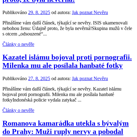
Publikováno
29. 8. 2025
od autora:
Jak poznat Nevěru
Přinášíme vám další článek, týkající se nevěry. ISIS ukamenovali
nebohou ženu: Údajně proto, že byla nevěrná!Skupina mužů v čele
s otcem „odsouzené“...
Články o nevěře
Kazatel islámu bojoval proti pornografii.
Milenka mu ale posílala hanbaté fotky
Publikováno
27. 8. 2025
od autora:
Jak poznat Nevěru
Přinášíme vám další článek, týkající se nevěry. Kazatel islámu
bojoval proti pornografii. Milenka mu ale posílala hanbaté
fotkyIndonéská policie vydala zatykač ...
Články o nevěře
Romanova kamarádka utekla s bývalým
do Prahy: Muži ruply nervy a pobodal