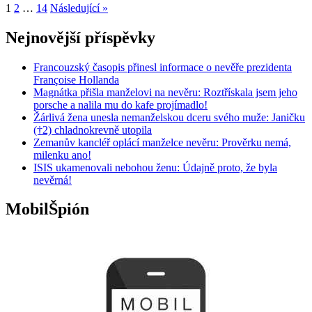
1
2
…
14
Následující »
Nejnovější příspěvky
Francouzský časopis přinesl informace o nevěře prezidenta
Françoise Hollanda
Magnátka přišla manželovi na nevěru: Roztřískala jsem jeho
porsche a nalila mu do kafe projímadlo!
Žárlivá žena unesla nemanželskou dceru svého muže: Janičku
(†2) chladnokrevně utopila
Zemanův kancléř oplácí manželce nevěru: Prověrku nemá,
milenku ano!
ISIS ukamenovali nebohou ženu: Údajně proto, že byla
nevěrná!
MobilŠpión