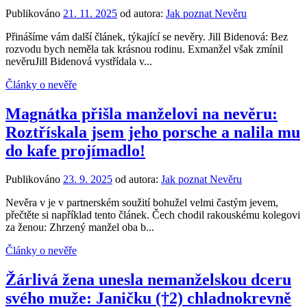
Publikováno
21. 11. 2025
od autora:
Jak poznat Nevěru
Přinášíme vám další článek, týkající se nevěry. Jill Bidenová: Bez
rozvodu bych neměla tak krásnou rodinu. Exmanžel však zmínil
nevěruJill Bidenová vystřídala v...
Články o nevěře
Magnátka přišla manželovi na nevěru:
Roztřískala jsem jeho porsche a nalila mu
do kafe projímadlo!
Publikováno
23. 9. 2025
od autora:
Jak poznat Nevěru
Nevěra v je v partnerském soužití bohužel velmi častým jevem,
přečtěte si například tento článek. Čech chodil rakouskému kolegovi
za ženou: Zhrzený manžel oba b...
Články o nevěře
Žárlivá žena unesla nemanželskou dceru
svého muže: Janičku (†2) chladnokrevně