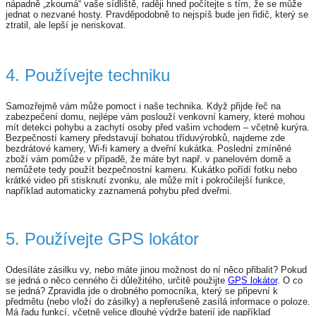
nápadně „zkoumá“ vaše sídliště, raději hned počítejte s tím, že se může
jednat o nezvané hosty. Pravděpodobně to nejspíš bude jen řidič, který se
ztratil, ale lepší je neriskovat.
4. Používejte techniku
Samozřejmě vám může pomoct i naše technika. Když přijde řeč na
zabezpečení domu, nejlépe vám poslouží venkovní kamery, které mohou
mít detekci pohybu a zachytí osoby před vašim vchodem – včetně kurýra.
Bezpečností kamery představují bohatou tříduvýrobků, najdeme zde
bezdrátové kamery, Wi-fi kamery a dveřní kukátka. Poslední zmíněné
zboží vám pomůže v případě, že máte byt např. v panelovém domě a
nemůžete tedy použít bezpečnostní kameru. Kukátko pořídí fotku nebo
krátké video při stisknutí zvonku, ale může mít i pokročilejší funkce,
například automaticky zaznamená pohybu před dveřmi.
5. Používejte GPS lokátor
Odesíláte zásilku vy, nebo máte jinou možnost do ní něco přibalit? Pokud
se jedná o něco cenného či důležitého, určitě použijte
GPS lokátor
. O co
se jedná? Zpravidla jde o drobného pomocníka, který se připevní k
předmětu (nebo vloží do zásilky) a nepřerušeně zasílá informace o poloze.
Má řadu funkcí, včetně velice dlouhé výdrže baterií jde například