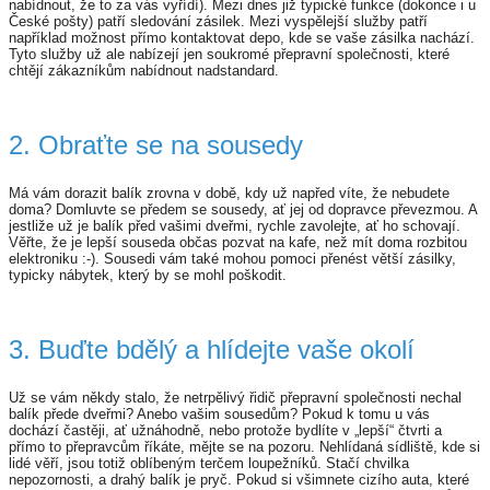
nabídnout, že to za vás vyřídí). Mezi dnes již typické funkce (dokonce i u
České pošty) patří sledování zásilek. Mezi vyspělejší služby patří
například možnost přímo kontaktovat depo, kde se vaše zásilka nachází.
Tyto služby už ale nabízejí jen soukromé přepravní společnosti, které
chtějí zákazníkům nabídnout nadstandard.
2. Obraťte se na sousedy
Má vám dorazit balík zrovna v době, kdy už napřed víte, že nebudete
doma? Domluvte se předem se sousedy, ať jej od dopravce převezmou. A
jestliže už je balík před vašimi dveřmi, rychle zavolejte, ať ho schovají.
Věřte, že je lepší souseda občas pozvat na kafe, než mít doma rozbitou
elektroniku :-). Sousedi vám také mohou pomoci přenést větší zásilky,
typicky nábytek, který by se mohl poškodit.
3. Buďte bdělý a hlídejte vaše okolí
Už se vám někdy stalo, že netrpělivý řidič přepravní společnosti nechal
balík přede dveřmi? Anebo vašim sousedům? Pokud k tomu u vás
dochází častěji, ať užnáhodně, nebo protože bydlíte v „lepší“ čtvrti a
přímo to přepravcům říkáte, mějte se na pozoru. Nehlídaná sídliště, kde si
lidé věří, jsou totiž oblíbeným terčem loupežníků. Stačí chvilka
nepozornosti, a drahý balík je pryč. Pokud si všimnete cizího auta, které