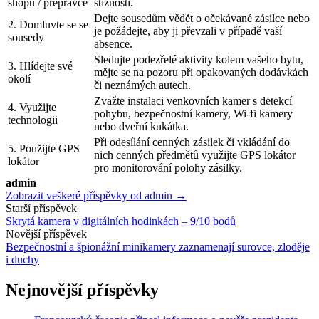
shopu / přepravce
stížnosti.
Dejte sousedům vědět o očekávané zásilce nebo
2. Domluvte se se
je požádejte, aby ji převzali v případě vaší
sousedy
absence.
Sledujte podezřelé aktivity kolem vašeho bytu,
3. Hlídejte své
mějte se na pozoru při opakovaných dodávkách
okolí
či neznámých autech.
Zvažte instalaci venkovních kamer s detekcí
4. Využijte
pohybu, bezpečnostní kamery, Wi-fi kamery
technologii
nebo dveřní kukátka.
Při odesílání cenných zásilek či vkládání do
5. Použijte GPS
nich cenných předmětů využijte GPS lokátor
lokátor
pro monitorování polohy zásilky.
admin
Zobrazit veškeré příspěvky od admin →
Navigace
Starší příspěvek
Skrytá kamera v digitálních hodinkách – 9/10 bodů
příspěvku
Novější příspěvek
Bezpečnostní a špionážní minikamery zaznamenají surovce, zloděje
i duchy
Nejnovější příspěvky