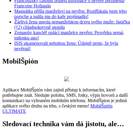
Francouzský časopis přinesl informace o nevěře prezidenta
Françoise Hollanda
Magnátka přišla manželovi na nevěru: Roztřískala jsem jeho
porsche a nalila mu do kafe projímadlo!
Žárlivá žena unesla nemanželskou dceru svého muže: Janičku
(†2) chladnokrevně utopila
Zemanův kancléř oplácí manželce nevěru: Prověrku nemá,
milenku ano!
ISIS ukamenovali nebohou ženu: Údajně proto, že byla
nevěrná!
MobilŠpión
Aplikace MobilŠpión vám zajistí přístup k informacím, které
potřebujete znát. Sledujte polohu, SMS, fotky, výpis hovorů a další
komunikaci na vybraném mobilním telefonu. MobilŠpion je jediná
aplikace svého druhu na trhu, s českým menu!
MobilŠpión
ULTIMATE
Sledovací technika vám dá jistotu, ale…