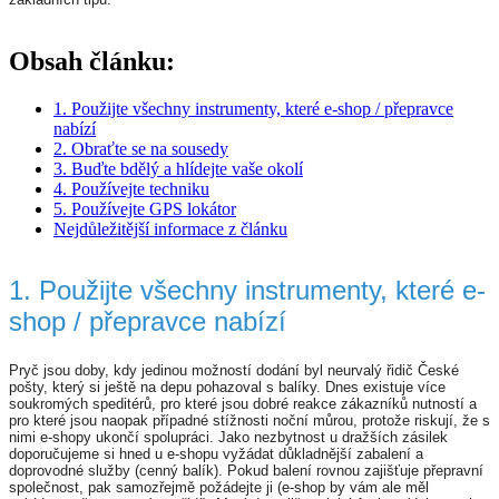
Obsah článku:
1. Použijte všechny instrumenty, které e-shop / přepravce
nabízí
2. Obraťte se na sousedy
3. Buďte bdělý a hlídejte vaše okolí
4. Používejte techniku
5. Používejte GPS lokátor
Nejdůležitější informace z článku
1. Použijte všechny instrumenty, které e-
shop / přepravce nabízí
Pryč jsou doby, kdy jedinou možností dodání byl neurvalý řidič České
pošty, který si ještě na depu pohazoval s balíky. Dnes existuje více
soukromých speditérů, pro které jsou dobré reakce zákazníků nutností a
pro které jsou naopak případné stížnosti noční můrou, protože riskují, že s
nimi e-shopy ukončí spolupráci. Jako nezbytnost u dražších zásilek
doporučujeme si hned u e-shopu vyžádat důkladnější zabalení a
doprovodné služby (cenný balík). Pokud balení rovnou zajišťuje přepravní
společnost, pak samozřejmě požádejte ji (e-shop by vám ale měl