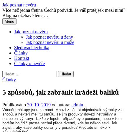
Přejít
Jak poznat nevěru
k
Více než jedna třetina Čechů podvádí. Je váš protějšek mezi nimi?
obsahu
Blog na ožehavé téma…
webu
Menu
Jak poznat nevěru
Jak poznat nevěru u ženy
Jak poznat nevěru u muže
Sledovací technika
Články
Kontakt
Články o nevěře
Vyhledávání
Články
5 způsobů, jak zabránit krádeži balíků
Publikováno
30. 10. 2019
od autora:
admin
Vánoční nákupy jsou za námi. Mnozí z nás si objednávalo výrobky z e-
shopů, a někteří měli tu smůlu, že jim produkty dovezl netrpělivý a
nespolehlivý kurýr. Takže v lepším případě bylo poničené, nebo v tom
horším ho řidič prostě nechal přede dveřmi, kde ho někdo sekl. Jak
zajistit, aby vaše balíky dorazily v pořádku? Přečtete si několik
základních tipů.