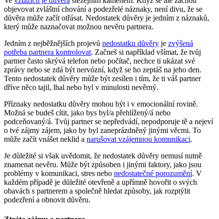
Ve
vztazích je důvěra
stěžejním kamenem. Když se ale začnou
objevovat zvláštní chování a podezřelé náznaky, není divu, že se
důvěra může začít otřásat. Nedostatek důvěry je jedním z náznaků,
který může naznačovat možnou nevěru partnera.
Jedním z nejběžnějších projevů
nedostatku důvěry
je
zvýšená
potřeba partnera kontrolovat
. Začneš si například všímat, že tvůj
partner často skrývá telefon nebo počítač, nechce ti ukázat své
zprávy nebo se zdá být nervózní, když se ho zeptáš na jeho den.
Tento nedostatek důvěry může být zesílen i tím, že ti váš partner
dříve něco tajil, lhal nebo byl v minulosti nevěrný.
Příznaky nedostatku důvěry mohou být i v emocionální rovině.
Možná se budeš cítit, jako bys byl/a přehlížený/á nebo
podceňovaný/á. Tvůj partner se nepředvádí, nepodporuje tě a nejeví
o tvé zájmy zájem, jako by byl zaneprázdněný jinými věcmi. To
může začít vnášet neklid a
narušovat vzájemnou komunikaci
.
Je důležité si však uvědomit, že nedostatek důvěry nemusí nutně
znamenat nevěru. Může být způsoben i jinými faktory, jako jsou
problémy v komunikaci, stres nebo
nedostatečné porozumění
. V
každém případě je důležité otevřeně a upřímně hovořit o svých
obavách s partnerem a společně hledat způsoby, jak rozptýlit
podezření a obnovit důvěru.