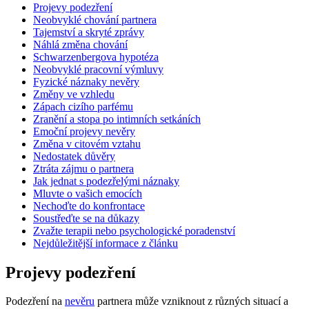
Projevy podezření
Neobvyklé chování partnera
Tajemství a skryté zprávy
Náhlá změna chování
Schwarzenbergova hypotéza
Neobvyklé pracovní výmluvy
Fyzické náznaky nevěry
Změny ve vzhledu
Zápach cizího parfému
Zranění a stopa po intimních setkáních
Emoční projevy nevěry
Změna v citovém vztahu
Nedostatek důvěry
Ztráta zájmu o partnera
Jak jednat s podezřelými náznaky
Mluvte o vašich emocích
Nechoďte do konfrontace
Soustřeďte se na důkazy
Zvažte terapii nebo psychologické poradenství
Nejdůležitější informace z článku
Projevy podezření
Podezření na
nevěru
partnera může vzniknout z různých situací a