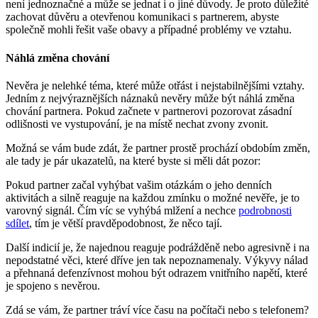
není jednoznačné a může se jednat i o jiné důvody. Je proto důležité
zachovat důvěru a otevřenou komunikaci s partnerem, abyste
společně mohli řešit vaše obavy a případné problémy ve vztahu.
Náhlá změna chování
Nevěra je nelehké téma, které může otřást i nejstabilnějšími vztahy.
Jedním z nejvýraznějších náznaků nevěry může být náhlá změna
chování partnera. Pokud začnete v partnerovi pozorovat zásadní
odlišnosti ve vystupování, je na místě nechat zvony zvonit.
Možná se vám bude zdát, že partner prostě prochází obdobím změn,
ale tady je pár ukazatelů, na které byste si měli dát pozor:
Pokud partner začal vyhýbat vašim otázkám o jeho denních
aktivitách a silně reaguje na každou zmínku o možné nevěře, je to
varovný signál. Čím víc se vyhýbá mlžení a nechce
podrobnosti
sdílet
, tím je větší pravděpodobnost, že něco tají.
Další indicií je, že najednou reaguje podrážděně nebo agresivně i na
nepodstatné věci, které dříve jen tak nepoznamenaly. Výkyvy nálad
a přehnaná defenzívnost mohou být odrazem vnitřního napětí, které
je spojeno s nevěrou.
Zdá se vám, že partner tráví více času na počítači nebo s telefonem?