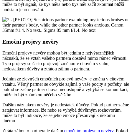
může to být signál, že bys měla nebo bys měl začít zkoumat bližší
podstatu jeho chování.
Emoční projevy nevěry
Emoční projevy nevěry mohou být jedním z nejvýraznějších
náznaků, že se vztah vašeho partnera dostává mimo rámec věrnosti.
Tyto projevy se často projevují změnou v citovém vztahu,
nedostatkem důvěry a ztrátou zájmu o partnera.
Jedním ze zjevných emočních projevů nevěry je změna v citovém
vztahu. Věrný partner se obvykle zajímá o vaše pocity a potřeby, ale
pokud se začne partner chovat nedostupně a vyhýbá se komunikaci,
může to být známkou něčeho většího.
Dalším náznakem nevěry je nedostatek důvěry. Pokud partner začne
zatajovat informace, lže nebo se vyhýbá důvěrným rozhovorům,
může to být indikace, že se jeho emoce přesouvají k někomu
jinému.
Ztráta zájmu o partnera je dalším
emočním projevem nevěry
. Pokud