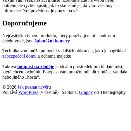
Pokud vám však nestačí indície rozebrané zde na webu nebo
potřebujete rychle zjistit, jak to skutečně je, dá vám všechny
informace. Zodpovědnost je pouze na vás.
Doporučujeme
Nejčastějším typem produktu, který používají např. soukromí
detektivové, jsou
špionážní kamery
.
Technika vám může pomoci i v dalších oblastech, jako je například
zabezpečení domu
a ochrana majetku.
Taková
fotopast na zloděje
je ideální prostředek pro hlídání míst,
která chcete ochránit. Fotopast vám umožní odhalit zloděje, vandala
nebo jiného „hosta“.
© 2026
Jak poznat nevěru
Používá
WordPress
(v češtině)
|
Šablona:
Graphy
od Themegraphy