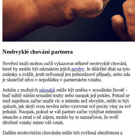
Neobvyklé chování partnera
Nevěrní muži mohou začít vykazovat některé neobvyklé chování,
které by mohlo být náznakem jejich
nevěry
. Je důležité dbát na tyto
známky a zvážit, jestli nežvanují jen jednorázové případy, nebo zda
je skutečně něco v nepořádku v partnerském vztahu.
Jedním z možných
náznaků
může být změna v sexuálním životě –
buď náhlý nárůst sexuální touhy nebo naopak její pokles. Pokud se
muž najednou začne snažit víc o intimitu než obvykle, může to být
způsob, jak skrýt svou nevěru nebo vyrovnat své pocity viny za své
jednání. Naopak, pokud se váš partner začne vyhýbat intimním
situacím a ztratí o ně zájem, mohlo by to naznačovat, že tvoří
důvěrné vztahy mimo váš vztah.
Dalším neobvyklým chováním může být zvýšená obezřetnost a