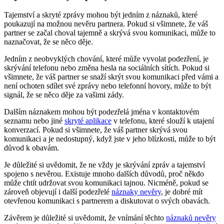
Tajemství a skryté zprávy mohou být jedním z náznaků, které
poukazují na možnou nevěru partnera. Pokud si všimnete, že váš
partner se začal choval tajemně a skrývá svou komunikaci, může to
naznačovat, že se něco děje.
Jedním z neobvyklých chování, které může vyvolat podezření, je
skrývání telefonu nebo změna hesla na sociálních sítích. Pokud si
všimnete, že váš partner se snaží skrýt svou komunikaci před vámi a
není ochoten sdílet své zprávy nebo telefonní hovory, může to být
signál, že se něco děje za vašimi zády.
Dalším náznakem mohou být podezřelá jména v kontaktovém
seznamu nebo jiné
skryté aplikace
v telefonu, které slouží k utajení
konverzací. Pokud si všimnete, že váš partner skrývá svou
komunikaci a je nedostupný, když jste v jeho blízkosti, může to být
důvod k obavám.
Je důležité si uvědomit, že ne vždy je skrývání zpráv a tajemství
spojeno s nevěrou. Existuje mnoho dalších důvodů, proč někdo
může chtít udržovat svou komunikaci tajnou. Nicméně, pokud se
zároveň objevují i další podezřelé
náznaky nevěry
, je dobré mít
otevřenou komunikaci s partnerem a diskutovat o svých obavách.
Závěrem je důležité si uvědomit, že vnímání těchto
náznaků nevěry