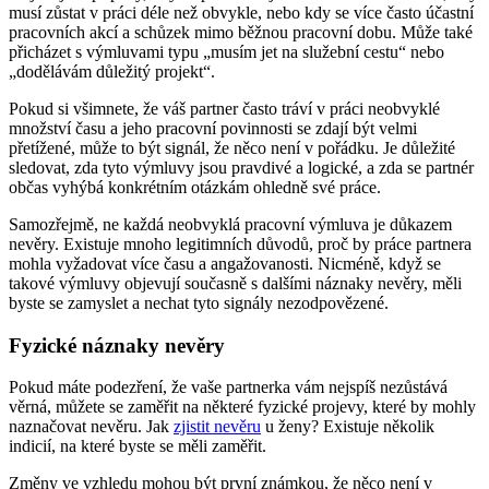
musí zůstat v práci déle než obvykle, nebo kdy se více často účastní
pracovních akcí a schůzek mimo běžnou pracovní dobu. Může také
přicházet s výmluvami typu „musím jet na služební cestu“ nebo
„dodělávám důležitý projekt“.
Pokud si všimnete, že váš partner často tráví v práci neobvyklé
množství času a jeho pracovní povinnosti se zdají být velmi
přetížené, může to být signál, že něco není v pořádku. Je důležité
sledovat, zda tyto výmluvy jsou pravdivé a logické, a zda se partnér
občas vyhýbá konkrétním otázkám ohledně své práce.
Samozřejmě, ne každá neobvyklá pracovní výmluva je důkazem
nevěry. Existuje mnoho legitimních důvodů, proč by práce partnera
mohla vyžadovat více času a angažovanosti. Nicméně, když se
takové výmluvy objevují současně s dalšími náznaky nevěry, měli
byste se zamyslet a nechat tyto signály nezodpovězené.
Fyzické náznaky nevěry
Pokud máte podezření, že vaše partnerka vám nejspíš nezůstává
věrná, můžete se zaměřit na některé fyzické projevy, které by mohly
naznačovat nevěru. Jak
zjistit nevěru
u ženy? Existuje několik
indicií, na které byste se měli zaměřit.
Změny ve vzhledu mohou být první známkou, že něco není v