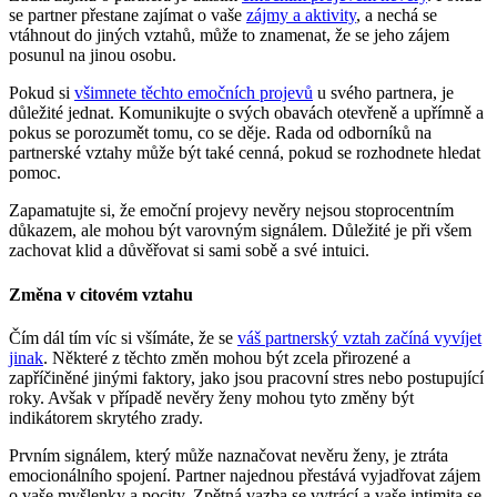
se partner přestane zajímat o vaše
zájmy a aktivity
, a nechá se
vtáhnout do jiných vztahů, může to znamenat, že se jeho zájem
posunul na jinou osobu.
Pokud si
všimnete těchto emočních projevů
u svého partnera, je
důležité jednat. Komunikujte o svých obavách otevřeně a upřímně a
pokus se porozumět tomu, co se děje. Rada od odborníků na
partnerské vztahy může být také cenná, pokud se rozhodnete hledat
pomoc.
Zapamatujte si, že emoční projevy nevěry nejsou stoprocentním
důkazem, ale mohou být varovným signálem. Důležité je při všem
zachovat klid a důvěřovat si sami sobě a své intuici.
Změna v citovém vztahu
Čím dál tím víc si všímáte, že se
váš partnerský vztah začíná vyvíjet
jinak
. Některé z těchto změn mohou být zcela přirozené a
zapříčiněné jinými faktory, jako jsou pracovní stres nebo postupující
roky. Avšak v případě nevěry ženy mohou tyto změny být
indikátorem skrytého zrady.
Prvním signálem, který může naznačovat nevěru ženy, je ztráta
emocionálního spojení. Partner najednou přestává vyjadřovat zájem
o vaše myšlenky a pocity. Zpětná vazba se vytrácí a vaše intimita se