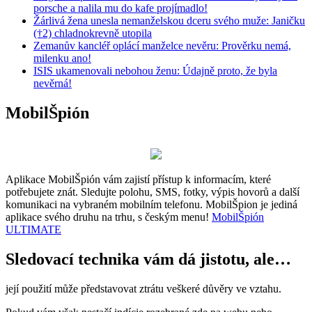
porsche a nalila mu do kafe projímadlo!
Žárlivá žena unesla nemanželskou dceru svého muže: Janičku
(†2) chladnokrevně utopila
Zemanův kancléř oplácí manželce nevěru: Prověrku nemá,
milenku ano!
ISIS ukamenovali nebohou ženu: Údajně proto, že byla
nevěrná!
MobilŠpión
Aplikace MobilŠpión vám zajistí přístup k informacím, které
potřebujete znát. Sledujte polohu, SMS, fotky, výpis hovorů a další
komunikaci na vybraném mobilním telefonu. MobilŠpion je jediná
aplikace svého druhu na trhu, s českým menu!
MobilŠpión
ULTIMATE
Sledovací technika vám dá jistotu, ale…
její použití může představovat ztrátu veškeré důvěry ve vztahu.