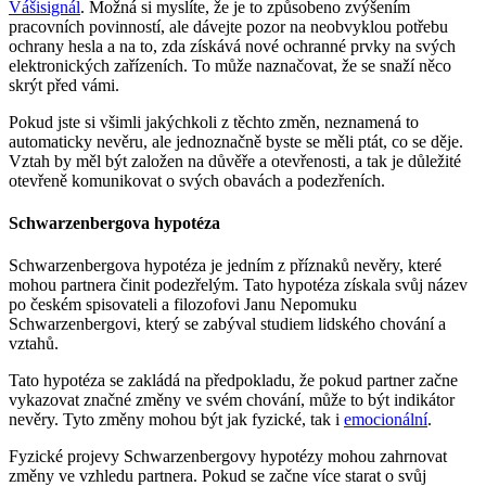
Vášisignál
. Možná si myslíte, že je to způsobeno zvýšením
pracovních povinností, ale dávejte pozor na neobvyklou potřebu
ochrany hesla a na to, zda získává nové ochranné prvky na svých
elektronických zařízeních. To může naznačovat, že se snaží něco
skrýt před vámi.
Pokud jste si všimli jakýchkoli z těchto změn, neznamená to
automaticky nevěru, ale jednoznačně byste se měli ptát, co se děje.
Vztah by měl být založen na důvěře a otevřenosti, a tak je důležité
otevřeně komunikovat o svých obavách a podezřeních.
Schwarzenbergova hypotéza
Schwarzenbergova hypotéza je jedním z příznaků nevěry, které
mohou partnera činit podezřelým. Tato hypotéza získala svůj název
po českém spisovateli a filozofovi Janu Nepomuku
Schwarzenbergovi, který se zabýval studiem lidského chování a
vztahů.
Tato hypotéza se zakládá na předpokladu, že pokud partner začne
vykazovat značné změny ve svém chování, může to být indikátor
nevěry. Tyto změny mohou být jak fyzické, tak i
emocionální
.
Fyzické projevy Schwarzenbergovy hypotézy mohou zahrnovat
změny ve vzhledu partnera. Pokud se začne více starat o svůj