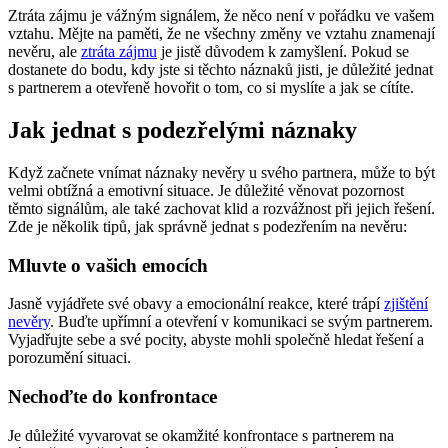
Ztráta zájmu je vážným signálem, že něco není v pořádku ve vašem
vztahu. Mějte na paměti, že ne všechny změny ve vztahu znamenají
nevěru, ale
ztráta zájmu
je jistě důvodem k zamyšlení. Pokud se
dostanete do bodu, kdy jste si těchto náznaků jisti, je důležité jednat
s partnerem a otevřeně hovořit o tom, co si myslíte a jak se cítíte.
Jak jednat s podezřelými náznaky
Když začnete vnímat náznaky nevěry u svého partnera, může to být
velmi obtížná a emotivní situace. Je důležité věnovat pozornost
těmto signálům, ale také zachovat klid a rozvážnost při jejich řešení.
Zde je několik tipů, jak správně jednat s podezřením na nevěru:
Mluvte o vašich emocích
Jasně vyjádřete své obavy a emocionální reakce, které trápí
zjištění
nevěry
. Buďte upřímní a otevření v komunikaci se svým partnerem.
Vyjadřujte sebe a své pocity, abyste mohli společně hledat řešení a
porozumění situaci.
Nechoďte do konfrontace
Je důležité vyvarovat se okamžité konfrontace s partnerem na