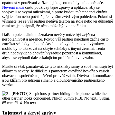
opatrnost v používání zařízení, jako jsou mobily nebo počítače.
Nevěrní muži
často používají tajné zprávy a aplikace, aby se
spojovali se svými milenkami, a proto budou mít tendenci chránit
svůj telefon nebo počítač před vaším zvědavým pohledem. Pokud si
všimnete, že se váš partner nedává telefon na stole nebo jej důkladně
zamkne, je to signál, že něco může být v nepořádku.
Dalším potenciálním náznakem nevěry může být zvýšená
nespolehlivost a absence. Pokud váš partner najednou začne často
zmeškat schůzky nebo má častěji neobvyklé pracovní výmluvy,
mohlo by to ukazovat na skryté schůzky s jinými ženami. Tento
druh neobvyklého chování vyžaduje pozornost a komunikaci,
abyste se vyhnuli dále eskalujícím problémům ve vztahu.
Musíte si však pamatovat, že tyto náznaky samy o sobě nemusejí být
důkazem nevěry. Je důležité s partnerem otevřeně hovořit o vašich
obavách a společně najít řešení pro váš vztah. Důvěra a komunikace
jsou klíčem pro udržení silného a dlouhotrvajícího partnerského
svazku.
Tajemství a skryté zprávy