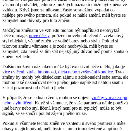
vás mohl podvádět, jednou z možných náznaků může být změna ve
vzhledu. Když jsme zamilovaní, často se snažíme vypadat co
nejlépe pro svého partnera, ale pokud se náhle změní, měli byste se
zamyslet nad důvody pro tuto změnu.
Možnými změnami ve vzhledu mohou být například neobvyklá
péče o image,
nové účesy
, pořízení nového oblečení či zcela nový
styl oblékání, včetně změn ve volbě barev nebo stylu. Pokud si
takovou změnu všimnete a je zcela neobvyklá, měli byste se
zamyslet, zda nemá za tím stát nějaký jiný důvod než pouhá snaha o
změnu vzhledu.
Dalším možným náznakem může být excesivní péče o tělo, jako je
více cvičení, ztráta hmotnosti, dieta nebo zvyšování kondice
. Tyto
změny by mohly být důsledkem zájmu o zdokonalení sebe sama, ale
mohou také naznačovat něco jiného, jako například náhlou snahu
získat pozornost od někoho jiného.
V případě, že se jedná o ženu, mohou se objevit
změny v make-upu
nebo stylu líčení
. Když si všimnete, že vaše partnerka náhle používá
jiné barvy nebo styl líčení, který není pro ni typický, může to být
signál, že se snaží upoutat zájem jiného muže.
Pokud si všimnete těchto změn ve vzhledu u svého partnera a máte
obavy o jejich původ, měli byste s ním o tom otevřeně a upřímně