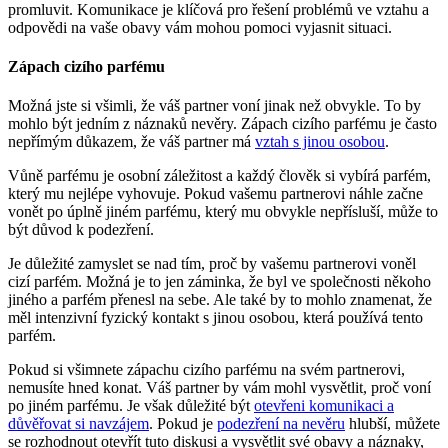
promluvit. Komunikace je klíčová pro řešení problémů ve vztahu a
odpovědi na vaše obavy vám mohou pomoci vyjasnit situaci.
Zápach cizího parfému
Možná jste si všimli, že váš partner voní jinak než obvykle. To by
mohlo být jedním z náznaků nevěry. Zápach cizího parfému je často
nepřímým důkazem, že váš partner má
vztah s jinou osobou
.
Vůně parfému je osobní záležitost a každý člověk si vybírá parfém,
který mu nejlépe vyhovuje. Pokud vašemu partnerovi náhle začne
vonět po úplně jiném parfému, který mu obvykle nepřísluší, může to
být důvod k podezření.
Je důležité zamyslet se nad tím, proč by vašemu partnerovi voněl
cizí parfém. Možná je to jen záminka, že byl ve společnosti někoho
jiného a parfém přenesl na sebe. Ale také by to mohlo znamenat, že
měl intenzivní fyzický kontakt s jinou osobou, která používá tento
parfém.
Pokud si všimnete zápachu cizího parfému na svém partnerovi,
nemusíte hned konat. Váš partner by vám mohl vysvětlit, proč voní
po jiném parfému. Je však důležité být
otevřeni komunikaci a
důvěřovat si navzájem
. Pokud je
podezření na nevěru
hlubší, můžete
se rozhodnout otevřít tuto diskusi a vysvětlit své obavy a náznaky,