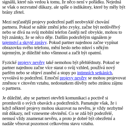
signálů, které nás vedou k tomu, že něco není v pořádku. Nejedná
se však o nezvratné důkazy, ale spíše o indikátory, které by měly být
brány zřetel.
Mezi nejčastější projevy podezření patří neobvyklé chování
partnera. Pokud se náhle změní jeho zvyky, začne být nedůvěřivý
nebo se dívá na svůj mobilní telefon častěji než obvykle, mohou to
být známky, že se něco děje. Dalším podezřelým signálem je
tajemství a skryté zprávy
. Pokud partner najednou začne vypínat
obrazovku svého telefonu, mění heslo nebo mluví s někým
tajemným, je důležité toho všimnout a začít být opatrní.
Fyzické
projevy nevěry
také nemohou být přehlédnuty. Pokud se
partner najednou začne více starat o svůj vzhled, používá nový
parfém nebo se objeví zranění a stopy po
intimních setkáních
,
vyvolává to podezření. Emoční
projevy nevěry
se mohou projevovat
změnou v citovém vztahu, nedostatkem důvěry nebo ztrátou zájmu
o partnera.
Je důležité, aby se partneri otevřeli komunikaci a poctivě si
promluvili o svých obavách a podezřeních. Pamatujte však, že i
když některé projevy mohou ukazovat na nevěru, je vždy nezbytné
mít důkazy, než vzneseme obvinění. Co se zdá být podezřelé,
nemusí vždy znamenat nevěru, a proto je dobré být obezřetní a
nadále věnovat pozornost celkovému stavu vztahu.