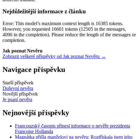
Nejdůležitější informace z článku
Error: This model’s maximum context length is 16385 tokens.
However, you requested 16601 tokens (12505 in the messages,
4096 in the completion). Please reduce the length of the messages or
completion.
Jak poznat Nevěru
Zobrazit veškeré příspěvky od Jak poznat Nevěru →
Navigace příspěvku
Starší příspěvek
Duševní nevěra
Novější příspěvek
Je psaní nevěra
Nejnovější příspěvky
Francouzský časopis přinesl informace o nevěře prezidenta
Françoise Hollanda
Magnátka přišla manželovi na nevěru: Roztřískala jsem jeho