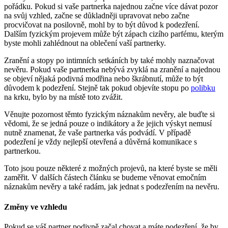
pořádku. Pokud si vaše partnerka najednou začne více dávat pozor
na svůj vzhled, začne se důkladněji upravovat nebo začne
procvičovat na posilovně, mohl by to být důvod k podezření.
Dalším fyzickým projevem může být zápach cizího parfému, kterým
byste mohli zahlédnout na oblečení vaší partnerky.
Zranění a stopy po intimních setkáních by také mohly naznačovat
nevěru. Pokud vaše partnerka nebývá zvyklá na zranění a najednou
se objeví nějaká podivná modřina nebo škrábnutí, může to být
důvodem k podezření. Stejně tak pokud objevíte stopu po
polibku
na krku, bylo by na místě toto zvážit.
Věnujte pozornost těmto fyzickým náznakům nevěry, ale buďte si
vědomi, že se jedná pouze o indikátory a že jejich výskyt nemusí
nutně znamenat, že vaše partnerka vás podvádí. V případě
podezření je vždy nejlepší otevřená a důvěrná komunikace s
partnerkou.
Toto jsou pouze některé z možných projevů, na které byste se měli
zaměřit. V dalších částech článku se budeme věnovat emočním
náznakům nevěry a také radám, jak jednat s podezřením na nevěru.
Změny ve vzhledu
Pokud se váš partner podivně začal chovat a máte podezření, že by