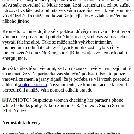
stává stále povrchnější. Může se stát, že si partnerka najednou začne
udržovat vzdálenost a odmítá se s vámi rozebírat věci, které jsou pro
vás důležité. To může indikovat, že je její citový vztah zaměřen na
někoho jiného.
Kromě toho může dojít také k poklesu důvěry mezi vámi. Partnerka
vám nechce poskytnout potřebné informace, vodí vás za nos nebo
vytváří falešné alibi. Také se může začít vyhýbat intimním
momentům a odmítat doteky či fyzickou blízkost. Tyto změny
mohou svědčit
o nevěře
ženy, která již investuje svoji emocionální
energii jinde.
Je však důležité si uvědomit, že tyto náznaky nevěry nemusejí nutně
znamenat, že vaše partnerka vás skutečně podvádí. Jsou to pouze
varovná znamení a jasný signál, že je potřeba se váš vztah posoudit
a hledat
společné řešení
. Nezapomeňte, že komunikace je klíčem k
porozumění a může vám pomoci odhalit pravdu.
Nedostatek důvěry