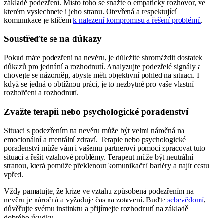
základě podezření. Místo toho se snažte o empatický rozhovor, ve
kterém vyslechnete i jeho stranu. Otevřená a respektující
komunikace je klíčem
k nalezení kompromisu a řešení problémů
.
Soustřeďte se na důkazy
Pokud máte podezření na nevěru, je důležité shromáždit dostatek
důkazů pro jednání a rozhodnutí. Analyzujte podezřelé signály a
chovejte se názorněji, abyste měli objektivní pohled na situaci. I
když se jedná o obtížnou práci, je to nezbytné pro vaše vlastní
rozhořčení a rozhodnutí.
Zvažte terapii nebo psychologické poradenství
Situaci s podezřením na nevěru může být velmi náročná na
emocionální a mentální zdraví. Terapie nebo psychologické
poradenství může vám i vašemu partnerovi pomoci zpracovat tuto
situaci a řešit vztahové problémy. Terapeut může být neutrální
stranou, která pomůže překlenout komunikační bariéry a najít cestu
vpřed.
Vždy pamatujte, že krize ve vztahu způsobená podezřením na
nevěru je náročná a vyžaduje čas na zotavení. Buďte
sebevědomí
,
důvěřujte svému instinktu a přijímejte rozhodnutí na základě
dobrého úsudku.