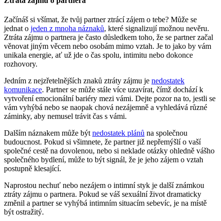
Ztráta zájmu o partnera
Začínáš si všímat, že tvůj partner ztrácí zájem o tebe? Může se
jednat o
jeden z mnoha náznaků
, které signalizují možnou nevěru.
Ztráta zájmu o partnera je často důsledkem toho, že se partner začal
věnovat jiným věcem nebo osobám mimo vztah. Je to jako by vám
unikala energie, ať už jde o čas spolu, intimitu nebo dokonce
rozhovory.
Jedním z nejzřetelnějších znaků ztráty zájmu je
nedostatek
komunikace
. Partner se může stále více uzavírat, čímž dochází k
vytvoření emocionální bariéry mezi vámi. Dejte pozor na to, jestli se
vám vyhýbá nebo se naopak chová nezájemně a vyhledává různé
záminky, aby nemusel trávit čas s vámi.
Dalším náznakem může být
nedostatek plánů
na společnou
budoucnost. Pokud si všimnete, že partner již nepřemýšlí o vaší
společné cestě na dovolenou, nebo si neklade otázky ohledně vášho
společného bydlení, může to být signál, že je jeho zájem o vztah
postupně klesající.
Naprostou nechuť nebo nezájem o intimní styk je další známkou
ztráty zájmu o partnera. Pokud se váš sexuální život dramaticky
změnil a partner se vyhýbá intimním situacím sebevíc, je na místě
být ostražitý.