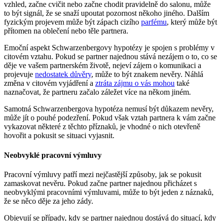
vzhled, začne cvičit nebo začne chodit pravidelně do salonu, může
to být signál, že se snaží upoutat pozornost někoho jiného. Dalším
fyzickým projevem může být zápach cizího
parfému
, který může být
přítomen na oblečení nebo těle partnera.
Emoční aspekt Schwarzenbergovy hypotézy je spojen s problémy v
citovém vztahu. Pokud se partner najednou stává nezájem o to, co se
děje ve vašem partnerském životě, nejeví zájem o komunikaci a
projevuje
nedostatek důvěry
, může to být znakem nevěry. Náhlá
změna v citovém vyjádření a
ztráta zájmu o vás mohou
také
naznačovat, že partneru začalo záležet více na někom jiném.
Samotná Schwarzenbergova hypotéza nemusí být důkazem nevěry,
může jít o pouhé podezření. Pokud však vztah partnera k vám začne
vykazovat některé z těchto příznaků, je vhodné o nich otevřeně
hovořit a pokusit se situaci vyjasnit.
Neobvyklé pracovní výmluvy
Pracovní výmluvy patří mezi nejčastější způsoby, jak se pokusit
zamaskovat nevěru. Pokud začne partner najednou přicházet s
neobvyklými pracovními výmluvami, může to být jeden z náznaků,
že se něco děje za jeho zády.
Objevují se případy, kdy se partner najednou dostává do situací, kdy