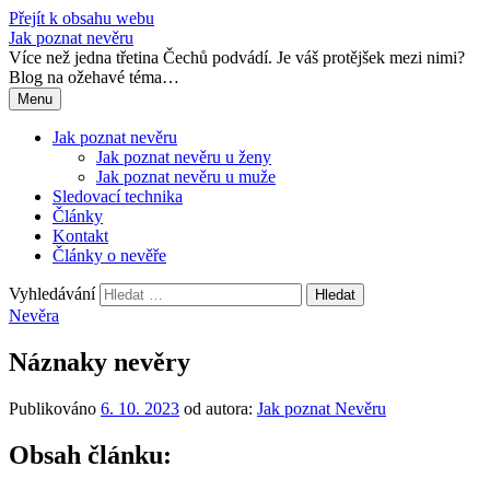
Přejít k obsahu webu
Jak poznat nevěru
Více než jedna třetina Čechů podvádí. Je váš protějšek mezi nimi?
Blog na ožehavé téma…
Menu
Jak poznat nevěru
Jak poznat nevěru u ženy
Jak poznat nevěru u muže
Sledovací technika
Články
Kontakt
Články o nevěře
Vyhledávání
Nevěra
Náznaky nevěry
Publikováno
6. 10. 2023
od autora:
Jak poznat Nevěru
Obsah článku: