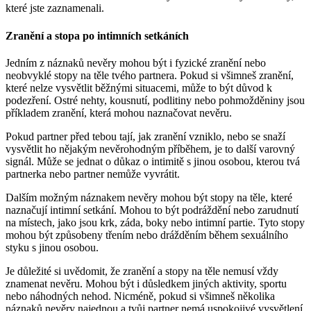
které jste zaznamenali.
Zranění a stopa po intimních setkáních
Jedním z náznaků nevěry mohou být i fyzické zranění nebo
neobvyklé stopy na těle tvého partnera. Pokud si všimneš zranění,
které nelze vysvětlit běžnými situacemi, může to být důvod k
podezření. Ostré nehty, kousnutí, podlitiny nebo pohmožděniny jsou
příkladem zranění, která mohou naznačovat nevěru.
Pokud partner před tebou tají, jak zranění vzniklo, nebo se snaží
vysvětlit ho nějakým nevěrohodným příběhem, je to další varovný
signál. Může se jednat o důkaz o intimitě s jinou osobou, kterou tvá
partnerka nebo partner nemůže vyvrátit.
Dalším možným náznakem nevěry mohou být stopy na těle, které
naznačují intimní setkání. Mohou to být podráždění nebo zarudnutí
na místech, jako jsou krk, záda, boky nebo intimní partie. Tyto stopy
mohou být způsobeny třením nebo drážděním během sexuálního
styku s jinou osobou.
Je důležité si uvědomit, že zranění a stopy na těle nemusí vždy
znamenat nevěru. Mohou být i důsledkem jiných aktivity, sportu
nebo náhodných nehod. Nicméně, pokud si všimneš několika
náznaků nevěry najednou a tvůj partner nemá uspokojivé vysvětlení,