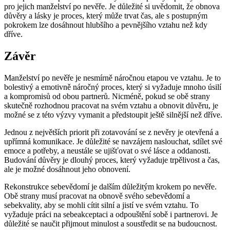
pro jejich manželství po nevěře. Je důležité si uvědomit, že obnova
důvěry a lásky je proces, který může trvat čas, ale s postupným
pokrokem lze dosáhnout hlubšího a pevnějšího vztahu než kdy
dříve.
Závěr
Manželství po nevěře je nesmírně náročnou etapou ve vztahu. Je to
bolestivý a emotivně náročný proces, který si vyžaduje mnoho úsilí
a kompromisů od obou partnerů. Nicméně, pokud se obě strany
skutečně rozhodnou pracovat na svém vztahu a obnovit důvěru, je
možné se z této výzvy vymanit a předstoupit ještě silnější než dříve.
Jednou z největších priorit při zotavování se z nevěry je otevřená a
upřímná komunikace. Je důležité se navzájem naslouchat, sdílet své
emoce a potřeby, a neustále se ujišťovat o své lásce a oddanosti.
Budování důvěry je dlouhý proces, který vyžaduje trpělivost a čas,
ale je možné dosáhnout jeho obnovení.
Rekonstrukce sebevědomí je dalším důležitým krokem po nevěře.
Obě strany musí pracovat na obnově svého sebevědomí a
sebekvality, aby se mohli cítit silní a jistí ve svém vztahu. To
vyžaduje práci na sebeakceptaci a odpouštění sobě i partnerovi. Je
důležité se naučit přijmout minulost a soustředit se na budoucnost.