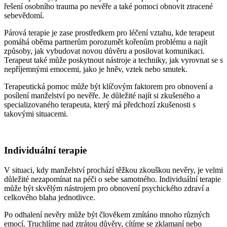
řešení osobního trauma po nevěře a také pomoci obnovit ztracené
sebevědomí.
Párová terapie je zase prostředkem pro léčení vztahu, kde terapeut
pomáhá oběma partnerům porozumět kořenům problému a najít
způsoby, jak vybudovat novou důvěru a posilovat komunikaci.
Terapeut také může poskytnout nástroje a techniky, jak vyrovnat se s
nepříjemnými emocemi, jako je hněv, vztek nebo smutek.
Terapeutická pomoc může být klíčovým faktorem pro obnovení a
posílení manželství po nevěře. Je důležité najít si zkušeného a
specializovaného terapeuta, který má předchozí zkušenosti s
takovými situacemi.
Individuální terapie
V situaci, kdy manželství prochází těžkou zkouškou nevěry, je velmi
důležité nezapomínat na péči o sebe samotného. Individuální terapie
může být skvělým nástrojem pro obnovení psychického zdraví a
celkového blaha jednotlivce.
Po odhalení nevěry může být člověkem zmítáno mnoho různých
emocí. Truchlíme nad ztrátou důvěry, cítíme se zklamaní nebo