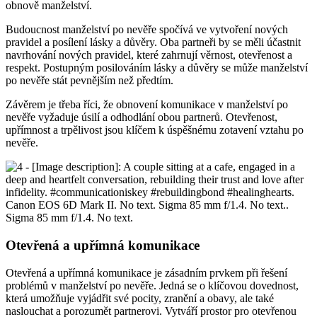
obnově manželství.
Budoucnost manželství po nevěře spočívá ve vytvoření nových
pravidel a posílení lásky a důvěry. Oba partneři by se měli účastnit
navrhování nových pravidel, které zahrnují věrnost, otevřenost a
respekt. Postupným posilováním lásky a důvěry se může manželství
po nevěře stát pevnějším než předtím.
Závěrem je třeba říci, že obnovení komunikace v manželství po
nevěře vyžaduje úsilí a odhodlání obou partnerů. Otevřenost,
upřímnost a trpělivost jsou klíčem k úspěšnému zotavení vztahu po
nevěře.
Otevřená a upřímná komunikace
Otevřená a upřímná komunikace je zásadním prvkem při řešení
problémů v manželství po nevěře. Jedná se o klíčovou dovednost,
která umožňuje vyjádřit své pocity, zranění a obavy, ale také
naslouchat a porozumět partnerovi. Vytváří prostor pro otevřenou