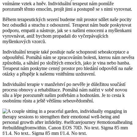
vnímáme vztek a hněv. Individuální terapeut nám pomůže
porozumět těmto emocím, projít jimi a postupně se s nimi vyrovnat.
Během terapeutických sezení budeme mít prostor sdílet naše pocity
bez odsudků a strachu z odsouzení. Terapeut nám bude poskytovat
podporu, empatii a nástroje, jak se s našimi emocemi a myšlenkami
vyrovnávat, aniž bychom propadali do vyčerpávajících
myšlenkových vzorců.
Individuální terapie také posiluje naše schopnosti sebeakceptace a
odpouštění. Pomáhá nám se zpracováním bolesti, kterou nám nevěra
způsobila, a sáhání po složitých emocích, jako je vina nebo hanba.
Terapeut nám poskytne cenný prostor pro hledání odpovědí na naše
otázky a přispěje k našemu vnitřnímu uzdravení.
Individuální terapie v manželství po nevěře je důležitou součástí
procesu obnovy a rehabilitace. Pomáhá nám nalézt v sobě novou
sílu a lépe porozumět našim potřebám a hodnotám. Je to cesta k
osobnímu růstu a ještě většímu sebeuvědomění.