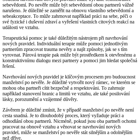
sebevědomí. Po nevěře může být sebevědomí obou partnerů vážně
narušeno. Je důležité se zaměřit na obnovu vlastního sebevědomí a
sebeakceptace. To může zahrnovat například práci na sebe, péči o
své fyzické i duševní zdraví a vyřešení vlastních citových reakcí na
události ve vztahu.
Terapeutická pomoc je také důležitým nástrojem při navrhování
nových pravidel. Individuální terapie může pomoci jednotlivým
partnerům zpracovat trauma nevěry a najít způsoby, jak se s tím
vyrovnat. Párová terapie pak může být prostředkem k otevřenému a
konstruktivnímu dialogu mezi partnery a pomoci jim hledat společná
řešení.
Navrhování nových pravidel je klíčovým procesem pro budoucnost
manželství po nevěře. Je důležité vytvořit nový rámec, ve kterém se
mohou oba partneři cítit bezpečně a respektováni. To zahrnuje
například stanovení hranic a limitů ve vztahu, ale také posilování
lásky, porozumění a vzájemné důvěry.
Závěrem je důležité zmínit, že v případě manželství po nevěře není
cesta snadná. Je to dlouhodobý proces, který vyžaduje práci a
odhodlání obou partnerů. Nicméně, pokud jsou oba partneři ochotni
pracovat na obnově vztahu a věnovat se navrhování nových
pravidel, může se manželství po nevěře stát silnějším a odolnějším
než dříve.