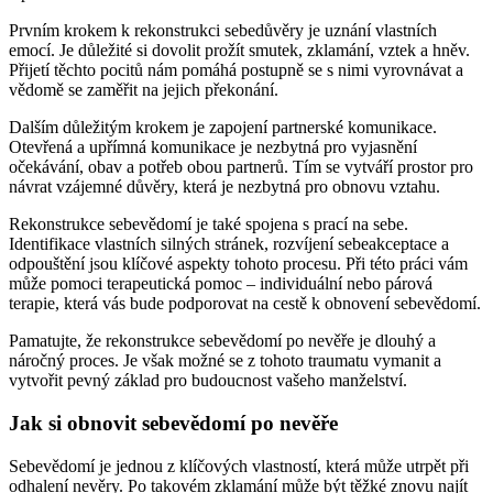
Prvním krokem k rekonstrukci sebedůvěry je uznání vlastních
emocí. Je důležité si dovolit prožít smutek, zklamání, vztek a hněv.
Přijetí těchto pocitů nám pomáhá postupně se s nimi vyrovnávat a
vědomě se zaměřit na jejich překonání.
Dalším důležitým krokem je zapojení partnerské komunikace.
Otevřená a upřímná komunikace je nezbytná pro vyjasnění
očekávání, obav a potřeb obou partnerů. Tím se vytváří prostor pro
návrat vzájemné důvěry, která je nezbytná pro obnovu vztahu.
Rekonstrukce sebevědomí je také spojena s prací na sebe.
Identifikace vlastních silných stránek, rozvíjení sebeakceptace a
odpouštění jsou klíčové aspekty tohoto procesu. Při této práci vám
může pomoci terapeutická pomoc – individuální nebo párová
terapie, která vás bude podporovat na cestě k obnovení sebevědomí.
Pamatujte, že rekonstrukce sebevědomí po nevěře je dlouhý a
náročný proces. Je však možné se z tohoto traumatu vymanit a
vytvořit pevný základ pro budoucnost vašeho manželství.
Jak si obnovit sebevědomí po nevěře
Sebevědomí je jednou z klíčových vlastností, která může utrpět při
odhalení nevěry. Po takovém zklamání může být těžké znovu najít