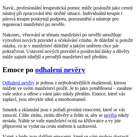
Navíc, profesionální terapeutická pomoc může posloužit jako cenný
nástroj při zpracování této složité situace. Individuální terapie i
párová terapie poskytují podporu, porozumění a nástroje pro
regeneraci manželství po nevěře.
Nakonec, věnování se tématu manželství po nevěře umožňuje
vytvoření nových pravidel a očekávání vztahu. Je důležité si položit
otázku, co je v manželství důležité a jakým směrem chce pár
pokračovat. Ustavení nových pravidel a posilování lásky a důvěry
může zajistit silnější a pevnější manželství než předtím.
Emoce po
odhalení nevěry
Odhalení nevěry
je jednou z nejbolestivějších zkušeností, kterou
můžete ve svém manželství prožít. Je to jako zemětřesení – zasáhne
vaše srdce a otřese s vámi jako nikdy předtím. Emoce, které vás
zaplaví, jsou obvykle silné a mnohostranné.
Smutek a zklamání jsou v pořadí prvními emocemi, které se vás
zmocní. Cítíte ztrátu, ztrátu důvěry a želíte si, aby se
nevěra
nikdy
nestala. Náhle se vaše manželství ocitá na křižovatce a vy jste
připraveni se vydat na cestu směrem k uzdravení.
Vztek a hněv jsou dalšími emocemi, které se vám mohou dostavit.