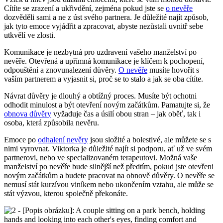
Cítíte se zrazení a ukřivdění, zejména pokud jste se
o nevěře
dozvěděli sami a ne z úst svého partnera. Je důležité najít způsob,
jak tyto emoce vyjádřit a zpracovat, abyste nezůstali uvnitř sebe
utkvělí ve zlosti.
Komunikace je nezbytná pro uzdravení vašeho manželství po
nevěře. Otevřená a upřímná komunikace je klíčem k pochopení,
odpouštění a znovunalezení důvěry.
O nevěře
musíte hovořit s
vaším partnerem a vyjasnit si, proč se to stalo a jak se oba cítíte.
Návrat důvěry je dlouhý a obtížný proces. Musíte být ochotni
odhodit minulost a být otevření novým začátkům. Pamatujte si, že
obnova důvěry
vyžaduje čas a úsilí obou stran – jak oběť, tak i
osoba, která způsobila nevěru.
Emoce po
odhalení nevěry
jsou složité a bolestivé, ale můžete se s
nimi vyrovnat. Viktorka je důležité najít si podporu, ať už ve svém
partnerovi, nebo ve specializovaném terapeutovi. Možná vaše
manželství po nevěře bude silnější než předtím, pokud jste otevřeni
novým začátkům a budete pracovat na obnově důvěry. O nevěře se
nemusí stát kurzívou viníkem nebo ukončením vztahu, ale může se
stát výzvou, kterou společně překonáte.