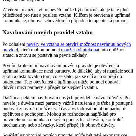
Závěrem, manželství po nevěře může být náročné, ale je také plné
příležitostí pro růst a posílení vztahu. Klíčem je otevřená a upřímná
komunikace, obnova sebevědomí a případná terapeutická pomoc.
Navrhování nových pravidel vztahu
Po odhalení
nevěry ve vztahu se otevírá možnost navrhnutí nových
pravidel
, která mohou pomoci
manželství překonat
tuto obtížnou
situaci a znovu se postavit na pevné základy.
Prvním krokem při navrhování nových pravidel je otevřená a
upřímná komunikace mezi partnery. Je důležité, aby si manželé sedli
spolu a diskutovali o tom, co se stalo, jak se cítí a co si přejí do
budoucna. Tato otevřenost a upřímnost může pomoci obnovit
důvěru mezi partnery a přispět ke zlepšení vztahu.
Dalším aspektem navrhování nových pravidel je návrat důvěry. Po
nevěře je důvěra mezi partnery vážně narušena a je třeba ji postupně
budovat znovu. To může trvat čas a vyžadovat od obou partnerů
trpělivost a pochopení. Mohou se rozhodnout například pro
pravidelnou komunikaci o svých pocitech a obavách, kontrolní
mechanismy nebo závazky, které přispějí k obnově důvěry.
Součástí navrhování nových pravidel může být také rekonstrukce