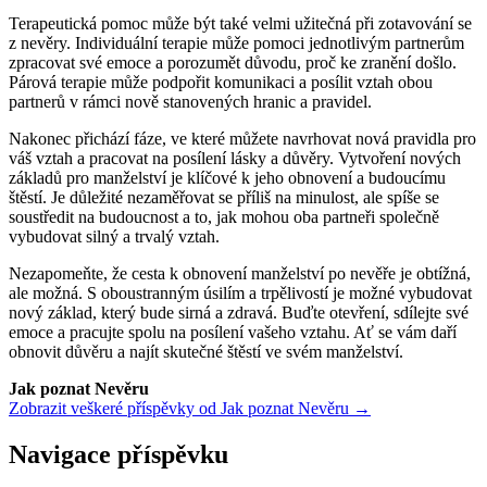
Terapeutická pomoc může být také velmi užitečná při zotavování se
z nevěry. Individuální terapie může pomoci jednotlivým partnerům
zpracovat své emoce a porozumět důvodu, proč ke zranění došlo.
Párová terapie může podpořit komunikaci a posílit vztah obou
partnerů v rámci nově stanovených hranic a pravidel.
Nakonec přichází fáze, ve které můžete navrhovat nová pravidla pro
váš vztah a pracovat na posílení lásky a důvěry. Vytvoření nových
základů pro manželství je klíčové k jeho obnovení a budoucímu
štěstí. Je důležité nezaměřovat se příliš na minulost, ale spíše se
soustředit na budoucnost a to, jak mohou oba partneři společně
vybudovat silný a trvalý vztah.
Nezapomeňte, že cesta k obnovení manželství po nevěře je obtížná,
ale možná. S oboustranným úsilím a trpělivostí je možné vybudovat
nový základ, který bude sirná a zdravá. Buďte otevření, sdílejte své
emoce a pracujte spolu na posílení vašeho vztahu. Ať se vám daří
obnovit důvěru a najít skutečné štěstí ve svém manželství.
Jak poznat Nevěru
Zobrazit veškeré příspěvky od Jak poznat Nevěru →
Navigace příspěvku