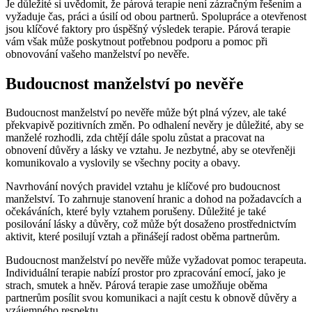
Je důležité si uvědomit, že párová terapie není zázračným řešením a
vyžaduje čas, práci a úsilí od obou partnerů. Spolupráce a otevřenost
jsou klíčové faktory pro úspěšný výsledek terapie. Párová terapie
vám však může poskytnout potřebnou podporu a pomoc při
obnovování vašeho manželství po nevěře.
Budoucnost manželství po nevěře
Budoucnost manželství po nevěře může být plná výzev, ale také
překvapivě pozitivních změn. Po odhalení nevěry je důležité, aby se
manželé rozhodli, zda chtějí dále spolu zůstat a pracovat na
obnovení důvěry a lásky ve vztahu. Je nezbytné, aby se otevřeněji
komunikovalo a vyslovily se všechny pocity a obavy.
Navrhování nových pravidel vztahu je klíčové pro budoucnost
manželství. To zahrnuje stanovení hranic a dohod na požadavcích a
očekáváních, které byly vztahem porušeny. Důležité je také
posilování lásky a důvěry, což může být dosaženo prostřednictvím
aktivit, které posilují vztah a přinášejí radost oběma partnerům.
Budoucnost manželství po nevěře může vyžadovat pomoc terapeuta.
Individuální terapie nabízí prostor pro zpracování emocí, jako je
strach, smutek a hněv. Párová terapie zase umožňuje oběma
partnerům posílit svou komunikaci a najít cestu k obnově důvěry a
vzájemného respektu.