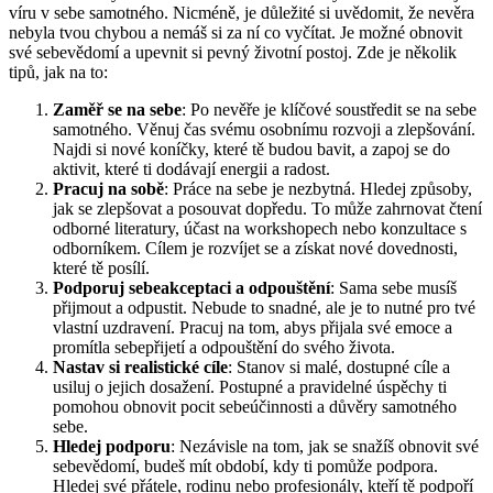
víru v sebe samotného. Nicméně, je důležité si uvědomit, že nevěra
nebyla tvou chybou a nemáš si za ní co vyčítat. Je možné obnovit
své sebevědomí a upevnit si pevný životní postoj. Zde je několik
tipů, jak na to:
Zaměř se na sebe
: Po nevěře je klíčové soustředit se na sebe
samotného. Věnuj čas svému osobnímu rozvoji a zlepšování.
Najdi si nové koníčky, které tě budou bavit, a zapoj se do
aktivit, které ti dodávají energii a radost.
Pracuj na sobě
: Práce na sebe je nezbytná. Hledej způsoby,
jak se zlepšovat a posouvat dopředu. To může zahrnovat čtení
odborné literatury, účast na workshopech nebo konzultace s
odborníkem. Cílem je rozvíjet se a získat nové dovednosti,
které tě posílí.
Podporuj sebeakceptaci a odpouštění
: Sama sebe musíš
přijmout a odpustit. Nebude to snadné, ale je to nutné pro tvé
vlastní uzdravení. Pracuj na tom, abys přijala své emoce a
promítla sebepřijetí a odpouštění do svého života.
Nastav si realistické cíle
: Stanov si malé, dostupné cíle a
usiluj o jejich dosažení. Postupné a pravidelné úspěchy ti
pomohou obnovit pocit sebeúčinnosti a důvěry samotného
sebe.
Hledej podporu
: Nezávisle na tom, jak se snažíš obnovit své
sebevědomí, budeš mít období, kdy ti pomůže podpora.
Hledej své přátele, rodinu nebo profesionály, kteří tě podpoří