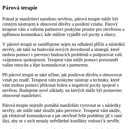
Párová terapie
Pokud je manželství narušeno nevěrou, párová terapie může být
cenným nástrojem k obnovení důvěry a posílení vztahu. Párový
terapeut vám a vašemu partnerovi poskytne prostor pro otevřenou a
upřímnou komunikaci, kde můžete vyjádřit své pocity a obavy.
V párové terapii se zaměřujeme nejen na odhalení příčin a následků
nevěry, ale také na budování nových dovedností a strategií, které
mohou pomoci v prevenci budoucích problémů a podporovat vaši
vzájemnou spokojenost. Terapeut vám může pomoci porozumět
vašim emocím a lépe komunikovat s partnerem.
Při párové terapii se také učíme, jak posilovat důvěru a obnovovat
vztah po zradě. Terapeut vám poskytne nástroje a techniky, které
vám mohou pomoci překonat bolest a negativní pocity spojené s
nevěrou. Budujeme nové základy, na kterých může být postaveno
obnovené manželství.
Párová terapie nejenže pomáhá manželům vyrovnat se s následky
nevěry, ale může také sloužit jako prevence. Terapeut vám ukáže,
jak efektivně komunikovat a jak otevřeně řešit problémy již v rané
fázi, aby se z nich nestaly neřešitelné konflikty vedoucí k nevěře.