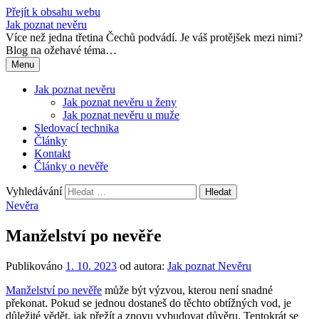
Přejít k obsahu webu
Jak poznat nevěru
Více než jedna třetina Čechů podvádí. Je váš protějšek mezi nimi?
Blog na ožehavé téma…
Menu
Jak poznat nevěru
Jak poznat nevěru u ženy
Jak poznat nevěru u muže
Sledovací technika
Články
Kontakt
Články o nevěře
Vyhledávání
Nevěra
Manželství po nevěře
Publikováno
1. 10. 2023
od autora:
Jak poznat Nevěru
Manželství po nevěře
může být výzvou, kterou není snadné
překonat. Pokud se jednou dostaneš do těchto obtížných vod, je
důležité vědět, jak přežít a znovu vybudovat důvěru. Tentokrát se