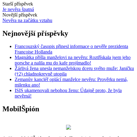
Starší příspěvek
Je nevěra špatná
Novější příspěvek
Nevěra na začátku vztahu
Nejnovější příspěvky
Francouzský časopis přinesl informace o nevěře prezidenta
Françoise Hollanda
Magnátka přišla manželovi na nevěru: Roztřískala jsem jeho
porsche a nalila mu do kafe projímadlo!
Žárlivá žena unesla nemanželskou dceru svého muže: Janičku
(†2) chladnokrevně utopila
Zemanův kancléř oplácí manželce nevěru: Prověrku nemá,
milenku ano!
ISIS ukamenovali nebohou ženu: Údajně proto, že byla
nevěrná!
MobilŠpión