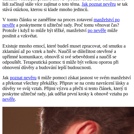
lidi začínají stále více zajímat o toto téma.
Jak poznat nevěru
se tak
stává otázkou, kterou si klade mnoho jedinců.
V tomto článku se zaměříme na proces zotavení
manželství po
nevěře
a poskytneme ti užitečné rady. Proč tomu věnovat čas?
Protože i když to může být těžké, manželství
po nevěře
může
posilnit a vzkvétat.
Existuje mnoho emocí, které budeš muset zpracovat, od smutku a
zklamání až po vztek a hněv. Naučíš se důležitost otevřené a
upřímné komunikace, obnovíš si své sebevědomí a naučíš se
odpouštět. Terapeutická pomoc ti může být velkou oporou při
obnovení důvěry a budování lepší budoucnosti.
Jak
poznat nevěru
ti může pomoci získat jasnost ve svém manželství
a překonat všechny překážky. Připrav se na cestu navrácení lásky a
důvěry ve svůj vztah. Přijmi výzvu a přečti si tento článek, který ti
poskytne užitečné rady, jak udělat první kroky k obnově vztahu po
nevěře
.