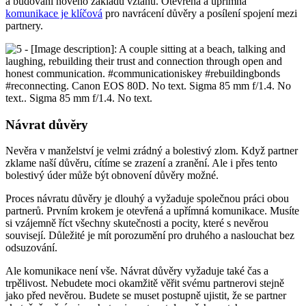
a budování nového základu vztahu. Otevřená a upřímná
komunikace je klíčová
pro navrácení důvěry a posílení spojení mezi
partnery.
Návrat důvěry
Nevěra v manželství je velmi zrádný a bolestivý zlom. Když partner
zklame naší důvěru, cítíme se zrazení a zranění. Ale i přes tento
bolestivý úder může být obnovení důvěry možné.
Proces návratu důvěry je dlouhý a vyžaduje společnou práci obou
partnerů. Prvním krokem je otevřená a upřímná komunikace. Musíte
si vzájemně říct všechny skutečnosti a pocity, které s nevěrou
souvisejí. Důležité je mít porozumění pro druhého a naslouchat bez
odsuzování.
Ale komunikace není vše. Návrat důvěry vyžaduje také čas a
trpělivost. Nebudete moci okamžitě věřit svému partnerovi stejně
jako před nevěrou. Budete se muset postupně ujistit, že se partner