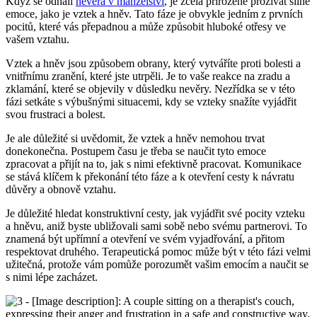
Když se odhalí
nevěra v manželství
, je zcela přirozené prožívat silné
emoce, jako je vztek a hněv. Tato fáze je obvykle jedním z prvních
pocitů, které vás přepadnou a může způsobit hluboké otřesy ve
vašem vztahu.
Vztek a hněv jsou způsobem obrany, který vytváříte proti bolesti a
vnitřnímu zranění, které jste utrpěli. Je to vaše reakce na zradu a
zklamání, které se objevily v důsledku nevěry. Nezřídka se v této
fázi setkáte s výbušnými situacemi, kdy se vzteky snažíte vyjádřit
svou frustraci a bolest.
Je ale důležité si uvědomit, že vztek a hněv nemohou trvat
donekonečna. Postupem času je třeba se naučit tyto emoce
zpracovat a přijít na to, jak s nimi efektivně pracovat. Komunikace
se stává klíčem k překonání této fáze a k otevření cesty k návratu
důvěry a obnově vztahu.
Je důležité hledat konstruktivní cesty, jak vyjádřit své pocity vzteku
a hněvu, aniž byste ubližovali sami sobě nebo svému partnerovi. To
znamená být upřímní a otevření ve svém vyjadřování, a přitom
respektovat druhého. Terapeutická pomoc může být v této fázi velmi
užitečná, protože vám pomůže porozumět vašim emocím a naučit se
s nimi lépe zacházet.