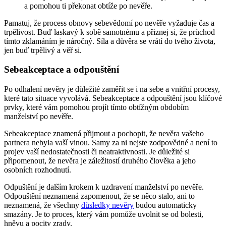
a pomohou ti překonat obtíže po nevěře.
Pamatuj, že process obnovy sebevědomí po nevěře vyžaduje čas a
trpělivost. Buď laskavý k sobě samotnému a přiznej si, že průchod
tímto zklamáním je náročný. Síla a důvěra se vrátí do tvého života,
jen buď trpělivý a věř si.
Sebeakceptace a odpouštění
Po odhalení nevěry je důležité zaměřit se i na sebe a vnitřní procesy,
které tato situace vyvolává. Sebeakceptace a odpouštění jsou klíčové
prvky, které vám pomohou projít tímto obtížným obdobím
manželství po nevěře.
Sebeakceptace znamená přijmout a pochopit, že nevěra vašeho
partnera nebyla vaší vinou. Samy za ni nejste zodpovědné a není to
projev vaší nedostatečnosti či neatraktivnosti. Je důležité si
připomenout, že nevěra je záležitostí druhého člověka a jeho
osobních rozhodnutí.
Odpuštění je dalším krokem k uzdravení manželství po nevěře.
Odpouštění neznamená zapomenout, že se něco stalo, ani to
neznamená, že všechny
důsledky nevěry
budou automaticky
smazány. Je to proces, který vám pomůže uvolnit se od bolesti,
hněvu a pocity zrady.