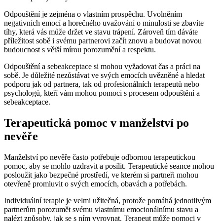
Odpouštění je zejména o vlastním prospěchu. Uvolněním
negativních emocí a horečného uvažování o minulosti se zbavíte
tíhy, která vás může držet ve stavu trápení. Zároveň tím dáváte
příležitost sobě i svému partnerovi začít znovu a budovat novou
budoucnost s větší mírou porozumění a respektu.
Odpouštění a sebeakceptace si mohou vyžadovat čas a práci na
sobě. Je důležité nezůstávat ve svých emocích uvězněné a hledat
podporu jak od partnera, tak od profesionálních terapeutů nebo
psychologů, kteří vám mohou pomoci s procesem odpouštění a
sebeakceptace.
Terapeutická pomoc v manželství po
nevěře
Manželství po nevěře často potřebuje odbornou terapeutickou
pomoc, aby se mohlo uzdravit a posílit. Terapeutické seance mohou
posloužit jako bezpečné prostředí, ve kterém si partneři mohou
otevřeně promluvit o svých emocích, obavách a potřebách.
Individuální terapie je velmi užitečná, protože pomáhá jednotlivým
partnerům porozumět svému vlastnímu emocionálnímu stavu a
nalézt způsoby, jak se s ním vyrovnat. Terapeut může pomoci v