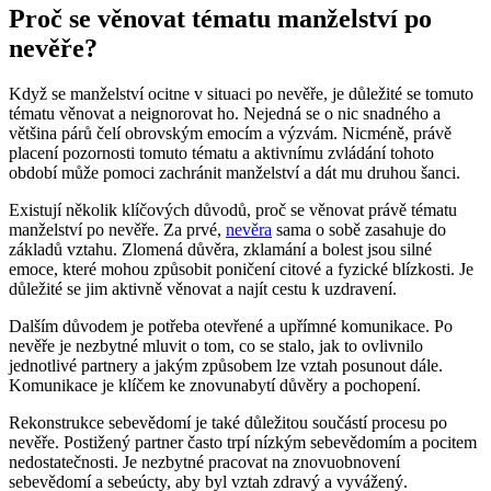
Proč se věnovat tématu manželství po
nevěře?
Když se manželství ocitne v situaci po nevěře, je důležité se tomuto
tématu věnovat a neignorovat ho. Nejedná se o nic snadného a
většina párů čelí obrovským emocím a výzvám. Nicméně, právě
placení pozornosti tomuto tématu a aktivnímu zvládání tohoto
období může pomoci zachránit manželství a dát mu druhou šanci.
Existují několik klíčových důvodů, proč se věnovat právě tématu
manželství po nevěře. Za prvé,
nevěra
sama o sobě zasahuje do
základů vztahu. Zlomená důvěra, zklamání a bolest jsou silné
emoce, které mohou způsobit poničení citové a fyzické blízkosti. Je
důležité se jim aktivně věnovat a najít cestu k uzdravení.
Dalším důvodem je potřeba otevřené a upřímné komunikace. Po
nevěře je nezbytné mluvit o tom, co se stalo, jak to ovlivnilo
jednotlivé partnery a jakým způsobem lze vztah posunout dále.
Komunikace je klíčem ke znovunabytí důvěry a pochopení.
Rekonstrukce sebevědomí je také důležitou součástí procesu po
nevěře. Postižený partner často trpí nízkým sebevědomím a pocitem
nedostatečnosti. Je nezbytné pracovat na znovuobnovení
sebevědomí a sebeúcty, aby byl vztah zdravý a vyvážený.