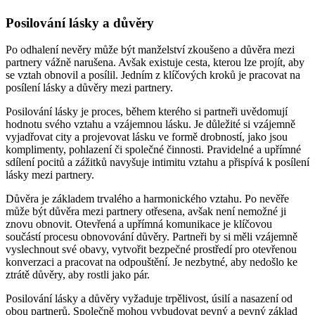
Posilování lásky a důvěry
Po odhalení nevěry může být manželství zkoušeno a důvěra mezi
partnery vážně narušena. Avšak existuje cesta, kterou lze projít, aby
se vztah obnovil a posílil. Jedním z klíčových kroků je pracovat na
posílení lásky a důvěry mezi partnery.
Posilování lásky je proces, během kterého si partneři uvědomují
hodnotu svého vztahu a vzájemnou lásku. Je důležité si vzájemně
vyjadřovat city a projevovat lásku ve formě drobností, jako jsou
komplimenty, pohlazení či společné činnosti. Pravidelné a upřímné
sdílení pocitů a zážitků navyšuje intimitu vztahu a přispívá k posílení
lásky mezi partnery.
Důvěra je základem trvalého a harmonického vztahu. Po nevěře
může být důvěra mezi partnery otřesena, avšak není nemožné ji
znovu obnovit. Otevřená a upřímná komunikace je klíčovou
součástí procesu obnovování důvěry. Partneři by si měli vzájemně
vyslechnout své obavy, vytvořit bezpečné prostředí pro otevřenou
konverzaci a pracovat na odpouštění. Je nezbytné, aby nedošlo ke
ztrátě důvěry, aby rostli jako pár.
Posilování lásky a důvěry vyžaduje trpělivost, úsilí a nasazení od
obou partnerů. Společně mohou vybudovat pevný a pevný základ