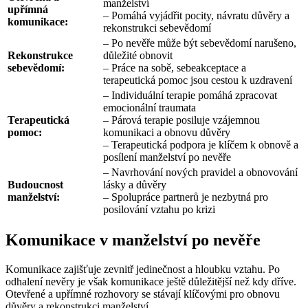
manželství
upřímná
– Pomáhá vyjádřit pocity, návratu důvěry a
komunikace:
rekonstrukci sebevědomí
– Po nevěře může být sebevědomí narušeno,
Rekonstrukce
důležité obnovit
sebevědomí:
– Práce na sobě, sebeakceptace a
terapeutická pomoc jsou cestou k uzdravení
– Individuální terapie pomáhá zpracovat
emocionální traumata
Terapeutická
– Párová terapie posiluje vzájemnou
pomoc:
komunikaci a obnovu důvěry
– Terapeutická podpora je klíčem k obnově a
posílení manželství po nevěře
– Navrhování nových pravidel a obnovování
Budoucnost
lásky a důvěry
manželství:
– Spolupráce partnerů je nezbytná pro
posilování vztahu po krizi
Komunikace v manželství po nevěře
Komunikace zajišťuje zevnitř jedinečnost a hloubku vztahu. Po
odhalení nevěry je však komunikace ještě důležitější než kdy dříve.
Otevřené a upřímné rozhovory se stávají klíčovými pro obnovu
důvěry a rekonstrukci manželství.