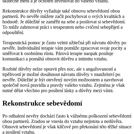
skutečně mění a je ochoten investovat do vašeho vztahu.
Rekonstrukce důvěry vyžaduje také obnovu sebevědomí obou
partnerů. Po nevěře můžete začít pochybovat o svých kvalitách a
hodnotě. Je důležité se zaměřit na sebe a posilovat si sebevědomí.
To může zahrnovat práci s terapeutem nebo cvičení sebepřijetí a
odpouštění.
Terapeutická pomoc je často velmi užitečná při návratu důvěry po
nevěře. Individuální terapie vám pomůže zpracovat svoje pocity a
směřovat k osobnímu růstu. Párová terapie naopak posiluje
komunikaci a pomáhá obnovit důvěru a intimitu vztahu.
Rozbité důvěry nelze opravit přes noc, ale s angažovaností a
trpělivostí je možné dosáhnout návratu důvěry v manželství po
nevěře. Důležité je být otevřený novým možnostem a navrhovat
společně nová pravidla a pravdy vašeho vztahu. Zejména je však
nutné dělat všechno pro posílení lásky a důvěry mezi vámi.
Rekonstrukce sebevědomí
Po odhalení nevěry dochází často k vážnému poškození sebevědomí
obou partnerů. Zradou se vnesla do vztahu nejistota a nedůvěra.
Obnovit sebevědomí je však klíčové pro překonání této těžké situace
a posílení vztahu.