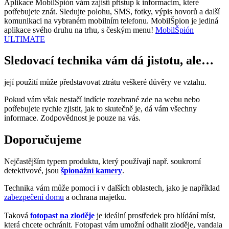
Aplikace MobilŠpión vám zajistí přístup k informacím, které
potřebujete znát. Sledujte polohu, SMS, fotky, výpis hovorů a další
komunikaci na vybraném mobilním telefonu. MobilŠpion je jediná
aplikace svého druhu na trhu, s českým menu!
MobilŠpión
ULTIMATE
Sledovací technika vám dá jistotu, ale…
její použití může představovat ztrátu veškeré důvěry ve vztahu.
Pokud vám však nestačí indície rozebrané zde na webu nebo
potřebujete rychle zjistit, jak to skutečně je, dá vám všechny
informace. Zodpovědnost je pouze na vás.
Doporučujeme
Nejčastějším typem produktu, který používají např. soukromí
detektivové, jsou
špionážní kamery
.
Technika vám může pomoci i v dalších oblastech, jako je například
zabezpečení domu
a ochrana majetku.
Taková
fotopast na zloděje
je ideální prostředek pro hlídání míst,
která chcete ochránit. Fotopast vám umožní odhalit zloděje, vandala