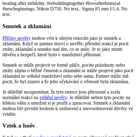
Smutek a zklamání
Příčiny nevěry
mohou vést k silným emocím jako je smutek a
zklamání. Když se partner dozví o nevěře, přírodní reakcí je pocit
ztráty, zklamání a smutku nad tím, co se stalo. Je to jako ztratit
důvěru a bezpečí, které bylo v manželství přítomné.
Smutek se může projevit ve formě pláče, pocitu prázdnoty nebo
ztráty zájmu o běžné činnosti a zklamání se může projevit jako pocit
zklamání ze selhání manželství nebo sebe sama. Partner může mít
pocit, že byl zrazen a že jeho očekávání o věrnosti byla zklamána.
Je důležité nezapomínat, že tyto emoce jsou přirozené a zcela
normální reakcí na
zjištění nevěry
. Je důležité nebrat tyto pocity na
lehkou váhu a umožnit si je prožít a zpracovat. Smutek a zklamání
mohou být prvním krokem k uzdravení a znovuobnovení důvěry ve
vztahu.
Vztek a hněv