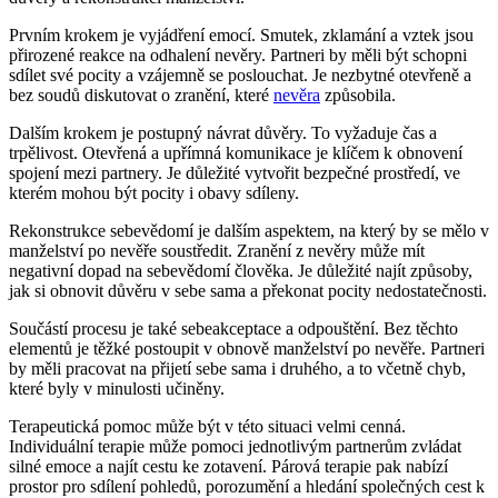
Prvním krokem je vyjádření emocí. Smutek, zklamání a vztek jsou
přirozené reakce na odhalení nevěry. Partneri by měli být schopni
sdílet své pocity a vzájemně se poslouchat. Je nezbytné otevřeně a
bez soudů diskutovat o zranění, které
nevěra
způsobila.
Dalším krokem je postupný návrat důvěry. To vyžaduje čas a
trpělivost. Otevřená a upřímná komunikace je klíčem k obnovení
spojení mezi partnery. Je důležité vytvořit bezpečné prostředí, ve
kterém mohou být pocity i obavy sdíleny.
Rekonstrukce sebevědomí je dalším aspektem, na který by se mělo v
manželství po nevěře soustředit. Zranění z nevěry může mít
negativní dopad na sebevědomí člověka. Je důležité najít způsoby,
jak si obnovit důvěru v sebe sama a překonat pocity nedostatečnosti.
Součástí procesu je také sebeakceptace a odpouštění. Bez těchto
elementů je těžké postoupit v obnově manželství po nevěře. Partneri
by měli pracovat na přijetí sebe sama i druhého, a to včetně chyb,
které byly v minulosti učiněny.
Terapeutická pomoc může být v této situaci velmi cenná.
Individuální terapie může pomoci jednotlivým partnerům zvládat
silné emoce a najít cestu ke zotavení. Párová terapie pak nabízí
prostor pro sdílení pohledů, porozumění a hledání společných cest k