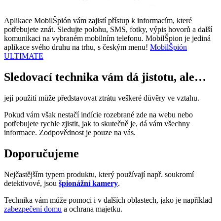
Aplikace MobilŠpión vám zajistí přístup k informacím, které
potřebujete znát. Sledujte polohu, SMS, fotky, výpis hovorů a další
komunikaci na vybraném mobilním telefonu. MobilŠpion je jediná
aplikace svého druhu na trhu, s českým menu!
MobilŠpión
ULTIMATE
Sledovací technika vám dá jistotu, ale…
její použití může představovat ztrátu veškeré důvěry ve vztahu.
Pokud vám však nestačí indície rozebrané zde na webu nebo
potřebujete rychle zjistit, jak to skutečně je, dá vám všechny
informace. Zodpovědnost je pouze na vás.
Doporučujeme
Nejčastějším typem produktu, který používají např. soukromí
detektivové, jsou
špionážní kamery
.
Technika vám může pomoci i v dalších oblastech, jako je například
zabezpečení domu
a ochrana majetku.