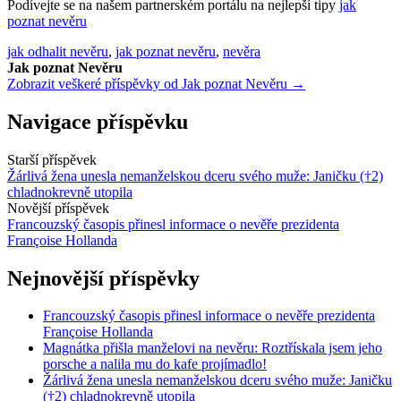
Podívejte se na našem partnerském portálu na nejlepší tipy
jak
poznat nevěru
jak odhalit nevěru
,
jak poznat nevěru
,
nevěra
Jak poznat Nevěru
Zobrazit veškeré příspěvky od Jak poznat Nevěru →
Navigace příspěvku
Starší příspěvek
Žárlivá žena unesla nemanželskou dceru svého muže: Janičku (†2)
chladnokrevně utopila
Novější příspěvek
Francouzský časopis přinesl informace o nevěře prezidenta
Françoise Hollanda
Nejnovější příspěvky
Francouzský časopis přinesl informace o nevěře prezidenta
Françoise Hollanda
Magnátka přišla manželovi na nevěru: Roztřískala jsem jeho
porsche a nalila mu do kafe projímadlo!
Žárlivá žena unesla nemanželskou dceru svého muže: Janičku
(†2) chladnokrevně utopila