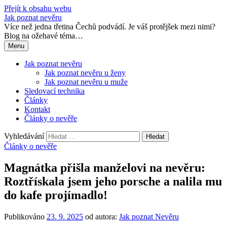
Přejít k obsahu webu
Jak poznat nevěru
Více než jedna třetina Čechů podvádí. Je váš protějšek mezi nimi?
Blog na ožehavé téma…
Menu
Jak poznat nevěru
Jak poznat nevěru u ženy
Jak poznat nevěru u muže
Sledovací technika
Články
Kontakt
Články o nevěře
Vyhledávání
Články o nevěře
Magnátka přišla manželovi na nevěru:
Roztřískala jsem jeho porsche a nalila mu
do kafe projímadlo!
Publikováno
23. 9. 2025
od autora:
Jak poznat Nevěru