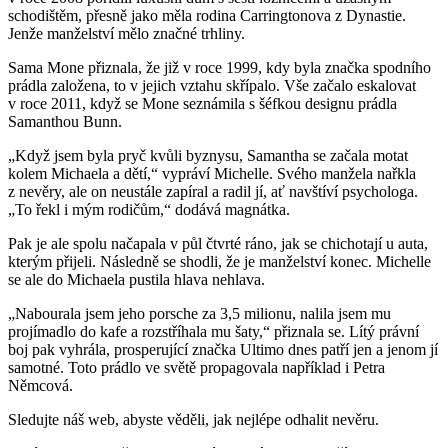
schodištěm, přesně jako měla rodina Carringtonova z Dynastie.
Jenže manželství mělo značné trhliny.
Sama Mone přiznala, že již v roce 1999, kdy byla značka spodního
prádla založena, to v jejich vztahu skřípalo. Vše začalo eskalovat
v roce 2011, když se Mone seznámila s šéfkou designu prádla
Samanthou Bunn.
„Když jsem byla pryč kvůli byznysu, Samantha se začala motat
kolem Michaela a dětí,“ vypráví Michelle. Svého manžela nařkla
z nevěry, ale on neustále zapíral a radil jí, ať navštíví psychologa.
„To řekl i mým rodičům,“ dodává magnátka.
Pak je ale spolu načapala v půl čtvrté ráno, jak se chichotají u auta,
kterým přijeli. Následně se shodli, že je manželství konec. Michelle
se ale do Michaela pustila hlava nehlava.
„Nabourala jsem jeho porsche za 3,5 milionu, nalila jsem mu
projímadlo do kafe a rozstříhala mu šaty,“ přiznala se. Lítý právní
boj pak vyhrála, prosperující značka Ultimo dnes patří jen a jenom jí
samotné. Toto prádlo ve světě propagovala například i Petra
Němcová.
Sledujte náš web, abyste věděli, jak nejlépe odhalit nevěru.