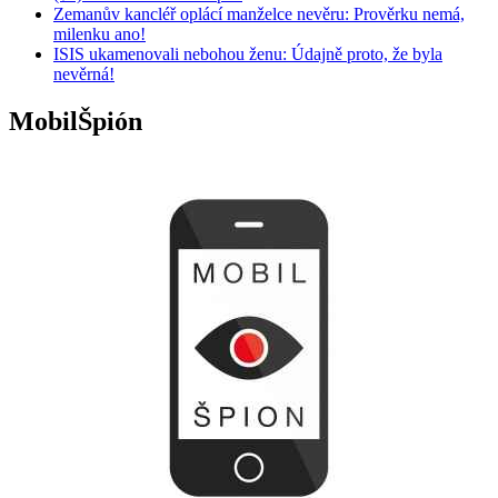
Zemanův kancléř oplácí manželce nevěru: Prověrku nemá,
milenku ano!
ISIS ukamenovali nebohou ženu: Údajně proto, že byla
nevěrná!
MobilŠpión