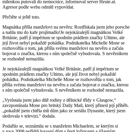
milenkou putovali do nemocnice, informoval server Heute.at.
Agresor podle webu odmítl vypovídat.
Přečtěte si ještě toto.
Magnátka přišla manželovi na nevěru: Roztřískala jsem jeho porsche
a nalila mu do kafe projímadlo!Je nejokázalejší magnátkou Velké
Británie, patří jí impérium se spodním prádlem značky Ultimo, ale
její život nebyl pokaždé pohádka. Podnikatelka Michelle Mone se
rozhovořila o tom, jak přišla svému manželovi na nevěru a začala
bojovat o značku, kterou s ním společně vybudovala. S nevěrníkem
se rozhodně nemazlila.
Je nejokázalejší magnátkou Velké Británie, patří jí impérium se
spodním prádlem značky Ultimo, ale její život nebyl pokaždé
pohádka. Podnikatelka Michelle Mone se rozhovořila o tom, jak
přišla svému manželovi na nevěru a začala bojovat o značku, kterou
s ním společně vybudovala. S nevěrníkem se rozhodně nemazlila.
„Vyrůstala jsem jako dítě rodiny z dělnické třídy v Glasgow,“
zavzpomínala Mone pro britský Daily Mail, který přinesl její příběh.
„pokaždé jsem chtěla mít dům jako ze seriálu Dynastie, který jsem
sledovala v televizi,“ dodala.
Podařilo se, seznámila se s manželem Michaelem, se kterým si
v roce 2008 pořídili luxusní dům s šesti ložnicemi a úžasným