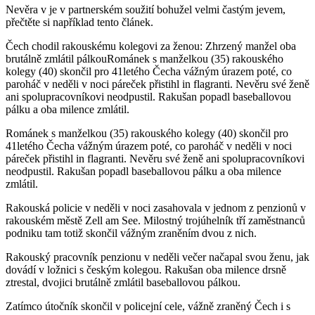
Nevěra v je v partnerském soužití bohužel velmi častým jevem,
přečtěte si například tento článek.
Čech chodil rakouskému kolegovi za ženou: Zhrzený manžel oba
brutálně zmlátil pálkouRománek s manželkou (35) rakouského
kolegy (40) skončil pro 41letého Čecha vážným úrazem poté, co
paroháč v neděli v noci páreček přistihl in flagranti. Nevěru své ženě
ani spolupracovníkovi neodpustil. Rakušan popadl baseballovou
pálku a oba milence zmlátil.
Románek s manželkou (35) rakouského kolegy (40) skončil pro
41letého Čecha vážným úrazem poté, co paroháč v neděli v noci
páreček přistihl in flagranti. Nevěru své ženě ani spolupracovníkovi
neodpustil. Rakušan popadl baseballovou pálku a oba milence
zmlátil.
Rakouská policie v neděli v noci zasahovala v jednom z penzionů v
rakouském městě Zell am See. Milostný trojúhelník tří zaměstnanců
podniku tam totiž skončil vážným zraněním dvou z nich.
Rakouský pracovník penzionu v neděli večer načapal svou ženu, jak
dovádí v ložnici s českým kolegou. Rakušan oba milence drsně
ztrestal, dvojici brutálně zmlátil baseballovou pálkou.
Zatímco útočník skončil v policejní cele, vážně zraněný Čech i s