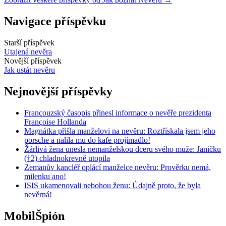
Navigace příspěvku
Starší příspěvek
Utajená nevěra
Novější příspěvek
Jak ustát nevěru
Nejnovější příspěvky
Francouzský časopis přinesl informace o nevěře prezidenta
Françoise Hollanda
Magnátka přišla manželovi na nevěru: Roztřískala jsem jeho
porsche a nalila mu do kafe projímadlo!
Žárlivá žena unesla nemanželskou dceru svého muže: Janičku
(†2) chladnokrevně utopila
Zemanův kancléř oplácí manželce nevěru: Prověrku nemá,
milenku ano!
ISIS ukamenovali nebohou ženu: Údajně proto, že byla
nevěrná!
MobilŠpión