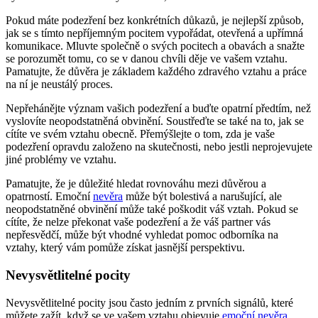
Pokud máte podezření bez konkrétních důkazů, je nejlepší způsob,
jak se s tímto nepříjemným pocitem vypořádat, otevřená a upřímná
komunikace. Mluvte společně o svých pocitech a obavách a snažte
se porozumět tomu, co se v danou chvíli děje ve vašem vztahu.
Pamatujte, že důvěra je základem každého zdravého vztahu a práce
na ní je neustálý proces.
Nepřehánějte význam vašich podezření a buďte opatrní předtím, než
vyslovíte neopodstatněná obvinění. Soustřeďte se také na to, jak se
cítíte ve svém vztahu obecně. Přemýšlejte o tom, zda je vaše
podezření opravdu založeno na skutečnosti, nebo jestli neprojevujete
jiné problémy ve vztahu.
Pamatujte, že je důležité hledat rovnováhu mezi důvěrou a
opatrností. Emoční
nevěra
může být bolestivá a narušující, ale
neopodstatněné obvinění může také poškodit váš vztah. Pokud se
cítíte, že nelze překonat vaše podezření a že váš partner vás
nepřesvědčí, může být vhodné vyhledat pomoc odborníka na
vztahy, který vám pomůže získat jasnější perspektivu.
Nevysvětlitelné pocity
Nevysvětlitelné pocity jsou často jedním z prvních signálů, které
můžete zažít, když se ve vašem vztahu objevuje
emoční nevěra
.