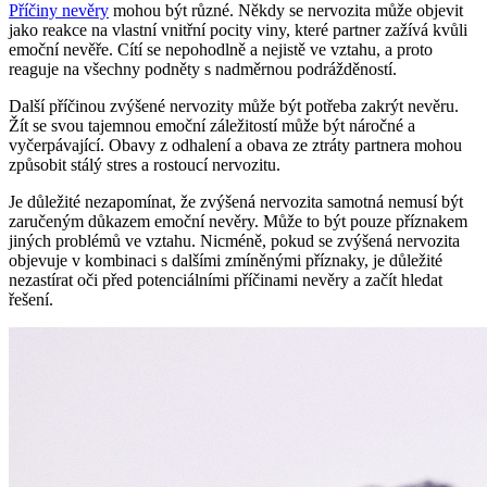
Příčiny nevěry
mohou být různé. Někdy se nervozita může objevit
jako reakce na vlastní vnitřní pocity viny, které partner zažívá kvůli
emoční nevěře. Cítí se nepohodlně a nejistě ve vztahu, a proto
reaguje na všechny podněty s nadměrnou podrážděností.
Další příčinou zvýšené nervozity může být potřeba zakrýt nevěru.
Žít se svou tajemnou emoční záležitostí může být náročné a
vyčerpávající. Obavy z odhalení a obava ze ztráty partnera mohou
způsobit stálý stres a rostoucí nervozitu.
Je důležité nezapomínat, že zvýšená nervozita samotná nemusí být
zaručeným důkazem emoční nevěry. Může to být pouze příznakem
jiných problémů ve vztahu. Nicméně, pokud se zvýšená nervozita
objevuje v kombinaci s dalšími zmíněnými příznaky, je důležité
nezastírat oči před potenciálními příčinami nevěry a začít hledat
řešení.