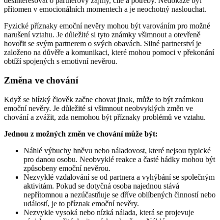
desinteresovat o partnerovy zájmy, cíle a potřeby. Nedokáže být
přítomen v emocionálních momentech a je neochotný naslouchat.
Fyzické příznaky emoční nevěry mohou být varováním pro možné
narušení vztahu. Je důležité si tyto známky všimnout a otevřeně
hovořit se svým partnerem o svých obavách. Silné partnerství je
založeno na důvěře a komunikaci, které mohou pomoci v překonání
obtíží spojených s emotivní nevěrou.
Změna ve chování
Když se blízký člověk začne chovat jinak, může to být známkou
emoční nevěry. Je důležité si všimnout neobvyklých změn ve
chování a zvážit, zda nemohou být příznaky problémů ve vztahu.
Jednou z možných změn ve chování může být:
Náhlé výbuchy hněvu nebo náladovost, které nejsou typické
pro danou osobu. Neobvyklé reakce a časté hádky mohou být
způsobeny emoční nevěrou.
Nezvyklé vzdalování se od partnera a vyhýbání se společným
aktivitám. Pokud se dotyčná osoba najednou stává
nepřítomnou a nezúčastňuje se dříve oblíbených činností nebo
událostí, je to příznak emoční nevěry.
Nezvykle vysoká nebo nízká nálada, která se projevuje