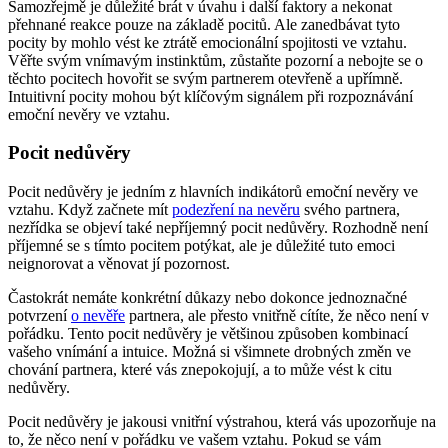
Samozřejmě je důležité brát v úvahu i další faktory a nekonat
přehnané reakce pouze na základě pocitů. Ale zanedbávat tyto
pocity by mohlo vést ke ztrátě emocionální spojitosti ve vztahu.
Věřte svým vnímavým instinktům, zůstaňte pozorní a nebojte se o
těchto pocitech hovořit se svým partnerem otevřeně a upřímně.
Intuitivní pocity mohou být klíčovým signálem při rozpoznávání
emoční nevěry ve vztahu.
Pocit nedůvěry
Pocit nedůvěry je jedním z hlavních indikátorů emoční nevěry ve
vztahu. Když začnete mít
podezření na nevěru
svého partnera,
nezřídka se objeví také nepříjemný pocit nedůvěry. Rozhodně není
příjemné se s tímto pocitem potýkat, ale je důležité tuto emoci
neignorovat a věnovat jí pozornost.
Častokrát nemáte konkrétní důkazy nebo dokonce jednoznačné
potvrzení
o nevěře
partnera, ale přesto vnitřně cítíte, že něco není v
pořádku. Tento pocit nedůvěry je většinou způsoben kombinací
vašeho vnímání a intuice. Možná si všimnete drobných změn ve
chování partnera, které vás znepokojují, a to může vést k citu
nedůvěry.
Pocit nedůvěry je jakousi vnitřní výstrahou, která vás upozorňuje na
to, že něco není v pořádku ve vašem vztahu. Pokud se vám