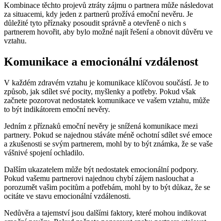
Kombinace těchto projevů ztráty zájmu o partnera může následovat
za situacemi, kdy jeden z partnerů prožívá emoční nevěru. Je
důležité tyto příznaky posoudit správně a otevřeně o nich s
partnerem hovořit, aby bylo možné najít řešení a obnovit důvěru ve
vztahu.
Komunikace a emocionální vzdálenost
V každém zdravém vztahu je komunikace klíčovou součástí. Je to
způsob, jak sdílet své pocity, myšlenky a potřeby. Pokud však
začnete pozorovat nedostatek komunikace ve vašem vztahu, může
to být indikátorem emoční nevěry.
Jedním z příznaků emoční nevěry je snížená komunikace mezi
partnery. Pokud se najednou stáváte méně ochotní sdílet své emoce
a zkušenosti se svým partnerem, mohl by to být známka, že se vaše
vášnivé spojení ochladilo.
Dalším ukazatelem může být nedostatek emocionální podpory.
Pokud vašemu partnerovi najednou chybí zájem naslouchat a
porozumět vašim pocitům a potřebám, mohl by to být důkaz, že se
ocitáte ve stavu emocionální vzdálenosti.
Nedůvěra a tajemství jsou dalšími faktory, které mohou indikovat