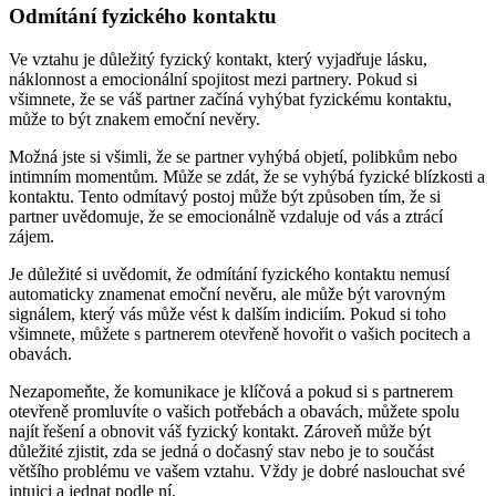
Odmítání fyzického kontaktu
Ve vztahu je důležitý fyzický kontakt, který vyjadřuje lásku,
náklonnost a emocionální spojitost mezi partnery. Pokud si
všimnete, že se váš partner začíná vyhýbat fyzickému kontaktu,
může to být znakem emoční nevěry.
Možná jste si všimli, že se partner vyhýbá objetí, polibkům nebo
intimním momentům. Může se zdát, že se vyhýbá fyzické blízkosti a
kontaktu. Tento odmítavý postoj může být způsoben tím, že si
partner uvědomuje, že se emocionálně vzdaluje od vás a ztrácí
zájem.
Je důležité si uvědomit, že odmítání fyzického kontaktu nemusí
automaticky znamenat emoční nevěru, ale může být varovným
signálem, který vás může vést k dalším indiciím. Pokud si toho
všimnete, můžete s partnerem otevřeně hovořit o vašich pocitech a
obavách.
Nezapomeňte, že komunikace je klíčová a pokud si s partnerem
otevřeně promluvíte o vašich potřebách a obavách, můžete spolu
najít řešení a obnovit váš fyzický kontakt. Zároveň může být
důležité zjistit, zda se jedná o dočasný stav nebo je to součást
většího problému ve vašem vztahu. Vždy je dobré naslouchat své
intuici a jednat podle ní.