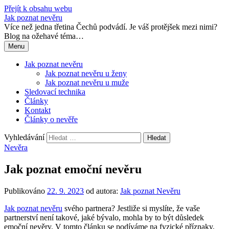
Přejít k obsahu webu
Jak poznat nevěru
Více než jedna třetina Čechů podvádí. Je váš protějšek mezi nimi?
Blog na ožehavé téma…
Menu
Jak poznat nevěru
Jak poznat nevěru u ženy
Jak poznat nevěru u muže
Sledovací technika
Články
Kontakt
Články o nevěře
Vyhledávání
Nevěra
Jak poznat emoční nevěru
Publikováno
22. 9. 2023
od autora:
Jak poznat Nevěru
Jak poznat nevěru
svého partnera? Jestliže si myslíte, že vaše
partnerství není takové, jaké bývalo, mohla by to být důsledek
emoční nevěry. V tomto článku se podíváme na fyzické příznaky,