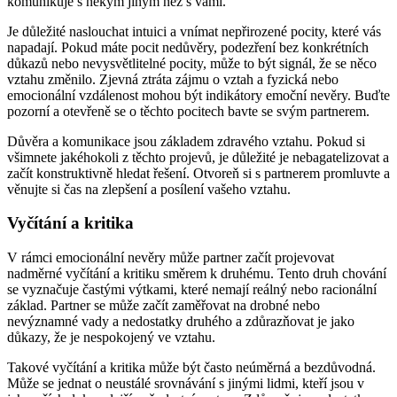
komunikuje s někým jiným než s vámi.
Je důležité naslouchat intuici a vnímat nepřirozené pocity, které vás
napadají. Pokud máte pocit nedůvěry, podezření bez konkrétních
důkazů nebo nevysvětlitelné pocity, může to být signál, že se něco
vztahu změnilo. Zjevná ztráta zájmu o vztah a fyzická nebo
emocionální vzdálenost mohou být indikátory emoční nevěry. Buďte
pozorní a otevřeně se o těchto pocitech bavte se svým partnerem.
Důvěra a komunikace jsou základem zdravého vztahu. Pokud si
všimnete jakéhokoli z těchto projevů, je důležité je nebagatelizovat a
začít konstruktivně hledat řešení. Otvoreň si s partnerem promluvte a
věnujte si čas na zlepšení a posílení vašeho vztahu.
Vyčítání a kritika
V rámci emocionální nevěry může partner začít projevovat
nadměrné vyčítání a kritiku směrem k druhému. Tento druh chování
se vyznačuje častými výtkami, které nemají reálný nebo racionální
základ. Partner se může začít zaměřovat na drobné nebo
nevýznamné vady a nedostatky druhého a zdůrazňovat je jako
důkazy, že je nespokojený ve vztahu.
Takové vyčítání a kritika může být často neúměrná a bezdůvodná.
Může se jednat o neustálé srovnávání s jinými lidmi, kteří jsou v