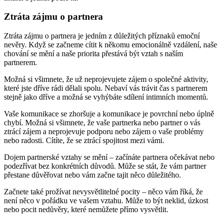
Ztráta zájmu o partnera
Ztráta zájmu o partnera je jedním z důležitých příznaků emoční
nevěry. Když se začneme cítit k někomu emocionálně vzdálení, naše
chování se mění a naše priorita přestává být vztah s naším
partnerem.
Možná si všimnete, že už neprojevujete zájem o společné aktivity,
které jste dříve rádi dělali spolu. Nebaví vás trávit čas s partnerem
stejně jako dříve a možná se vyhýbáte sdílení intimních momentů.
Vaše komunikace se zhoršuje a komunikace je povrchní nebo úplně
chybí. Možná si všimnete, že vaše partnerka nebo partner o vás
ztrácí zájem a neprojevuje podporu nebo zájem o vaše problémy
nebo radosti. Cítíte, že se ztrácí spojitost mezi vámi.
Dojem partnerské vztahy se mění – začínáte partnera očekávat nebo
podezřívat bez konkrétních důvodů. Může se stát, že vám partner
přestane důvěřovat nebo vám začne tajit něco důležitého.
Začnete také prožívat nevysvětlitelné pocity – něco vám říká, že
není něco v pořádku ve vašem vztahu. Může to být neklid, úzkost
nebo pocit nedůvěry, které nemůžete přímo vysvětlit.