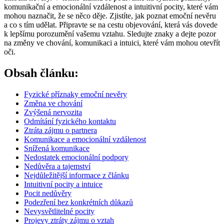
komunikační a emocionální vzdálenost a intuitivní pocity, které vám
mohou naznačit, že se něco děje. Zjistíte, jak poznat emoční nevěru
a co s tím udělat. Připravte se na cestu objevování, která vás dovede
k lepšímu porozumění vašemu vztahu. Sledujte znaky a dejte pozor
na změny ve chování, komunikaci a intuici, které vám mohou otevřít
oči.
Obsah článku:
Fyzické příznaky emoční nevěry
Změna ve chování
Zvýšená nervozita
Odmítání fyzického kontaktu
Ztráta zájmu o partnera
Komunikace a emocionální vzdálenost
Snížená komunikace
Nedostatek emocionální podpory
Nedůvěra a tajemství
Nejdůležitější informace z článku
Intuitivní pocity a intuice
Pocit nedůvěry
Podezření bez konkrétních důkazů
Nevysvětlitelné pocity
Projevy ztráty zájmu o vztah