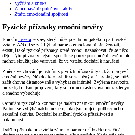
Vyčítání a kritika
Zanedbávání společných aktivit
Ztráta emocionální spojitosti
Fyzické příznaky emoční nevěry
Emoční
nevěra
je stav, který může postihnout jakékoli partnerské
vztahy. Ačkoli se zdá být primárně o emocionální přetíženosti,
existují také fyzické příznaky, které mohou naznačovat, že se něco
děje. Tyto příznaky nejsou specifické pouze pro emoční nevěru, ale
mohou sloužit jako varování, že ve vztahu dochází k narušení.
Změna ve chování je jedním z prvních příznaků fyzických projevů
emoční nevěry. Někdo, kdo byl dříve zasněný a láskyplný, se může
začít chovat distancovaně a vyhýbat se intimitě. Zvýšená nervozita
může být dalším projevem, kdy se partner často stává podrážděným
a snadno vybuchuje.
Odmítání fyzického kontaktu je dalším známkou emoční nevěry.
Partner se vyhýbá náklonnostem, jako jsou objetí, polibky nebo
sexuální aktivita. Dochází ke snížení fyzické přitažlivosti a
náklonnosti.
Dalším příznakem je ztráta zájmu o partnera. Člověk se začíná