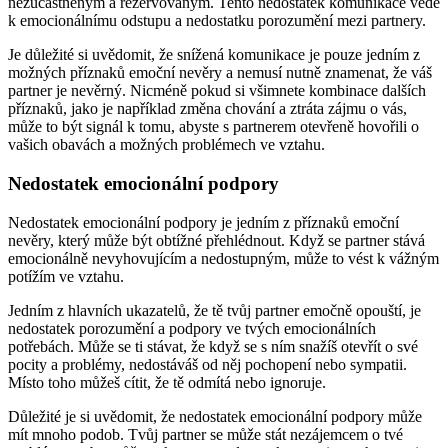
nezúčastněným a rezervovaným. Tento nedostatek komunikace vede
k emocionálnímu odstupu a nedostatku porozumění mezi partnery.
Je důležité si uvědomit, že snížená komunikace je pouze jedním z
možných příznaků emoční nevěry a nemusí nutně znamenat, že váš
partner je nevěrný. Nicméně pokud si všimnete kombinace dalších
příznaků, jako je například změna chování a ztráta zájmu o vás,
může to být signál k tomu, abyste s partnerem otevřeně hovořili o
vašich obavách a možných problémech ve vztahu.
Nedostatek emocionální podpory
Nedostatek emocionální podpory je jedním z příznaků emoční
nevěry, který může být obtížné přehlédnout. Když se partner stává
emocionálně nevyhovujícím a nedostupným, může to vést k vážným
potížím ve vztahu.
Jedním z hlavních ukazatelů, že tě tvůj partner emočně opouští, je
nedostatek porozumění a podpory ve tvých emocionálních
potřebách. Může se ti stávat, že když se s ním snažíš otevřít o své
pocity a problémy, nedostáváš od něj pochopení nebo sympatii.
Místo toho můžeš cítit, že tě odmítá nebo ignoruje.
Důležité je si uvědomit, že nedostatek emocionální podpory může
mít mnoho podob. Tvůj partner se může stát nezájemcem o tvé