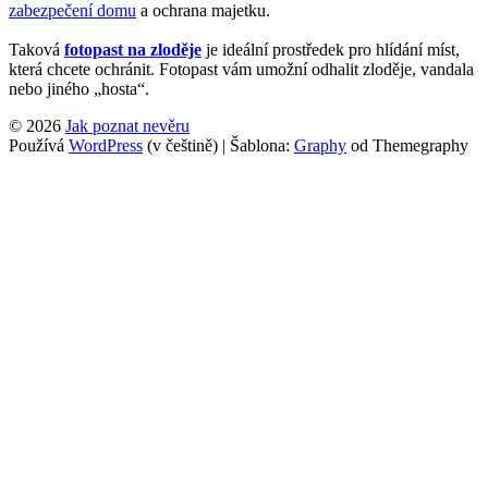
zabezpečení domu
a ochrana majetku.
Taková
fotopast na zloděje
je ideální prostředek pro hlídání míst,
která chcete ochránit. Fotopast vám umožní odhalit zloděje, vandala
nebo jiného „hosta“.
© 2026
Jak poznat nevěru
Používá
WordPress
(v češtině)
|
Šablona:
Graphy
od Themegraphy