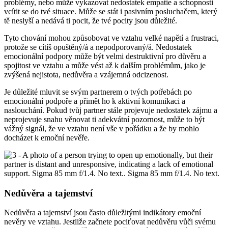
problémy, nebo může vykazovat nedostatek empatie a schopnosti
vcítit se do tvé situace. Může se stát i pasivním posluchačem, který
tě neslyší a nedává ti pocit, že tvé pocity jsou důležité.
Tyto chování mohou způsobovat ve vztahu velké napětí a frustraci,
protože se cítíš opuštěný/á a nepodporovaný/á. Nedostatek
emocionální podpory může být velmi destruktivní pro důvěru a
spojitost ve vztahu a může vést až k dalším problémům, jako je
zvýšená nejistota, nedůvěra a vzájemná odcizenost.
Je důležité mluvit se svým partnerem o tvých potřebách po
emocionální podpoře a přimět ho k aktivní komunikaci a
naslouchání. Pokud tvůj partner stále projevuje nedostatek zájmu a
neprojevuje snahu věnovat ti adekvátní pozornost, může to být
vážný signál, že ve vztahu není vše v pořádku a že by mohlo
docházet k emoční nevěře.
Nedůvěra a tajemství
Nedůvěra a tajemství jsou často důležitými indikátory emoční
nevěry ve vztahu. Jestliže začnete pociťovat nedůvěru vůči svému