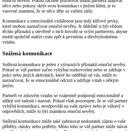
emoční nevěru. Pokud začnete pozorovat snahu partnera utajovat
něco nebo pokusy skrýt svou komunikaci s jinými lidmi, je to
varovné znamení, že se něco děje za vašimi zády.
Komunikace a emocionální vzdálenost jsou tedy klíčové prvky,
které mohou naznačovat emoční nevěru. Je důležité si být vědom
těchto příznaků a otevřeně o nich hovořit se svým partnerem, abyste
mohli společně nalézt cestu zpět k pevnému a důvěryhodnému
vztahu.
Snížená komunikace
Snížená komunikace je jeden z výrazných příznaků emoční nevěry.
Pokud se váš partner začne vyhýbat rozhovorům nebo se zdržuje v
práci nebo jiných aktivitách, které ho oddělují od vás, může to
naznačovat, že se emocionálně odcizil a udržuje vztah s někým
jiným.
Partneři ve zdravém vztahu se vzájemně podporují emocionálně a
sdílejí své radosti i starosti. Pokud však pozorujete, že se váš partner
vyhýbá komunikaci, neodpovídá na vaše zprávy nebo je váhavý v
odpovědích, může to být známkou emoční nevěry.
Snížená komunikace může také zahrnovat nedostatek zájmu o vaše
příběhy, otázky nebo potřeby. Místo toho se váš partner může stávat