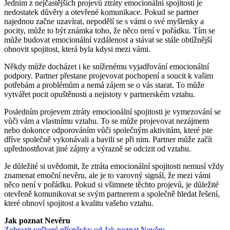
Jedním z nejčastějších projevů ztráty emocionální spojitosti je
nedostatek důvěry a otevřené komunikace. Pokud se partner
najednou začne uzavírat, nepodělí se s vámi o své myšlenky a
pocity, může to být známka toho, že něco není v pořádku. Tím se
může budovat emocionální vzdálenost a stávat se stále obtížnější
obnovit spojitost, která byla kdysi mezi vámi.
Někdy může docházet i ke sníženému vyjadřování emocionální
podpory. Partner přestane projevovat pochopení a soucit k vašim
potřebám a problémům a nemá zájem se o vás starat. To může
vytvářet pocit opuštěnosti a nejistoty v partnerském vztahu.
Posledním projevem ztráty emocionální spojitosti je vymezování se
vůči vám a vlastnímu vztahu. To se může projevovat nezájmem
nebo dokonce odporováním vůči společným aktivitám, které jste
dříve společně vykonávali a bavili se při nim. Partner může začít
upřednostňovat jiné zájmy a výrazně se odcizit od vztahu.
Je důležité si uvědomit, že ztráta emocionální spojitosti nemusí vždy
znamenat emoční nevěru, ale je to varovný signál, že mezi vámi
něco není v pořádku. Pokud si všimnete těchto projevů, je důležité
otevřeně komunikovat se svým partnerem a společně hledat řešení,
které obnoví spojitost a kvalitu vašeho vztahu.
Jak poznat Nevěru
Zobrazit veškeré příspěvky od Jak poznat Nevěru →