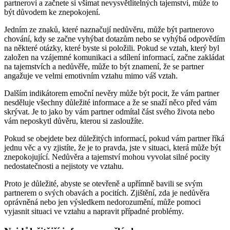
partnerovi a začnete si všímat nevysvětlitelných tajemství, může to
být důvodem ke znepokojení.
Jedním ze znaků, které naznačují nedůvěru, může být partnerovo
chování, kdy se začne vyhýbat dotazům nebo se vyhýbá odpovědím
na některé otázky, které byste si položili. Pokud se vztah, který byl
založen na vzájemné komunikaci a sdílení informací, začne zakládat
na tajemstvích a nedůvěře, může to být znamení, že se partner
angažuje ve velmi emotivním vztahu mimo váš vztah.
Dalším indikátorem emoční nevěry může být pocit, že vám partner
nesděluje všechny důležité informace a že se snaží něco před vám
skrývat. Je to jako by vám partner odmítal část svého života nebo
vám neposkytl důvěru, kterou si zasloužíte.
Pokud se obejdete bez důležitých informací, pokud vám partner říká
jednu věc a vy zjistíte, že je to pravda, jste v situaci, která může být
znepokojující. Nedůvěra a tajemství mohou vyvolat silné pocity
nedostatečnosti a nejistoty ve vztahu.
Proto je důležité, abyste se otevřeně a upřímně bavili se svým
partnerem o svých obavách a pocitích. Zjištění, zda je nedůvěra
oprávněná nebo jen výsledkem nedorozumění, může pomoci
vyjasnit situaci ve vztahu a napravit případné problémy.