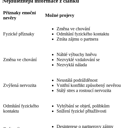
Nejdůležitější informace z článku
Příznaky emoční
Možné projevy
nevěry
Změna ve chování
Fyzické příznaky
Odmítání fyzického kontaktu
Ztráta zájmu o partnera
Náhlé výbuchy hněvu
Změna ve chování
Nezvyklé vzdalování se
Nezvyklá nálada
Neustálá podrážděnost
Zvýšená nervozita
Vnitřní konflikt způsobený nevěrou
Stálý stres a rostoucí nervozita
Odmítání fyzického
Vyhýbání se objetí, polibkům
kontaktu
Snížení fyzické přitažlivosti
Desinterese o partnerovy zájmy