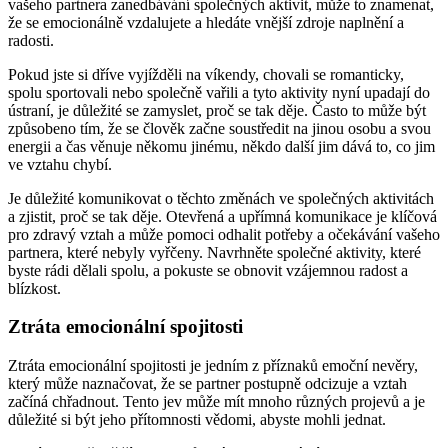
vašeho partnera zanedbávání společných aktivit, může to znamenat,
že se emocionálně vzdalujete a hledáte vnější zdroje naplnění a
radosti.
Pokud jste si dříve vyjížděli na víkendy, chovali se romanticky,
spolu sportovali nebo společně vařili a tyto aktivity nyní upadají do
ústraní, je důležité se zamyslet, proč se tak děje. Často to může být
způsobeno tím, že se člověk začne soustředit na jinou osobu a svou
energii a čas věnuje někomu jinému, někdo další jim dává to, co jim
ve vztahu chybí.
Je důležité komunikovat o těchto změnách ve společných aktivitách
a zjistit, proč se tak děje. Otevřená a upřímná komunikace je klíčová
pro zdravý vztah a může pomoci odhalit potřeby a očekávání vašeho
partnera, které nebyly vyřčeny. Navrhněte společné aktivity, které
byste rádi dělali spolu, a pokuste se obnovit vzájemnou radost a
blízkost.
Ztráta emocionální spojitosti
Ztráta emocionální spojitosti je jedním z příznaků emoční nevěry,
který může naznačovat, že se partner postupně odcizuje a vztah
začíná chřadnout. Tento jev může mít mnoho různých projevů a je
důležité si být jeho přítomnosti vědomi, abyste mohli jednat.