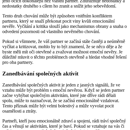
jeho očích dokonalejší než vlastní partner. Zdůrazňuje nedostatky a
nedostatky druhého s cílem ho zranit a snížit jeho sebevědomí.
Tento druh chování může být způsoben vnitřním konfliktem
partnera, který se snaží překonat pocit viny kvůli emocionální
nevěře. Vyčítání a kritika slouží jako mechanismus obrany a snaha o
odvedení pozornosti od vlastního nevěrného chování.
Pokud si všimnete, že váš partner se začíná stále častěji a neúměrně
vyčítat a kritizovat, mohlo by to být znamení, že se něco děje a že
byste měli mít oči otevřené a zvažovat možnost emoční nevěry. Je
důležité mluvit o těchto problémech otevřeně a hledat vhodné řešení
pro oba partnery.
Zanedbávání společných aktivit
Zanedbávání společných aktivit je jeden z jasných signálů, že ve
vztahu může být problém s emoční nevěrou. Když se jeden partner
začne vyhýbat společným aktivitám, které jste dříve rádi dělali
spolu, může to naznačovat, že se začíná emocionálně vzdalovat.
Tento příznak může být velmi bolestivý a může vyvolat pocit
osamělosti a ztráty.
Partneři, kteří jsou emocionálně zdraví a spojeni, rádi tráví společný
čas a věnují se aktivitám, které je baví. Pokud se vztahuje na vás či