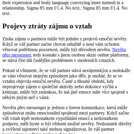
Projevy ztráty zájmu o vztah
Ztráta zájmu o partnera může být jedním z projevů emoční nevěry.
Když se váš partner začne chovat odtažitě a není vám ochoten
věnovat potřebnou pozornost, může být důvodem nevěra.
Nevěra
přes messenger
, tedy kontakt s jinou osobou skrze online platformy,
se stává čím dál častějším problémem v moderních vztazích.
Pokud si všimnete, že se váš partner stává nezájemským a nedokáže
se vám věnovat stejným způsobem jako dřív, je možné, že se ve
vztahu objevila emoční nevěra. Časté a dlouhé období, kdy
neprojevuje zájem o společné aktivity nebo dokonce vyčítá a
kritizuje, může být známkou, že má jiné emoce stále více spojené s
někým jiným než s vámi.
Nevěra přes messenger je jednou z forem komunikace, která může
způsobovat ztrátu emocionální spojitosti mezi partnery. Když začne
váš vztah trpět nedostatkem vypořádání emocí a nedostatkem
podpory, měli byste si být vědomi možné nevěry. Nedostatek důvěry
a zvýšené tajemství také mohou signalizovat, že váš partner