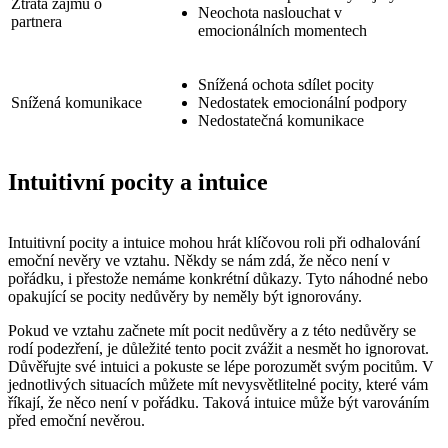
Ztráta zájmu o
Neochota naslouchat v
partnera
emocionálních momentech
Snížená ochota sdílet pocity
Snížená komunikace
Nedostatek emocionální podpory
Nedostatečná komunikace
Intuitivní pocity a intuice
Intuitivní pocity a intuice mohou hrát klíčovou roli při odhalování
emoční nevěry ve vztahu. Někdy se nám zdá, že něco není v
pořádku, i přestože nemáme konkrétní důkazy. Tyto náhodné nebo
opakující se pocity nedůvěry by neměly být ignorovány.
Pokud ve vztahu začnete mít pocit nedůvěry a z této nedůvěry se
rodí podezření, je důležité tento pocit zvážit a nesmět ho ignorovat.
Důvěřujte své intuici a pokuste se lépe porozumět svým pocitům. V
jednotlivých situacích můžete mít nevysvětlitelné pocity, které vám
říkají, že něco není v pořádku. Taková intuice může být varováním
před emoční nevěrou.