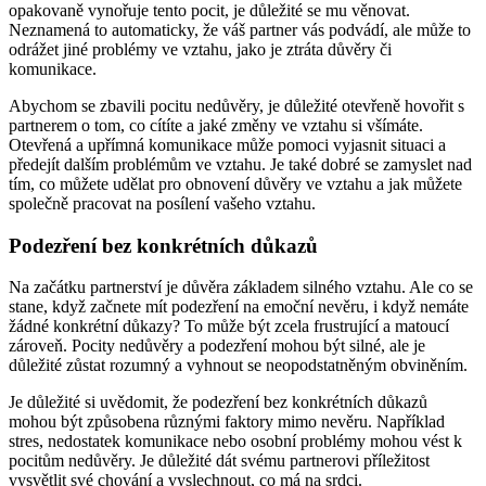
opakovaně vynořuje tento pocit, je důležité se mu věnovat.
Neznamená to automaticky, že váš partner vás podvádí, ale může to
odrážet jiné problémy ve vztahu, jako je ztráta důvěry či
komunikace.
Abychom se zbavili pocitu nedůvěry, je důležité otevřeně hovořit s
partnerem o tom, co cítíte a jaké změny ve vztahu si všímáte.
Otevřená a upřímná komunikace může pomoci vyjasnit situaci a
předejít dalším problémům ve vztahu. Je také dobré se zamyslet nad
tím, co můžete udělat pro obnovení důvěry ve vztahu a jak můžete
společně pracovat na posílení vašeho vztahu.
Podezření bez konkrétních důkazů
Na začátku partnerství je důvěra základem silného vztahu. Ale co se
stane, když začnete mít podezření na emoční nevěru, i když nemáte
žádné konkrétní důkazy? To může být zcela frustrující a matoucí
zároveň. Pocity nedůvěry a podezření mohou být silné, ale je
důležité zůstat rozumný a vyhnout se neopodstatněným obviněním.
Je důležité si uvědomit, že podezření bez konkrétních důkazů
mohou být způsobena různými faktory mimo nevěru. Například
stres, nedostatek komunikace nebo osobní problémy mohou vést k
pocitům nedůvěry. Je důležité dát svému partnerovi příležitost
vysvětlit své chování a vyslechnout, co má na srdci.