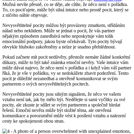
Možná nevíte přesně, co se děje, ale cítíte, že něco není v pořádku.
To, co pociťujete, může být silná intuice nebo prostě pocit, který se
z ničeho náhle objevuje.
Nevysvětlitelné pocity můžou být provázeny zmatkem, střídáním
nálad nebo neklidem. Může se jednat o pocit, že vás partner
nějakým způsobem zanedbává nebo neposkytuje vám tolik
emocionální podpory, jakou byste očekávali. Tyto pocity bývají
obvykle hluboko zakořeněny a nelze je snadno přehlédnout.
Pokud začnete mít pocit nedůvěry, přestože nemáte žádné konkrétní
důkazy, může to být také známka emoční nevěry. Vaše intuice vám
může dávat najevo, že něco není v pořádku a i když vám váš partner
říká, že je vše v pořádku, vy se nedokážete zbavit podezření. Tento
pocit je důležité nezanedbat a otevřeně komunikovat se svým
partnerem o svých nevysvětlitelných pocitech.
Nevysvětlitelné pocity jsou silným signálem, že něco ve vašem
vztahu není tak, jak by mělo být. Nedělejte si sami vyčítky za své
pocity, ale zkuste je sdílet se svým partnerem a společně hledat
řešení. Emoční nevěra může být složité téma, ale otevřená
komunikace a porozumění může vést k posílení vztahu a nalezení
cesty ke spokojenosti obou stran.