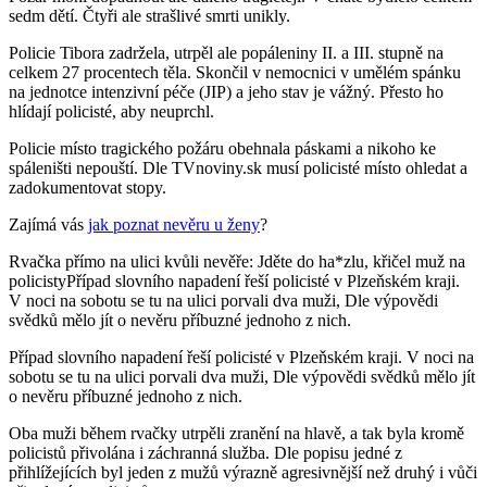
sedm dětí. Čtyři ale strašlivé smrti unikly.
Policie Tibora zadržela, utrpěl ale popáleniny II. a III. stupně na
celkem 27 procentech těla. Skončil v nemocnici v umělém spánku
na jednotce intenzivní péče (JIP) a jeho stav je vážný. Přesto ho
hlídají policisté, aby neuprchl.
Policie místo tragického požáru obehnala páskami a nikoho ke
spáleništi nepouští. Dle TVnoviny.sk musí policisté místo ohledat a
zadokumentovat stopy.
Zajímá vás
jak poznat nevěru u ženy
?
Rvačka přímo na ulici kvůli nevěře: Jděte do ha*zlu, křičel muž na
policistyPřípad slovního napadení řeší policisté v Plzeňském kraji.
V noci na sobotu se tu na ulici porvali dva muži, Dle výpovědi
svědků mělo jít o nevěru příbuzné jednoho z nich.
Případ slovního napadení řeší policisté v Plzeňském kraji. V noci na
sobotu se tu na ulici porvali dva muži, Dle výpovědi svědků mělo jít
o nevěru příbuzné jednoho z nich.
Oba muži během rvačky utrpěli zranění na hlavě, a tak byla kromě
policistů přivolána i záchranná služba. Dle popisu jedné z
přihlížejících byl jeden z mužů výrazně agresivnější než druhý i vůči