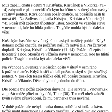
Muž zapálil chatu s dětmi?! Kristýnka, Kristiánek a Viktorka (†1–
†4) zahynuli v plamenechKošickým hasičům se v úterý ráno naskytl
strašlivý pohled. Když dohasili požár chatrče, na požářišti našli tři
mrtvá těla. Na žárlivost doplatila Kristýna, Kristián a Viktorie (†1–
†4). Požár měl způsobit třicetiletý Tibor. Skončil ve vážném stavu
v nemocnici, kde ho hlídá policie. Tragédie mohla být ale daleko
větší!
Košickým hasičům se v úterý ráno naskytl strašlivý pohled. Když
dohasili požár chatrče, na požářišti našli tři mrtvá těla. Na žárlivost
doplatila Kristýna, Kristián a Viktorie (†1–†4). Požár měl způsobit
třicetiletý Tibor. Skončil ve vážném stavu v nemocnici, kde ho hlídá
policie. Tragédie mohla být ale daleko větší!
Na východě Slovenska v Košicích došlo v úterý v osm ráno
k požáru chatrče. Když hasiči zdolali požár, naskytl se jim strašlivý
pohled. V troskách ležela tělíčka dětí. Při požáru zemřela Kristýna,
Kristián a Viktorie. Dětem bylo od jednoho do tří let.
Dle policie byl požár způsoben úmyslně! Dle serveru TVnoviny.sk
za požár může přítel matky dětí, Tibor (30). Ten měl oheň založit
kvůli svému přesvědčení, že mu partnerka byla nevěrná.
V době požáru ale nebyla matka doma, odběhla si totiž na kávu.
Požár mohl dopadnout ale daleko tragičtěji. V chatě bydlelo celkem