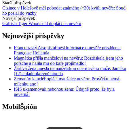
Starší příspěvek
Cizinec v Holešově měl pobodat známého (†30) kvůli nevěře: Soud
ho poslal do vazby
Novější příspěvek
Golfista Tiger Woods dál doplácí na nevěru
Nejnovější příspěvky
Francouzský časopis přinesl informace o nevěře prezidenta
Françoise Hollanda
Magnátka přišla manželovi na nevěru: Roztřískala jsem jeho
porsche a nalila mu do kafe projímadlo!
Žárlivá žena unesla nemanželskou dceru svého muže: Janičku
(†2) chladnokrevně utopila
Zemanův kancléř oplácí manželce nevěru: Prověrku nemá,
milenku ano!
ISIS ukamenovali nebohou ženu: Údajně proto, že byla
nevěrná!
MobilŠpión