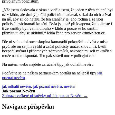
přivolaným policistům.
„Vše jsem sledovala z okna a viděla jsem, že jeden z těch chlapů byl
už v klidu, ale druhý pořád policistům nadával, strkal do nich a řval
na ně, aby šli do hajzlu, že ten zraněný je jeho rodina a že jsou
policisté i záchranáři kreténi. Byla jsem až překvapena, že policisté i
ti ze sanitky byli velmi dlouho v klidu a pouze se ho snažili
přemluvit, aby se uklidnil,“ řekla žena pro server krimi-plzen.cz.
Dle ní se ho dokonce skupina kamarádů pokoušela odvést z místa
pryč, ale on se jim vytrhl a začal policisty urážet znovu. Ti, kvůli
bezpečí svému i přítomných zdravotníků, nakonec museli zakročit a
muže na zemi spoutat. Ten pak strávil noc v policejní cele
Na našem webu najdete zaručené tipy jak odhalit nevěru.
Podívejte se na našem partnerském portálu na nejlepší tipy
jak
poznat nevěru
jak odhalit nevěru
,
jak poznat nevěru
,
nevěra
Jak poznat Nevěru
Zobrazit veškeré příspěvky od Jak poznat Nevěru →
Navigace příspěvku