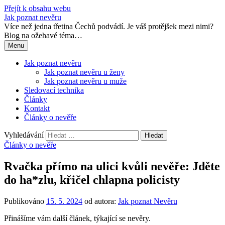
Přejít k obsahu webu
Jak poznat nevěru
Více než jedna třetina Čechů podvádí. Je váš protějšek mezi nimi?
Blog na ožehavé téma…
Menu
Jak poznat nevěru
Jak poznat nevěru u ženy
Jak poznat nevěru u muže
Sledovací technika
Články
Kontakt
Články o nevěře
Vyhledávání
Články o nevěře
Rvačka přímo na ulici kvůli nevěře: Jděte
do ha*zlu, křičel chlapna policisty
Publikováno
15. 5. 2024
od autora:
Jak poznat Nevěru
Přinášíme vám další článek, týkající se nevěry.