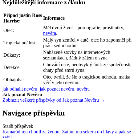
Nejdůležitější informace z článku
Případ justin Ross
Informace
Harrise:
Měl dvojí život – pornografie, prostitutky,
Otec:
nevěra
.
Malý syn zemřel v autě, otec ho zapomněl při
Tragická událost:
práci sedm hodin.
Naházené stovky na internetových
Důkazy:
seznamkách, žádný zájem o syna.
Chování otce, neobvyklý únik ze společnosti,
Detekce:
chaty před smrtí syna.
Otec tvrdil, že šlo o tragickou nehodu, matka
Obhajoba:
věří v jeho nevinu.
jak odhalit nevěru
,
jak poznat nevěru
,
nevěra
Jak poznat Nevěru
Zobrazit veškeré příspěvky od Jak poznat Nevěru →
Navigace příspěvku
Starší příspěvek
Kamarád mu chodil za ženou: Zatnul mu sekeru do hlavy a pak se
zabil