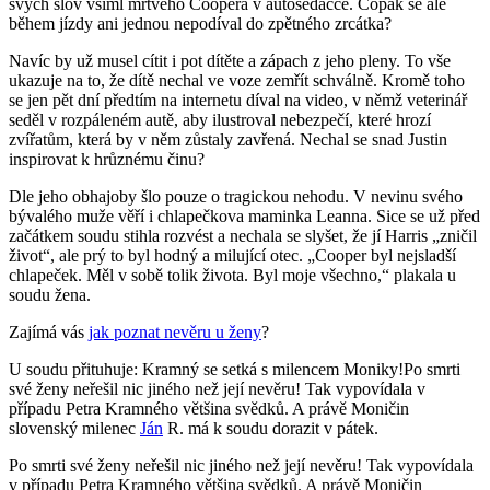
svých slov všiml mrtvého Coopera v autosedačce. Copak se ale
během jízdy ani jednou nepodíval do zpětného zrcátka?
Navíc by už musel cítit i pot dítěte a zápach z jeho pleny. To vše
ukazuje na to, že dítě nechal ve voze zemřít schválně. Kromě toho
se jen pět dní předtím na internetu díval na video, v němž veterinář
seděl v rozpáleném autě, aby ilustroval nebezpečí, které hrozí
zvířatům, která by v něm zůstaly zavřená. Nechal se snad Justin
inspirovat k hrůznému činu?
Dle jeho obhajoby šlo pouze o tragickou nehodu. V nevinu svého
bývalého muže věří i chlapečkova maminka Leanna. Sice se už před
začátkem soudu stihla rozvést a nechala se slyšet, že jí Harris „zničil
život“, ale prý to byl hodný a milující otec. „Cooper byl nejsladší
chlapeček. Měl v sobě tolik života. Byl moje všechno,“ plakala u
soudu žena.
Zajímá vás
jak poznat nevěru u ženy
?
U soudu přituhuje: Kramný se setká s milencem Moniky!Po smrti
své ženy neřešil nic jiného než její nevěru! Tak vypovídala v
případu Petra Kramného většina svědků. A právě Moničin
slovenský milenec
Ján
R. má k soudu dorazit v pátek.
Po smrti své ženy neřešil nic jiného než její nevěru! Tak vypovídala
v případu Petra Kramného většina svědků. A právě Moničin