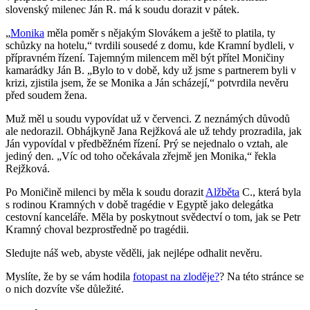
slovenský milenec Ján R. má k soudu dorazit v pátek.
„
Monika
měla poměr s nějakým Slovákem a ještě to platila, ty
schůzky na hotelu,“ tvrdili sousedé z domu, kde Kramní bydleli, v
přípravném řízení. Tajemným milencem měl být přítel Moničiny
kamarádky Ján B. „Bylo to v době, kdy už jsme s partnerem byli v
krizi, zjistila jsem, že se Monika a Ján scházejí,“ potvrdila nevěru
před soudem žena.
Muž měl u soudu vypovídat už v červenci. Z neznámých důvodů
ale nedorazil. Obhájkyně Jana Rejžková ale už tehdy prozradila, jak
Ján vypovídal v předběžném řízení. Prý se nejednalo o vztah, ale
jediný den. „Víc od toho očekávala zřejmě jen Monika,“ řekla
Rejžková.
Po Moničině milenci by měla k soudu dorazit
Alžběta
C., která byla
s rodinou Kramných v době tragédie v Egyptě jako delegátka
cestovní kanceláře. Měla by poskytnout svědectví o tom, jak se Petr
Kramný choval bezprostředně po tragédii.
Sledujte náš web, abyste věděli, jak nejlépe odhalit nevěru.
Myslíte, že by se vám hodila
fotopast na zloděje?
? Na této stránce se
o nich dozvíte vše důležité.