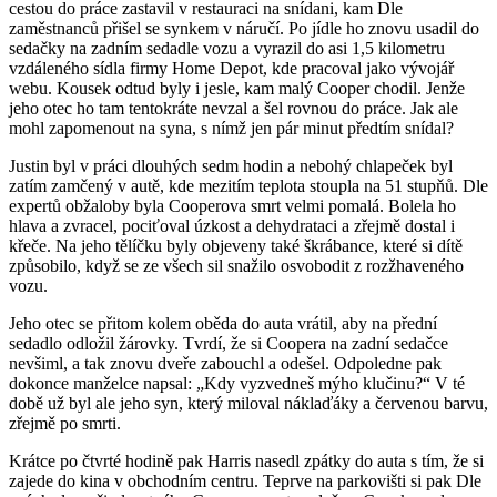
cestou do práce zastavil v restauraci na snídani, kam Dle
zaměstnanců přišel se synkem v náručí. Po jídle ho znovu usadil do
sedačky na zadním sedadle vozu a vyrazil do asi 1,5 kilometru
vzdáleného sídla firmy Home Depot, kde pracoval jako vývojář
webu. Kousek odtud byly i jesle, kam malý Cooper chodil. Jenže
jeho otec ho tam tentokráte nevzal a šel rovnou do práce. Jak ale
mohl zapomenout na syna, s nímž jen pár minut předtím snídal?
Justin byl v práci dlouhých sedm hodin a nebohý chlapeček byl
zatím zamčený v autě, kde mezitím teplota stoupla na 51 stupňů. Dle
expertů obžaloby byla Cooperova smrt velmi pomalá. Bolela ho
hlava a zvracel, pociťoval úzkost a dehydrataci a zřejmě dostal i
křeče. Na jeho tělíčku byly objeveny také škrábance, které si dítě
způsobilo, když se ze všech sil snažilo osvobodit z rozžhaveného
vozu.
Jeho otec se přitom kolem oběda do auta vrátil, aby na přední
sedadlo odložil žárovky. Tvrdí, že si Coopera na zadní sedačce
nevšiml, a tak znovu dveře zabouchl a odešel. Odpoledne pak
dokonce manželce napsal: „Kdy vyzvedneš mýho klučinu?“ V té
době už byl ale jeho syn, který miloval náklaďáky a červenou barvu,
zřejmě po smrti.
Krátce po čtvrté hodině pak Harris nasedl zpátky do auta s tím, že si
zajede do kina v obchodním centru. Teprve na parkovišti si pak Dle