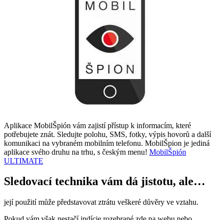
Aplikace MobilŠpión vám zajistí přístup k informacím, které
potřebujete znát. Sledujte polohu, SMS, fotky, výpis hovorů a další
komunikaci na vybraném mobilním telefonu. MobilŠpion je jediná
aplikace svého druhu na trhu, s českým menu!
MobilŠpión
ULTIMATE
Sledovací technika vám dá jistotu, ale…
její použití může představovat ztrátu veškeré důvěry ve vztahu.
Pokud vám však nestačí indície rozebrané zde na webu nebo