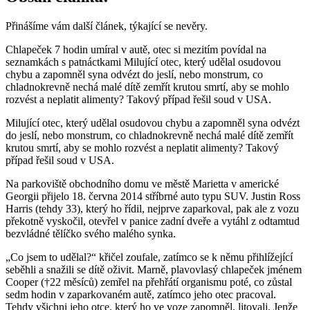
Přinášíme vám další článek, týkající se nevěry.
Chlapeček 7 hodin umíral v autě, otec si mezitím povídal na
seznamkách s patnáctkami Milující otec, který udělal osudovou
chybu a zapomněl syna odvézt do jeslí, nebo monstrum, co
chladnokrevně nechá malé dítě zemřít krutou smrtí, aby se mohlo
rozvést a neplatit alimenty? Takový případ řešil soud v USA.
Milující otec, který udělal osudovou chybu a zapomněl syna odvézt
do jeslí, nebo monstrum, co chladnokrevně nechá malé dítě zemřít
krutou smrtí, aby se mohlo rozvést a neplatit alimenty? Takový
případ řešil soud v USA.
Na parkoviště obchodního domu ve městě Marietta v americké
Georgii přijelo 18. června 2014 stříbrné auto typu SUV. Justin Ross
Harris (tehdy 33), který ho řídil, nejprve zaparkoval, pak ale z vozu
překotně vyskočil, otevřel v panice zadní dveře a vytáhl z odtamtud
bezvládné tělíčko svého malého synka.
„Co jsem to udělal?“ křičel zoufale, zatímco se k němu přihlížející
seběhli a snažili se dítě oživit. Marně, plavovlasý chlapeček jménem
Cooper (†22 měsíců) zemřel na přehřátí organismu poté, co zůstal
sedm hodin v zaparkovaném autě, zatímco jeho otec pracoval.
Tehdy všichni jeho otce, který ho ve voze zapomněl, litovali. Jenže