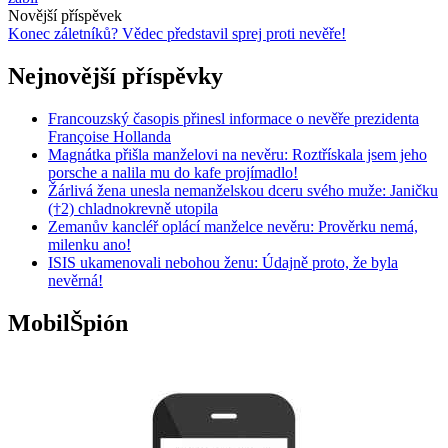
Novější příspěvek
Konec záletníků? Vědec představil sprej proti nevěře!
Nejnovější příspěvky
Francouzský časopis přinesl informace o nevěře prezidenta
Françoise Hollanda
Magnátka přišla manželovi na nevěru: Roztřískala jsem jeho
porsche a nalila mu do kafe projímadlo!
Žárlivá žena unesla nemanželskou dceru svého muže: Janičku
(†2) chladnokrevně utopila
Zemanův kancléř oplácí manželce nevěru: Prověrku nemá,
milenku ano!
ISIS ukamenovali nebohou ženu: Údajně proto, že byla
nevěrná!
MobilŠpión