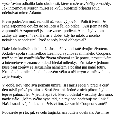
vyšetřování odhalilo řadu okolností, které muže usvědčily z vraždy.
Jak informoval Mirror, musel se kvůli publicitě případu soud
odehrávat mimo Atlantu.
První podezření muž vzbudil už svou výpovědí. Policii tvrdil, že
syna zapomněl odvézt do jesliček a šel do práce. „Asi jsem na něj
zapomněl. A zapomněl jsem se znova podívat. Ale nebyl v tom
žádný zlý úmysl,“ řekl Harris v době, kdy ho nikdo z ničeho
nekalého nepodezíral. Proč se tedy hned obhajoval?
Dále kriminalisté odhalili, že Justin žil v podstatě dvojím životem.
Ačkoliv spolu s manželkou Leannou vychovávali malého Coopera,
muž se místo manželského života věnoval spíše pornu, prostitutkám
a internetové seznamce, kde si hledal milenky. Těm také v jednom
kuse psal zprávy se sexuálním námětem a posílal jim nahé fotky.
Kromě toho milenkám lhal o svém věku a některým zamlčoval i to,
že je ženatý.
V době, kdy jeho syn pomalu umíral, si Harris seděl v práci a celý
den trávil právě psaním se šesti ženami. Jedné z nich přitom bylo
teprve patnáct let. V jedné zprávě, kterou odeslal v osudný den ráno,
navíc stálo. „Mám svého syna rád, ale my oba potřebujeme únik.“
Našel snad svůj únik z manželství tím, že zamkl Coopera v autě?
Podezřelé je i to, jak se celá tragická smrt dítěte odehrála. Justin se