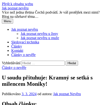
Přejít k obsahu webu
Jak poznat nevěru
Více než jedna třetina Čechů podvádí. Je váš protějšek mezi nimi?
Blog na ožehavé téma…
Menu
Jak poznat nevěru
Jak poznat nevěru u ženy
Jak poznat nevěru u muže
Sledovací technika
Články
Kontakt
Články o nevěře
Vyhledávání
Články o nevěře
U soudu přituhuje: Kramný se setká s
milencem Moniky!
Publikováno
3. 3. 2024
od autora:
Jak poznat Nevěru
Obsah článku: