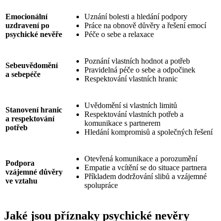
Emocionální
Uznání bolesti a hledání podpory
uzdravení po
Práce na obnově důvěry a řešení emocí
psychické nevěře
Péče o sebe a relaxace
Poznání vlastních hodnot a potřeb
Sebeuvědomění
Pravidelná péče o sebe a odpočinek
a sebepéče
Respektování vlastních hranic
Uvědomění si vlastních limitů
Stanovení hranic
Respektování vlastních potřeb a
a respektování
komunikace s partnerem
potřeb
Hledání kompromisů a společných řešení
Otevřená komunikace a porozumění
Podpora
Empatie a vcítění se do situace partnera
vzájemné důvěry
Příkladem dodržování slibů a vzájemné
ve vztahu
spolupráce
Jaké jsou příznaky psychické nevěry