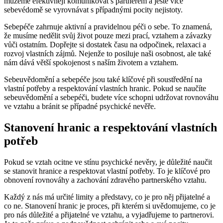
můžeme efektivněji komunikovat s partnerem a ještě více
sebevédomě se vyrovnávat s případnými pocity nejistoty.
Sebepéče zahrnuje aktivní a pravidelnou péči o sebe. To znamená,
že musíme nedělit svůj život pouze mezi prací, vztahem a závazky
vůči ostatním. Dopřejte si dostatek času na odpočinek, relaxaci a
rozvoj vlastních zájmů. Nejenže to posiluje naši osobnost, ale také
nám dává větší spokojenost s naším životem a vztahem.
Sebeuvědomění a sebepéče jsou také klíčové při soustředění na
vlastní potřeby a respektování vlastních hranic. Pokud se naučíte
sebeuvědomění a sebepéči, budete více schopni udržovat rovnováhu
ve vztahu a bránit se případné psychické nevěře.
Stanovení hranic a respektování vlastních
potřeb
Pokud se vztah ocitne ve stínu psychické nevěry, je důležité naučit
se stanovit hranice a respektovat vlastní potřeby. To je klíčové pro
obnovení rovnováhy a zachování zdravého partnerského vztahu.
Každý z nás má určité limity a představy, co je pro něj přijatelné a
co ne. Stanovení hranic je proces, při kterém si uvědomujeme, co je
pro nás důležité a přijatelné ve vztahu, a vyjadřujeme to partnerovi.