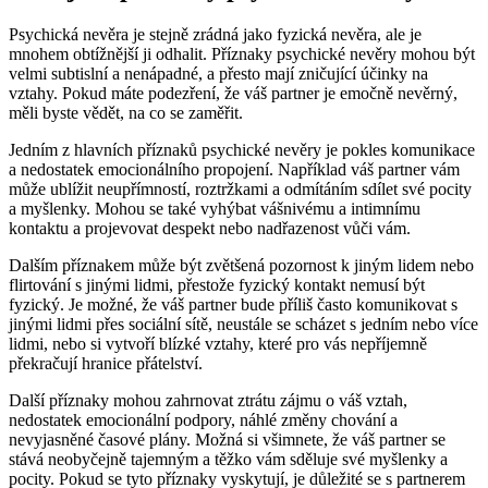
Psychická nevěra je stejně zrádná jako fyzická nevěra, ale je
mnohem obtížnější ji odhalit. Příznaky psychické nevěry mohou být
velmi subtislní a nenápadné, a přesto mají zničující účinky na
vztahy. Pokud máte podezření, že váš partner je emočně nevěrný,
měli byste vědět, na co se zaměřit.
Jedním z hlavních příznaků psychické nevěry je pokles komunikace
a nedostatek emocionálního propojení. Například váš partner vám
může ublížit neupřímností, roztržkami a odmítáním sdílet své pocity
a myšlenky. Mohou se také vyhýbat vášnivému a intimnímu
kontaktu a projevovat despekt nebo nadřazenost vůči vám.
Dalším příznakem může být zvětšená pozornost k jiným lidem nebo
flirtování s jinými lidmi, přestože fyzický kontakt nemusí být
fyzický. Je možné, že váš partner bude příliš často komunikovat s
jinými lidmi přes sociální sítě, neustále se scházet s jedním nebo více
lidmi, nebo si vytvoří blízké vztahy, které pro vás nepříjemně
překračují hranice přátelství.
Další příznaky mohou zahrnovat ztrátu zájmu o váš vztah,
nedostatek emocionální podpory, náhlé změny chování a
nevyjasněné časové plány. Možná si všimnete, že váš partner se
stává neobyčejně tajemným a těžko vám sděluje své myšlenky a
pocity. Pokud se tyto příznaky vyskytují, je důležité se s partnerem