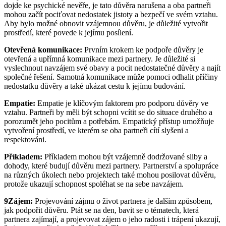
dojde ke psychické nevěře, je tato důvěra narušena a oba partneři
mohou začít pociťovat nedostatek jistoty a bezpečí ve svém vztahu.
Aby bylo možné obnovit vzájemnou důvěru, je důležité vytvořit
prostředí, které povede k jejímu posílení.
Otevřená komunikace:
Prvním krokem ke podpoře důvěry je
otevřená a upřímná komunikace mezi partnery. Je důležité si
vyslechnout navzájem své obavy a pocit nedostatečné důvěry a najít
společné řešení. Samotná komunikace může pomoci odhalit příčiny
nedostatku důvěry a také ukázat cestu k jejímu budování.
Empatie:
Empatie je klíčovým faktorem pro podporu důvěry ve
vztahu. Partneři by měli být schopni vcítit se do situace druhého a
porozumět jeho pocitům a potřebám. Empatický přístup umožňuje
vytvoření prostředí, ve kterém se oba partneři cítí slyšeni a
respektováni.
Příkladem:
Příkladem mohou být vzájemně dodržované sliby a
dohody, které budují důvěru mezi partnery. Partnerství a spolupráce
na různých úkolech nebo projektech také mohou posilovat důvěru,
protože ukazují schopnost spoléhat se na sebe navzájem.
9Zájem:
Projevování zájmu o život partnera je dalším způsobem,
jak podpořit důvěru. Ptát se na den, bavit se o tématech, která
partnera zajímají, a projevovat zájem o jeho radosti i trápení ukazují,