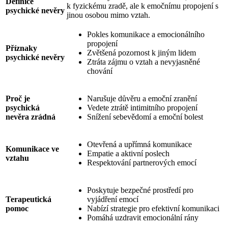
Definice
k fyzickému zradě, ale k emočnímu propojení s
psychické nevěry
jinou osobou mimo vztah.
Pokles komunikace a emocionálního
propojení
Příznaky
Zvětšená pozornost k jiným lidem
psychické nevěry
Ztráta zájmu o vztah a nevyjasněné
chování
Proč je
Narušuje důvěru a emoční zranění
psychická
Vedete ztrátě intimitního propojení
nevěra zrádná
Snížení sebevědomí a emoční bolest
Otevřená a upřímná komunikace
Komunikace ve
Empatie a aktivní poslech
vztahu
Respektování partnerových emocí
Poskytuje bezpečné prostředí pro
Terapeutická
vyjádření emocí
pomoc
Nabízí strategie pro efektivní komunikaci
Pomáhá uzdravit emocionální rány