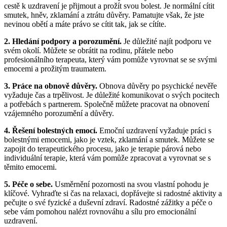
cestě k uzdravení je přijmout a prožít svou bolest. Je normální cítit
smutek, hněv, zklamání a ztrátu důvěry. Pamatujte však, že jste
nevinou obětí a máte právo se cítit tak, jak se cítíte.
2. Hledání podpory a porozumění.
Je důležité najít podporu ve
svém okolí. Můžete se obrátit na rodinu, přátele nebo
profesionálního terapeuta, který vám pomůže vyrovnat se se svými
emocemi a prožitým traumatem.
3. Práce na obnově důvěry.
Obnova důvěry po psychické nevěře
vyžaduje čas a trpělivost. Je důležité komunikovat o svých pocitech
a potřebách s partnerem. Společně můžete pracovat na obnovení
vzájemného porozumění a důvěry.
4. Řešení bolestných emocí.
Emoční uzdravení vyžaduje práci s
bolestnými emocemi, jako je vztek, zklamání a smutek. Můžete se
zapojit do terapeutického procesu, jako je terapie párová nebo
individuální terapie, která vám pomůže zpracovat a vyrovnat se s
těmito emocemi.
5. Péče o sebe.
Usměrnění pozornosti na svou vlastní pohodu je
klíčové. Vyhraďte si čas na relaxaci, dopřávejte si radostné aktivity a
pečujte o své fyzické a duševní zdraví. Radostné zážitky a péče o
sebe vám pomohou nalézt rovnováhu a sílu pro emocionální
uzdravení.