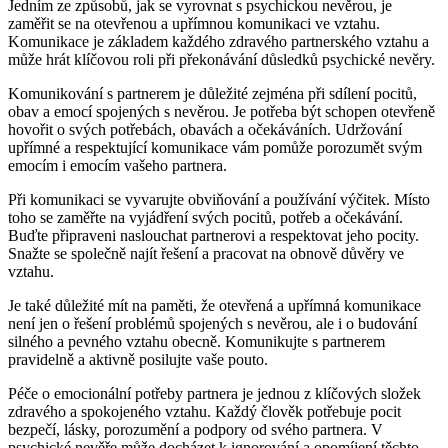
Jedním ze způsobů, jak se vyrovnat s psychickou nevěrou, je
zaměřit se na otevřenou a upřímnou komunikaci ve vztahu.
Komunikace je základem každého zdravého partnerského vztahu a
může hrát klíčovou roli při překonávání důsledků psychické nevěry.
Komunikování s partnerem je důležité zejména při sdílení pocitů,
obav a emocí spojených s nevěrou. Je potřeba být schopen otevřeně
hovořit o svých potřebách, obavách a očekáváních. Udržování
upřímné a respektující komunikace vám pomůže porozumět svým
emocím i emocím vašeho partnera.
Při komunikaci se vyvarujte obviňování a používání výčitek. Místo
toho se zaměřte na vyjádření svých pocitů, potřeb a očekávání.
Buďte připraveni naslouchat partnerovi a respektovat jeho pocity.
Snažte se společně najít řešení a pracovat na obnově důvěry ve
vztahu.
Je také důležité mít na paměti, že otevřená a upřímná komunikace
není jen o řešení problémů spojených s nevěrou, ale i o budování
silného a pevného vztahu obecně. Komunikujte s partnerem
pravidelně a aktivně posilujte vaše pouto.
Péče o emocionální potřeby partnera je jednou z klíčových složek
zdravého a spokojeného vztahu. Každý člověk potřebuje pocit
bezpečí, lásky, porozumění a podpory od svého partnera. V
psychické nevěře může docházet k ignorování a opomíjení těchto