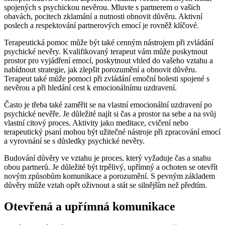
spojených s psychickou nevěrou. Mluvte s partnerem o vašich
obavách, pocitech zklamání a nutnosti obnovit důvěru. Aktivní
poslech a respektování partnerových emocí je rovněž klíčové.
Terapeutická pomoc může být také cenným nástrojem při zvládání
psychické nevěry. Kvalifikovaný terapeut vám může poskytnout
prostor pro vyjádření emocí, poskytnout vhled do vašeho vztahu a
nabídnout strategie, jak zlepšit porozumění a obnovit důvěru.
Terapeut také může pomoci při zvládání emoční bolesti spojené s
nevěrou a při hledání cest k emocionálnímu uzdravení.
Často je třeba také zaměřit se na vlastní emocionální uzdravení po
psychické nevěře. Je důležité najít si čas a prostor na sebe a na svůj
vlastní citový proces. Aktivity jako meditace, cvičení nebo
terapeutický psaní mohou být užitečné nástroje při zpracování emocí
a vyrovnání se s důsledky psychické nevěry.
Budování důvěry ve vztahu je proces, který vyžaduje čas a snahu
obou partnerů. Je důležité být trpělivý, upřímný a ochoten se otevřít
novým způsobům komunikace a porozumění. S pevným základem
důvěry může vztah opět oživnout a stát se silnějším než předtím.
Otevřená a upřímná komunikace