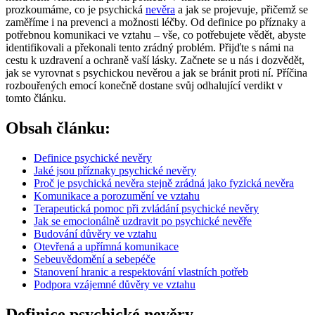
prozkoumáme, co je psychická
nevěra
a jak se projevuje, přičemž se
zaměříme i na prevenci a možnosti léčby. Od definice po příznaky a
potřebnou komunikaci ve vztahu – vše, co potřebujete vědět, abyste
identifikovali a překonali tento zrádný problém. Přijďte s námi na
cestu k uzdravení a ochraně vaší lásky. Začnete se u nás i dozvědět,
jak se vyrovnat s psychickou nevěrou a jak se bránit proti ní. Příčina
rozbouřených emocí konečně dostane svůj odhalující verdikt v
tomto článku.
Obsah článku:
Definice psychické nevěry
Jaké jsou příznaky psychické nevěry
Proč je psychická nevěra stejně zrádná jako fyzická nevěra
Komunikace a porozumění ve vztahu
Terapeutická pomoc při zvládání psychické nevěry
Jak se emocionálně uzdravit po psychické nevěře
Budování důvěry ve vztahu
Otevřená a upřímná komunikace
Sebeuvědomění a sebepéče
Stanovení hranic a respektování vlastních potřeb
Podpora vzájemné důvěry ve vztahu
Definice psychické nevěry