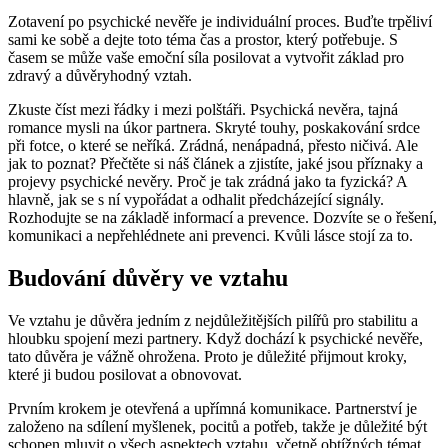
Zotavení po psychické nevěře je individuální proces. Buďte trpěliví
sami ke sobě a dejte toto téma čas a prostor, který potřebuje. S
časem se může vaše emoční síla posilovat a vytvořit základ pro
zdravý a důvěryhodný vztah.
Zkuste číst mezi řádky i mezi polštáři. Psychická nevěra, tajná
romance mysli na úkor partnera. Skryté touhy, poskakování srdce
při fotce, o které se neříká. Zrádná, nenápadná, přesto ničivá. Ale
jak to poznat? Přečtěte si náš článek a zjistíte, jaké jsou příznaky a
projevy psychické nevěry. Proč je tak zrádná jako ta fyzická? A
hlavně, jak se s ní vypořádat a odhalit předcházející signály.
Rozhodujte se na základě informací a prevence. Dozvíte se o řešení,
komunikaci a nepřehlédnete ani prevenci. Kvůli lásce stojí za to.
Budování důvěry ve vztahu
Ve vztahu je důvěra jedním z nejdůležitějších pilířů pro stabilitu a
hloubku spojení mezi partnery. Když dochází k psychické nevěře,
tato důvěra je vážně ohrožena. Proto je důležité přijmout kroky,
které ji budou posilovat a obnovovat.
Prvním krokem je otevřená a upřímná komunikace. Partnerství je
založeno na sdílení myšlenek, pocitů a potřeb, takže je důležité být
schopen mluvit o všech aspektech vztahu, včetně obtížných témat