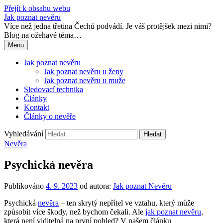
Přejít k obsahu webu
Jak poznat nevěru
Více než jedna třetina Čechů podvádí. Je váš protějšek mezi nimi?
Blog na ožehavé téma…
Menu
Jak poznat nevěru
Jak poznat nevěru u ženy
Jak poznat nevěru u muže
Sledovací technika
Články
Kontakt
Články o nevěře
Vyhledávání
Nevěra
Psychická nevěra
Publikováno
4. 9. 2023
od autora:
Jak poznat Nevěru
Psychická
nevěra
– ten skrytý nepřítel ve vztahu, který může
způsobit více škody, než bychom čekali. Ale
jak poznat nevěru
,
která není viditelná na první pohled? V našem článku