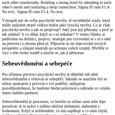
Vstoupili jste do světa psychické nevěry, té neviditelné zrady, která
může způsobit stejně velkou bolest jako fyzická nevěra. Co je však
psychická nevěra a jak se projevuje? Jaké jsou její příznaky a proč je
tak zrádná? A co dělat, když se s ní setkáme? V tomto článku se
podíváme na definici, projevy, strategie pro vyrovnání se s ní a také
na prevenci a obranu před ní. Připravte se na objevování nových
perspektiv a získání nástrojů na ochranu vašich vztahů. Přečtěte si
více o této brzké realitě a naučte se, jak ji překonat.
Sebeuvědomění a sebepéče
Pro účinnou prevenci psychické nevěry je důležité mít silné
sebeuvědomění a věnovat se sebepéči. Jakmile se naučíme být se
sebou spokojeni a pečovat o své potřeby, snižujeme
pravděpodobnost, že budeme hledat potvrzení a náhradu ve vztahu
mimo našeho partnera.
Sebeuvědomění je procesem, ve kterém se učíme sami sebe lépe
poznávat. Je to práce s našimi silnými stránkami, slabostmi a
hodnotami. Když si uvědomíme, co nás naplňuje a co nám chybí,