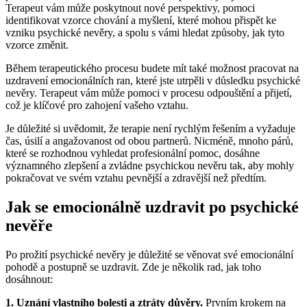
Terapeut vám může poskytnout nové perspektivy, pomoci
identifikovat vzorce chování a myšlení, které mohou přispět ke
vzniku psychické nevěry, a spolu s vámi hledat způsoby, jak tyto
vzorce změnit.
Během terapeutického procesu budete mít také možnost pracovat na
uzdravení emocionálních ran, které jste utrpěli v důsledku psychické
nevěry. Terapeut vám může pomoci v procesu odpouštění a přijetí,
což je klíčové pro zahojení vašeho vztahu.
Je důležité si uvědomit, že terapie není rychlým řešením a vyžaduje
čas, úsilí a angažovanost od obou partnerů. Nicméně, mnoho párů,
které se rozhodnou vyhledat profesionální pomoc, dosáhne
významného zlepšení a zvládne psychickou nevěru tak, aby mohly
pokračovat ve svém vztahu pevnější a zdravější než předtím.
Jak se emocionálně uzdravit po psychické
nevěře
Po prožití psychické nevěry je důležité se věnovat své emocionální
pohodě a postupně se uzdravit. Zde je několik rad, jak toho
dosáhnout:
1. Uznání vlastního bolesti a ztráty důvěry.
Prvním krokem na