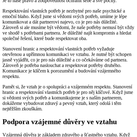
Je to naše právo a zodpovědnost ochránit sebe a své pocity.
Respektování vlastních potřeb je nezbytné pro naše psychické a
emoční blaho. Když jsme si vědomi svých potřeb, umíme je lépe
komunikovat a dát partnerovi najevo, co je pro nás důležité.
Zároveň si ale musíme být vědomi, že naše potřeby nemusí být vždy
ve shodě s potřebami partnera. Je důležité najít kompromis a hledat
společné řešení, které bude respektovat oba.
Stanovení hranic a respektování vlastních potřeb vyžaduje
otevřenou a upřímnou komunikaci ve vztahu. Je nutné být schopen
jasně vyjádřit, co je pro nás důležité a co očekáváme od partnera.
Zároveň je potřeba naslouchat a respektovat potřeby druhého.
Komunikace je klíčem k porozumění a budování vzájemného
respektu.
Pamět si, že vztah je o spolupráci a vzájemném respektu. Stanovení
hranic a respektování vlastních potřeb je pro něj klíčové. Když jsme
si vědomi svých potřeb a komunikujeme je s naším partnerem,
dokážeme vybudovat zdravý a pevný vztah, který odolá i těm
nejtěžším zkouškám.
Podpora vzájemné důvěry ve vztahu
Vzájemná důvěra je základem zdravého a šťastného vztahu. Když