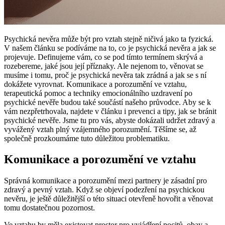
Psychická nevěra může být pro vztah stejně ničivá jako ta fyzická.
V našem článku se podíváme na to, co je psychická nevěra a jak se
projevuje. Definujeme vám, co se pod tímto termínem skrývá a
rozebereme, jaké jsou její příznaky. Ale nejenom to, věnovat se
musíme i tomu, proč je psychická nevěra tak zrádná a jak se s ní
dokážete vyrovnat. Komunikace a porozumění ve vztahu,
terapeutická pomoc a techniky emocionálního uzdravení po
psychické nevěře budou také součástí našeho průvodce. Aby se k
vám nezpřetrhovala, najdete v článku i prevenci a tipy, jak se bránit
psychické nevěře. Jsme tu pro vás, abyste dokázali udržet zdravý a
vyvážený vztah plný vzájemného porozumění. Těšíme se, až
společně prozkoumáme tuto důležitou problematiku.
Komunikace a porozumění ve vztahu
Správná komunikace a porozumění mezi partnery je zásadní pro
zdravý a pevný vztah. Když se objeví podezření na psychickou
nevěru, je ještě důležitější o této situaci otevřeně hovořit a věnovat
tomu dostatečnou pozornost.
Ve vztahu by měla existovat prostor pro vyjádření pocitů, obav a