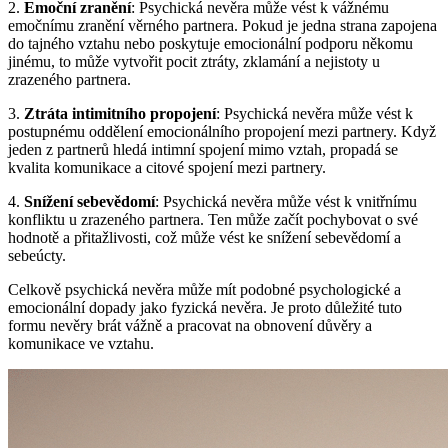
2.
Emoční zranění
: Psychická nevěra může vést k vážnému
emočnímu zranění věrného partnera. Pokud je jedna strana zapojena
do tajného vztahu nebo poskytuje emocionální podporu někomu
jinému, to může vytvořit pocit ztráty, zklamání a nejistoty u
zrazeného partnera.
3.
Ztráta intimitního propojení
: Psychická nevěra může vést k
postupnému oddělení emocionálního propojení mezi partnery. Když
jeden z partnerů hledá intimní spojení mimo vztah, propadá se
kvalita komunikace a citové spojení mezi partnery.
4.
Snížení sebevědomí
: Psychická nevěra může vést k vnitřnímu
konfliktu u zrazeného partnera. Ten může začít pochybovat o své
hodnotě a přitažlivosti, což může vést ke snížení sebevědomí a
sebeúcty.
Celkově psychická nevěra může mít podobné psychologické a
emocionální dopady jako fyzická nevěra. Je proto důležité tuto
formu nevěry brát vážně a pracovat na obnovení důvěry a
komunikace ve vztahu.