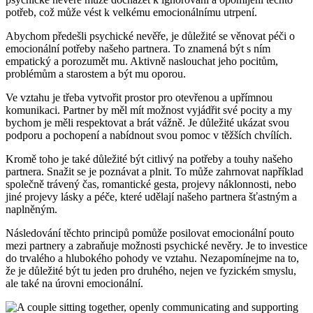
potřeb, což může vést k velkému emocionálnímu utrpení.
Abychom předešli psychické nevěře, je důležité se věnovat péči o
emocionální potřeby našeho partnera. To znamená být s ním
empatický a porozumět mu. Aktivně naslouchat jeho pocitům,
problémům a starostem a být mu oporou.
Ve vztahu je třeba vytvořit prostor pro otevřenou a upřímnou
komunikaci. Partner by měl mít možnost vyjádřit své pocity a my
bychom je měli respektovat a brát vážně. Je důležité ukázat svou
podporu a pochopení a nabídnout svou pomoc v těžších chvílích.
Kromě toho je také důležité být citlivý na potřeby a touhy našeho
partnera. Snažit se je poznávat a plnit. To může zahrnovat například
společně trávený čas, romantické gesta, projevy náklonnosti, nebo
jiné projevy lásky a péče, které udělají našeho partnera šťastným a
naplněným.
Následování těchto principů pomůže posilovat emocionální pouto
mezi partnery a zabraňuje možnosti psychické nevěry. Je to investice
do trvalého a hlubokého pohody ve vztahu. Nezapomínejme na to,
že je důležité být tu jeden pro druhého, nejen ve fyzickém smyslu,
ale také na úrovni emocionální.