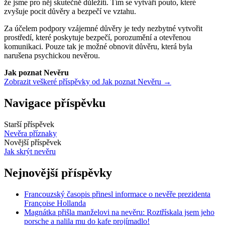
že jsme pro něj skutečně důležití. Tím se vytváří pouto, které
zvyšuje pocit důvěry a bezpečí ve vztahu.
Za účelem podpory vzájemné důvěry je tedy nezbytné vytvořit
prostředí, které poskytuje bezpečí, porozumění a otevřenou
komunikaci. Pouze tak je možné obnovit důvěru, která byla
narušena psychickou nevěrou.
Jak poznat Nevěru
Zobrazit veškeré příspěvky od Jak poznat Nevěru →
Navigace příspěvku
Starší příspěvek
Nevěra příznaky
Novější příspěvek
Jak skrýt nevěru
Nejnovější příspěvky
Francouzský časopis přinesl informace o nevěře prezidenta
Françoise Hollanda
Magnátka přišla manželovi na nevěru: Roztřískala jsem jeho
porsche a nalila mu do kafe projímadlo!