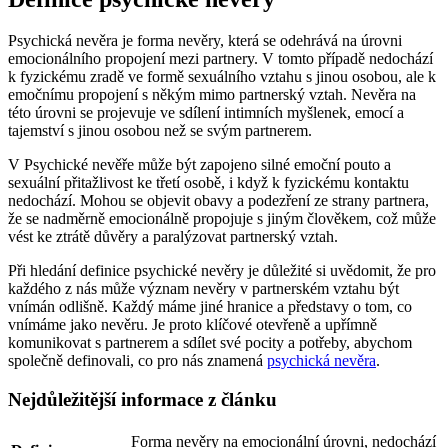
Psychická nevěra je forma nevěry, která se odehrává na úrovni
emocionálního propojení mezi partnery. V tomto případě nedochází
k fyzickému zradě ve formě sexuálního vztahu s jinou osobou, ale k
emočnímu propojení s někým mimo partnerský vztah. Nevěra na
této úrovni se projevuje ve sdílení intimních myšlenek, emocí a
tajemství s jinou osobou než se svým partnerem.
V Psychické nevěře může být zapojeno silné emoční pouto a
sexuální přitažlivost ke třetí osobě, i když k fyzickému kontaktu
nedochází. Mohou se objevit obavy a podezření ze strany partnera,
že se nadměrně emocionálně propojuje s jiným člověkem, což může
vést ke ztrátě důvěry a paralýzovat partnerský vztah.
Při hledání definice psychické nevěry je důležité si uvědomit, že pro
každého z nás může význam nevěry v partnerském vztahu být
vnímán odlišně. Každý máme jiné hranice a představy o tom, co
vnímáme jako nevěru. Je proto klíčové otevřeně a upřímně
komunikovat s partnerem a sdílet své pocity a potřeby, abychom
společně definovali, co pro nás znamená
psychická nevěra
.
Nejdůležitější informace z článku
Forma nevěry na emocionální úrovni, nedochází