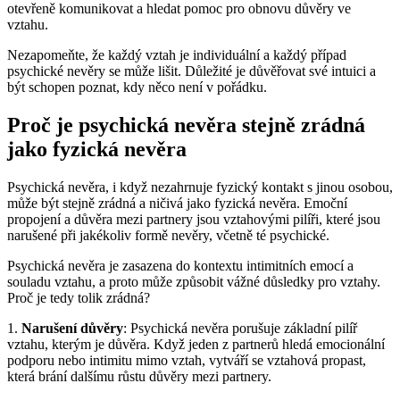
otevřeně komunikovat a hledat pomoc pro obnovu důvěry ve
vztahu.
Nezapomeňte, že každý vztah je individuální a každý případ
psychické nevěry se může lišit. Důležité je důvěřovat své intuici a
být schopen poznat, kdy něco není v pořádku.
Proč je psychická nevěra stejně zrádná
jako fyzická nevěra
Psychická nevěra, i když nezahrnuje fyzický kontakt s jinou osobou,
může být stejně zrádná a ničivá jako fyzická nevěra. Emoční
propojení a důvěra mezi partnery jsou vztahovými pilíři, které jsou
narušené při jakékoliv formě nevěry, včetně té psychické.
Psychická nevěra je zasazena do kontextu intimitních emocí a
souladu vztahu, a proto může způsobit vážné důsledky pro vztahy.
Proč je tedy tolik zrádná?
1.
Narušení důvěry
: Psychická nevěra porušuje základní pilíř
vztahu, kterým je důvěra. Když jeden z partnerů hledá emocionální
podporu nebo intimitu mimo vztah, vytváří se vztahová propast,
která brání dalšímu růstu důvěry mezi partnery.