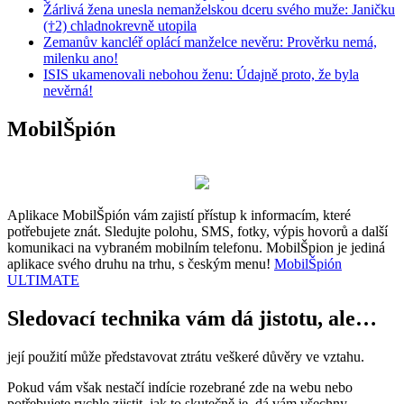
Žárlivá žena unesla nemanželskou dceru svého muže: Janičku
(†2) chladnokrevně utopila
Zemanův kancléř oplácí manželce nevěru: Prověrku nemá,
milenku ano!
ISIS ukamenovali nebohou ženu: Údajně proto, že byla
nevěrná!
MobilŠpión
Aplikace MobilŠpión vám zajistí přístup k informacím, které
potřebujete znát. Sledujte polohu, SMS, fotky, výpis hovorů a další
komunikaci na vybraném mobilním telefonu. MobilŠpion je jediná
aplikace svého druhu na trhu, s českým menu!
MobilŠpión
ULTIMATE
Sledovací technika vám dá jistotu, ale…
její použití může představovat ztrátu veškeré důvěry ve vztahu.
Pokud vám však nestačí indície rozebrané zde na webu nebo
potřebujete rychle zjistit, jak to skutečně je, dá vám všechny