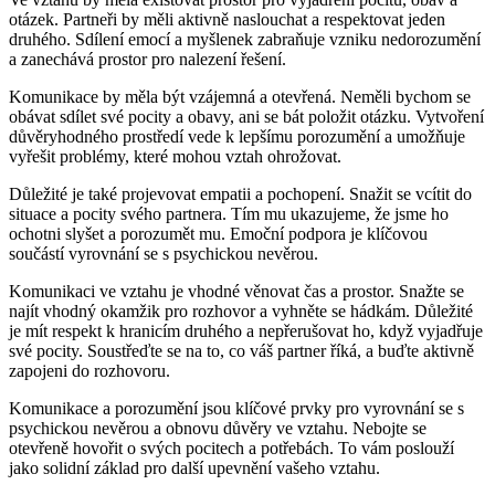
otázek. Partneři by měli aktivně naslouchat a respektovat jeden
druhého. Sdílení emocí a myšlenek zabraňuje vzniku nedorozumění
a zanechává prostor pro nalezení řešení.
Komunikace by měla být vzájemná a otevřená. Neměli bychom se
obávat sdílet své pocity a obavy, ani se bát položit otázku. Vytvoření
důvěryhodného prostředí vede k lepšímu porozumění a umožňuje
vyřešit problémy, které mohou vztah ohrožovat.
Důležité je také projevovat empatii a pochopení. Snažit se vcítit do
situace a pocity svého partnera. Tím mu ukazujeme, že jsme ho
ochotni slyšet a porozumět mu. Emoční podpora je klíčovou
součástí vyrovnání se s psychickou nevěrou.
Komunikaci ve vztahu je vhodné věnovat čas a prostor. Snažte se
najít vhodný okamžik pro rozhovor a vyhněte se hádkám. Důležité
je mít respekt k hranicím druhého a nepřerušovat ho, když vyjadřuje
své pocity. Soustřeďte se na to, co váš partner říká, a buďte aktivně
zapojeni do rozhovoru.
Komunikace a porozumění jsou klíčové prvky pro vyrovnání se s
psychickou nevěrou a obnovu důvěry ve vztahu. Nebojte se
otevřeně hovořit o svých pocitech a potřebách. To vám poslouží
jako solidní základ pro další upevnění vašeho vztahu.