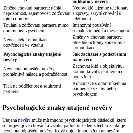
indikátory nevěry
Změna chování partnera: náhlá
Neobvyklé tajemné telefonáty
nepozornost, zájemovost, zdržování
a zprávy, skryté chování s
mimo domov
telefonem
Toulání a zdržování partnera mimo
Intenzivní používání
domov bez vysvětlení
sociálních médií a messengerů
Změny v chování partnera
Nedostatek komunikace a
ohledně ochrany soukromí a
otevřenosti ve vztahu
komunikace
Psychologické znaky utajené
Jak zacházet s podezřením
nevěry
na nevěru
Zachovat klid a objektivitu,
Neochota odpuštění nevěry,
komunikovat s partnerem o
proměnlivá nálada a podrážděnost
podezření
Konzultace s odborníkem na
Tlak na oddělenost a soukromí
partnerské vztahy nebo
partnera
psychologem
Psychologické znaky utajené nevěry
Utajená
nevěra
může mít mnoho psychologických důsledků, které
se projevují ve chování a vztahu partnerů. Jeden z těchto znaků je
neochota odpuštění nevěry. Když dojde k podezření na nevěru,