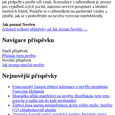
jak podpořit a posílit váš vztah. Konzultace s odborníkem je prostor
pro vyjádření svých pocitů, nalezení nových perspektiv a hledání
možných řešení. Poraďte se s odborníkem na partnerské vztahy a
zjistěte, jak se s podezřením na nevěru vyrovnat nejefektivněji.
Jak poznat Nevěru
Zobrazit veškeré příspěvky od Jak poznat Nevěru →
Navigace příspěvku
Starší příspěvek
Přiznala jsem nevěru
Novější příspěvek
Jak poznat emoční nevěru
Nejnovější příspěvky
Francouzský časopis přinesl informace o nevěře prezidenta
Françoise Hollanda
Magnátka přišla manželovi na nevěru: Roztřískala jsem jeho
porsche a nalila mu do kafe projímadlo!
Žárlivá žena unesla nemanželskou dceru svého muže: Janičku
(†2) chladnokrevně utopila
Zemanův kancléř oplácí manželce nevěru: Prověrku nemá,