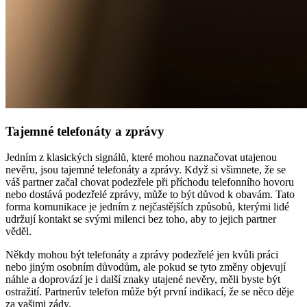
Tajemné telefonáty a zprávy
Jedním z klasických signálů, které mohou naznačovat utajenou
nevěru, jsou tajemné telefonáty a zprávy. Když si všimnete, že se
váš partner začal chovat podezřele při příchodu telefonního hovoru
nebo dostává podezřelé zprávy, může to být důvod k obavám. Tato
forma komunikace je jedním z nejčastějších způsobů, kterými lidé
udržují kontakt se svými milenci bez toho, aby to jejich partner
věděl.
Někdy mohou být telefonáty a zprávy podezřelé jen kvůli práci
nebo jiným osobním důvodům, ale pokud se tyto změny objevují
náhle a doprovází je i další znaky utajené nevěry, měli byste být
ostražití. Partnerův telefon může být první indikací, že se něco děje
za vašimi zády.