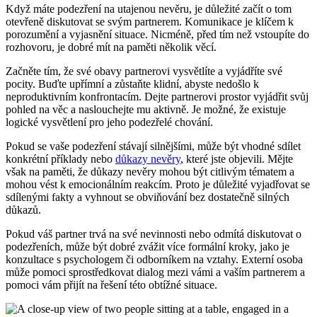
Když máte podezření na utajenou nevěru, je důležité začít o tom
otevřeně diskutovat se svým partnerem. Komunikace je klíčem k
porozumění a vyjasnění situace. Nicméně, před tím než vstoupíte do
rozhovoru, je dobré mít na paměti několik věcí.
Začněte tím, že své obavy partnerovi vysvětlíte a vyjádříte své
pocity. Buďte upřímní a zůstaňte klidní, abyste nedošlo k
neproduktivním konfrontacím. Dejte partnerovi prostor vyjádřit svůj
pohled na věc a naslouchejte mu aktivně. Je možné, že existuje
logické vysvětlení pro jeho podezřelé chování.
Pokud se vaše podezření stávají silnějšími, může být vhodné sdílet
konkrétní příklady nebo
důkazy nevěry
, které jste objevili. Mějte
však na paměti, že důkazy nevěry mohou být citlivým tématem a
mohou vést k emocionálním reakcím. Proto je důležité vyjadřovat se
sdílenými fakty a vyhnout se obviňování bez dostatečně silných
důkazů.
Pokud váš partner trvá na své nevinnosti nebo odmítá diskutovat o
podezřeních, může být dobré zvážit více formální kroky, jako je
konzultace s psychologem či odborníkem na vztahy. Externí osoba
může pomoci sprostředkovat dialog mezi vámi a vaším partnerem a
pomoci vám přijít na řešení této obtížné situace.