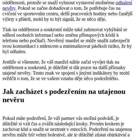
oddělenosti, protože se snaží vyhnout vystavení možnému
odhalení
nevěry
. Pokud se začne dohadovat o tom, že potřebuje čas na
cvičení ve sportovním centru, delší pracovních hodiny nebo častější
výlety s přáteli, mohl by to být signál, že se něco děje.
Tlak na oddělenost a soukromí může také zahrnovat vyhýbání se
sdílení osobních informací nebo změnu přístupových kódů k
telefonu nebo počítači. Nevěrný manžel se může snažit zabezpečit
svou komunikaci s milencem a minimalizovat jakékoli riziko, že by
byl odhalen.
Jestliže si všimnete, že váš manžel náhle začal vyvíjet tlak na
oddělenost a soukromí, je důležité si dát pozor na další příznaky
utajené nevěry. Tento znak ve spojení s jinými indikátory by mohl
svědčit o tom, že se ve vašem vztahu děje něco podezřelého.
Jak zacházet s podezřením na utajenou
nevěru
Pokud máte podezření, že váš partner vás možná podvádí, je
důležité si vzít čas a zvážit následující kroky. Prvním krokem je
zachovat klid a snažit se neztratit v emocích. Podezření na utajenou
nevěru může být velmi bolestivé, ale je důležité zůstat objektivní a