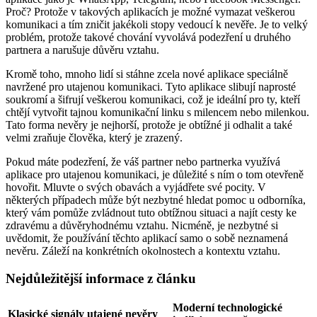
Proč? Protože v takových aplikacích je možné vymazat veškerou
komunikaci a tím zničit jakékoli stopy vedoucí k nevěře. Je to velký
problém, protože takové chování vyvolává podezření u druhého
partnera a narušuje důvěru vztahu.
Kromě toho, mnoho lidí si stáhne zcela nové aplikace speciálně
navržené pro utajenou komunikaci. Tyto aplikace slibují naprosté
soukromí a šifrují veškerou komunikaci, což je ideální pro ty, kteří
chtějí vytvořit tajnou komunikační linku s milencem nebo milenkou.
Tato forma nevěry je nejhorší, protože je obtížné ji odhalit a také
velmi zraňuje člověka, který je zrazený.
Pokud máte podezření, že váš partner nebo partnerka využívá
aplikace pro utajenou komunikaci, je důležité s ním o tom otevřeně
hovořit. Mluvte o svých obavách a vyjádřete své pocity. V
některých případech může být nezbytné hledat pomoc u odborníka,
který vám pomůže zvládnout tuto obtížnou situaci a najít cesty ke
zdravému a důvěryhodnému vztahu. Nicméně, je nezbytné si
uvědomit, že používání těchto aplikací samo o sobě neznamená
nevěru. Záleží na konkrétních okolnostech a kontextu vztahu.
Nejdůležitější informace z článku
Moderní technologické
Klasické signály utajené nevěry