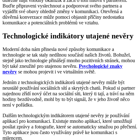
důležité najít vhodný okamžik a začít o tom mluvit s partnerem.
Buďte připraveni vyslechnout a podporovat svého partnera a
vyjádřit své obavy ohledně změny v komunikaci. Otevřená a
důvěrná konverzace může pomoci objasnit příčiny nedostatku
komunikace a potenciálních problémů ve vztahu.
Technologické indikátory utajené nevěry
Moderní doba nám přinesla nové způsoby komunikace a
technologie se tak staly nedílnou součástí našich životů. Bohužel,
stejně jako technologie přinášejí mnoho pozitivních stránek, mohou
být také zneužité pro utajenou nevěru.
Psychologické znaky
nevěry
se mohou projevit i ve virtuálním světě.
Jedním z technologických indikátorů utajené nevěry může být
neustálé používání sociálních sítí a skrytých chatů. Pokud si partner
najednou zřídí nový účet na sociální síti, který ti tají, a tráví na něm
hodiny bezdůvodně, mohl by to být signál, že v jeho životě něco
není v pořádku.
Dalším technologickým indikátorem utajené nevěry je používání
aplikací pro komunikaci. Existuje mnoho aplikací, které umožňují
posílat zprávy a fotografie, které se automaticky smažou po přečtení.
Tyto aplikace jsou často využívány právě ke komunikaci s
milencem.