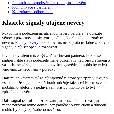
Jak zacházet s podezřením na utajenou nevěru
Komunikace s partnerem
Konzultace s odborníkem
Klasické signály utajené nevěry
Pokud máte podezření na utajenou nevěru partnera, je důležité
věnovat pozornost klasickým signálům, které mohou naznačovat
nevěru.
Příčiny nevěry
mohou být různé, a proto je dobré znát tyto
signály a být schopen je rozpoznat.
Prvním signálem může být změna chování partnera. Pokud se
partner náhle stává podezřele méně pozorným, neprojevuje zájem o
vás nebo se zdržuje mimo domov bez vysvětlení, mohlo by to být
varování, že něco není v pořádku.
Dalším indikátorem může být tajemné telefonáty a zprávy. Když si
všimnete, že si partner zničehonic udržuje tajemství kolem svého
mobilního telefonu a nedává vám přístup, mohlo by to být
způsobeno nevěrou.
Další signál je toulání a zdržování partnera. Pokud se váš partner
začne zdržovat mimo domov bez patřičného vysvětlení a důvodů,
mohlo by to být způsobeno nevěrou.