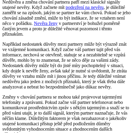
Nedůvěra a změna chování partnera patří mezi klasické signály
utajené nevěry. Když začnete mít
podezření na nevěru
, je důležité
zaměřit se na způsob, jakým se partner ke vám chová. Pokud se jeho
chování zásadně změní, může to být indikace, že se vztahem není
něco v pořádku.
Nevěra ženy
v partnerství je bohužel poměrně
častým jevem a proto je důležité věnovat pozornost i těmto
příznakům.
Například nedostatek důvěry mezi partnery může být výrazně znát
ve vzájemné komunikaci. Když začne váš partner tajit před vás
informace, nechová se otevřeně, stahuje se a nezabitelně se vzpírá
důvěře, mohlo by to znamenat, že se něco děje za vašimi zády.
Nedostatek důvěry může být do jisté míry pochopitelný v situaci,
kdy dojde k nevěře ženy, avšak také je nutné si uvědomit, že ztráta
důvěry ve vztahu může mít i jinou příčinu. Je tedy důležité vnímat
nedůvěru jako jeden z možných příznaků, který je však třeba dále
analyzovat a nebrat ho bezpodmínečně jako důkaz nevěry.
Změny v chování partnera se mohou také projevovat tajemnými
telefonáty a zprávami. Pokud začne váš partner telefonovat nebo
komunikovat prostřednictvím zpráv s někým tajemným a snaží se to
před vámi utajit, je to další signál, kterým partner naznačuje, že vás
něčím klame. Důležitým faktorem je však nezahazovat o jakékoliv
utajené komunikaci přístup ještě před podložením důměry
svědomitým vyhodnocením situace a zhodnocením dalších