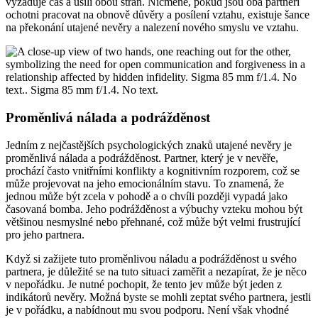
vyžaduje čas a úsilí obou stran. Nicméně, pokud jsou oba partneři
ochotni pracovat na obnově důvěry a posílení vztahu, existuje šance
na překonání utajené nevěry a nalezení nového smyslu ve vztahu.
Proměnlivá nálada a podrážděnost
Jedním z nejčastějších psychologických znaků utajené nevěry je
proměnlivá nálada a podrážděnost. Partner, který je v nevěře,
prochází často vnitřními konflikty a kognitivním rozporem, což se
může projevovat na jeho emocionálním stavu. To znamená, že
jednou může být zcela v pohodě a o chvíli později vypadá jako
časovaná bomba. Jeho podrážděnost a výbuchy vzteku mohou být
většinou nesmyslné nebo přehnané, což může být velmi frustrující
pro jeho partnera.
Když si zažijete tuto proměnlivou náladu a podrážděnost u svého
partnera, je důležité se na tuto situaci zaměřit a nezapírat, že je něco
v nepořádku. Je nutné pochopit, že tento jev může být jeden z
indikátorů nevěry. Možná byste se mohli zeptat svého partnera, jestli
je v pořádku, a nabídnout mu svou podporu. Není však vhodné