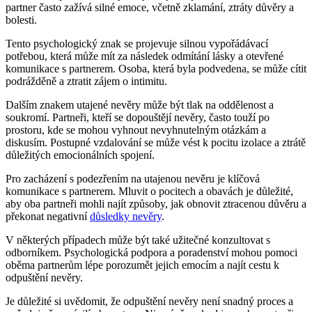
partner často zažívá silné emoce, včetně zklamání, ztráty důvěry a
bolesti.
Tento psychologický znak se projevuje silnou vypořádávací
potřebou, která může mít za následek odmítání lásky a otevřené
komunikace s partnerem. Osoba, která byla podvedena, se může cítit
podrážděně a ztratit zájem o intimitu.
Dalším znakem utajené nevěry může být tlak na oddělenost a
soukromí. Partneři, kteří se dopouštějí nevěry, často touží po
prostoru, kde se mohou vyhnout nevyhnutelným otázkám a
diskusím. Postupné vzdalování se může vést k pocitu izolace a ztrátě
důležitých emocionálních spojení.
Pro zacházení s podezřením na utajenou nevěru je klíčová
komunikace s partnerem. Mluvit o pocitech a obavách je důležité,
aby oba partneři mohli najít způsoby, jak obnovit ztracenou důvěru a
překonat negativní
důsledky nevěry
.
V některých případech může být také užitečné konzultovat s
odborníkem. Psychologická podpora a poradenství mohou pomoci
oběma partnerům lépe porozumět jejich emocím a najít cestu k
odpuštění nevěry.
Je důležité si uvědomit, že odpuštění nevěry není snadný proces a