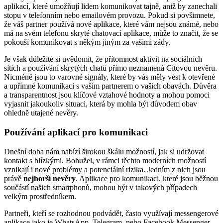
aplikací, které umožňují lidem komunikovat tajně, aniž by zanechali
stopu v telefonním nebo emailovém provozu. Pokud si povšimnete,
že váš partner používá nové aplikace, které vám nejsou známé, nebo
má na svém telefonu skryté chatovací aplikace, může to značit, že se
pokouší komunikovat s někým jiným za vašimi zády.
Je však důležité si uvědomit, že přítomnost aktivit na sociálních
sítích a používání skrytých chatů přímo neznamená Citovou nevěru.
Nicméně jsou to varovné signály, které by vás měly vést k otevřené
a upřímné komunikaci s vaším partnerem o vašich obavách. Důvěra
a transparentnost jsou klíčové vztahové hodnoty a mohou pomoci
vyjasnit jakoukoliv situaci, která by mohla být důvodem obav
ohledně utajené nevěry.
Používání aplikací pro komunikaci
Dnešní doba nám nabízí širokou škálu možností, jak si udržovat
kontakt s blízkými. Bohužel, v rámci těchto moderních možností
vznikají i nové problémy a potenciální rizika. Jedním z nich jsou
právě
nejhorší nevěry
. Aplikace pro komunikaci, které jsou běžnou
součástí našich smartphonů, mohou být v takových případech
velkým prostředníkem.
Partneři, kteří se rozhodnou podvádět, často využívají messengerové
aplikace jako je WhatsApp, Telegram, nebo Facebook Messenger.