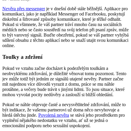
Nevěra přes messenger
je v dnešní době stále běžnější. Aplikace pro
komunikaci, jako je například Messenger od Facebooku, poskytují
diskrétní a šifrované způsoby komunikace, které je těžké odhalit.
Pokud si všimnete, že váš partner tráví mnoho času na sociálních
médiích nebo se často soustředí na svůj telefon při psaní zpráv, může
to být varovný signál. Buďte obezřetní, pokud se váš partner vyhýbá
sdílení obsahu z těchto aplikací nebo se snaží utajit svou komunikaci
online.
Toulky a zdržení
Pokud ve vztahu začne docházet k podezřelým toulkám a
neobvyklému zdržování, je důležité věnovat tomu pozornost. Tento
jev může totiž být jedním ze signálů utajené nevěry. Partner začne
mít najednou více důvodů vyrazit z domu, práce se mu náhle
protáhne, a večery bude trávit s jinými lidmi. To jsou situace, které
mohou vyvolat pocity nedůvěry a zaslouží si bližší ohledání.
Pokud se náhle objevuje časté a nevysvětlitelné zdržování, může to
být indikace, že vašemu partnerovi už doma něco nevyhovuje a
hledá útěchu jinde.
Povolená nevěra
se stává jeho prostředkem pro
vyplnění nějakého nedostatku ve vztahu, ať už se jedná o
emocionální podporu nebo sexuální uspokojení.