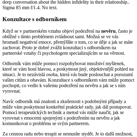
Konzultace s odborníkem
Když se v partnerském vztahu objeví podezření na
nevěru
, často je
obtížné s tímto problémem zvládnout sami. Možná se ve vás
hromadí negativní emoce, přemýšlíte o tom, co se děje a jak se máte
zachovat. Proto je dobré zvážit konzultaci s odborníkem na
partnerské vztahy či psychologem specializujícím se na věrnost.
Odborník vám může pomoci rozpohybovat množství myšlenek,
které se vám honí hlavou, a poskytnout jiný, objektivnější pohled na
situaci. Je to nezávislá osoba, která vás bude poslouchat a porozumí
vašim citům a obavám. Konzultace s odborníkem vám může pomoct
pochopit, co vedlo k vašemu podezření na nevěru a jak se s ním
vyrovnat.
Navíc odborník má znalosti a zkušenosti s podobnými případy a
může vám poskytnout konkrétní praktické rady, jak dál postupovat.
Pomocí terapeutických technik a metod vás může naučit, jak se
vyrovnat s emocemi spojenými s podezřením na nevěru a jak
komunikovat o problému se svým partnerem.
Za cennou radu nebo terapii se nemusíte stydět. Je to další možnost,