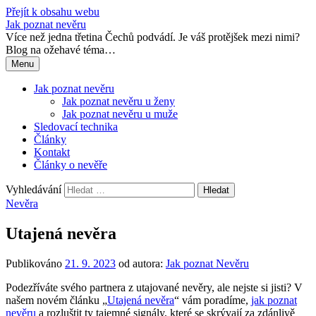
Přejít k obsahu webu
Jak poznat nevěru
Více než jedna třetina Čechů podvádí. Je váš protějšek mezi nimi?
Blog na ožehavé téma…
Menu
Jak poznat nevěru
Jak poznat nevěru u ženy
Jak poznat nevěru u muže
Sledovací technika
Články
Kontakt
Články o nevěře
Vyhledávání
Nevěra
Utajená nevěra
Publikováno
21. 9. 2023
od autora:
Jak poznat Nevěru
Podezříváte svého partnera z utajované nevěry, ale nejste si jisti? V
našem novém článku „
Utajená nevěra
“ vám poradíme,
jak poznat
nevěru
a rozluštit ty tajemné signály, které se skrývají za zdánlivě