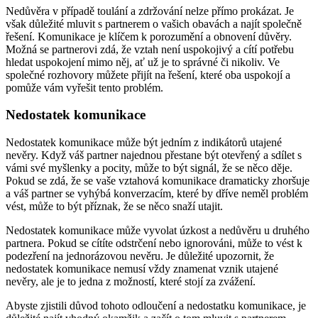
Nedůvěra v případě toulání a zdržování nelze přímo prokázat. Je
však důležité mluvit s partnerem o vašich obavách a najít společně
řešení. Komunikace je klíčem k porozumění a obnovení důvěry.
Možná se partnerovi zdá, že vztah není uspokojivý a cítí potřebu
hledat uspokojení mimo něj, ať už je to správné či nikoliv. Ve
společné rozhovory můžete přijít na řešení, které oba uspokojí a
pomůže vám vyřešit tento problém.
Nedostatek komunikace
Nedostatek komunikace může být jedním z indikátorů utajené
nevěry. Když váš partner najednou přestane být otevřený a sdílet s
vámi své myšlenky a pocity, může to být signál, že se něco děje.
Pokud se zdá, že se vaše vztahová komunikace dramaticky zhoršuje
a váš partner se vyhýbá konverzacím, které by dříve neměl problém
vést, může to být příznak, že se něco snaží utajit.
Nedostatek komunikace může vyvolat úzkost a nedůvěru u druhého
partnera. Pokud se cítíte odstrčení nebo ignorováni, může to vést k
podezření na jednorázovou nevěru. Je důležité upozornit, že
nedostatek komunikace nemusí vždy znamenat vznik utajené
nevěry, ale je to jedna z možností, které stojí za zvážení.
Abyste zjistili důvod tohoto odloučení a nedostatku komunikace, je