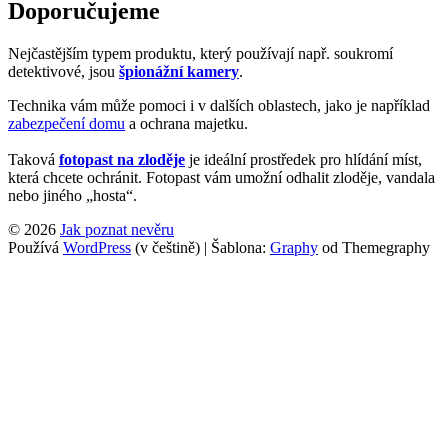
Doporučujeme
Nejčastějším typem produktu, který používají např. soukromí
detektivové, jsou
špionážní kamery
.
Technika vám může pomoci i v dalších oblastech, jako je například
zabezpečení domu
a ochrana majetku.
Taková
fotopast na zloděje
je ideální prostředek pro hlídání míst,
která chcete ochránit. Fotopast vám umožní odhalit zloděje, vandala
nebo jiného „hosta“.
© 2026
Jak poznat nevěru
Používá
WordPress
(v češtině)
|
Šablona:
Graphy
od Themegraphy