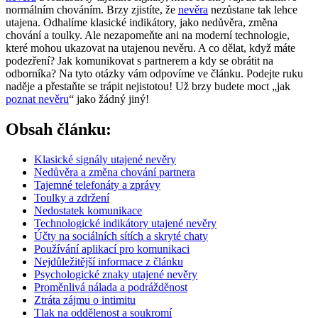
normálním chováním. Brzy zjistíte, že
nevěra
nezůstane tak lehce
utajena. Odhalíme klasické indikátory, jako nedůvěra, změna
chování a toulky. Ale nezapomeňte ani na moderní technologie,
které mohou ukazovat na utajenou nevěru. A co dělat, když máte
podezření? Jak komunikovat s partnerem a kdy se obrátit na
odborníka? Na tyto otázky vám odpovíme ve článku. Podejte ruku
naděje a přestaňte se trápit nejistotou! Už brzy budete moct „jak
poznat nevěru
“ jako žádný jiný!
Obsah článku:
Klasické signály utajené nevěry
Nedůvěra a změna chování partnera
Tajemné telefonáty a zprávy
Toulky a zdržení
Nedostatek komunikace
Technologické indikátory utajené nevěry
Účty na sociálních sítích a skryté chaty
Používání aplikací pro komunikaci
Nejdůležitější informace z článku
Psychologické znaky utajené nevěry
Proměnlivá nálada a podrážděnost
Ztráta zájmu o intimitu
Tlak na oddělenost a soukromí