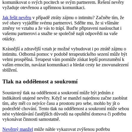
komunikovat o svých pocitech se svým partnerem. Řešení nevěry
vyžaduje otevřenou a upřímnou komunikaci.
Jak řešit nevěru
v případě ztráty zájmu o intimitu? Začněte tím, že
své obavy vyjádříte svému partnerovi. Sdělte mu, že si všímáte
změny ve vztahu a že vás to trápí. Buďte připraveni naslouchat i
vašemu partnerovi a snažte se společně najít odpovědi na vaše
otázky.
Krásnější a zdravější vztah je možné vybudovat i po ztrátě zájmu o
intimitu. Odborná pomoc v podobě terapeutického sezení může být
velmi prospěšná. Terapeut vám pomůže získat lepší porozumění k
vašim emocím, navázat komunikaci a hledat cesty ke znovunalezení
sblížení.
Tlak na oddělenost a soukromí
Soustavný tlak na oddělenost a soukromí může být jedním z
indikátorů utajené nevěry. Když se manžel najednou začne zaobírat
tím, aby měl co nejvíce času a prostoru pro sebe, mohlo by jít o
podezřelé chování. Tento tlak na oddělenost a soukromí může sebou
nést vyhledávání častějších důvodů na opuštění domova či potřebu
vykonávat činnosti samostatně.
Nevěrný manžel
může náhle vykazovat zvýšenou potřebu