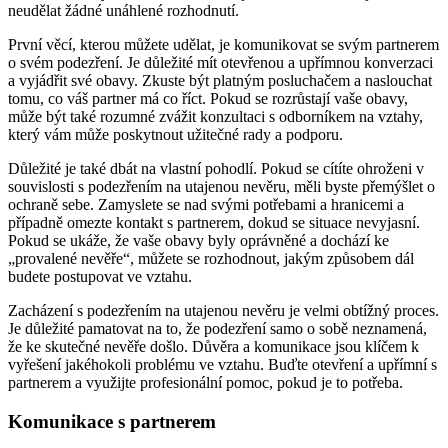
neudělat žádné unáhlené rozhodnutí.
První věcí, kterou můžete udělat, je komunikovat se svým partnerem
o svém podezření. Je důležité mít otevřenou a upřímnou konverzaci
a vyjádřit své obavy. Zkuste být platným posluchačem a naslouchat
tomu, co váš partner má co říct. Pokud se rozrůstají vaše obavy,
může být také rozumné zvážit konzultaci s odborníkem na vztahy,
který vám může poskytnout užitečné rady a podporu.
Důležité je také dbát na vlastní pohodlí. Pokud se cítíte ohroženi v
souvislosti s podezřením na utajenou nevěru, měli byste přemýšlet o
ochraně sebe. Zamyslete se nad svými potřebami a hranicemi a
případně omezte kontakt s partnerem, dokud se situace nevyjasní.
Pokud se ukáže, že vaše obavy byly oprávněné a dochází ke
„provalené nevěře“, můžete se rozhodnout, jakým způsobem dál
budete postupovat ve vztahu.
Zacházení s podezřením na utajenou nevěru je velmi obtížný proces.
Je důležité pamatovat na to, že podezření samo o sobě neznamená,
že ke skutečné nevěře došlo. Důvěra a komunikace jsou klíčem k
vyřešení jakéhokoli problému ve vztahu. Buďte otevření a upřímní s
partnerem a využijte profesionální pomoc, pokud je to potřeba.
Komunikace s partnerem