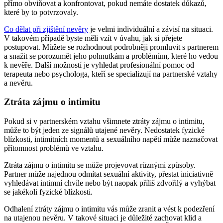
přímo obviňovat a konfrontovat, pokud nemáte dostatek důkazů,
které by to potvrzovaly.
Co dělat při zjištění nevěry
je velmi individuální a závisí na situaci.
V takovém případě byste měli vzít v úvahu, jak si přejete
postupovat. Můžete se rozhodnout podrobněji promluvit s partnerem
a snažit se porozumět jeho pohnutkám a problémům, které ho vedou
k nevěře. Další možností je vyhledat profesionální pomoc od
terapeuta nebo psychologa, kteří se specializují na partnerské vztahy
a nevěru.
Ztráta zájmu o intimitu
Pokud si v partnerském vztahu všimnete ztráty zájmu o intimitu,
může to být jeden ze signálů utajené nevěry. Nedostatek fyzické
blízkosti, intimitních momentů a sexuálního napětí může naznačovat
přítomnost problémů ve vztahu.
Ztráta zájmu o intimitu se může projevovat různými způsoby.
Partner může najednou odmítat sexuální aktivity, přestat iniciativně
vyhledávat intimní chvíle nebo být naopak příliš zdvořilý a vyhýbat
se jakékoli fyzické blízkosti.
Odhalení ztráty zájmu o intimitu vás může zranit a vést k podezření
na utajenou nevěru. V takové situaci je důležité zachovat klid a