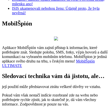
milenku ano!
ISIS ukamenovali nebohou ženu: Údajně proto, že byla
nevěrná!
MobilŠpión
Aplikace MobilŠpión vám zajistí přístup k informacím, které
potřebujete znát. Sledujte polohu, SMS, fotky, výpis hovorů a další
komunikaci na vybraném mobilním telefonu. MobilŠpion je jediná
aplikace svého druhu na trhu, s českým menu!
MobilŠpión
ULTIMATE
Sledovací technika vám dá jistotu, ale…
její použití může představovat ztrátu veškeré důvěry ve vztahu.
Pokud vám však nestačí indície rozebrané zde na webu nebo
potřebujete rychle zjistit, jak to skutečně je, dá vám všechny
informace. Zodpovědnost je pouze na vás.