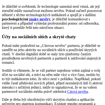
Je důležité si uvědomit, že technologie samotná není vinná, ale její
zneužití může naznačovat možnou nevěru. Pokud začneš pozorovat
některé z těchto technologických indikátorů a spojíš je s dalšími
psychologickými
znaky nevěry
, je důležité komunikovat s
partnerem a případně vyhledat profesionální pomoc od odborníka,
který ti pomůže řešit tuto náročnou situaci.
Účty na sociálních sítích a skryté chaty
Pokud máte podezření na „Citovou nevěru“ partnera, je důležité se
zaměřit na jeho aktivity na sociálních sítích a používání skrytých
chatů. V dnešní digitální době se staly tyto platformy častým
prostředkem nevěrných partnerek a partnerů k udržování utajených
romancí.
Jestliže si všimnete, že se váš partner najednou velmi zajímá o svůj
účet na sociální síti, a tráví na něm stále více a více času, mohlo by
to být indikátorem toho, že něco není v pořádku. Například, pokud
vidíte časté přidávání nových přátel, přijetí neznámých lidí či aktivní
interakci s určitými jedinci, může to signalizovat, že se na vašem
partnerově sociálním médiu právě odehrává
Citová nevěra
.
Dále je třeba být obezřetným vůči skrytým chatům a aplikacím
určeným pro utajenou komunikaci. Existuje mnoho programů a