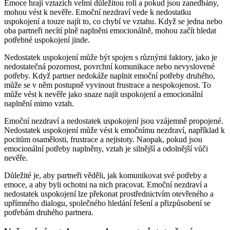
Emoce hrají vztazích velmi důležitou roli a pokud jsou zanedbány,
mohou vést k nevěře. Emoční nezdraví vede k nedostatku
uspokojení a touze najít to, co chybí ve vztahu. Když se jedna nebo
oba partneři necítí plně naplněni emocionálně, mohou začít hledat
potřebné uspokojení jinde.
Nedostatek uspokojení může být spojen s různými faktory, jako je
nedostatečná pozornost, povrchní komunikace nebo nevyslovené
potřeby. Když partner nedokáže naplnit emoční potřeby druhého,
může se v něm postupně vyvinout frustrace a nespokojenost. To
může vést k nevěře jako snaze najít uspokojení a emocionální
naplnění mimo vztah.
Emoční nezdraví a nedostatek uspokojení jsou vzájemně propojené.
Nedostatek uspokojení může vést k emočnímu nezdraví, například k
pocitům osamělosti, frustrace a nejistoty. Naopak, pokud jsou
emocionální potřeby naplněny, vztah je silnější a odolnější vůči
nevěře.
Důležité je, aby partneři věděli, jak komunikovat své potřeby a
emoce, a aby byli ochotni na nich pracovat. Emoční nezdraví a
nedostatek uspokojení lze překonat prostřednictvím otevřeného a
upřímného dialogu, společného hledání řešení a přizpůsobení se
potřebám druhého partnera.