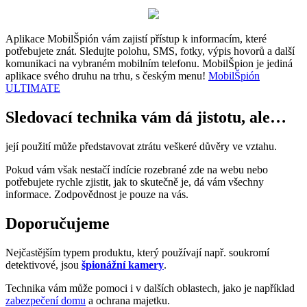
Aplikace MobilŠpión vám zajistí přístup k informacím, které
potřebujete znát. Sledujte polohu, SMS, fotky, výpis hovorů a další
komunikaci na vybraném mobilním telefonu. MobilŠpion je jediná
aplikace svého druhu na trhu, s českým menu!
MobilŠpión
ULTIMATE
Sledovací technika vám dá jistotu, ale…
její použití může představovat ztrátu veškeré důvěry ve vztahu.
Pokud vám však nestačí indície rozebrané zde na webu nebo
potřebujete rychle zjistit, jak to skutečně je, dá vám všechny
informace. Zodpovědnost je pouze na vás.
Doporučujeme
Nejčastějším typem produktu, který používají např. soukromí
detektivové, jsou
špionážní kamery
.
Technika vám může pomoci i v dalších oblastech, jako je například
zabezpečení domu
a ochrana majetku.