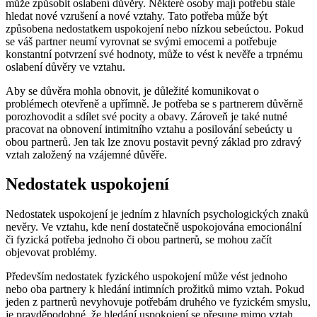
může způsobit oslabení důvěry. Některé osoby mají potřebu stále
hledat nové vzrušení a nové vztahy. Tato potřeba může být
způsobena nedostatkem uspokojení nebo nízkou sebeúctou. Pokud
se váš partner neumí vyrovnat se svými emocemi a potřebuje
konstantní potvrzení své hodnoty, může to vést k nevěře a trpnému
oslabení důvěry ve vztahu.
Aby se důvěra mohla obnovit, je důležité komunikovat o
problémech otevřeně a upřímně. Je potřeba se s partnerem důvěrně
porozhovodit a sdílet své pocity a obavy. Zároveň je také nutné
pracovat na obnovení intimitního vztahu a posilování sebeúcty u
obou partnerů. Jen tak lze znovu postavit pevný základ pro zdravý
vztah založený na vzájemné důvěře.
Nedostatek uspokojení
Nedostatek uspokojení je jedním z hlavních psychologických znaků
nevěry. Ve vztahu, kde není dostatečně uspokojována emocionální
či fyzická potřeba jednoho či obou partnerů, se mohou začít
objevovat problémy.
Především nedostatek fyzického uspokojení může vést jednoho
nebo oba partnery k hledání intimních prožitků mimo vztah. Pokud
jeden z partnerů nevyhovuje potřebám druhého ve fyzickém smyslu,
je pravděpodobné, že hledání uspokojení se přesune mimo vztah,