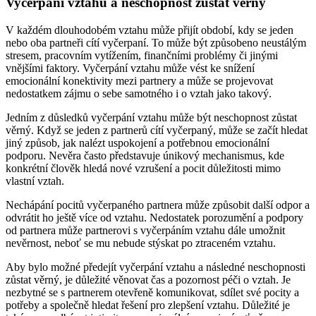
Vyčerpání vztahu a neschopnost zůstat věrný
V každém dlouhodobém vztahu může přijít období, kdy se jeden
nebo oba partneři cítí vyčerpaní. To může být způsobeno neustálým
stresem, pracovním vytížením, finančními problémy či jinými
vnějšími faktory. Vyčerpání vztahu může vést ke snížení
emocionální konektivity mezi partnery a může se projevovat
nedostatkem zájmu o sebe samotného i o vztah jako takový.
Jedním z důsledků vyčerpání vztahu může být neschopnost zůstat
věrný. Když se jeden z partnerů cítí vyčerpaný, může se začít hledat
jiný způsob, jak nalézt uspokojení a potřebnou emocionální
podporu. Nevěra často představuje únikový mechanismus, kde
konkrétní člověk hledá nové vzrušení a pocit důležitosti mimo
vlastní vztah.
Nechápání pocitů vyčerpaného partnera může způsobit další odpor a
odvrátit ho ještě více od vztahu. Nedostatek porozumění a podpory
od partnera může partnerovi s vyčerpáním vztahu dále umožnit
nevěrnost, neboť se mu nebude stýskat po ztraceném vztahu.
Aby bylo možné předejít vyčerpání vztahu a následné neschopnosti
zůstat věrný, je důležité věnovat čas a pozornost péči o vztah. Je
nezbytné se s partnerem otevřeně komunikovat, sdílet své pocity a
potřeby a společně hledat řešení pro zlepšení vztahu. Důležité je