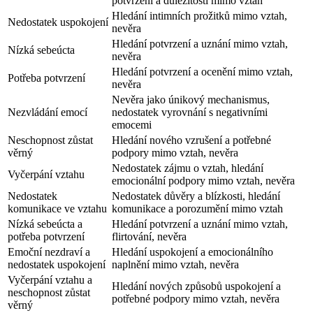
potvrzení a důležitosti mimo vztah
Hledání intimních prožitků mimo vztah,
Nedostatek uspokojení
nevěra
Hledání potvrzení a uznání mimo vztah,
Nízká sebeúcta
nevěra
Hledání potvrzení a ocenění mimo vztah,
Potřeba potvrzení
nevěra
Nevěra jako únikový mechanismus,
Nezvládání emocí
nedostatek vyrovnání s negativními
emocemi
Neschopnost zůstat
Hledání nového vzrušení a potřebné
věrný
podpory mimo vztah, nevěra
Nedostatek zájmu o vztah, hledání
Vyčerpání vztahu
emocionální podpory mimo vztah, nevěra
Nedostatek
Nedostatek důvěry a blízkosti, hledání
komunikace ve vztahu
komunikace a porozumění mimo vztah
Nízká sebeúcta a
Hledání potvrzení a uznání mimo vztah,
potřeba potvrzení
flirtování, nevěra
Emoční nezdraví a
Hledání uspokojení a emocionálního
nedostatek uspokojení
naplnění mimo vztah, nevěra
Vyčerpání vztahu a
Hledání nových způsobů uspokojení a
neschopnost zůstat
potřebné podpory mimo vztah, nevěra
věrný