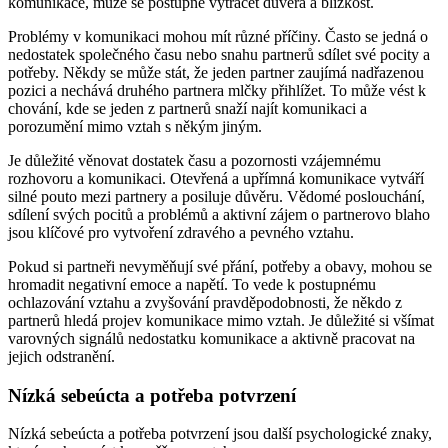
komunikace, může se postupně vytrácet důvěra a blízkost.
Problémy v komunikaci mohou mít různé příčiny. Často se jedná o
nedostatek společného času nebo snahu partnerů sdílet své pocity a
potřeby. Někdy se může stát, že jeden partner zaujímá nadřazenou
pozici a nechává druhého partnera mlčky přihlížet. To může vést k
chování, kde se jeden z partnerů snaží najít komunikaci a
porozumění mimo vztah s někým jiným.
Je důležité věnovat dostatek času a pozornosti vzájemnému
rozhovoru a komunikaci. Otevřená a upřímná komunikace vytváří
silné pouto mezi partnery a posiluje důvěru. Vědomé poslouchání,
sdílení svých pocitů a problémů a aktivní zájem o partnerovo blaho
jsou klíčové pro vytvoření zdravého a pevného vztahu.
Pokud si partneři nevyměňují své přání, potřeby a obavy, mohou se
hromadit negativní emoce a napětí. To vede k postupnému
ochlazování vztahu a zvyšování pravděpodobnosti, že někdo z
partnerů hledá projev komunikace mimo vztah. Je důležité si všímat
varovných signálů nedostatku komunikace a aktivně pracovat na
jejich odstranění.
Nízká sebeúcta a potřeba potvrzení
Nízká sebeúcta a potřeba potvrzení jsou další psychologické znaky,