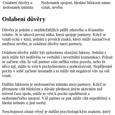
Oslabení důvěry a
Nedostatek spojení, hledání blízkosti mimo
nedostatek intimita
vztah, nevěra
Oslabení důvěry
Důvěra je jedním z nejdůležitějších pilířů zdravého a šťastného
vztahu. Je to taková pevná nitka, která spojuje partnery. Když se
vztah ocitá v krizi, jedním z prvních znaků, který může naznačovat
možnou nevěru, je oslabení důvěry mezi partnery.
Oslabení důvěry může být způsobeno různými faktory. Jedním z
nich může být nedůvěra ve verbální i neverbální komunikaci. Pokud
se začnete cítit, že váš partner vám neříká celou pravdu, nebo že
něco tají, může to vést k pochybnostem a podezíravosti. Nepříjemné
pocity v sobě začnete hromadit a to může mít negativní vliv na váš
vztah.
Dalším faktorem je nedostatečná intimita mezi partnery. Když se
přestanete cítit blízkými a dáváte přednost jiným aktivitám než
trávení času spolu, může to vést k pocitu opuštěnosti a
nedostatečného spojení. Váš partner se pak může cítit nepotřebný a
hledat intimitu u jiné osoby.
Neschopnost zůstat věrný je dalším psychologickým znakem, který