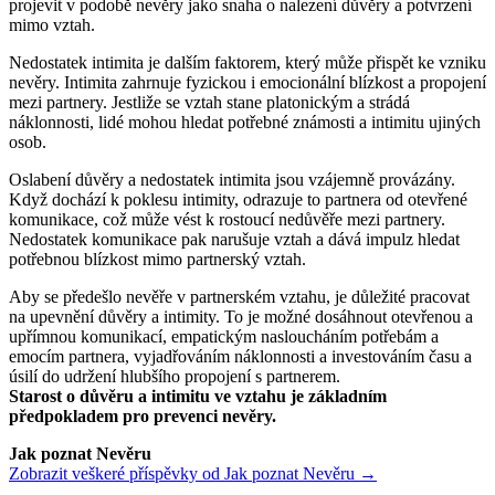
projevit v podobě nevěry jako snaha o nalezení důvěry a potvrzení
mimo vztah.
Nedostatek intimita je dalším faktorem, který může přispět ke vzniku
nevěry. Intimita zahrnuje fyzickou i emocionální blízkost a propojení
mezi partnery. Jestliže se vztah stane platonickým a strádá
náklonnosti, lidé mohou hledat potřebné známosti a intimitu ujiných
osob.
Oslabení důvěry a nedostatek intimita jsou vzájemně provázány.
Když dochází k poklesu intimity, odrazuje to partnera od otevřené
komunikace, což může vést k rostoucí nedůvěře mezi partnery.
Nedostatek komunikace pak narušuje vztah a dává impulz hledat
potřebnou blízkost mimo partnerský vztah.
Aby se předešlo nevěře v partnerském vztahu, je důležité pracovat
na upevnění důvěry a intimity. To je možné dosáhnout otevřenou a
upřímnou komunikací, empatickým nasloucháním potřebám a
emocím partnera, vyjadřováním náklonnosti a investováním času a
úsilí do udržení hlubšího propojení s partnerem.
Starost o důvěru a intimitu ve vztahu je základním
předpokladem pro prevenci nevěry.
Jak poznat Nevěru
Zobrazit veškeré příspěvky od Jak poznat Nevěru →