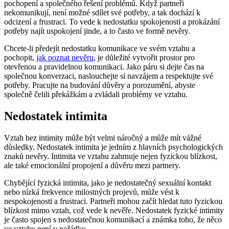
pochopení a společného řešení problémů. Když partneři
nekomunikují, není možné sdílet své potřeby, a tak dochází k
odcizení a frustraci. To vede k nedostatku spokojenosti a prokázání
potřeby najít uspokojení jinde, a to často ve formě nevěry.
Chcete-li předejít nedostatku komunikace ve svém vztahu a
pochopit,
jak poznat nevěru
, je důležité vytvořit prostor pro
otevřenou a pravidelnou komunikaci. Jako páru si dejte čas na
společnou konverzaci, naslouchejte si navzájem a respektujte své
potřeby. Pracujte na budování důvěry a porozumění, abyste
společně čelili překážkám a zvládali problémy ve vztahu.
Nedostatek intimita
Vztah bez intimity může být velmi náročný a může mít vážné
důsledky. Nedostatek intimita je jedním z hlavních psychologických
znaků nevěry. Intimita ve vztahu zahrnuje nejen fyzickou blízkost,
ale také emocionální propojení a důvěru mezi partnery.
Chybějící fyzická intimita, jako je nedostatečný sexuální kontakt
nebo nízká frekvence milostných projevů, může vést k
nespokojenosti a frustraci. Partneři mohou začít hledat tuto fyzickou
blízkost mimo vztah, což vede k nevěře. Nedostatek fyzické intimity
je často spojen s nedostatečnou komunikací a známka toho, že něco
ve vztahu není v pořádku.