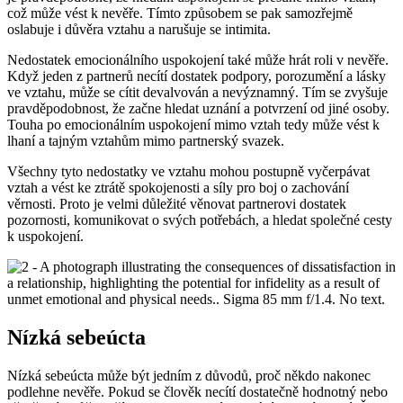
což může vést k nevěře. Tímto způsobem se pak samozřejmě
oslabuje i důvěra vztahu a narušuje se intimita.
Nedostatek emocionálního uspokojení také může hrát roli v nevěře.
Když jeden z partnerů necítí dostatek podpory, porozumění a lásky
ve vztahu, může se cítit devalvován a nevýznamný. Tím se zvyšuje
pravděpodobnost, že začne hledat uznání a potvrzení od jiné osoby.
Touha po emocionálním uspokojení mimo vztah tedy může vést k
lhaní a tajným vztahům mimo partnerský svazek.
Všechny tyto nedostatky ve vztahu mohou postupně vyčerpávat
vztah a vést ke ztrátě spokojenosti a síly pro boj o zachování
věrnosti. Proto je velmi důležité věnovat partnerovi dostatek
pozornosti, komunikovat o svých potřebách, a hledat společné cesty
k uspokojení.
Nízká sebeúcta
Nízká sebeúcta může být jedním z důvodů, proč někdo nakonec
podlehne nevěře. Pokud se člověk necítí dostatečně hodnotný nebo