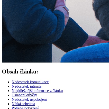
Obsah článku:
Nedostatek komunikace
Nedostatek intimita
Nejdůležitější informace z článku
Oslabení důvěry
Nedostatek uspokojení
Nízká sebeúcta
Potřeba potvrzení