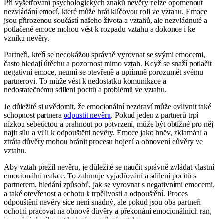
Při vyšetřování psychologických znaků nevěry nelze opomenout
nezvládání emocí, které může hrát klíčovou roli ve vztahu. Emoce
jsou přirozenou součástí našeho života a vztahů, ale nezvládnuté a
potlačené emoce mohou vést k rozpadu vztahu a dokonce i ke
vzniku nevěry.
Partneři, kteří se nedokážou správně vyrovnat se svými emocemi,
často hledají útěchu a pozornost mimo vztah. Když se snaží potlačit
negativní emoce, neumí se otevřeně a upřímně porozumět svému
partnerovi. To může vést k nedostatku komunikace a
nedostatečnému sdílení pocitů a problémů ve vztahu.
Je důležité si uvědomit, že emocionální nezdraví může ovlivnit také
schopnost partnera
odpustit nevěru
. Pokud jeden z partnerů trpí
nízkou sebeúctou a prahnout po potvrzení, může být obtížné pro něj
najít sílu a vůli k odpouštění nevěry. Emoce jako hněv, zklamání a
ztráta důvěry mohou bránit procesu hojení a obnovení důvěry ve
vztahu.
Aby vztah přežil nevěru, je důležité se naučit správně zvládat vlastní
emocionální reakce. To zahrnuje vyjadřování a sdílení pocitů s
partnerem, hledání způsobů, jak se vyrovnat s negativními emocemi,
a také otevřenost a ochotu k trpělivosti a odpouštění. Proces
odpouštění nevěry sice není snadný, ale pokud jsou oba partneři
ochotni pracovat na obnově důvěry a překonání emocionálních ran,