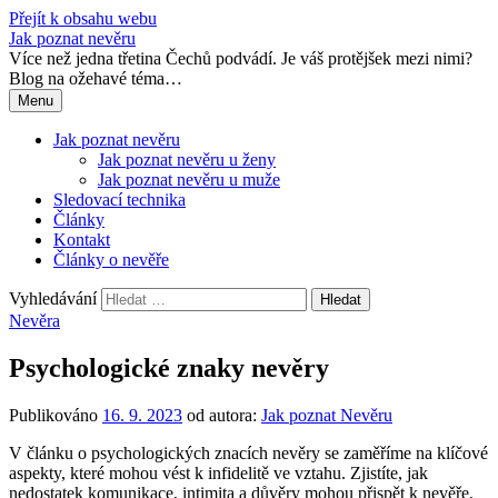
Přejít k obsahu webu
Jak poznat nevěru
Více než jedna třetina Čechů podvádí. Je váš protějšek mezi nimi?
Blog na ožehavé téma…
Menu
Jak poznat nevěru
Jak poznat nevěru u ženy
Jak poznat nevěru u muže
Sledovací technika
Články
Kontakt
Články o nevěře
Vyhledávání
Nevěra
Psychologické znaky nevěry
Publikováno
16. 9. 2023
od autora:
Jak poznat Nevěru
V článku o psychologických znacích nevěry se zaměříme na klíčové
aspekty, které mohou vést k infidelitě ve vztahu. Zjistíte, jak
nedostatek komunikace, intimita a důvěry mohou přispět k nevěře.