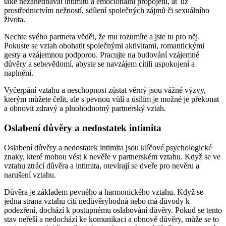
také nezanedbávat intimitu a emocionální propojení, ať už
prostřednictvím nežností, sdílení společných zájmů či sexuálního
života.
Nechte svého partnera vědět, že mu rozumíte a jste tu pro něj.
Pokuste se vztah obohatit společnými aktivitami, romantickými
gesty a vzájemnou podporou. Pracujte na budování vzájemné
důvěry a sebevědomí, abyste se navzájem cítili uspokojení a
naplnění.
Vyčerpání vztahu a neschopnost zůstat věrný jsou vážné výzvy,
kterým můžete čelit, ale s pevnou vůlí a úsilím je možné je překonat
a obnovit zdravý a plnohodnotný partnerský vztah.
Oslabení důvěry a nedostatek intimita
Oslabení důvěry a nedostatek intimita jsou klíčové psychologické
znaky, které mohou vést k nevěře v partnerském vztahu. Když se ve
vztahu ztrácí důvěra a intimita, otevírají se dveře pro nevěru a
narušení vztahu.
Důvěra je základem pevného a harmonického vztahu. Když se
jedna strana vztahu cítí nedůvěryhodná nebo má důvody k
podezření, dochází k postupnému oslabování důvěry. Pokud se tento
stav neřeší a nedochází ke komunikaci a obnově důvěry, může se to