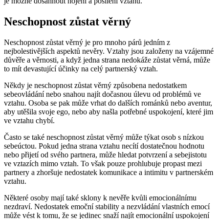
je možné dosáhnout hojení a posílení vztahu.
Neschopnost zůstat věrný
Neschopnost zůstat věrný je pro mnoho párů jedním z
nejbolestivějších aspektů nevěry. Vztahy jsou založeny na vzájemné
důvěře a věrnosti, a když jedna strana nedokáže zůstat věrná, může
to mít devastující účinky na celý partnerský vztah.
Někdy je neschopnost zůstat věrný způsobena nedostatkem
sebeovládání nebo snahou najít dočasnou úlevu od problémů ve
vztahu. Osoba se pak může vrhat do dalších románků nebo aventur,
aby utěšila svoje ego, nebo aby našla potřebné uspokojení, které jim
ve vztahu chybí.
Často se také neschopnost zůstat věrný může týkat osob s nízkou
sebeúctou. Pokud jedna strana vztahu necítí dostatečnou hodnotu
nebo přijetí od svého partnera, může hledat potvrzení a sebejistotu
ve vztazích mimo vztah. To však pouze prohlubuje propast mezi
partnery a zhoršuje nedostatek komunikace a intimitu v partnerském
vztahu.
Některé osoby mají také sklony k nevěře kvůli emocionálnímu
nezdraví. Nedostatek emoční stability a nezvládání vlastních emocí
může vést k tomu, že se jedinec snaží najít emocionální uspokojení