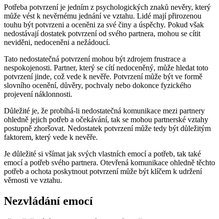
Potřeba potvrzení je jedním z psychologických znaků nevěry, který
může vést k nevěrnému jednání ve vztahu. Lidé mají přirozenou
touhu být potvrzeni a oceněni za své činy a úspěchy. Pokud však
nedostávají dostatek potvrzení od svého partnera, mohou se cítit
neviděni, nedoceněni a nežádoucí.
Tato nedostatečná potvrzení mohou být zdrojem frustrace a
nespokojenosti. Partner, který se cítí nedoceněný, může hledat toto
potvrzení jinde, což vede k nevěře. Potvrzení může být ve formě
slovního ocenění, důvěry, pochvaly nebo dokonce fyzického
projevení náklonnosti.
Důležité je, že probíhá-li nedostatečná komunikace mezi partnery
ohledně jejich potřeb a očekávání, tak se mohou partnerské vztahy
postupně zhoršovat. Nedostatek potvrzení může tedy být důležitým
faktorem, který vede k nevěře.
Je důležité si všímat jak svých vlastních emocí a potřeb, tak také
emocí a potřeb svého partnera. Otevřená komunikace ohledně těchto
potřeb a ochota poskytnout potvrzení může být klíčem k udržení
věrnosti ve vztahu.
Nezvládání emocí