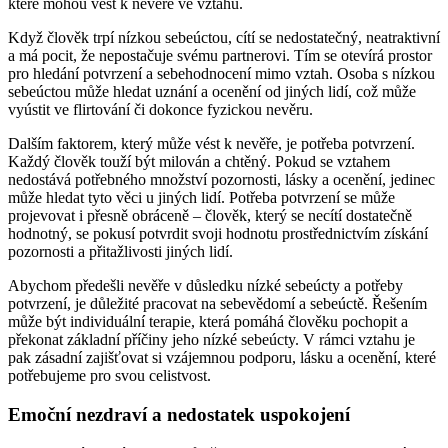
které mohou vést k nevěře ve vztahu.
Když člověk trpí nízkou sebeúctou, cítí se nedostatečný, neatraktivní
a má pocit, že nepostačuje svému partnerovi. Tím se otevírá prostor
pro hledání potvrzení a sebehodnocení mimo vztah. Osoba s nízkou
sebeúctou může hledat uznání a ocenění od jiných lidí, což může
vyústit ve flirtování či dokonce fyzickou nevěru.
Dalším faktorem, který může vést k nevěře, je potřeba potvrzení.
Každý člověk touží být milován a chtěný. Pokud se vztahem
nedostává potřebného množství pozornosti, lásky a ocenění, jedinec
může hledat tyto věci u jiných lidí. Potřeba potvrzení se může
projevovat i přesně obráceně – člověk, který se necítí dostatečně
hodnotný, se pokusí potvrdit svoji hodnotu prostřednictvím získání
pozornosti a přitažlivosti jiných lidí.
Abychom předešli nevěře v důsledku nízké sebeúcty a potřeby
potvrzení, je důležité pracovat na sebevědomí a sebeúctě. Řešením
může být individuální terapie, která pomáhá člověku pochopit a
překonat základní příčiny jeho nízké sebeúcty. V rámci vztahu je
pak zásadní zajišťovat si vzájemnou podporu, lásku a ocenění, které
potřebujeme pro svou celistvost.
Emoční nezdraví a nedostatek uspokojení