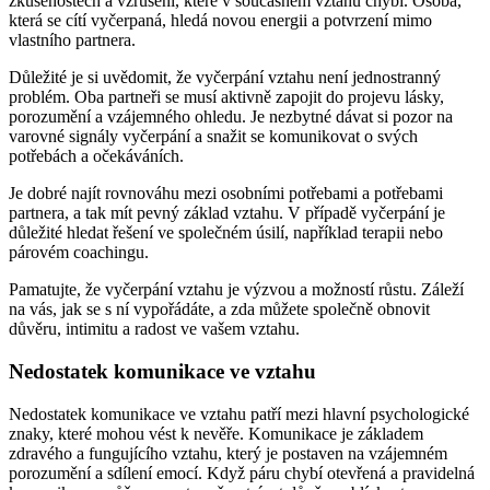
zkušenostech a vzrušení, které v současném vztahu chybí. Osoba,
která se cítí vyčerpaná, hledá novou energii a potvrzení mimo
vlastního partnera.
Důležité je si uvědomit, že vyčerpání vztahu není jednostranný
problém. Oba partneři se musí aktivně zapojit do projevu lásky,
porozumění a vzájemného ohledu. Je nezbytné dávat si pozor na
varovné signály vyčerpání a snažit se komunikovat o svých
potřebách a očekáváních.
Je dobré najít rovnováhu mezi osobními potřebami a potřebami
partnera, a tak mít pevný základ vztahu. V případě vyčerpání je
důležité hledat řešení ve společném úsilí, například terapii nebo
párovém coachingu.
Pamatujte, že vyčerpání vztahu je výzvou a možností růstu. Záleží
na vás, jak se s ní vypořádáte, a zda můžete společně obnovit
důvěru, intimitu a radost ve vašem vztahu.
Nedostatek komunikace ve vztahu
Nedostatek komunikace ve vztahu patří mezi hlavní psychologické
znaky, které mohou vést k nevěře. Komunikace je základem
zdravého a fungujícího vztahu, který je postaven na vzájemném
porozumění a sdílení emocí. Když páru chybí otevřená a pravidelná