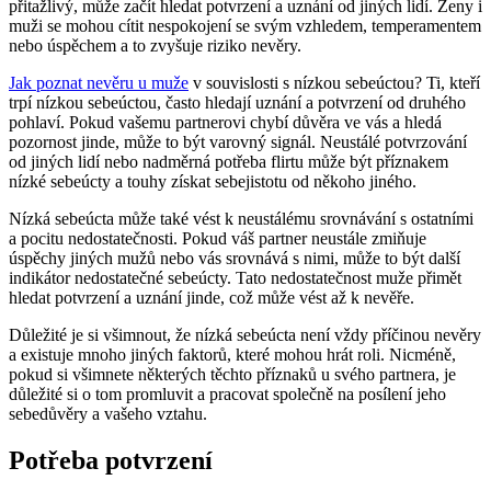
přitažlivý, může začít hledat potvrzení a uznání od jiných lidí. Ženy i
muži se mohou cítit nespokojení se svým vzhledem, temperamentem
nebo úspěchem a to zvyšuje riziko nevěry.
Jak poznat nevěru u muže
v souvislosti s nízkou sebeúctou? Ti, kteří
trpí nízkou sebeúctou, často hledají uznání a potvrzení od druhého
pohlaví. Pokud vašemu partnerovi chybí důvěra ve vás a hledá
pozornost jinde, může to být varovný signál. Neustálé potvrzování
od jiných lidí nebo nadměrná potřeba flirtu může být příznakem
nízké sebeúcty a touhy získat sebejistotu od někoho jiného.
Nízká sebeúcta může také vést k neustálému srovnávání s ostatními
a pocitu nedostatečnosti. Pokud váš partner neustále zmiňuje
úspěchy jiných mužů nebo vás srovnává s nimi, může to být další
indikátor nedostatečné sebeúcty. Tato nedostatečnost muže přimět
hledat potvrzení a uznání jinde, což může vést až k nevěře.
Důležité je si všimnout, že nízká sebeúcta není vždy příčinou nevěry
a existuje mnoho jiných faktorů, které mohou hrát roli. Nicméně,
pokud si všimnete některých těchto příznaků u svého partnera, je
důležité si o tom promluvit a pracovat společně na posílení jeho
sebedůvěry a vašeho vztahu.
Potřeba potvrzení