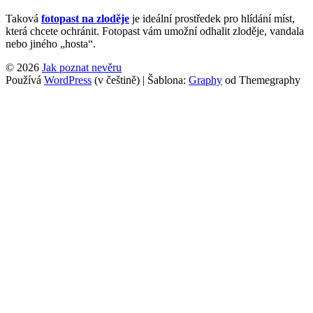
Taková
fotopast na zloděje
je ideální prostředek pro hlídání míst,
která chcete ochránit. Fotopast vám umožní odhalit zloděje, vandala
nebo jiného „hosta“.
© 2026
Jak poznat nevěru
Používá
WordPress
(v češtině)
|
Šablona:
Graphy
od Themegraphy