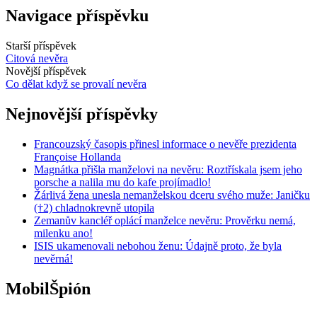
Navigace příspěvku
Starší příspěvek
Citová nevěra
Novější příspěvek
Co dělat když se provalí nevěra
Nejnovější příspěvky
Francouzský časopis přinesl informace o nevěře prezidenta
Françoise Hollanda
Magnátka přišla manželovi na nevěru: Roztřískala jsem jeho
porsche a nalila mu do kafe projímadlo!
Žárlivá žena unesla nemanželskou dceru svého muže: Janičku
(†2) chladnokrevně utopila
Zemanův kancléř oplácí manželce nevěru: Prověrku nemá,
milenku ano!
ISIS ukamenovali nebohou ženu: Údajně proto, že byla
nevěrná!
MobilŠpión