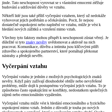
jinde. Tato neschopnost vyrovnat se s vlastními emocemi ztěžuje
budování a udržování důvěry ve vztahu.
Někteří lidé jsou také příliš vyčerpáni vztahem, který už nedokáže
vyhovovat jejich potřebám a očekáváním. Pocit, že nejsou
dostatečně uspokojeni nebo naplnění ve vztahu, může je vést k
hledání nových zážitků a vzrušení mimo vztah.
Všechny tyto faktory mohou přispět k neschopnosti zůstat věrný. Je
důležité si tyto
znaky nevěry
uvědomovat a aktivně na nich
pracovat. Komunikace, důvěra a intimita jsou klíčovými pilíři
zdravého a spokojeného partnerství, které pomáhají překonat
nástrahy a předejít nevěře.
Vyčerpání vztahu
Vyčerpání vztahu je jedním z možných psychologických znaků
nevěry. Když páry zažívají dlouhodobé obtíže nebo nevyřešené
problémy, může dojít k postupnému vyčerpání jejich vztahu. To je
způsobeno často opakujícími se konflikty, nedostatkem společných
zájmů nebo emocionálním vypálením.
Vyčerpání vztahu může vést k hledání emocionálního a fyzického
uspokojení mimo vztah. Jedním z důvodů je touha po nových