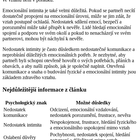
Emocionální intimita je také velmi důležitá. Pokud se partneři necítí
dostatečně propojeni na emocionální úrovni, může se jim zdát, že
vztah postupně ochladá. Nedostatek sdílení emocí, bezpečí a
porozumění může také přispět k nevěře. Lidé hledají emocionální
spojení a podporu ve svém okolí a pokud to nenacházejí ve svém
partnerovi, mohou být náchylní k nevěře.
Nedostatek intimity je často důsledkem nedostatečné komunikace a
neprobírání důležitých emocionálních potřeb. Je nezbytné, aby
partneři byli schopni otevřeně hovořit o svých potřebách, přáních a
obavách, a aby našli způsob, jak je společně naplnit. Otevřená
komunikace a snaha o budování fyzické a emocionální intimity jsou
základem zdravého vztahu.
Nejdůležitější informace z článku
Psychologický znak
Možné důsledky
Nedostatek
Odcizení, emocionální vzdalování,
komunikace
nedostatek porozumění, frustrace, nevěra
Nespokojenost, frustrace, hledání fyzického
Nedostatek intimita
a emocionálního uspokojení mimo vztah
Pochybnosti, nedostatek spojení, hledání
Oslabení důvěry