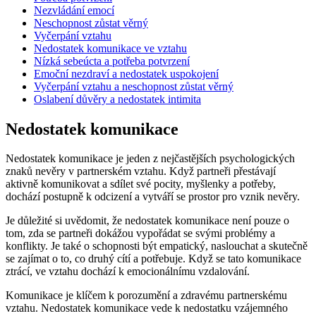
Nezvládání emocí
Neschopnost zůstat věrný
Vyčerpání vztahu
Nedostatek komunikace ve vztahu
Nízká sebeúcta a potřeba potvrzení
Emoční nezdraví a nedostatek uspokojení
Vyčerpání vztahu a neschopnost zůstat věrný
Oslabení důvěry a nedostatek intimita
Nedostatek komunikace
Nedostatek komunikace je jeden z nejčastějších psychologických
znaků nevěry v partnerském vztahu. Když partneři přestávají
aktivně komunikovat a sdílet své pocity, myšlenky a potřeby,
dochází postupně k odcizení a vytváří se prostor pro vznik nevěry.
Je důležité si uvědomit, že nedostatek komunikace není pouze o
tom, zda se partneři dokážou vypořádat se svými problémy a
konflikty. Je také o schopnosti být empatický, naslouchat a skutečně
se zajímat o to, co druhý cítí a potřebuje. Když se tato komunikace
ztrácí, ve vztahu dochází k emocionálnímu vzdalování.
Komunikace je klíčem k porozumění a zdravému partnerskému
vztahu. Nedostatek komunikace vede k nedostatku vzájemného