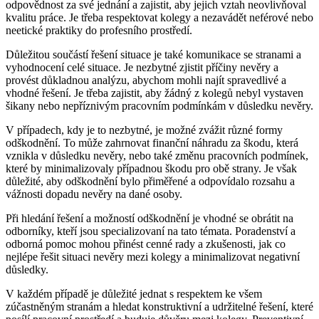
odpovědnost za své jednání a zajistit, aby jejich vztah neovlivňoval
kvalitu práce. Je třeba respektovat kolegy a nezavádět neférové nebo
neetické praktiky do profesního prostředí.
Důležitou součástí řešení situace je také komunikace se stranami a
vyhodnocení celé situace. Je nezbytné zjistit příčiny nevěry a
provést důkladnou analýzu, abychom mohli najít spravedlivé a
vhodné řešení. Je třeba zajistit, aby žádný z kolegů nebyl vystaven
šikany nebo nepříznivým pracovním podmínkám v důsledku nevěry.
V případech, kdy je to nezbytné, je možné zvážit různé formy
odškodnění. To může zahrnovat finanční náhradu za škodu, která
vznikla v důsledku nevěry, nebo také změnu pracovních podmínek,
které by minimalizovaly případnou škodu pro obě strany. Je však
důležité, aby odškodnění bylo přiměřené a odpovídalo rozsahu a
vážnosti dopadu nevěry na dané osoby.
Při hledání řešení a možností odškodnění je vhodné se obrátit na
odborníky, kteří jsou specializovaní na tato témata. Poradenství a
odborná pomoc mohou přinést cenné rady a zkušenosti, jak co
nejlépe řešit situaci nevěry mezi kolegy a minimalizovat negativní
důsledky.
V každém případě je důležité jednat s respektem ke všem
zúčastněným stranám a hledat konstruktivní a udržitelné řešení, které