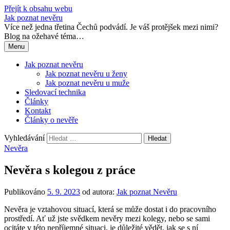
Přejít k obsahu webu
Jak poznat nevěru
Více než jedna třetina Čechů podvádí. Je váš protějšek mezi nimi?
Blog na ožehavé téma…
Menu
Jak poznat nevěru
Jak poznat nevěru u ženy
Jak poznat nevěru u muže
Sledovací technika
Články
Kontakt
Články o nevěře
Vyhledávání
Nevěra
Nevěra s kolegou z práce
Publikováno
5. 9. 2023
od autora:
Jak poznat Nevěru
Nevěra je vztahovou situací, která se může dostat i do pracovního
prostředí. Ať už jste svědkem nevěry mezi kolegy, nebo se sami
ocitáte v této nepříjemné situaci, je důležité vědět, jak se s ní