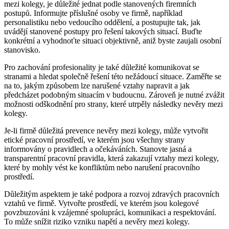
mezi kolegy, je důležité jednat podle stanovených firemních
postupů. Informujte příslušné osoby ve firmě, například
personalistiku nebo vedoucího oddělení, a postupujte tak, jak
uvádějí stanovené postupy pro řešení takových situací. Buďte
konkrétní a vyhodnoťte situaci objektivně, aniž byste zaujali osobní
stanovisko.
Pro zachování profesionality je také důležité komunikovat se
stranami a hledat společně řešení této nežádoucí situace. Zaměřte se
na to, jakým způsobem lze narušené vztahy napravit a jak
předcházet podobným situacím v budoucnu. Zároveň je nutné zvážit
možnosti odškodnění pro strany, které utrpěly následky nevěry mezi
kolegy.
Je-li firmě důležitá prevence nevěry mezi kolegy, může vytvořit
etické pracovní prostředí, ve kterém jsou všechny strany
informovány o pravidlech a očekáváních. Stanovte jasná a
transparentní pracovní pravidla, která zakazují vztahy mezi kolegy,
které by mohly vést ke konfliktům nebo narušení pracovního
prostředí.
Důležitým aspektem je také podpora a rozvoj zdravých pracovních
vztahů ve firmě. Vytvořte prostředí, ve kterém jsou kolegové
povzbuzováni k vzájemné spolupráci, komunikaci a respektování.
To může snížit riziko vzniku napětí a nevěry mezi kolegy.