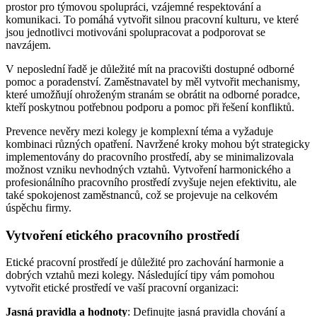
prostor pro týmovou spolupráci, vzájemné respektování a
komunikaci. To pomáhá vytvořit silnou pracovní kulturu, ve které
jsou jednotlivci motivováni spolupracovat a podporovat se
navzájem.
V neposlední řadě je důležité mít na pracovišti dostupné odborné
pomoc a poradenství. Zaměstnavatel by měl vytvořit mechanismy,
které umožňují ohroženým stranám se obrátit na odborné poradce,
kteří poskytnou potřebnou podporu a pomoc při řešení konfliktů.
Prevence nevěry mezi kolegy je komplexní téma a vyžaduje
kombinaci různých opatření. Navržené kroky mohou být strategicky
implementovány do pracovního prostředí, aby se minimalizovala
možnost vzniku nevhodných vztahů. Vytvoření harmonického a
profesionálního pracovního prostředí zvyšuje nejen efektivitu, ale
také spokojenost zaměstnanců, což se projevuje na celkovém
úspěchu firmy.
Vytvoření etického pracovního prostředí
Etické pracovní prostředí je důležité pro zachování harmonie a
dobrých vztahů mezi kolegy. Následující tipy vám pomohou
vytvořit etické prostředí ve vaší pracovní organizaci:
Jasná pravidla a hodnoty
: Definujte jasná pravidla chování a