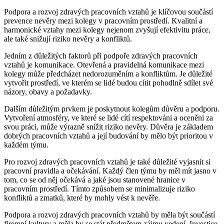
Podpora a rozvoj zdravých pracovních vztahů je klíčovou součástí
prevence nevěry mezi kolegy v pracovním prostředí. Kvalitní a
harmonické vztahy mezi kolegy nejenom zvyšují efektivitu práce,
ale také snižují riziko nevěry a konfliktů.
Jedním z důležitých faktorů při podpoře zdravých pracovních
vztahů je komunikace. Otevřená a pravidelná komunikace mezi
kolegy může předcházet nedorozuměním a konfliktům. Je důležité
vytvořit prostředí, ve kterém se lidé budou cítit pohodlně sdílet své
názory, obavy a požadavky.
Dalším důležitým prvkem je poskytnout kolegům důvěru a podporu.
Vytvoření atmosféry, ve které se lidé cítí respektováni a oceněni za
svou práci, může výrazně snížit riziko nevěry. Důvěra je základem
dobrých pracovních vztahů a její budování by mělo být prioritou v
každém týmu.
Pro rozvoj zdravých pracovních vztahů je také důležité vyjasnit si
pracovní pravidla a očekávání. Každý člen týmu by měl mít jasno v
tom, co se od něj očekává a jaké jsou stanovené hranice v
pracovním prostředí. Tímto způsobem se minimalizuje riziko
konfliktů a zmatků, které by mohly vést k nevěře.
Podpora a rozvoj zdravých pracovních vztahů by měla být součástí
firemní kultury a měla by se stát předmětem zájmu vedení. Investice