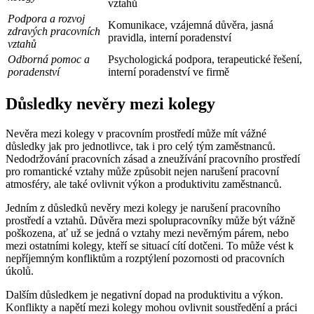
vztahů
Podpora a rozvoj
Komunikace, vzájemná důvěra, jasná
zdravých pracovních
pravidla, interní poradenství
vztahů
Odborná pomoc a
Psychologická podpora, terapeutické řešení,
poradenství
interní poradenství ve firmě
Důsledky nevěry mezi kolegy
Nevěra mezi kolegy v pracovním prostředí může mít vážné
důsledky jak pro jednotlivce, tak i pro celý tým zaměstnanců.
Nedodržování pracovních zásad a zneužívání pracovního prostředí
pro romantické vztahy může způsobit nejen narušení pracovní
atmosféry, ale také ovlivnit výkon a produktivitu zaměstnanců.
Jedním z důsledků nevěry mezi kolegy je narušení pracovního
prostředí a vztahů. Důvěra mezi spolupracovníky může být vážně
poškozena, ať už se jedná o vztahy mezi nevěrným párem, nebo
mezi ostatními kolegy, kteří se situací cítí dotčeni. To může vést k
nepříjemným konfliktům a rozptýlení pozornosti od pracovních
úkolů.
Dalším důsledkem je negativní dopad na produktivitu a výkon.
Konflikty a napětí mezi kolegy mohou ovlivnit soustředění a práci