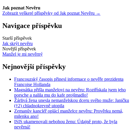
Jak poznat Nevěru
Zobrazit veškeré příspěvky od Jak poznat Nevěru →
Navigace příspěvku
Starší příspěvek
Jak skrýt nevěru
Novější příspěvek
Manžel je mi nevěrný
Nejnovější příspěvky
Francouzský časopis přinesl informace o nevěře prezidenta
Françoise Hollanda
Magnátka přišla manželovi na nevěru: Roztřískala jsem jeho
porsche a nalila mu do kafe projímadlo!
Žárlivá žena unesla nemanželskou dceru svého muže: Janičku
(†2) chladnokrevně utopila
Zemanův kancléř oplácí manželce nevěru: Prověrku nemá,
milenku ano!
ISIS ukamenovali nebohou ženu: Údajně proto, že byla
nevěrná!