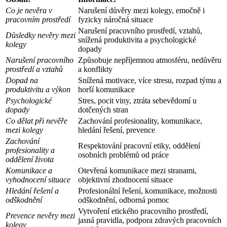
Co je nevěra v
Narušení důvěry mezi kolegy, emočně i
pracovním prostředí
fyzicky náročná situace
Narušení pracovního prostředí, vztahů,
Důsledky nevěry mezi
snížená produktivita a psychologické
kolegy
dopady
Narušení pracovního
Způsobuje nepříjemnou atmosféru, nedůvěru
prostředí a vztahů
a konflikty
Dopad na
Snížená motivace, více stresu, rozpad týmu a
produktivitu a výkon
horší komunikace
Psychologické
Stres, pocit viny, ztráta sebevědomí u
dopady
dotčených stran
Co dělat při nevěře
Zachování profesionality, komunikace,
mezi kolegy
hledání řešení, prevence
Zachování
Respektování pracovní etiky, oddělení
profesionality a
osobních problémů od práce
oddělení života
Komunikace a
Otevřená komunikace mezi stranami,
vyhodnocení situace
objektivní zhodnocení situace
Hledání řešení a
Profesionální řešení, komunikace, možnosti
odškodnění
odškodnění, odborná pomoc
Vytvoření etického pracovního prostředí,
Prevence nevěry mezi
jasná pravidla, podpora zdravých pracovních
kolegy