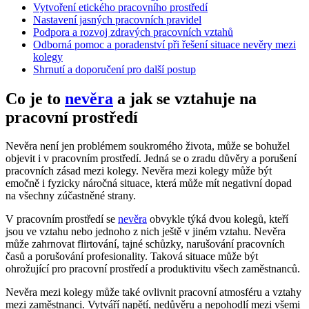
Vytvoření etického pracovního prostředí
Nastavení jasných pracovních pravidel
Podpora a rozvoj zdravých pracovních vztahů
Odborná pomoc a poradenství při řešení situace nevěry mezi
kolegy
Shrnutí a doporučení pro další postup
Co je to
nevěra
a jak se vztahuje na
pracovní prostředí
Nevěra není jen problémem soukromého života, může se bohužel
objevit i v pracovním prostředí. Jedná se o zradu důvěry a porušení
pracovních zásad mezi kolegy. Nevěra mezi kolegy může být
emočně i fyzicky náročná situace, která může mít negativní dopad
na všechny zúčastněné strany.
V pracovním prostředí se
nevěra
obvykle týká dvou kolegů, kteří
jsou ve vztahu nebo jednoho z nich ještě v jiném vztahu. Nevěra
může zahrnovat flirtování, tajné schůzky, narušování pracovních
časů a porušování profesionality. Taková situace může být
ohrožující pro pracovní prostředí a produktivitu všech zaměstnanců.
Nevěra mezi kolegy může také ovlivnit pracovní atmosféru a vztahy
mezi zaměstnanci. Vytváří napětí, nedůvěru a nepohodlí mezi všemi