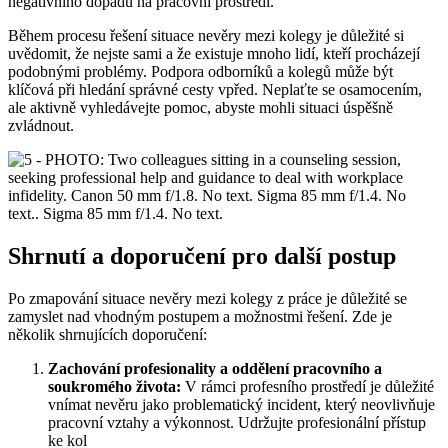
negativního dopadu na pracovní prostředí.
Během procesu řešení situace nevěry mezi kolegy je důležité si
uvědomit, že nejste sami a že existuje mnoho lidí, kteří procházejí
podobnými problémy. Podpora odborníků a kolegů může být
klíčová při hledání správné cesty vpřed. Neplaťte se osamocením,
ale aktivně vyhledávejte pomoc, abyste mohli situaci úspěšně
zvládnout.
Shrnutí a doporučení pro další postup
Po zmapování situace nevěry mezi kolegy z práce je důležité se
zamyslet nad vhodným postupem a možnostmi řešení. Zde je
několik shrnujících doporučení:
Zachování profesionality a oddělení pracovního a
soukromého života:
V rámci profesního prostředí je důležité
vnímat nevěru jako problematický incident, který neovlivňuje
pracovní vztahy a výkonnost. Udržujte profesionální přístup
ke kol