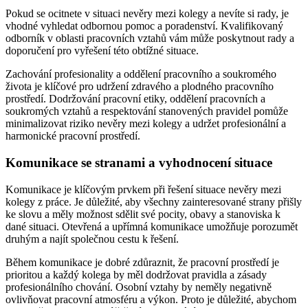
Pokud se ocitnete v situaci nevěry mezi kolegy a nevíte si rady, je
vhodné vyhledat odbornou pomoc a poradenství. Kvalifikovaný
odborník v oblasti pracovních vztahů vám může poskytnout rady a
doporučení pro vyřešení této obtížné situace.
Zachování profesionality a oddělení pracovního a soukromého
života je klíčové pro udržení zdravého a plodného pracovního
prostředí. Dodržování pracovní etiky, oddělení pracovních a
soukromých vztahů a respektování stanovených pravidel pomůže
minimalizovat riziko nevěry mezi kolegy a udržet profesionální a
harmonické pracovní prostředí.
Komunikace se stranami a vyhodnocení situace
Komunikace je klíčovým prvkem při řešení situace nevěry mezi
kolegy z práce. Je důležité, aby všechny zainteresované strany přišly
ke slovu a měly možnost sdělit své pocity, obavy a stanoviska k
dané situaci. Otevřená a upřímná komunikace umožňuje porozumět
druhým a najít společnou cestu k řešení.
Během komunikace je dobré zdůraznit, že pracovní prostředí je
prioritou a každý kolega by měl dodržovat pravidla a zásady
profesionálního chování. Osobní vztahy by neměly negativně
ovlivňovat pracovní atmosféru a výkon. Proto je důležité, abychom