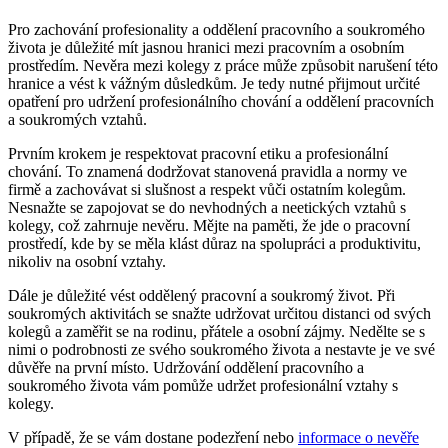
Pro zachování profesionality a oddělení pracovního a soukromého
života je důležité mít jasnou hranici mezi pracovním a osobním
prostředím. Nevěra mezi kolegy z práce může způsobit narušení této
hranice a vést k vážným důsledkům. Je tedy nutné přijmout určité
opatření pro udržení profesionálního chování a oddělení pracovních
a soukromých vztahů.
Prvním krokem je respektovat pracovní etiku a profesionální
chování. To znamená dodržovat stanovená pravidla a normy ve
firmě a zachovávat si slušnost a respekt vůči ostatním kolegům.
Nesnažte se zapojovat se do nevhodných a neetických vztahů s
kolegy, což zahrnuje nevěru. Mějte na paměti, že jde o pracovní
prostředí, kde by se měla klást důraz na spolupráci a produktivitu,
nikoliv na osobní vztahy.
Dále je důležité vést oddělený pracovní a soukromý život. Při
soukromých aktivitách se snažte udržovat určitou distanci od svých
kolegů a zaměřit se na rodinu, přátele a osobní zájmy. Nedělte se s
nimi o podrobnosti ze svého soukromého života a nestavte je ve své
důvěře na první místo. Udržování oddělení pracovního a
soukromého života vám pomůže udržet profesionální vztahy s
kolegy.
V případě, že se vám dostane podezření nebo
informace o nevěře