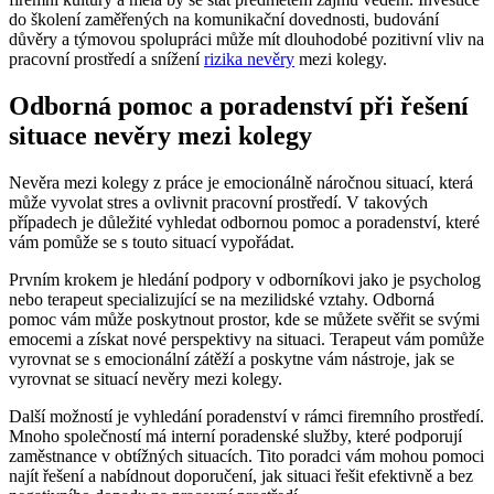
do školení zaměřených na komunikační dovednosti, budování
důvěry a týmovou spolupráci může mít dlouhodobé pozitivní vliv na
pracovní prostředí a snížení
rizika nevěry
mezi kolegy.
Odborná pomoc a poradenství při řešení
situace nevěry mezi kolegy
Nevěra mezi kolegy z práce je emocionálně náročnou situací, která
může vyvolat stres a ovlivnit pracovní prostředí. V takových
případech je důležité vyhledat odbornou pomoc a poradenství, které
vám pomůže se s touto situací vypořádat.
Prvním krokem je hledání podpory v odborníkovi jako je psycholog
nebo terapeut specializující se na mezilidské vztahy. Odborná
pomoc vám může poskytnout prostor, kde se můžete svěřit se svými
emocemi a získat nové perspektivy na situaci. Terapeut vám pomůže
vyrovnat se s emocionální zátěží a poskytne vám nástroje, jak se
vyrovnat se situací nevěry mezi kolegy.
Další možností je vyhledání poradenství v rámci firemního prostředí.
Mnoho společností má interní poradenské služby, které podporují
zaměstnance v obtížných situacích. Tito poradci vám mohou pomoci
najít řešení a nabídnout doporučení, jak situaci řešit efektivně a bez