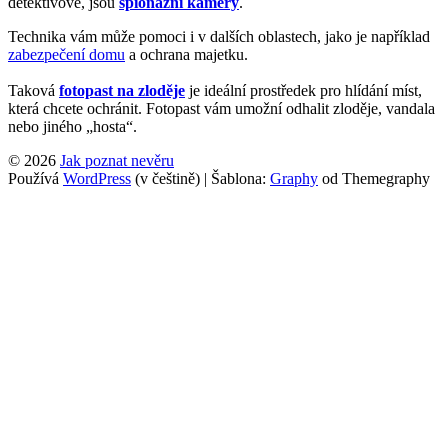
detektivové, jsou
špionážní kamery
.
Technika vám může pomoci i v dalších oblastech, jako je například
zabezpečení domu
a ochrana majetku.
Taková
fotopast na zloděje
je ideální prostředek pro hlídání míst,
která chcete ochránit. Fotopast vám umožní odhalit zloděje, vandala
nebo jiného „hosta“.
© 2026
Jak poznat nevěru
Používá
WordPress
(v češtině)
|
Šablona:
Graphy
od Themegraphy