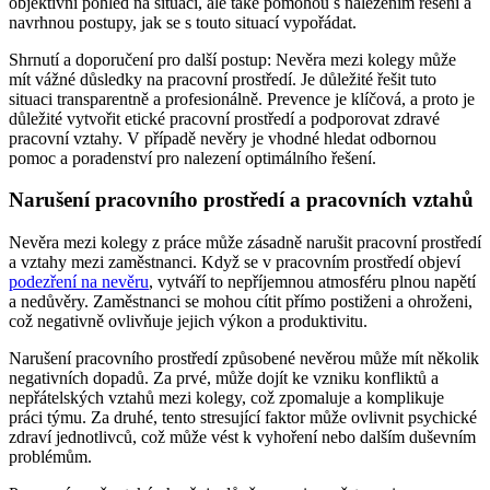
objektivní pohled na situaci, ale také pomohou s nalezením řešení a
navrhnou postupy, jak se s touto situací vypořádat.
Shrnutí a doporučení pro další postup: Nevěra mezi kolegy může
mít vážné důsledky na pracovní prostředí. Je důležité řešit tuto
situaci transparentně a profesionálně. Prevence je klíčová, a proto je
důležité vytvořit etické pracovní prostředí a podporovat zdravé
pracovní vztahy. V případě nevěry je vhodné hledat odbornou
pomoc a poradenství pro nalezení optimálního řešení.
Narušení pracovního prostředí a pracovních vztahů
Nevěra mezi kolegy z práce může zásadně narušit pracovní prostředí
a vztahy mezi zaměstnanci. Když se v pracovním prostředí objeví
podezření na nevěru
, vytváří to nepříjemnou atmosféru plnou napětí
a nedůvěry. Zaměstnanci se mohou cítit přímo postiženi a ohroženi,
což negativně ovlivňuje jejich výkon a produktivitu.
Narušení pracovního prostředí způsobené nevěrou může mít několik
negativních dopadů. Za prvé, může dojít ke vzniku konfliktů a
nepřátelských vztahů mezi kolegy, což zpomaluje a komplikuje
práci týmu. Za druhé, tento stresující faktor může ovlivnit psychické
zdraví jednotlivců, což může vést k vyhoření nebo dalším duševním
problémům.