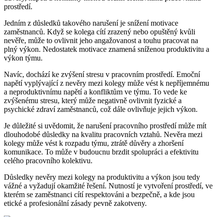
prostředí.
Jedním z důsledků takového narušení je snížení motivace
zaměstnanců. Když se kolega cítí zrazený nebo opuštěný kvůli
nevěře, může to ovlivnit jeho angažovanost a touhu pracovat na
plný výkon. Nedostatek motivace znamená sníženou produktivitu a
výkon týmu.
Navíc, dochází ke zvýšení stresu v pracovním prostředí. Emoční
napětí vyplývající z nevěry mezi kolegy může vést k nepříjemnému
a neproduktivnímu napětí a konfliktům ve týmu. To vede ke
zvýšenému stresu, který může negativně ovlivnit fyzické a
psychické zdraví zaměstnanců, což dále ovlivňuje jejich výkon.
Je důležité si uvědomit, že narušení pracovního prostředí může mít
dlouhodobé důsledky na kvalitu pracovních vztahů. Nevěra mezi
kolegy může vést k rozpadu týmu, ztrátě důvěry a zhoršení
komunikace. To může v budoucnu brzdit spolupráci a efektivitu
celého pracovního kolektivu.
Důsledky nevěry mezi kolegy na produktivitu a výkon jsou tedy
vážné a vyžadují okamžité řešení. Nutností je vytvoření prostředí, ve
kterém se zaměstnanci cítí respektováni a bezpečně, a kde jsou
etické a profesionální zásady pevně zakotveny.