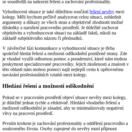
se soustředili na nalezení řešení a zachování profesionality.
Vyhodnocení situace je také důležitou součástí
řešení nevěry
mezi
kolegy. Měli bychom pečlivě analyzovat celou situaci, zohlednit
argumenty a důkazy ze všech stran a objektivně zhodnotit možné
důsledky a narušení pracovního prostředí. Je důležité zachovat
objektivitu a vyhodnocovat situaci na základě faktů, nikoli na
základě subjektivního názoru či předsudků.
V závěrečné fázi komunikace a vyhodnocení situace je třeba
společně hledat řešení a možnosti odškodnění postižené strany. Zde
je vhodné využít odbornou pomoc a poradenství, které nám mohou
poskytnout specializované pracovníky. Jejich zkušenosti a znalosti v
této oblasti nám mohou pomoci najít nejlepší cestu k opětovnému
navázání profesionálních vztahů mezi kolegy.
Hledání řešení a možností odškodnění
Pokud se v pracovním prostředí objeví situace nevěry mezi kolegy,
je důležité jednat rychle a efektivně. Hledání vhodného řešení a
možností odškodnění je zásadní, aby se minimalizovaly negativní
vlivy na pracovní prostředí.
Prvním krokem je zachování profesionality a oddělení pracovního a
soukromého života. Osoby zapojené do nevěry musí přijmout