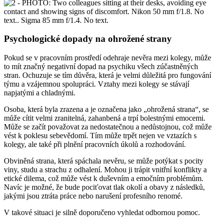
Psychologické dopady na ohrožené strany
Pokud se v pracovním prostředí odehraje nevěra mezi kolegy, může
to mít značný negativní dopad na psychiku všech zúčastněných
stran. Ochuzuje se tím důvěra, která je velmi důležitá pro fungování
týmu a vzájemnou spolupráci. Vztahy mezi kolegy se stávají
napjatými a chladnými.
Osoba, která byla zrazena a je označena jako „ohrožená strana“, se
může cítit velmi zranitelná, zahanbená a trpí bolestnými emocemi.
Může se začít považovat za nedostatečnou a nedůstojnou, což může
vést k poklesu sebevědomí. Tím může trpět nejen ve vztazích s
kolegy, ale také při plnění pracovních úkolů a rozhodování.
Obviněná strana, která spáchala nevěru, se může potýkat s pocity
viny, studu a strachu z odhalení. Mohou ji trápit vnitřní konflikty a
etické dilema, což může vést k duševním a emočním problémům.
Navíc je možné, že bude pociťovat tlak okolí a obavy z následků,
jakými jsou ztráta práce nebo narušení profesního renomé.
V takové situaci je silně doporučeno vyhledat odbornou pomoc.