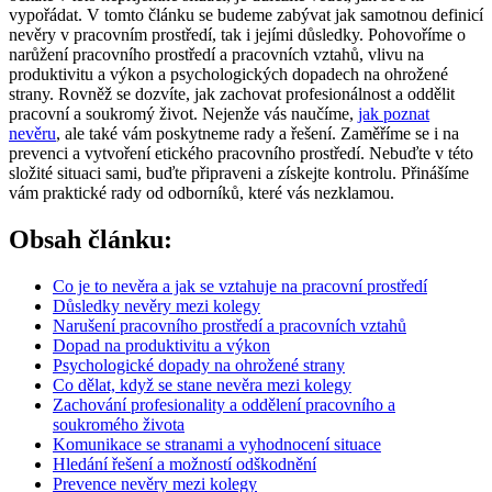
vypořádat. V tomto článku se budeme zabývat jak samotnou definicí
nevěry v pracovním prostředí, tak i jejími důsledky. Pohovoříme o
narůžení pracovního prostředí a pracovních vztahů, vlivu na
produktivitu a výkon a psychologických dopadech na ohrožené
strany. Rovněž se dozvíte, jak zachovat profesionálnost a oddělit
pracovní a soukromý život. Nejenže vás naučíme,
jak poznat
nevěru
, ale také vám poskytneme rady a řešení. Zaměříme se i na
prevenci a vytvoření etického pracovního prostředí. Nebuďte v této
složité situaci sami, buďte připraveni a získejte kontrolu. Přinášíme
vám praktické rady od odborníků, které vás nezklamou.
Obsah článku:
Co je to nevěra a jak se vztahuje na pracovní prostředí
Důsledky nevěry mezi kolegy
Narušení pracovního prostředí a pracovních vztahů
Dopad na produktivitu a výkon
Psychologické dopady na ohrožené strany
Co dělat, když se stane nevěra mezi kolegy
Zachování profesionality a oddělení pracovního a
soukromého života
Komunikace se stranami a vyhodnocení situace
Hledání řešení a možností odškodnění
Prevence nevěry mezi kolegy