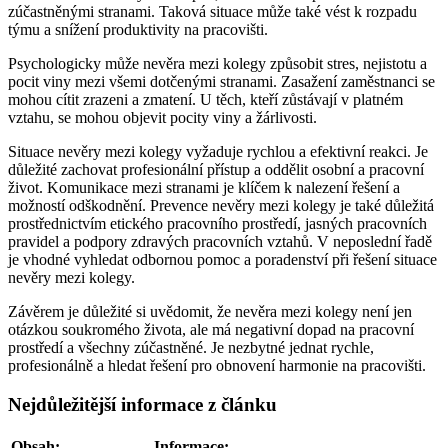
zúčastněnými stranami. Taková situace může také vést k rozpadu
týmu a snížení produktivity na pracovišti.
Psychologicky může nevěra mezi kolegy způsobit stres, nejistotu a
pocit viny mezi všemi dotčenými stranami. Zasažení zaměstnanci se
mohou cítit zrazeni a zmatení. U těch, kteří zůstávají v platném
vztahu, se mohou objevit pocity viny a žárlivosti.
Situace nevěry mezi kolegy vyžaduje rychlou a efektivní reakci. Je
důležité zachovat profesionální přístup a oddělit osobní a pracovní
život. Komunikace mezi stranami je klíčem k nalezení řešení a
možností odškodnění. Prevence nevěry mezi kolegy je také důležitá
prostřednictvím etického pracovního prostředí, jasných pracovních
pravidel a podpory zdravých pracovních vztahů. V neposlední řadě
je vhodné vyhledat odbornou pomoc a poradenství při řešení situace
nevěry mezi kolegy.
Závěrem je důležité si uvědomit, že nevěra mezi kolegy není jen
otázkou soukromého života, ale má negativní dopad na pracovní
prostředí a všechny zúčastněné. Je nezbytné jednat rychle,
profesionálně a hledat řešení pro obnovení harmonie na pracovišti.
Nejdůležitější informace z článku
Obsah:
Informace: