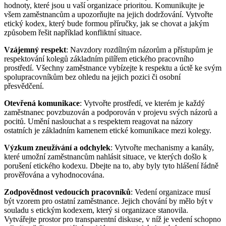
hodnoty, které jsou u vaší organizace prioritou. Komunikujte je
všem zaměstnancům a upozorňujte na jejich dodržování. Vytvořte
etický kodex, který bude formou příručky, jak se chovat a jakým
způsobem řešit například konfliktní situace.
Vzájemný respekt
: Navzdory rozdílným názorům a přístupům je
respektování kolegů základním pilířem etického pracovního
prostředí. Všechny zaměstnance vybízejte k respektu a úctě ke svým
spolupracovníkům bez ohledu na jejich pozici či osobní
přesvědčení.
Otevřená komunikace
: Vytvořte prostředí, ve kterém je každý
zaměstnanec povzbuzován a podporován v projevu svých názorů a
pocitů. Umění naslouchat a s respektem reagovat na názory
ostatních je základním kamenem etické komunikace mezi kolegy.
Výzkum zneužívání a odchylek
: Vytvořte mechanismy a kanály,
které umožní zaměstnancům nahlásit situace, ve kterých došlo k
porušení etického kodexu. Dbejte na to, aby byly tyto hlášení řádně
prověřována a vyhodnocována.
Zodpovědnost vedoucích pracovníků
: Vedení organizace musí
být vzorem pro ostatní zaměstnance. Jejich chování by mělo být v
souladu s etickým kodexem, který si organizace stanovila.
Vytvářejte prostor pro transparentní diskuse, v níž je vedení schopno