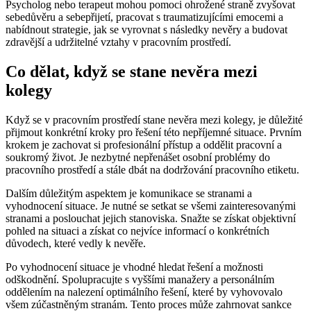
Psycholog nebo terapeut mohou pomoci ohrožené straně zvyšovat
sebedůvěru a sebepřijetí, pracovat s traumatizujícími emocemi a
nabídnout strategie, jak se vyrovnat s následky nevěry a budovat
zdravější a udržitelné vztahy v pracovním prostředí.
Co dělat, když se stane nevěra mezi
kolegy
Když se v pracovním prostředí stane nevěra mezi kolegy, je důležité
přijmout konkrétní kroky pro řešení této nepříjemné situace. Prvním
krokem je zachovat si profesionální přístup a oddělit pracovní a
soukromý život. Je nezbytné nepřenášet osobní problémy do
pracovního prostředí a stále dbát na dodržování pracovního etiketu.
Dalším důležitým aspektem je komunikace se stranami a
vyhodnocení situace. Je nutné se setkat se všemi zainteresovanými
stranami a poslouchat jejich stanoviska. Snažte se získat objektivní
pohled na situaci a získat co nejvíce informací o konkrétních
důvodech, které vedly k nevěře.
Po vyhodnocení situace je vhodné hledat řešení a možnosti
odškodnění. Spolupracujte s vyššími manažery a personálním
oddělením na nalezení optimálního řešení, které by vyhovovalo
všem zúčastněným stranám. Tento proces může zahrnovat sankce