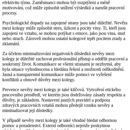
efektivitu týmu. Zaměstnanci mohou být rozptýleni a méně
motivováni, což může způsobit snížení výsledků a narušit pracovní
procesy.
Psychologické dopady na zapojené strany jsou také důležité. Nevěra
mezi kolegy může způsobit stres, úzkost a pocity viny. Ti, kteří jsou
zapojeni ve vztahu, se mohou potýkat s emoce, jako jsou vina, stud
nebo strach. Zároveň mohou ostatní kolegové trpět pocitem zrady a
zklamání.
Za účelem minimalizování negativních důsledků nevěry mezi
kolegy je důležité zachovat profesionální přístup a oddělit pracovní a
soukromý život. Komunikace se všemi stranami je nezbytná, aby
byla situace vyhodnocena a hledána řešení a možnosti odškodnění.
Jasná a transparentní komunikace může pomoci ve vyřešení
konfliktů a obnově důvěry mezi kolegy.
Prevence nevěry mezi kolegy je také klíčová. Vytvoření etického
pracovního prostředí, ve kterém jsou dodržovány zásady respektu a
důvěry, je základem. Nastavení jasných pravidel a podpora
zdravých pracovních vztahů mohou předejít vzniku nevěry a
minimalizovat její důsledky.
V případě nevěry mezi kolegy je také vhodné hledat odbornou
pomoc a poradenství. Externí odborníci nejenže poskytnou