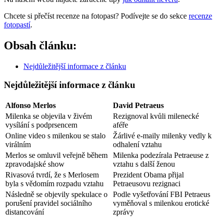
Chcete si přečíst recenze na fotopast? Podívejte se do sekce
recenze
fotopastí
.
Obsah článku:
Nejdůležitější informace z článku
Nejdůležitější informace z článku
Alfonso Merlos
David Petraeus
Milenka se objevila v živém
Rezignoval kvůli milenecké
vysílání s podprsencem
aféře
Online video s milenkou se stalo
Žárlivé e-maily milenky vedly k
virálním
odhalení vztahu
Merlos se omluvil veřejně během
Milenka podezírala Petraeuse z
zpravodajské show
vztahu s další ženou
Rivasová tvrdí, že s Merlosem
Prezident Obama přijal
byla s vědomím rozpadu vztahu
Petraeusovu rezignaci
Následně se objevily spekulace o
Podle vyšetřování FBI Petraeus
porušení pravidel sociálního
vyměňoval s milenkou erotické
distancování
zprávy