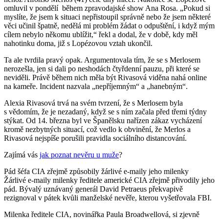
omluvil v pondělí během zpravodajské show Ana Rosa. „Pokud si
myslíte, že jsem k situaci nepřistoupil správně nebo že jsem některé
věci učinil špatně, nedělá mi problém žádat o odpuštění, i když mým
cílem nebylo někomu ublížit,“ řekl a dodal, že v době, kdy měl
nahotinku doma, již s Lopézovou vztah ukončil.
Ta ale tvrdila pravý opak. Argumentovala tím, že se s Merlosem
nerozešla, jen si dali po neshodách čtyřdenní pauzu, při které se
neviděli. Právě během nich měla být Rivasová viděna nahá online
na kameře. Incident nazvala „nepříjemným“ a „hanebným“.
Alexia Rivasová trvá na svém tvrzení, že s Merlosem byla
s vědomím, že je nezadaný, když se s ním začala před třemi týdny
stýkat. Od 14. března byl ve Španělsku nařízen zákaz vycházení
kromě nezbytných situací, což vedlo k obvinění, že Merlos a
Rivasová nejspíše porušili pravidla sociálního distancování.
Zajímá vás
jak poznat nevěru u muže
?
Pád šéfa CIA zřejmě způsobily žárlivé e-maily jeho milenky
Žárlivé e-maily milenky ředitele americké CIA zřejmě přivodily jeho
pád. Bývalý uznávaný generál David Petraeus překvapivě
rezignoval v pátek kvůli manželské nevěře, kterou vyšetřovala FBI.
Milenka ředitele CIA, novinářka Paula Broadwellová, si zjevně