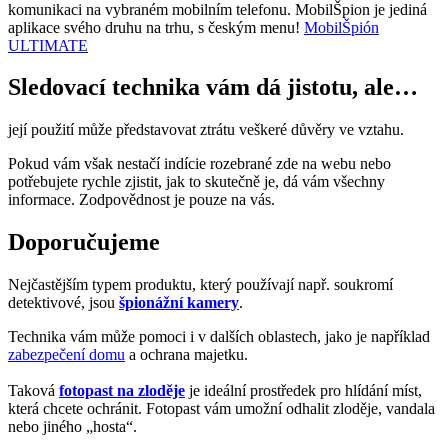
komunikaci na vybraném mobilním telefonu. MobilŠpion je jediná
aplikace svého druhu na trhu, s českým menu!
MobilŠpión
ULTIMATE
Sledovací technika vám dá jistotu, ale…
její použití může představovat ztrátu veškeré důvěry ve vztahu.
Pokud vám však nestačí indície rozebrané zde na webu nebo
potřebujete rychle zjistit, jak to skutečně je, dá vám všechny
informace. Zodpovědnost je pouze na vás.
Doporučujeme
Nejčastějším typem produktu, který používají např. soukromí
detektivové, jsou
špionážní kamery
.
Technika vám může pomoci i v dalších oblastech, jako je například
zabezpečení domu
a ochrana majetku.
Taková
fotopast na zloděje
je ideální prostředek pro hlídání míst,
která chcete ochránit. Fotopast vám umožní odhalit zloděje, vandala
nebo jiného „hosta“.