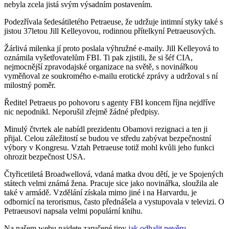
nebyla zcela jistá svým výsadním postavením.
Podezřívala šedesátiletého Petraeuse, že udržuje intimní styky také s
jistou 37letou Jill Kelleyovou, rodinnou přítelkyní Petraeusových.
Žárlivá milenka jí proto poslala výhružné e-maily. Jill Kelleyová to
oznámila vyšetřovatelům FBI. Ti pak zjistili, že si šéf CIA,
nejmocnější zpravodajské organizace na světě, s novinářkou
vyměňoval ze soukromého e-mailu erotické zprávy a udržoval s ní
milostný poměr.
Ředitel Petraeus po pohovoru s agenty FBI koncem října nejdříve
nic nepodnikl. Neporušil zřejmě žádné předpisy.
Minulý čtvrtek ale nabídl prezidentu Obamovi rezignaci a ten ji
přijal. Celou záležitostí se budou ve středu zabývat bezpečnostní
výbory v Kongresu. Vztah Petraeuse totiž mohl kvůli jeho funkci
ohrozit bezpečnost USA.
Čtyřicetiletá Broadwellová, vdaná matka dvou dětí, je ve Spojených
státech velmi známá žena. Pracuje sice jako novinářka, sloužila ale
také v armádě. Vzdělání získala mimo jiné i na Harvardu, je
odbornicí na terorismus, často přednášela a vystupovala v televizi. O
Petraeusovi napsala velmi populární knihu.
Na našem webu najdete zaručené tipy
jak odhalit nevěru
.