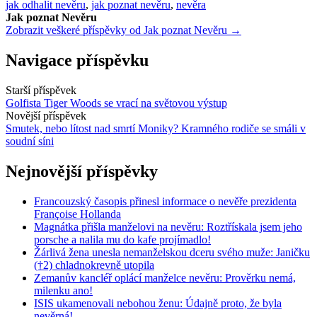
jak odhalit nevěru
,
jak poznat nevěru
,
nevěra
Jak poznat Nevěru
Zobrazit veškeré příspěvky od Jak poznat Nevěru →
Navigace příspěvku
Starší příspěvek
Golfista Tiger Woods se vrací na světovou výstup
Novější příspěvek
Smutek, nebo lítost nad smrtí Moniky? Kramného rodiče se smáli v
soudní síni
Nejnovější příspěvky
Francouzský časopis přinesl informace o nevěře prezidenta
Françoise Hollanda
Magnátka přišla manželovi na nevěru: Roztřískala jsem jeho
porsche a nalila mu do kafe projímadlo!
Žárlivá žena unesla nemanželskou dceru svého muže: Janičku
(†2) chladnokrevně utopila
Zemanův kancléř oplácí manželce nevěru: Prověrku nemá,
milenku ano!
ISIS ukamenovali nebohou ženu: Údajně proto, že byla
nevěrná!