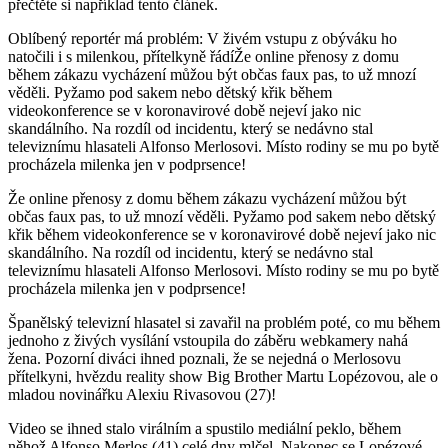
přečtěte si například tento článek.
Oblíbený reportér má problém: V živém vstupu z obýváku ho
natočili i s milenkou, přítelkyně řádíŽe online přenosy z domu
během zákazu vycházení můžou být občas faux pas, to už mnozí
věděli. Pyžamo pod sakem nebo dětský křik během
videokonference se v koronavirové době nejeví jako nic
skandálního. Na rozdíl od incidentu, který se nedávno stal
televiznímu hlasateli Alfonso Merlosovi. Místo rodiny se mu po bytě
procházela milenka jen v podprsence!
Že online přenosy z domu během zákazu vycházení můžou být
občas faux pas, to už mnozí věděli. Pyžamo pod sakem nebo dětský
křik během videokonference se v koronavirové době nejeví jako nic
skandálního. Na rozdíl od incidentu, který se nedávno stal
televiznímu hlasateli Alfonso Merlosovi. Místo rodiny se mu po bytě
procházela milenka jen v podprsence!
Španělský televizní hlasatel si zavařil na problém poté, co mu během
jednoho z živých vysílání vstoupila do záběru webkamery nahá
žena. Pozorní diváci ihned poznali, že se nejedná o Merlosovu
přítelkyni, hvězdu reality show Big Brother Martu Lopézovou, ale o
mladou novinářku Alexiu Rivasovou (27)!
Video se ihned stalo virálním a spustilo mediální peklo, během
něhož Alfonso Merlos (41) celé dny mlčel. Nakonec se Lopézové