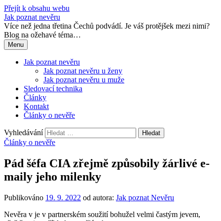
Přejít k obsahu webu
Jak poznat nevěru
Více než jedna třetina Čechů podvádí. Je váš protějšek mezi nimi?
Blog na ožehavé téma…
Menu
Jak poznat nevěru
Jak poznat nevěru u ženy
Jak poznat nevěru u muže
Sledovací technika
Články
Kontakt
Články o nevěře
Vyhledávání
Články o nevěře
Pád šéfa CIA zřejmě způsobily žárlivé e-
maily jeho milenky
Publikováno
19. 9. 2022
od autora:
Jak poznat Nevěru
Nevěra v je v partnerském soužití bohužel velmi častým jevem,