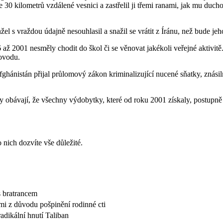
e 30 kilometrů vzdálené vesnici a zastřelil ji třemi ranami, jak mu ducho
el s vraždou údajně nesouhlasil a snažil se vrátit z Íránu, než bude jeh
až 2001 nesměly chodit do škol či se věnovat jakékoli veřejné aktivitě
rovodu.
ghánistán přijal průlomový zákon kriminalizující nucené sňatky, znásiln
bávají, že všechny výdobytky, které od roku 2001 získaly, postupně vy
o nich dozvíte vše důležité.
 s bratrancem
ami z důvodu pošpinění rodinné cti
adikální hnutí Taliban