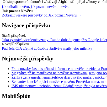
Odstup sponzorů, fanoušci zůstávají
Afghánistán přijal zákony chráníc
jak odhalit nevěru
,
jak poznat nevěru
,
nevěra
Jak poznat Nevěru
Zobrazit veškeré příspěvky od Jak poznat Nevěru →
Navigace příspěvku
Starší příspěvek
Jitka vyznává vícečetné vztahy: Rande dohadujeme přes Google kale
Novější příspěvek
Pád šéfa CIA zřejmě způsobily žárlivé e-maily jeho milenky
Nejnovější příspěvky
Francouzský časopis přinesl informace o nevěře prezidenta Fra
Magnátka přišla manželovi na nevěru: Roztřískala jsem jeho po
Žárlivá žena unesla nemanželskou dceru svého muže: Janičku (
Zemanův kancléř oplácí manželce nevěru: Prověrku nemá, mil
ISIS ukamenovali nebohou ženu: Údajně proto, že byla nevěrn
MobilŠpión