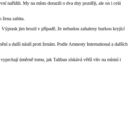
vní nařídili. My na místo dorazili o dva dny později, ale on i celá
o žena zabita.
. Výprask jim hrozil v případě, že nebudou zahaleny burkou kryjící
ění a další násilí proti ženám. Podle Amnesty International a dalších
prchají úměrně tomu, jak Taliban získává větší vliv na místní i