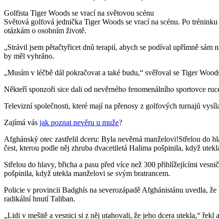
Golfista Tiger Woods se vrací na světovou scénu
Světová golfová jednička Tiger Woods se vrací na scénu. Po trénink
otázkám o osobním životě.
„Strávil jsem pětačtyřicet dnů terapií, abych se podíval upřímně sám n
by měl vyhráno.
„Musím v léčbě dál pokračovat a také budu,“ svěřoval se Tiger Woods
Někteří sponzoři sice dali od nevěrného fenomenálního sportovce ruce
Televizní společnosti, které mají na přenosy z golfových turnajů vysí
Zajímá vás
jak poznat nevěru u muže
?
Afghánský otec zastřelil dceru: Byla nevěrná manželovi!Střelou do hla
čest, kterou podle něj zhruba dvacetiletá Halima pošpinila, když ute
Střelou do hlavy, břicha a pasu před více než 300 přihlížejícími vesni
pošpinila, když utekla manželovi se svým bratrancem.
Policie v provincii Badghís na severozápadě Afghánistánu uvedla, že
radikální hnutí Taliban.
„Lidi v mešitě a vesnici si z něj utahovali, že jeho dcera utekla,“ ře