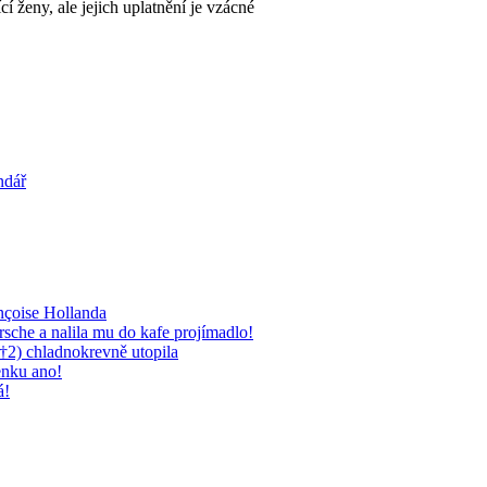
í ženy, ale jejich uplatnění je vzácné
ndář
nçoise Hollanda
rsche a nalila mu do kafe projímadlo!
†2) chladnokrevně utopila
enku ano!
á!