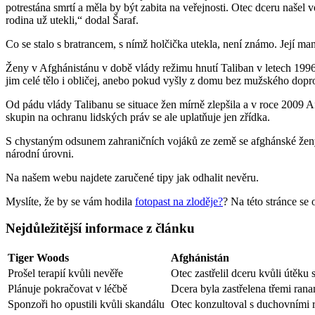
potrestána smrtí a měla by být zabita na veřejnosti. Otec dceru našel v
rodina už utekli,“ dodal Šaraf.
Co se stalo s bratrancem, s nímž holčička utekla, není známo. Její manž
Ženy v Afghánistánu v době vlády režimu hnutí Taliban v letech 1996 
jim celé tělo i obličej, anebo pokud vyšly z domu bez mužského dop
Od pádu vlády Talibanu se situace žen mírně zlepšila a v roce 2009 Af
skupin na ochranu lidských práv se ale uplatňuje jen zřídka.
S chystaným odsunem zahraničních vojáků ze země se afghánské ženy o
národní úrovni.
Na našem webu najdete zaručené tipy jak odhalit nevěru.
Myslíte, že by se vám hodila
fotopast na zloděje?
? Na této stránce se 
Nejdůležitější informace z článku
Tiger Woods
Afghánistán
Prošel terapií kvůli nevěře
Otec zastřelil dceru kvůli útěku
Plánuje pokračovat v léčbě
Dcera byla zastřelena třemi ran
Sponzoři ho opustili kvůli skandálu
Otec konzultoval s duchovními r