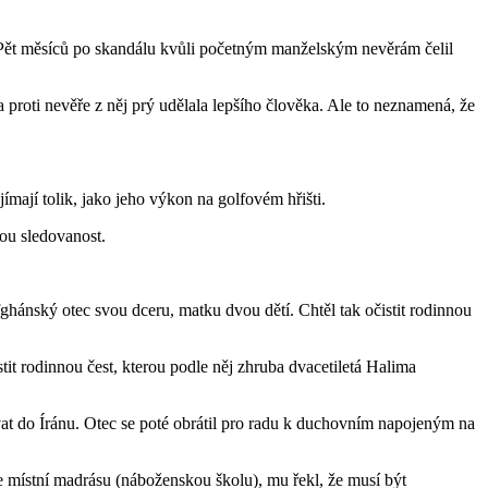
. Pět měsíců po skandálu kvůli početným manželským nevěrám čelil
a proti nevěře z něj prý udělala lepšího člověka. Ale to neznamená, že
mají tolik, jako jeho výkon na golfovém hřišti.
nou sledovanost.
fghánský otec svou dceru, matku dvou dětí. Chtěl tak očistit rodinnou
stit rodinnou čest, kterou podle něj zhruba dvacetiletá Halima
vat do Íránu. Otec se poté obrátil pro radu k duchovním napojeným na
ede místní madrásu (náboženskou školu), mu řekl, že musí být