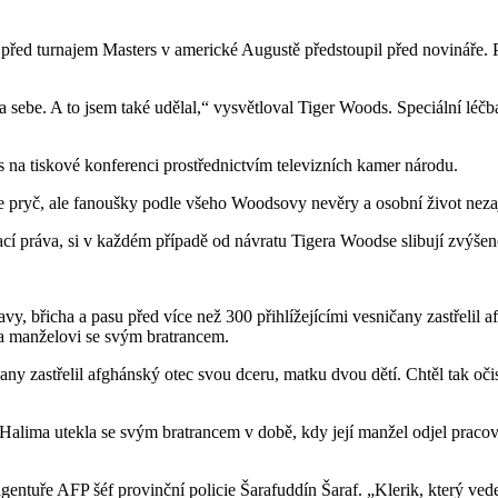
u před turnajem Masters v americké Augustě předstoupil před novináře
a sebe. A to jsem také udělal,“ vysvětloval Tiger Woods. Speciální léčb
 na tiskové konferenci prostřednictvím televizních kamer národu.
 pryč, ale fanoušky podle všeho Woodsovy nevěry a osobní život nezají
lací práva, si v každém případě od návratu Tigera Woodse slibují zvýše
vy, břicha a pasu před více než 300 přihlížejícími vesničany zastřelil a
kla manželovi se svým bratrancem.
čany zastřelil afghánský otec svou dceru, matku dvou dětí. Chtěl tak oči
 Halima utekla se svým bratrancem v době, kdy její manžel odjel praco
kl agentuře AFP šéf provinční policie Šarafuddín Šaraf. „Klerik, který v