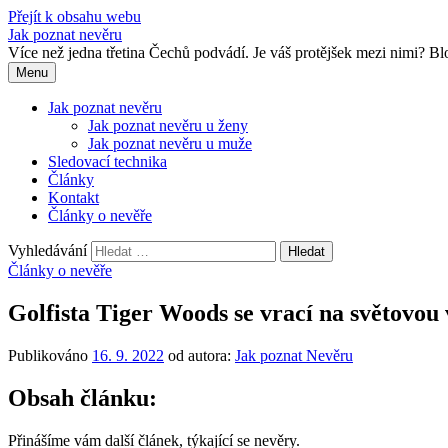
Přejít k obsahu webu
Jak poznat nevěru
Více než jedna třetina Čechů podvádí. Je váš protějšek mezi nimi? 
Menu
Jak poznat nevěru
Jak poznat nevěru u ženy
Jak poznat nevěru u muže
Sledovací technika
Články
Kontakt
Články o nevěře
Vyhledávání
Články o nevěře
Golfista Tiger Woods se vrací na světovou
Publikováno
16. 9. 2022
od autora:
Jak poznat Nevěru
Obsah článku:
Přinášíme vám další článek, týkající se nevěry.