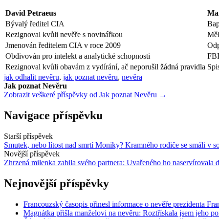
David Petraeus
Mar
Bývalý ředitel CIA
Bap
Rezignoval kvůli nevěře s novinářkou
Měl
Jmenován ředitelem CIA v roce 2009
Odp
Obdivován pro intelekt a analytické schopnosti
FBI
Rezignoval kvůli obavám z vydírání, ač neporušil žádná pravidla
Spi
jak odhalit nevěru
,
jak poznat nevěru
,
nevěra
Jak poznat Nevěru
Zobrazit veškeré příspěvky od Jak poznat Nevěru →
Navigace příspěvku
Starší příspěvek
Smutek, nebo lítost nad smrtí Moniky? Kramného rodiče se smáli v so
Novější příspěvek
Zhrzená milenka zabila svého partnera: Uvařeného ho naservírovala 
Nejnovější příspěvky
Francouzský časopis přinesl informace o nevěře prezidenta Fra
Magnátka přišla manželovi na nevěru: Roztřískala jsem jeho po