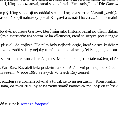
ilnil, King to pozoroval, smál se a nabízel příteli rady,“ stojí Dle Gar
 den prý King v pokoji uspořádal sexuální orgie a sám se účastnil „zvrh
ů následně kopii nahrávky poslal Kingovi a označil ho za „zlé abnormá
o dvě, popisuje Garrow, který sám jako historik pátral po všech důkaz
sáhlým historickým rozborem. Míra ošklivosti, která se skrývá pod Kin
přizval „do trojky“. Dle ní to byly nejhorší orgie, které ve své kariéře
it ven a začít si taky nějaký románek,“ nechal se slyšet King na jedno
u se svou milenkou z Los Angeles. Matka i dcera jsou stále naživu, ob
es Earl Ray. Kazateli byla poskytnuta okamžitá první pomoc, ale krátc
tům vězení. V roce 1998 ve svých 70 letech Ray zemřel.
ozději své doznání odvolal a tvrdil, že to na něj „ušili“. Konspirátoři t
Kinga, od roku 2020 by se na zadní straně bankovek měl objevit sním
těte si naše
recenze fotopastí
.