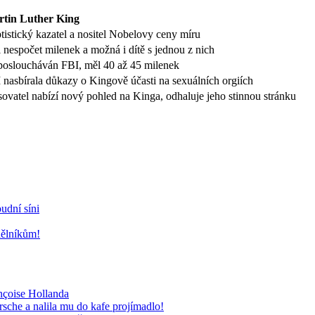
tin Luther King
tistický kazatel a nositel Nobelovy ceny míru
 nespočet milenek a možná i dítě s jednou z nich
osloucháván FBI, měl 40 až 45 milenek
 nasbírala důkazy o Kingově účasti na sexuálních orgiích
sovatel nabízí nový pohled na Kinga, odhaluje jeho stinnou stránku
udní síni
dělníkům!
nçoise Hollanda
rsche a nalila mu do kafe projímadlo!