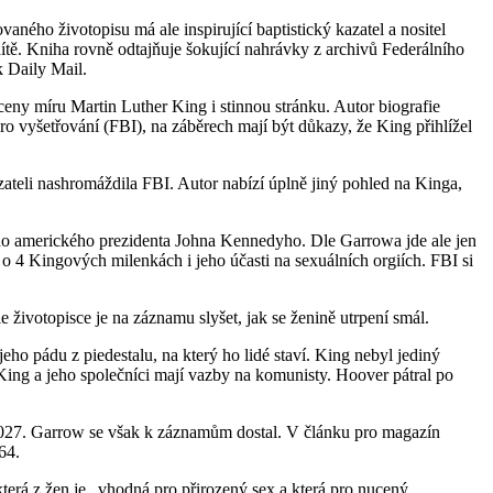
aného životopisu má ale inspirující baptistický kazatel a nositel
ítě. Kniha rovně odtajňuje šokující nahrávky z archivů Federálního
k Daily Mail.
ceny míru Martin Luther King i stinnou stránku. Autor biografie
o vyšetřování (FBI), na záběrech mají být důkazy, že King přihlížel
azateli nashromáždila FBI. Autor nabízí úplně jiný pohled na Kinga,
ho amerického prezidenta Johna Kennedyho. Dle Garrowa jde ale jen
o 4 Kingových milenkách i jeho účasti na sexuálních orgiích. FBI si
e životopisce je na záznamu slyšet, jak se ženině utrpení smál.
eho pádu z piedestalu, na který ho lidé staví. King nebyl jediný
 King a jeho společníci mají vazby na komunisty. Hoover pátral po
 2027. Garrow se však k záznamům dostal. V článku pro magazín
64.
terá z žen je „vhodná pro přirozený sex a která pro nucený