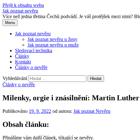
Přejít k obsahu webu
Jak poznat nevěru
Více než jedna třetina Čechů podvádí. Je váš protějšek mezi nimi? 
Menu
Jak poznat nevěru
Jak poznat nevěru u ženy
Jak poznat nevěru u muže
Sledovací technika
Články
Kontakt
Články o nevěře
Vyhledávání
Články o nevěře
Milenky, orgie i znásilnění: Martin Luther
Publikováno
19. 9. 2022
od autora:
Jak poznat Nevěru
Obsah článku:
Přinášíme vám další článek, týkající se nevěry.