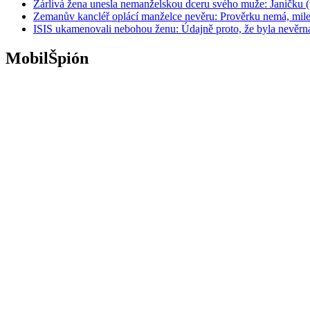
Žárlivá žena unesla nemanželskou dceru svého muže: Janičku (
Zemanův kancléř oplácí manželce nevěru: Prověrku nemá, mil
ISIS ukamenovali nebohou ženu: Údajně proto, že byla nevěrn
MobilŠpión