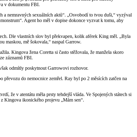
rowa v dokumentu FBI.
lých a nemravných sexuálních aktů“. „Osvobodí to tvou duši,“ vyzýval
lní monstrum“. Agent ho měl v dopise dokonce vyzvat k tomu, aby
ech. Dle vlastních slov byl překvapen, kolik aférek King měl. „Byla
govou maskou, mě šokovala,“ naspal Garrow.
 zažila. Kingova žena Coretta si často stěžovala, že manžela skoro
m ze záznamů FBI.
ě však odmítly poskytnout Garrowovi rozhovor.
e po převozu do nemocnice zemřel. Ray byl po 2 měsících zatčen na
vrdí, že v atentátu měla prsty tehdejší vláda. Ve Spojených státech si
ek z Kingova ikonického projevu „Mám sen“.