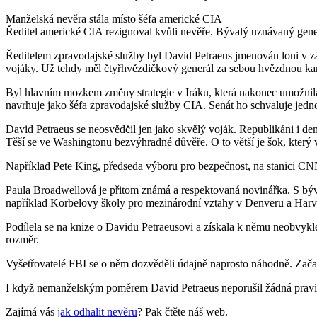
Manželská nevěra stála místo šéfa americké CIA
Ředitel americké CIA rezignoval kvůli nevěře. Bývalý uznávaný generá
Ředitelem zpravodajské služby byl David Petraeus jmenován loni v zá
vojáky. Už tehdy měl čtyřhvězdičkový generál za sebou hvězdnou kar
Byl hlavním mozkem změny strategie v Iráku, která nakonec umožnila
navrhuje jako šéfa zpravodajské služby CIA. Senát ho schvaluje jed
David Petraeus se neosvědčil jen jako skvělý voják. Republikáni i dem
Těší se ve Washingtonu bezvýhradné důvěře. O to větší je šok, který 
Například Pete King, předseda výboru pro bezpečnost, na stanici CN
Paula Broadwellová je přitom známá a respektovaná novinářka. S býval
například Korbelovy školy pro mezinárodní vztahy v Denveru a Harv
Podílela se na knize o Davidu Petraeusovi a získala k němu neobvykle d
rozměr.
Vyšetřovatelé FBI se o něm dozvěděli údajně naprosto náhodně. Začali
I když nemanželským poměrem David Petraeus neporušil žádná pravidla,
Zajímá vás
jak odhalit nevěru
? Pak čtěte náš web.