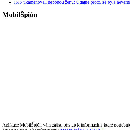
ISIS ukamenovali nebohou ženu: Údajně proto, že byla nevěrn
MobilŠpión
Aplikace MobilŠpión vám zajistí přístup k informacím, které potřebu