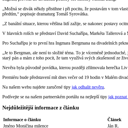
„Možná se divák někdy přistihne i při pocitu, že postavám v tom vlast
předtím,“ popisuje dramaturg Tomáš Syrovátka.
„Z banální situace, kterou většina lidí zažije, se nakonec postavy oci
V hlavních rolích se představí David Suchařípa, Markéta Tallerová a 
Pro Suchařípu je to první hra Ingmara Bergmana na divadelních prknec
„Je to Bergman, ale není to složité téma. To je víceméně jednoduché, j
starý pán a mám z toho pocit, že tam využívá svých zkušeností ze živ
Nevěra byla původně povídka, kterou později zfilmovala herečka Liv
Premiéru bude představení mít dnes večer od 19 hodin v Malém divadl
Na našem webu najdete zaručené tipy
jak odhalit nevěru
.
Podívejte se na našem partnerském portálu na nejlepší tipy
jak poznat
Nejdůležitější informace z článku
Informace o článku
Článek
Jméno Moničina milence
Ján R.