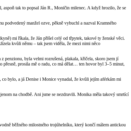
, aspoň tak to popsal Ján R., Moničin milenec. A když hrozilo, že se
 se mu podvedený manžel ozve, pěkně vybuchl a nazval Kramného
ně) mi říkala, že Ján přišel celý od třpytek, takové ty ženské věci.
klízela kvůli němu – tak jsem viděla, že mezi nimi něco
 penzionu, byla velmi rozrušená, plakala, křičela, skoro jsem jí
to přesně, prosila mě o radu, co má dělat… ten hovor byl 3–5 minut,
u, co bylo, a já Denise i Monice vynadal, že kvůli jejím aférkám mi
se jenom na chodbě. Ani jsme se nezdravili. Monika měla takový smrtící
ůvodně běžného milostného trojúhelníku, který končí málem antickou