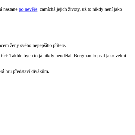
rá nastane
po nevěře
, zamíchá jejich životy, už to nikdy není jako
ncem ženy svého nejlepšího přítele.
 říct: Takhle bych to já nikdy neudělal. Bergman to psal jako velmi
rá hru představí divákům.