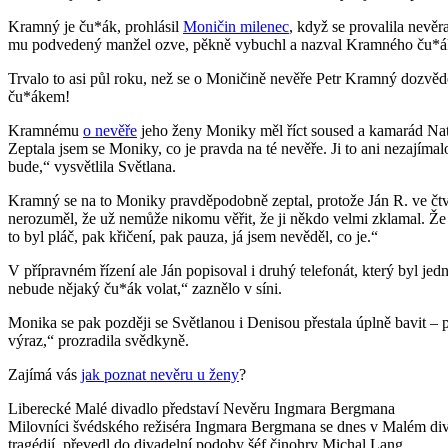
Kramný je ču*ák, prohlásil
Moničin milenec
, když se provalila nevě
mu podvedený manžel ozve, pěkně vybuchl a nazval Kramného ču*
Trvalo to asi půl roku, než se o Moničině nevěře Petr Kramný dozvě
ču*ákem!
Kramnému
o nevěře
jeho ženy Moniky měl říct soused a kamarád Nathan
Zeptala jsem se Moniky, co je pravda na té nevěře. Ji to ani nezajímal
bude,“ vysvětlila Světlana.
Kramný se na to Moniky pravděpodobně zeptal, protože Ján R. ve čtvrte
nerozuměl, že už nemůže nikomu věřit, že ji někdo velmi zklamal. Že 
to byl pláč, pak křičení, pak pauza, já jsem nevěděl, co je.“
V přípravném řízení ale Ján popisoval i druhý telefonát, který byl jed
nebude nějaký ču*ák volat,“ zaznělo v síni.
Monika se pak později se Světlanou i Denisou přestala úplně bavit – p
výraz,“ prozradila svědkyně.
Zajímá vás
jak poznat nevěru u ženy
?
Liberecké Malé divadlo představí Nevěru Ingmara Bergmana
Milovníci švédského režiséra Ingmara Bergmana se dnes v Malém divad
tragédií, převedl do divadelní podoby šéf činohry Michal Lang.