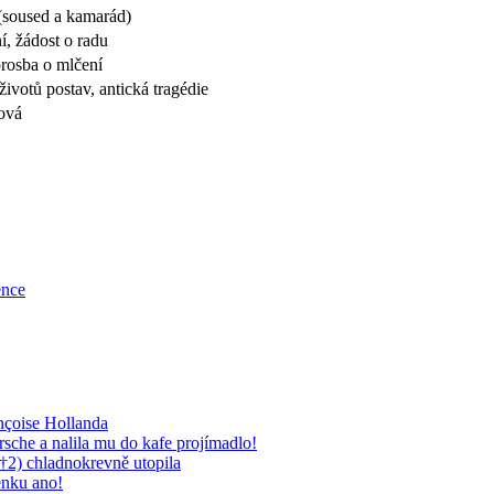
(soused a kamarád)
ní, žádost o radu
prosba o mlčení
ivotů postav, antická tragédie
ová
ence
nçoise Hollanda
rsche a nalila mu do kafe projímadlo!
†2) chladnokrevně utopila
enku ano!