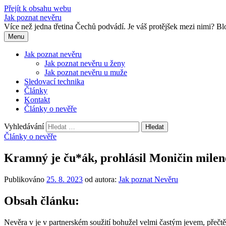
Přejít k obsahu webu
Jak poznat nevěru
Více než jedna třetina Čechů podvádí. Je váš protějšek mezi nimi? 
Menu
Jak poznat nevěru
Jak poznat nevěru u ženy
Jak poznat nevěru u muže
Sledovací technika
Články
Kontakt
Články o nevěře
Vyhledávání
Články o nevěře
Kramný je ču*ák, prohlásil Moničin milene
Publikováno
25. 8. 2023
od autora:
Jak poznat Nevěru
Obsah článku:
Nevěra v je v partnerském soužití bohužel velmi častým jevem, přečtět