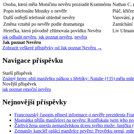
Osoba, která měla Moničinu nevěru prozradit Kramnému
Nathan C. 
Popis telefonátu Moniky o nevěře
Pláč, křiče
Další ostřejší telefonát ohledně nevěry
Varování, 
Změna vztahů po nevěře podle dramaturga
Zamíchání ž
Herečka, která původně zfilmovala povídku Nevěra
Liv Ulman
jak odhalit nevěru
,
jak poznat nevěru
,
nevěra
Jak poznat Nevěru
Zobrazit veškeré příspěvky od Jak poznat Nevěru →
Navigace příspěvku
Starší příspěvek
Známý herec ubil manželku pálkou s hřebíky: Natalie (†35) měla mil
Novější příspěvek
jak poznat emoční nevěru
Nejnovější příspěvky
Francouzský časopis přinesl informace o nevěře prezidenta Fra
Magnátka přišla manželovi na nevěru: Roztřískala jsem jeho po
Žárlivá žena unesla nemanželskou dceru svého muže: Janičku (
Zemanův kancléř oplácí manželce nevěru: Prověrku nemá, mil