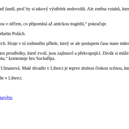
ně fandí, proč by si takový výstřelek nedovolili. Ale změna vztahů, kte
tnou v něčem, co připomíná až antickou tragédii,“ pokračuje.
Martin Polách.
h. Hraje v ní rodinného přítele, který se ale postupem času stane mile
en prostředky, které zvolí, jsou zajímavé a překvapující. Divák si může
ota,“ komentuje hru Suchařípa.
 Ulmanová. Malé divadlo v Liberci je teprve druhou českou scénou, kte
e v Liberci.
 nevěru